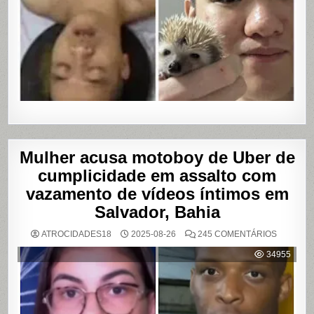
Mulher acusa motoboy de Uber de
cumplicidade em assalto com
vazamento de vídeos íntimos em
Salvador, Bahia
EM
ATROCIDADES18
2025-08-26
245 COMENTÁRIOS
MULHER
ACUSA
34955
MOTOBO
DE
UBER
DE
CUMPLIC
EM
ASSALTO