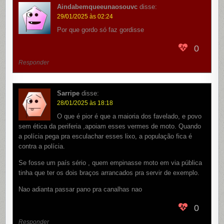
Aindabemqueeunaosouvc
disse:
29/01/2025 às 02:24
Por que gordo só faz gordisse
0
Responder
Sarripe
disse:
28/01/2025 às 18:18
O que é pior é que a maioria dos favelado, e povo
sem ética da periferia ,apoiam esses vermes de moto. Quando
a polícia pega pra esculachar esses lixo, a população fica é
contra a polícia.
Se fosse um país sério , quem empinasse moto em via pública
tinha que ter os dois braços arrancados pra servir de exemplo.
Nao adianta passar pano pra canalhas nao
0
Responder