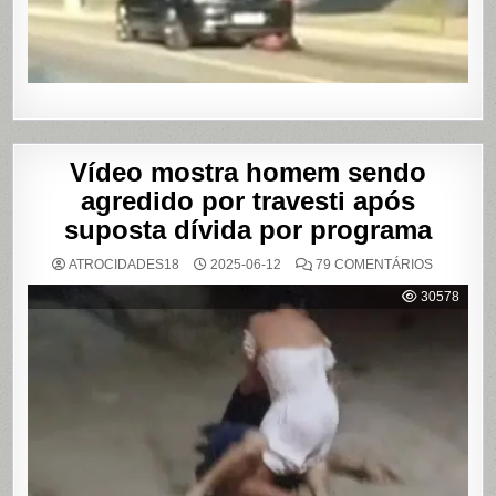
DE
SHOWS
EM
SÃO
PAULO
Vídeo mostra homem sendo
agredido por travesti após
suposta dívida por programa
EM
ATROCIDADES18
2025-06-12
79 COMENTÁRIOS
VÍDEO
MOSTRA
30578
HOMEM
SENDO
AGREDID
POR
TRAVESTI
APÓS
SUPOSTA
DÍVIDA
POR
PROGRA