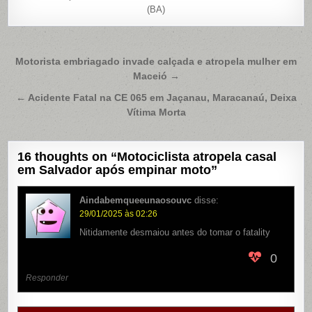
(BA)
Navegação
Motorista embriagado invade calçada e atropela mulher em
Maceió →
de
Post
← Acidente Fatal na CE 065 em Jaçanau, Maracanaú, Deixa
Vítima Morta
16 thoughts on “
Motociclista atropela casal
em Salvador após empinar moto
”
Aindabemqueeunaosouvc
disse:
29/01/2025 às 02:26
Nitidamente desmaiou antes do tomar o fatality
0
Responder