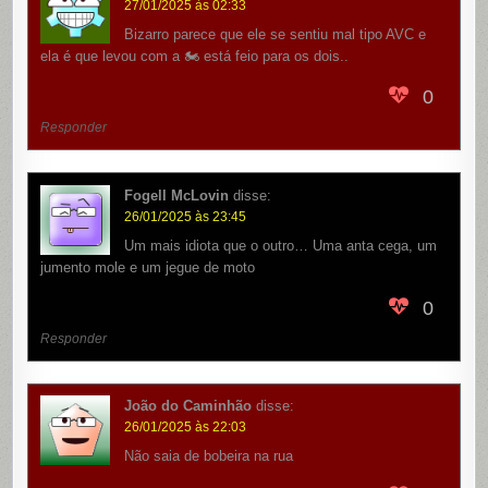
27/01/2025 às 02:33
Bizarro parece que ele se sentiu mal tipo AVC e
ela é que levou com a 🏍️ está feio para os dois..
0
Responder
Fogell McLovin
disse:
26/01/2025 às 23:45
Um mais idiota que o outro… Uma anta cega, um
jumento mole e um jegue de moto
0
Responder
João do Caminhão
disse:
26/01/2025 às 22:03
Não saia de bobeira na rua