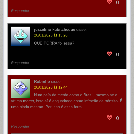
0
Responder
juscelino kubitcheque
disse:
26/01/2025 às 15:20
QUE PORRA foi essa?
0
Responder
Robinho
disse:
26/01/2025 às 12:44
Num país de merda como o Brasil, mesmo se a
vítima morrer, isso aí é enquadrado como infração de trânsito. É
uma piada mesmo. Por isso é essa farra.
0
Responder