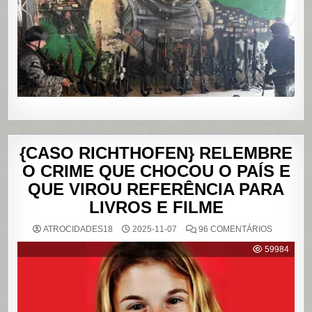
E
DA
PENHA,
NO
RIO
DE
JANEIRO
{CASO RICHTHOFEN} RELEMBRE
O CRIME QUE CHOCOU O PAÍS E
QUE VIROU REFERÊNCIA PARA
LIVROS E FILME
EM
ATROCIDADES18
2025-11-07
96 COMENTÁRIOS
{CASO
RICHTHO
59984
RELEMB
O
CRIME
QUE
CHOCOU
O
PAÍS
E