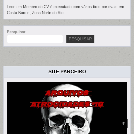
Leon
em
Membro do CV é executado com vários tiros por rivais em
Costa Barros, Zona Norte do Rio
Pesquisar
PESQUISAR
SITE PARCEIRO
SCR
TO
TOP