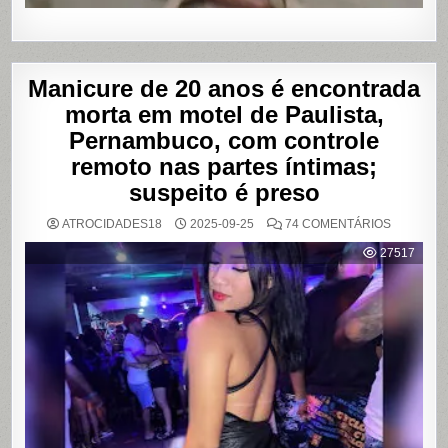
Manicure de 20 anos é encontrada
morta em motel de Paulista,
Pernambuco, com controle
remoto nas partes íntimas;
suspeito é preso
EM
ATROCIDADES18
2025-09-25
74 COMENTÁRIOS
MANICUR
DE
27517
20
ANOS
É
ENCONT
MORTA
EM
MOTEL
DE
PAULISTA
PERNAMB
COM
CONTRO
REMOTO
NAS
PARTES
ÍNTIMAS;