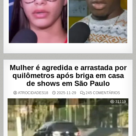
COM
VAZAME
DE
VÍDEOS
ÍNTIMOS
EM
SALVADO
BAHIA
Mulher é agredida e arrastada por
quilômetros após briga em casa
de shows em São Paulo
EM
ATROCIDADES18
2025-11-29
245 COMENTÁRIOS
MULHER
É
31119
AGREDI
E
ARRAST
POR
QUILÔM
APÓS
BRIGA
EM
CASA