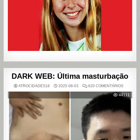
QUE
VIROU
REFERÊN
PARA
LIVROS
E
FILME
DARK WEB: Última masturbação
EM
ATROCIDADES18
2025-08-03
620 COMENTÁRIOS
DARK
WEB:
44111
ÚLTIMA
MASTUR