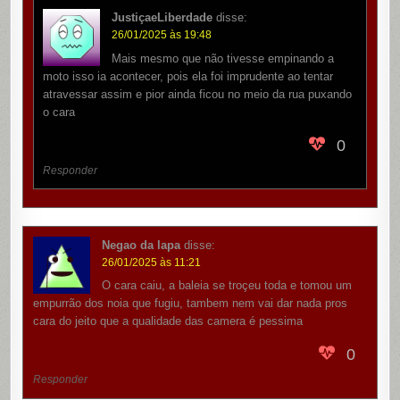
JustiçaeLiberdade
disse:
26/01/2025 às 19:48
Mais mesmo que não tivesse empinando a
moto isso ia acontecer, pois ela foi imprudente ao tentar
atravessar assim e pior ainda ficou no meio da rua puxando
o cara
0
Responder
Negao da lapa
disse:
26/01/2025 às 11:21
O cara caiu, a baleia se troçeu toda e tomou um
empurrão dos noia que fugiu, tambem nem vai dar nada pros
cara do jeito que a qualidade das camera é pessima
0
Responder