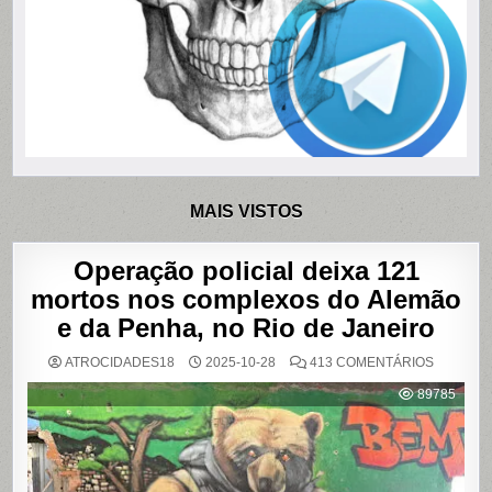
MAIS VISTOS
Operação policial deixa 121
mortos nos complexos do Alemão
e da Penha, no Rio de Janeiro
EM
ATROCIDADES18
2025-10-28
413 COMENTÁRIOS
OPERAÇ
POLICIAL
89785
DEIXA
121
MORTOS
NOS
COMPLE
DO
ALEMÃO