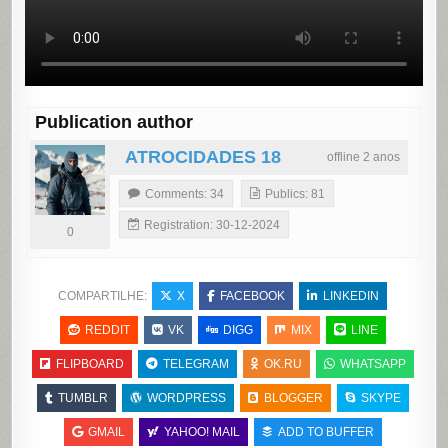
Publication author
ATROCIDADES 18
offline 2 anos
Comments: 34
Publics: 81
Registration: 30-12-2024
0
COMPARTILHE:
X
FACEBOOK
LINKEDIN
REDDIT
VK
DIGG
MIX
LINE
FLIPBOARD
TELEGRAM
OK.RU
WHATSAPP
TUMBLR
WORDPRESS
BLOGGER
SKYPE
GMAIL
YAHOO! MAIL
ADD TO BUFFER