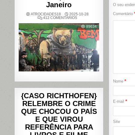
Janeiro
O seu endere
Comentário
ATROCIDADES18
2025-10-28
EM
412 COMENTÁRIOS
OPERAÇÃO
POLICIAL
89634
DEIXA
121
MORTOS
NOS
COMPLEXOS
DO
ALEMÃO
E
DA
PENHA,
NO
RIO
DE
JANEIRO
*
Nome
{CASO RICHTHOFEN}
*
E-mail
RELEMBRE O CRIME
QUE CHOCOU O PAÍS
E QUE VIROU
Site
REFERÊNCIA PARA
LIVROS E FILME