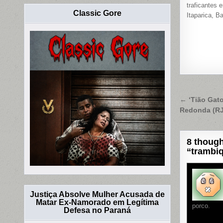
traficantes 
Classic Gore
Itaparica, B
Naveg
← ‘Tião Gato
Redonda (RJ)
de
Post
8 though
“trambi
Justiça Absolve Mulher Acusada de
Matar Ex-Namorado em Legítima
porco.
Defesa no Paraná