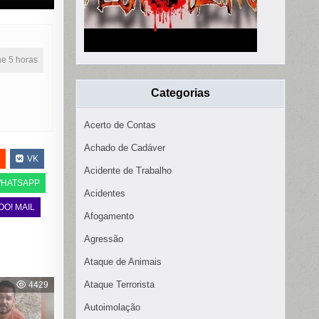
ine 5 horas
Categorias
Acerto de Contas
Achado de Cadáver
VK
Acidente de Trabalho
HATSAPP
Acidentes
OO! MAIL
Afogamento
Agressão
Ataque de Animais
Ataque Terrorista
4429
Autoimolação