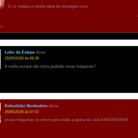
E vc roubou a minha ideia de postagem rsss
er
Lobo da Estepe
disse:
25/05/2026 às 09:36
A máfia estatal não tinha proibido estas máquinas?
Kokushibo Nordestino
disse:
25/05/2026 às 07:47
essas maquinas so serve para rouba a grana do cara KKKKKKKKKK