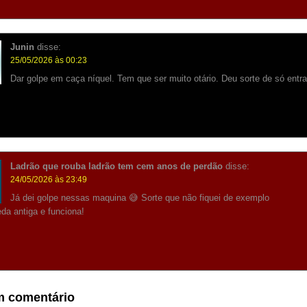
Junin
disse:
25/05/2026 às 00:23
Dar golpe em caça níquel. Tem que ser muito otário. Deu sorte de só entrar
Ladrão que rouba ladrão tem cem anos de perdão
disse:
24/05/2026 às 23:49
Já dei golpe nessas maquina 😅 Sorte que não fiquei de exemplo
a antiga e funciona!
m comentário