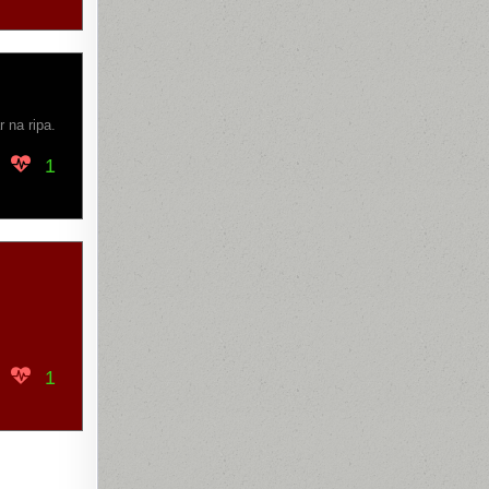
 na ripa.
1
1