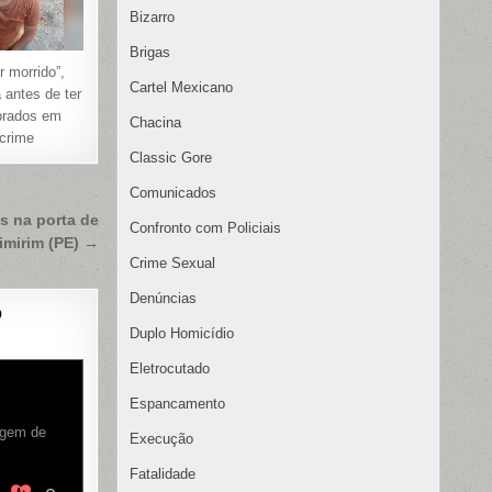
Bizarro
Brigas
r morrido”,
Cartel Mexicano
a antes de ter
brados em
Chacina
 crime
Classic Gore
Comunicados
os na porta de
Confronto com Policiais
imirim (PE) →
Crime Sexual
Denúncias
o
Duplo Homicídio
Eletrocutado
Espancamento
vagem de
Execução
Fatalidade