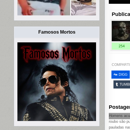
Publica
Famosos Mortos
254
COMPARTI
DIGG
TUMB
Postage
Homens acu
roubo são p
pauladas na