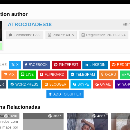
tion author
ATROCIDADES18
offl
Comments: 1299
Publics: 4015
Registration: 26-12-2024
LHE:
X
FACEBOOK
PINTEREST
LINKEDIN
REDDIT
MIX
LINE
FLIPBOARD
TELEGRAM
OK.RU
W
LR
WORDPRESS
BLOGGER
SKYPE
GMAIL
YAH
ADD TO BUFFER
ns Relacionadas
sados de
1696
3837
4887
unidos com
s mãos por