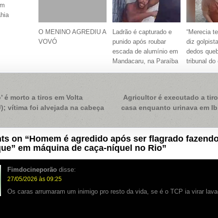
em
ahia
O MENINO AGREDIU A
Ladrão é capturado e
“Merecia te
VOVÓ
punido após roubar
diz golpist
escada de alumínio em
dedos que
Mandacaru, na Paraíba
tribunal do
ação
’ é morto a tiros em Volta
Agricultor é executado a tir
; vítima foi alvejada na cabeça
casa enquanto urinava em Ib
ts on “
Homem é agredido após ser flagrado fazend
que” em máquina de caça-níquel no Rio
”
Fimdocineporão
disse:
27/05/2026 às 09:25
Os caras arrumaram um inimigo pro resto da vida, se é o TCP ia virar la