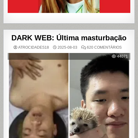
DARK WEB: Última masturbação
EM
ATROCIDADES18
2025-08-03
620 COMENTÁRIOS
DARK
WEB:
44071
ÚLTIMA
MASTUR