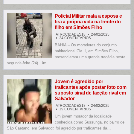
E
MOTO
EM
ITABUNA,
NA
Policial Militar mata a esposa e
BAHIA
tira a própria vida na frente do
filho em Simões Filho
ATROCIDADES18
24/02/2025
EM
24 COMENTÁRIOS
POLICIAL
BAHIA – Os moradores do conjunto
MILITAR
MATA
habitacional Cia II, em Simões Filho,
A
ESPOSA
presenciaram uma grande tragédia nesta
E
segunda-feira (24). Um…
TIRA
A
PRÓPRIA
VIDA
NA
FRENTE
Jovem é agredido por
DO
traficantes após postar foto com
FILHO
EM
suposto sinal de facção rival em
SIMÕES
Salvador
FILHO
ATROCIDADES18
24/02/2025
EM
19 COMENTÁRIOS
JOVEM
Um jovem morador da localidade
É
AGREDIDO
conhecida como Sussunga, no bairro de
POR
TRAFICANTES
São Caetano, em Salvador, foi agredido por traficantes da…
APÓS