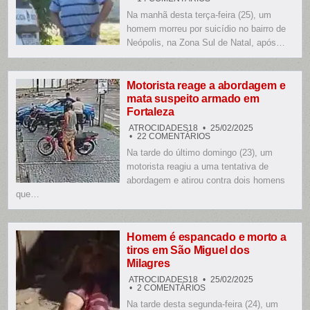
SUSPEITO
Na manhã desta terça-feira (25), um
DE
TENTATIVA
homem morreu por suicídio no bairro de
DE
HOMICÍDIO
Neópolis, na Zona Sul de Natal, após…
SE
MATA
APÓS
SER
BALEADO
Motorista reage a abordagem e
PELA
mata suspeito armado em
PM
EM
Fortaleza
NATAL
ATROCIDADES18
25/02/2025
EM
22 COMENTÁRIOS
MOTORISTA
Na tarde do último domingo (23), um
REAGE
A
motorista reagiu a uma tentativa de
ABORDAGEM
E
abordagem e atirou contra dois homens
MATA
que…
SUSPEITO
ARMADO
EM
FORTALEZA
Homem é espancado e morto a
tiros em São Miguel dos
Milagres
ATROCIDADES18
25/02/2025
EM
2 COMENTÁRIOS
HOMEM
Na tarde desta segunda-feira (24), um
É