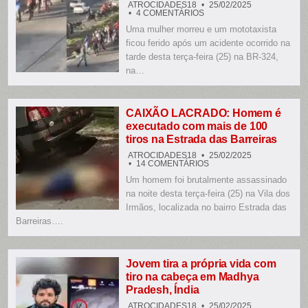
ATROCIDADES18
25/02/2025
EM
4 COMENTÁRIOS
MULHER
Uma mulher morreu e um mototaxista
MORRE
E
ficou ferido após um acidente ocorrido na
MOTOTAXISTA
FICA
tarde desta terça-feira (25) na BR-324,
FERIDO
na…
EM
ACIDENTE
NA
BR-
324
CAIXÃO LACRADO: Homem é
executado com mais de 100
tiros na Estrada das Barreiras
ATROCIDADES18
25/02/2025
EM
14 COMENTÁRIOS
CAIXÃO
Um homem foi brutalmente assassinado
LACRADO:
HOMEM
na noite desta terça-feira (25) na Vila dos
É
EXECUTADO
Irmãos, localizada no bairro Estrada das
COM
Barreiras….
MAIS
DE
100
TIROS
NA
ESTRADA
Jovem tira a própria vida com
DAS
tiro na cabeça em Madhya
BARREIRAS
Pradesh, Índia
ATROCIDADES18
25/02/2025