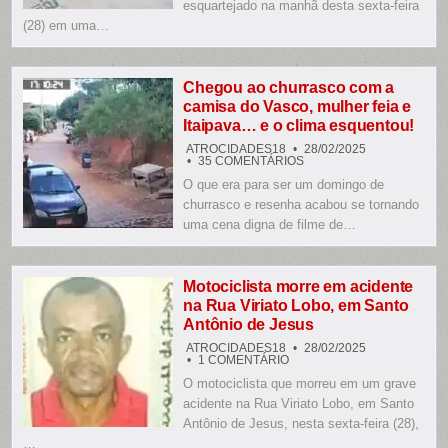
EM
esquartejado na manhã desta sexta-feira
LIXEIRA
(28) em uma…
NO
DISTRITO
INDUSTRIAL
DE
MANAUS
Chegou ao churrasco com a
camisa do Vasco, mulher feia e
Itaipava… e o clima esquentou!
ATROCIDADES18
28/02/2025
EM
35 COMENTÁRIOS
CHEGOU
O que era para ser um domingo de
AO
CHURRASCO
churrasco e resenha acabou se tornando
COM
A
uma cena digna de filme de…
CAMISA
DO
VASCO,
MULHER
FEIA
Motociclista morre em acidente
E
na Rua Viriato Lobo, em Santo
ITAIPAVA…
E
Antônio de Jesus
O
CLIMA
ATROCIDADES18
28/02/2025
ESQUENTOU!
EM
1 COMENTÁRIO
MOTOCICLISTA
O motociclista que morreu em um grave
MORRE
EM
acidente na Rua Viriato Lobo, em Santo
ACIDENTE
NA
Antônio de Jesus, nesta sexta-feira (28),
RUA
…
VIRIATO