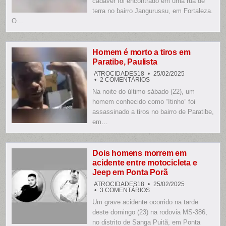
cadáver foi encontrado em uma rua de
ATRÁS
DE
terra no bairro Jangurussu, em Fortaleza.
CRECHE
O…
NO
JANGURUSSU,
EM
FORTALEZA
Homem é morto a tiros em
Paratibe, Paulista
ATROCIDADES18
25/02/2025
EM
2 COMENTÁRIOS
HOMEM
Na noite do último sábado (22), um
É
MORTO
homem conhecido como “Itinho” foi
A
TIROS
assassinado a tiros no bairro de Paratibe,
EM
em…
PARATIBE,
PAULISTA
Dois homens morrem em
acidente entre motocicleta e
Jeep em Ponta Porã
ATROCIDADES18
25/02/2025
EM
3 COMENTÁRIOS
DOIS
Um grave acidente ocorrido na tarde
HOMENS
MORREM
deste domingo (23) na rodovia MS-386,
EM
ACIDENTE
no distrito de Sanga Puitã, em Ponta