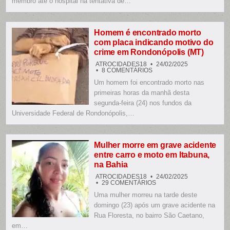
membro até o hospital na tentativa de…
BRIGA
E
LEVA
PARTE
DO
Homem é encontrado morto
MEMBRO
com placa indicando motivo do
AO
HOSPITAL
crime em Rondonópolis (MT)
PARA
REIMPLANTE
ATROCIDADES18
24/02/2025
EM
8 COMENTÁRIOS
HOMEM
Um homem foi encontrado morto nas
É
ENCONTRADO
primeiras horas da manhã desta
MORTO
COM
segunda-feira (24) nos fundos da
PLACA
Universidade Federal de Rondonópolis,…
INDICANDO
MOTIVO
DO
CRIME
EM
RONDONÓPOLIS
Mulher morre em grave acidente
(MT)
entre carro e moto em Itabuna,
na Bahia
ATROCIDADES18
24/02/2025
EM
29 COMENTÁRIOS
MULHER
Uma mulher morreu na tarde deste
MORRE
EM
domingo (23) após um grave acidente na
GRAVE
ACIDENTE
Rua Floresta, no bairro São Caetano,
ENTRE
em…
CARRO