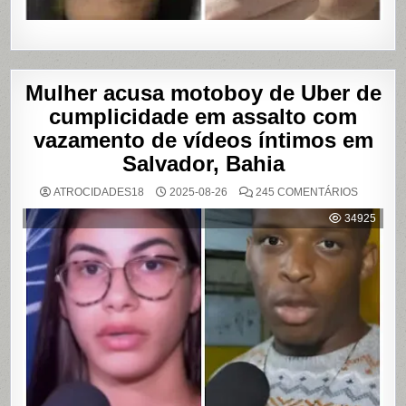
Mulher acusa motoboy de Uber de
cumplicidade em assalto com
vazamento de vídeos íntimos em
Salvador, Bahia
EM
ATROCIDADES18
2025-08-26
245 COMENTÁRIOS
MULHER
ACUSA
34925
MOTOBO
DE
UBER
DE
CUMPLIC
EM
ASSALTO
COM
VAZAME
DE
VÍDEOS
ÍNTIMOS
EM
SALVADO
BAHIA