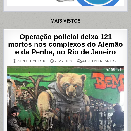
MAIS VISTOS
Operação policial deixa 121
mortos nos complexos do Alemão
e da Penha, no Rio de Janeiro
EM
ATROCIDADES18
2025-10-28
413 COMENTÁRIOS
OPERAÇ
POLICIAL
89754
DEIXA
121
MORTOS
NOS
COMPLE
DO
ALEMÃO
E
DA
PENHA,
NO
RIO
DE
JANEIRO