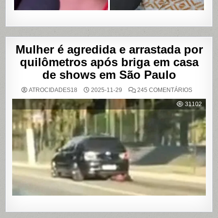
Mulher é agredida e arrastada por
quilômetros após briga em casa
de shows em São Paulo
EM
ATROCIDADES18
2025-11-29
245 COMENTÁRIOS
MULHER
É
31102
AGREDI
E
ARRAST
POR
QUILÔM
APÓS
BRIGA
EM
CASA
DE
SHOWS
EM
SÃO
PAULO