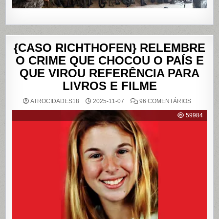
{CASO RICHTHOFEN} RELEMBRE
O CRIME QUE CHOCOU O PAÍS E
QUE VIROU REFERÊNCIA PARA
LIVROS E FILME
EM
ATROCIDADES18
2025-11-07
96 COMENTÁRIOS
{CASO
RICHTHO
59984
RELEMB
O
CRIME
QUE
CHOCOU
O
PAÍS
E
QUE
VIROU
REFERÊN
PARA
LIVROS
E
FILME