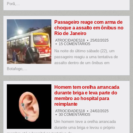
ENTRE
Porã,…
MOTOCICLETA
E
JEEP
EM
PONTA
PORÃ
Passageiro reage com arma de
choque a assalto em ônibus no
Rio de Janeiro
ATROCIDADES18
25/02/2025
EM
15 COMENTÁRIOS
PASSAGEIRO
Na noite do último sábado (22), um
REAGE
COM
passageiro reagiu a uma tentativa de
ARMA
DE
assalto dentro de um ônibus em
CHOQUE
Botafogo,…
A
ASSALTO
EM
ÔNIBUS
NO
RIO
Homem tem orelha arrancada
DE
durante briga e leva parte do
JANEIRO
membro ao hospital para
reimplante
ATROCIDADES18
24/02/2025
EM
30 COMENTÁRIOS
HOMEM
Um homem teve a orelha arrancada
TEM
ORELHA
durante uma briga e levou o próprio
ARRANCADA
DURANTE