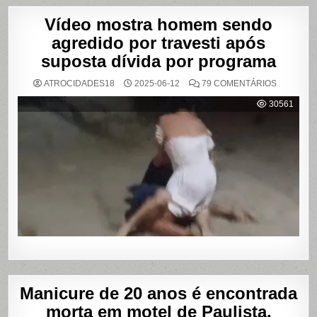
Vídeo mostra homem sendo
agredido por travesti após
suposta dívida por programa
EM
ATROCIDADES18
2025-06-12
79 COMENTÁRIOS
VÍDEO
MOSTRA
30561
HOMEM
SENDO
AGREDID
POR
TRAVESTI
APÓS
SUPOSTA
DÍVIDA
POR
PROGRA
Manicure de 20 anos é encontrada
morta em motel de Paulista,