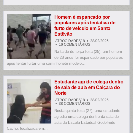
LOBO,
EM
SANTO
ANTÔNIO
DE
Homem é espancado por
JESUS
populares após tentativa de
furto de veículo em Santo
Estêvão
ATROCIDADES18
28/02/2025
EM
16 COMENTÁRIOS
HOMEM
Na tarde de terça-feira (25), um homem
É
ESPANCADO
de 28 anos foi espancado por populares
POR
POPULARES
após tentar furtar uma caminhonete modelo…
APÓS
TENTATIVA
DE
FURTO
DE
Estudante agride colega dentro
VEÍCULO
de sala de aula em Caiçara do
EM
SANTO
Norte
ESTÊVÃO
ATROCIDADES18
28/02/2025
EM
38 COMENTÁRIOS
ESTUDANTE
Nesta quinta-feira (27), uma estudante
AGRIDE
COLEGA
agrediu uma colega dentro da sala de
DENTRO
DE
aula da Escola Estadual Godofredo
SALA
Cacho, localizada em…
DE
AULA