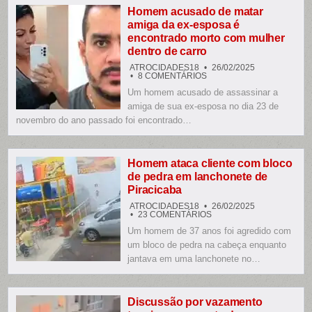
EM
Homem acusado de matar
SANTA
amiga da ex-esposa é
CATARINA
encontrado morto com mulher
dentro de carro
ATROCIDADES18
26/02/2025
EM
8 COMENTÁRIOS
HOMEM
Um homem acusado de assassinar a
ACUSADO
DE
amiga de sua ex-esposa no dia 23 de
MATAR
AMIGA
novembro do ano passado foi encontrado…
DA
EX-
ESPOSA
É
ENCONTRADO
Homem ataca cliente com bloco
MORTO
de pedra em lanchonete de
COM
MULHER
Piracicaba
DENTRO
DE
ATROCIDADES18
26/02/2025
CARRO
EM
23 COMENTÁRIOS
HOMEM
Um homem de 37 anos foi agredido com
ATACA
CLIENTE
um bloco de pedra na cabeça enquanto
COM
BLOCO
jantava em uma lanchonete no…
DE
PEDRA
EM
LANCHONETE
DE
Discussão por vazamento
PIRACICABA