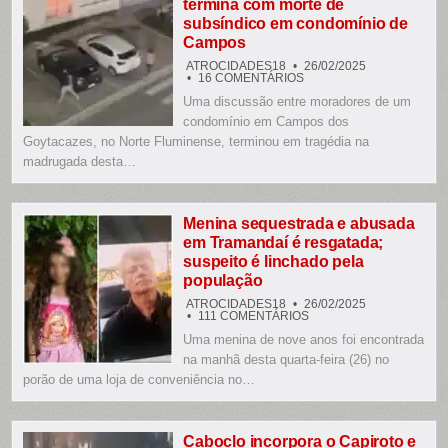
termina com morte de
subsíndico em condomínio de
Campos
ATROCIDADES18
26/02/2025
EM
16 COMENTÁRIOS
DISCUSSÃO
Uma discussão entre moradores de um
POR
VAZAMENTO
condomínio em Campos dos
TERMINA
COM
Goytacazes, no Norte Fluminense, terminou em tragédia na
MORTE
madrugada desta…
DE
SUBSÍNDICO
EM
CONDOMÍNIO
DE
CAMPOS
Menina sequestrada e abusada
em Tramandaí é resgatada;
suspeito é linchado pela
população
ATROCIDADES18
26/02/2025
EM
111 COMENTÁRIOS
MENINA
Uma menina de nove anos foi encontrada
SEQUESTRADA
E
na manhã desta quarta-feira (26) no
ABUSADA
EM
porão de uma loja de conveniência no…
TRAMANDAÍ
É
RESGATADA;
SUSPEITO
É
Caboclo incorpora o Capiroto e
LINCHADO