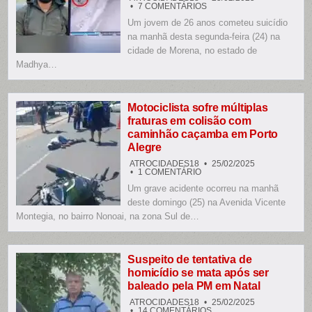
EM
7 COMENTÁRIOS
JOVEM
Um jovem de 26 anos cometeu suicídio
TIRA
A
na manhã desta segunda-feira (24) na
PRÓPRIA
VIDA
cidade de Morena, no estado de
COM
Madhya…
TIRO
NA
CABEÇA
EM
MADHYA
PRADESH,
Motociclista sofre múltiplas
ÍNDIA
fraturas em colisão com
caminhão caçamba em Porto
Alegre
ATROCIDADES18
25/02/2025
EM
1 COMENTÁRIO
MOTOCICLISTA
Um grave acidente ocorreu na manhã
SOFRE
MÚLTIPLAS
deste domingo (25) na Avenida Vicente
FRATURAS
EM
Montegia, no bairro Nonoai, na zona Sul de…
COLISÃO
COM
CAMINHÃO
CAÇAMBA
EM
Suspeito de tentativa de
PORTO
homicídio se mata após ser
ALEGRE
baleado pela PM em Natal
ATROCIDADES18
25/02/2025
EM
14 COMENTÁRIOS