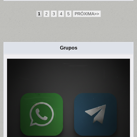
POSTAR
FOTO
COM
SUPOSTO
1
2
3
4
5
PRÓXIMA>>
SINAL
DE
FACÇÃO
RIVAL
EM
SALVADOR
Grupos