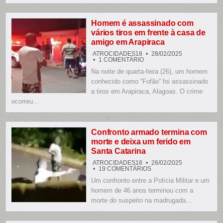
EM
CAIÇARA
DO
NORTE
Homem é assassinado com
vários tiros em frente à casa de
amigo em Arapiraca
ATROCIDADES18
28/02/2025
EM
1 COMENTÁRIO
HOMEM
Na noite de quarta-feira (26), um homem
É
ASSASSINADO
conhecido como “Fofão” foi assassinado
COM
VÁRIOS
a tiros em Arapiraca, Alagoas. O crime
TIROS
ocorreu…
EM
FRENTE
À
CASA
DE
AMIGO
Confronto armado termina com
EM
morte e deixa um ferido em
ARAPIRACA
Santa Catarina
ATROCIDADES18
26/02/2025
EM
19 COMENTÁRIOS
CONFRONTO
Um confronto entre a Polícia Militar e um
ARMADO
TERMINA
homem de 46 anos terminou com a
COM
MORTE
morte do suspeito na madrugada…
E
DEIXA
UM
FERIDO