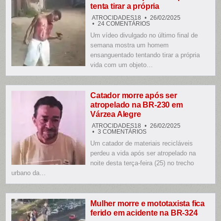
tenta tirar a própria
PELA
POPULAÇÃO
ATROCIDADES18
26/02/2025
EM
24 COMENTÁRIOS
CABOCLO
Um vídeo divulgado no último final de
INCORPORA
O
semana mostra um homem
CAPIROTO
E
ensanguentado tentando tirar a própria
TENTA
vida com um objeto…
TIRAR
A
PRÓPRIA
Catador morre após ser
atropelado na BR-230 em
Várzea Alegre
ATROCIDADES18
26/02/2025
EM
3 COMENTÁRIOS
CATADOR
Um catador de materiais recicláveis
MORRE
APÓS
perdeu a vida após ser atropelado na
SER
ATROPELADO
noite desta terça-feira (25) no trecho
NA
urbano da…
BR-
230
EM
VÁRZEA
ALEGRE
Mulher morre e mototaxista fica
ferido em acidente na BR-324