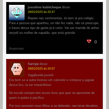
juscelino kubitcheque
disse:
28/02/2025 às 20:47
Repare nas vestimentas, tá nem ai pra colégio.
Para a pessoa que apanhou, se não fez nada, não se preocupe,
o futuro desse tipo de gente já é certo. Vai ser mamãe de arthur
ravyell ou mulher de sapatão, que está grávida
0
Responder
Sarripe
disse:
28/02/2025 às 20:07
Vagabunda juvenil.
Era bom se a outra tivesse um canivete e cortasse a jugular
dessa lixo..ia ser maravilhoso.
Na escola sempre tem esses lixos que quer se aproveitar de
quem é quieto e pacífico.
Por isso ensinem seus filhos a se defender, nao levar desaforo