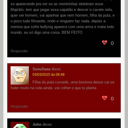
se aparecendo pra ver se as menininhas idolatram esse
Majinbú, tem que pegar essa sapatão e descer o cacete nela,
quer ser homem, vai apanhar que nem homem, filha da puta, e
o povo tudo filmando, rindo e ninguém faz nada, depois a
menina que sofre bullying aparece com uma arma e mata todo
mundo, eu só digo uma coisa. BEM FEITO
0
Responder
SusuSasa
disse:
03/03/2025 às 08:48
Filha da puta covarde, uma bostona desse vai se
foder muito na vida ainda, vai colher o que tu planta
0
Responder
John
disse: