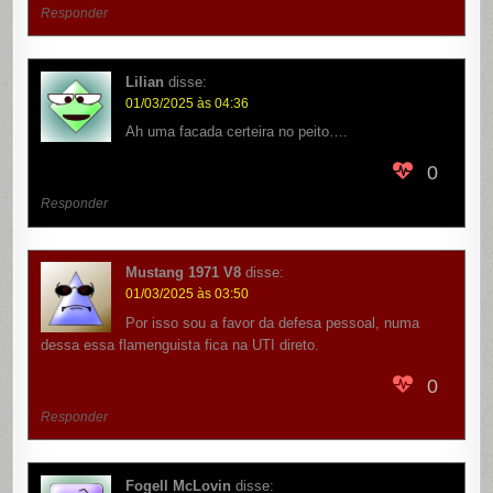
Responder
Lilian
disse:
01/03/2025 às 04:36
Ah uma facada certeira no peito….
0
Responder
Mustang 1971 V8
disse:
01/03/2025 às 03:50
Por isso sou a favor da defesa pessoal, numa
dessa essa flamenguista fica na UTI direto.
0
Responder
Fogell McLovin
disse: