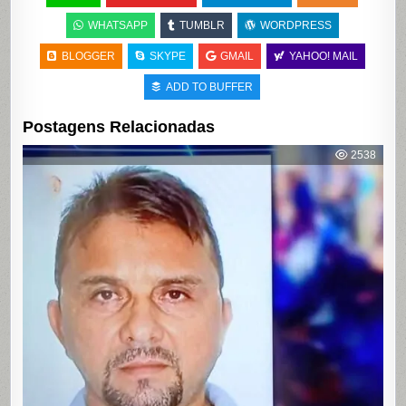
WHATSAPP
TUMBLR
WORDPRESS
BLOGGER
SKYPE
GMAIL
YAHOO! MAIL
ADD TO BUFFER
Postagens Relacionadas
2538