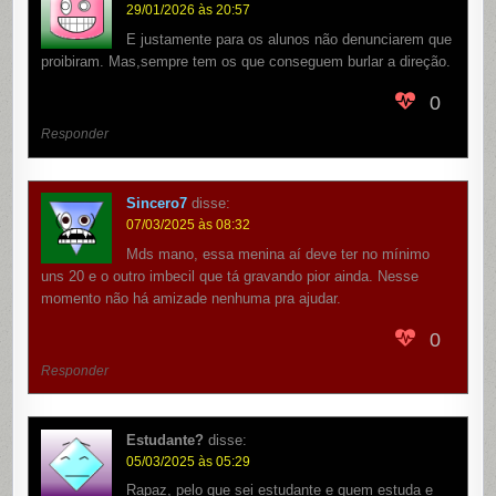
29/01/2026 às 20:57
E justamente para os alunos não denunciarem que
proibiram. Mas,sempre tem os que conseguem burlar a direção.
0
Responder
Sincero7
disse:
07/03/2025 às 08:32
Mds mano, essa menina aí deve ter no mínimo
uns 20 e o outro imbecil que tá gravando pior ainda. Nesse
momento não há amizade nenhuma pra ajudar.
0
Responder
Estudante?
disse:
05/03/2025 às 05:29
Rapaz, pelo que sei estudante e quem estuda e