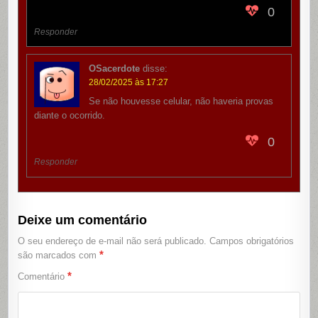
0
Responder
OSacerdote
disse:
28/02/2025 às 17:27
Se não houvesse celular, não haveria provas
diante o ocorrido.
0
Responder
Deixe um comentário
O seu endereço de e-mail não será publicado.
Campos obrigatórios
*
são marcados com
*
Comentário