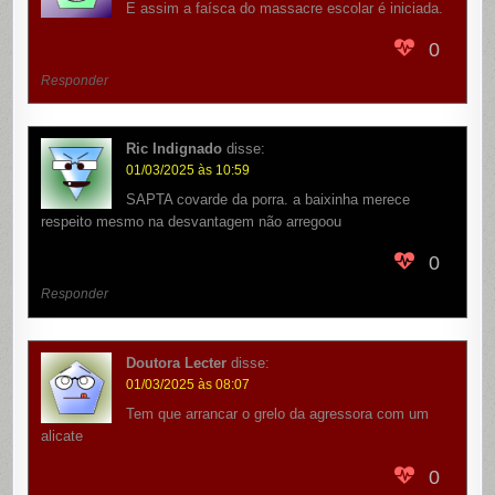
E assim a faísca do massacre escolar é iniciada.
0
Responder
Ric Indignado
disse:
01/03/2025 às 10:59
SAPTA covarde da porra. a baixinha merece
respeito mesmo na desvantagem não arregoou
0
Responder
Doutora Lecter
disse:
01/03/2025 às 08:07
Tem que arrancar o grelo da agressora com um
alicate
0