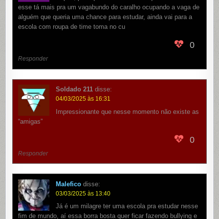
esse tá mais pra um vagabundo do caralho ocupando a vaga de
alguém que queria uma chance para estudar, ainda vai para a
escola com roupa de time toma no cu
0
Responder
Soldado 211
disse:
04/03/2025 às 16:31
Impressionante que nesse momento não existe as
“amigas”
0
Responder
Malefico
disse:
03/03/2025 às 13:40
Já é um milagre ter uma escola pra estudar nesse
fim de mundo, aí essa borra bosta quer ficar fazendo bullying e