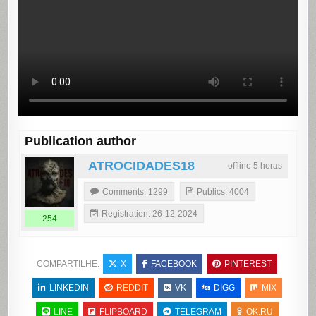
Publication author
ATROCIDADES18
offline 5 horas
Comments: 1299
Publics: 4004
Registration: 26-12-2024
254
COMPARTILHE:
X
FACEBOOK
PINTEREST
LINKEDIN
REDDIT
VK
DIGG
MIX
LINE
FLIPBOARD
TELEGRAM
OK.RU