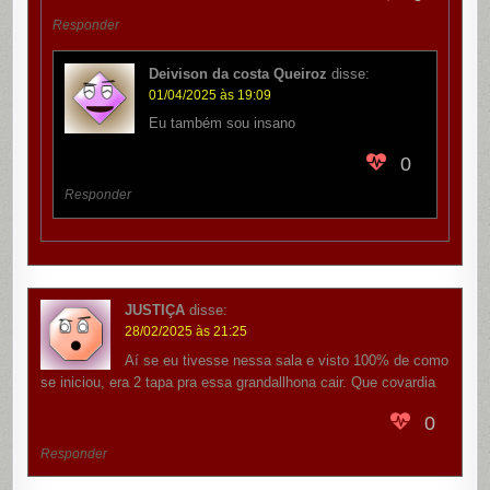
Responder
Deivison da costa Queiroz
disse:
01/04/2025 às 19:09
Eu também sou insano
0
Responder
JUSTIÇA
disse:
28/02/2025 às 21:25
Aí se eu tivesse nessa sala e visto 100% de como
se iniciou, era 2 tapa pra essa grandallhona cair. Que covardia
0
Responder