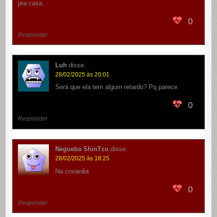
pra casa.
0
Responder
Luh
disse:
28/02/2025 às 20:01
Será que ela tem algum retardo? Pq parece.
0
Responder
Negueba ShinTzu
disse:
28/02/2025 às 18:25
Na covardia
0
Responder