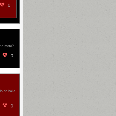
0
uma moto?
0
o do baile
0