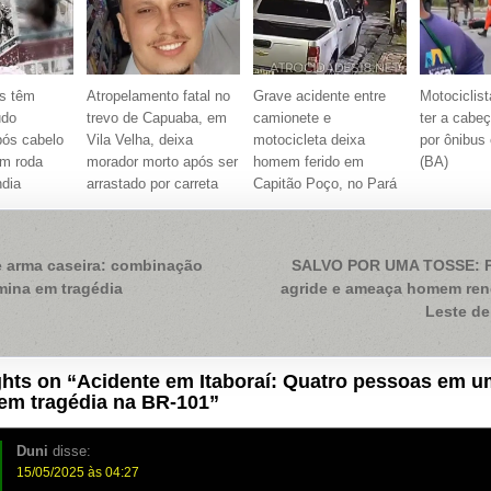
s têm
Atropelamento fatal no
Grave acidente entre
Motociclis
udo
trevo de Capuaba, em
camionete e
ter a cab
pós cabelo
Vila Velha, deixa
motocicleta deixa
por ônibus
em roda
morador morto após ser
homem ferido em
(BA)
ndia
arrastado por carreta
Capitão Poço, no Pará
ação
 arma caseira: combinação
SALVO POR UMA TOSSE: Pol
mina em tragédia
agride e ameaça homem ren
Leste de
hts on “
Acidente em Itaboraí: Quatro pessoas em 
em tragédia na BR-101
”
Duni
disse:
15/05/2025 às 04:27