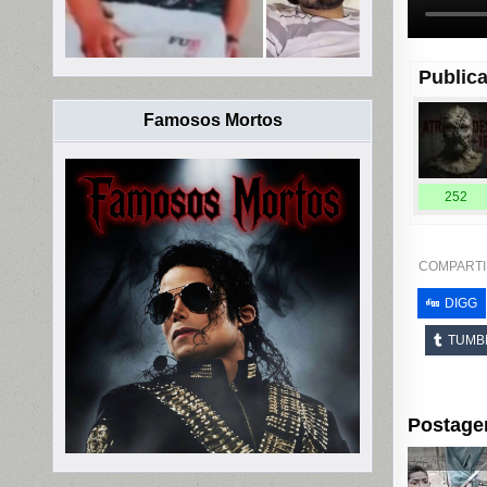
Publica
Famosos Mortos
252
COMPARTI
DIGG
TUMB
Postage