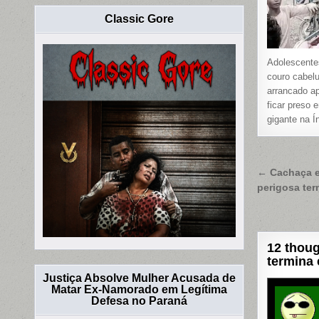
Classic Gore
Adolescente
couro cabel
arrancado a
ficar preso 
gigante na Í
Naveg
← Cachaça e
perigosa ter
de
Post
12 thoug
termina 
Justiça Absolve Mulher Acusada de
Matar Ex-Namorado em Legítima
Defesa no Paraná