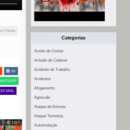
ine 3 horas
Categorias
Acerto de Contas
Achado de Cadáver
Acidente de Trabalho
VK
Acidentes
HATSAPP
Afogamento
OO! MAIL
Agressão
Ataque de Animais
Ataque Terrorista
1357
Autoimolação