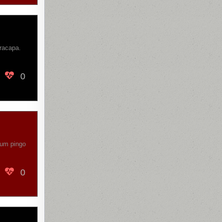
tracapa.
0
 um pingo
0