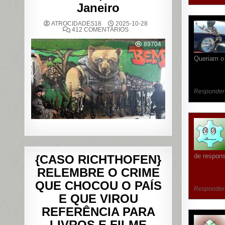
Janeiro
ATROCIDADES18
2025-10-28
EM
412 COMENTÁRIOS
OPERAÇÃO
POLICIAL
89704
DEIXA
121
Queriam o
MORTOS
NOS
COMPLEXOS
DO
ALEMÃO
E
Responder
DA
PENHA,
NO
RIO
DE
JANEIRO
de respons
{CASO RICHTHOFEN}
RELEMBRE O CRIME
QUE CHOCOU O PAÍS
Responder
E QUE VIROU
REFERÊNCIA PARA
LIVROS E FILME