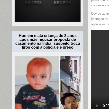
concessionár
Devido ao im
liberação to
agilizar os 
Homem mata criança de 2 anos
após mãe recusar proposta de
casamento na Índia; suspeito troca
tiros com a polícia e é preso