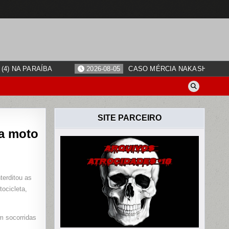
4) NA PARAÍBA
2026-08-05
CASO MÉRCIA NAKASHIMA: O
SITE PARCEIRO
ma moto
E
terditou as
ocicleta,
m socorridas