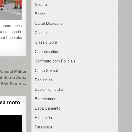
Bizarro
Brigas
Cartel Mexicano
ta morre após
eça esmagada
Chacina
 em Itaberaba
Classic Gore
Comunicados
Confronto com Policiais
Crime Sexual
icial Militar
dido na Zona
Denúncias
 São Paulo →
Duplo Homicídio
Eletrocutado
uma moto
Espancamento
Execução
Fatalidade