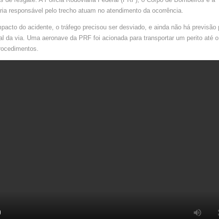
TRAGÉDI
NA
ia responsável pelo trecho atuam no atendimento da ocorrência.
BR-
101
pacto do acidente, o tráfego precisou ser desviado, e ainda não há previsão 
tal da via. Uma aeronave da PRF foi acionada para transportar um perito até o
procedimentos.