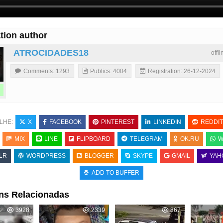
tion author
ATROCIDADES18
offl
Comments: 1293
Publics: 4004
Registration: 26-12-2024
LHE:
X
FACEBOOK
PINTEREST
LINKEDIN
REDDIT
MIX
LINE
FLIPBOARD
TELEGRAM
OK.RU
W
LR
WORDPRESS
BLOGGER
SKYPE
GMAIL
YAH
ADD TO BUFFER
ns Relacionadas
3928
2339
867