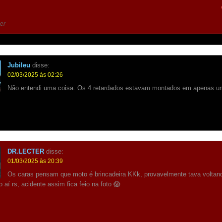
er
Jubileu
disse:
02/03/2025 às 02:26
Não entendi uma coisa. Os 4 retardados estavam montados em apenas 
DR.LECTER
disse:
01/03/2025 às 20:39
Os caras pensam que moto é brincadeira KKk, provavelmente tava voltand
o aí rs, acidente assim fica feio na foto 😱