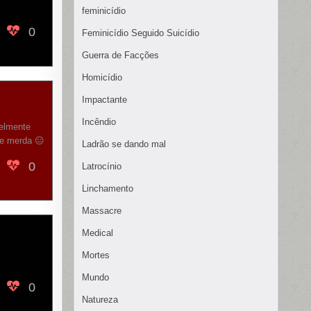
feminicídio
0
Feminicídio Seguido Suicídio
Guerra de Facções
Homicídio
Impactante
Incêndio
velmente
de merda 😑
Ladrão se dando mal
0
Latrocínio
Linchamento
Massacre
Medical
Mortes
Mundo
0
Natureza