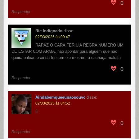
0
Responder
Ric Indignado
disse:
02/03/2025 às 09:47
RAPAZ O CARA FERIU A REGRA NUMERO UM
DE ESTAR COM ARMA, não apontar para alguém que não
queira balear. e ainda foi com ele mesmo. a cachaça maldita
0
Responder
Aindabemqueeunaosouvc
disse:
02/03/2025 às 04:52
É
0
Responder