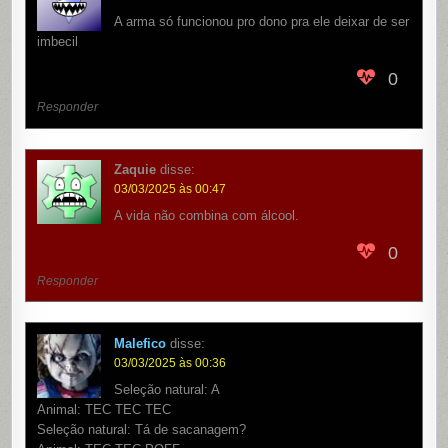
A arma só funcionou pro dono pra ele deixar de ser
imbecil
0
Responder
Zaquie
disse:
03/03/2025 às 00:47
A vida não combina com álcool.
0
Responder
Malefico
disse:
03/03/2025 às 00:36
Seleção natural: A
Animal: TEC TEC TEC
Seleção natural: Tá de sacanagem?