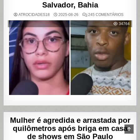
Salvador, Bahia
EM
ATROCIDADES18
2025-08-26
245 COMENTÁRIOS
MULHER
ACUSA
34764
MOTOBO
DE
UBER
DE
CUMPLIC
EM
ASSALTO
COM
VAZAME
DE
VÍDEOS
ÍNTIMOS
EM
SALVADO
BAHIA
Mulher é agredida e arrastada por
quilômetros após briga em casa
SCR
TO
de shows em São Paulo
TOP