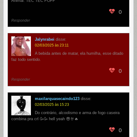
Animal: TEC TEC POFF
0
Responder
Jalynrabei
disse:
02/03/2025 às 23:11
A bebida antes de matar, ela humilha, esse ditado
faz todo sentido.
0
Responder
maxilarquasecaindo123
disse:
02/03/2025 às 15:23
Do contrário, alcoolismo e arma de fogo caseira
combina pra crl 🥳🥳 hell yeah 😎🤘🔥
0