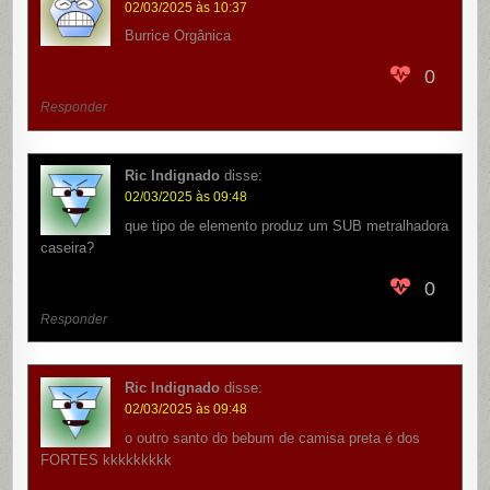
02/03/2025 às 10:37
Burrice Orgânica
0
Responder
Ric Indignado
disse:
02/03/2025 às 09:48
que tipo de elemento produz um SUB metralhadora
caseira?
0
Responder
Ric Indignado
disse:
02/03/2025 às 09:48
o outro santo do bebum de camisa preta é dos
FORTES kkkkkkkkk