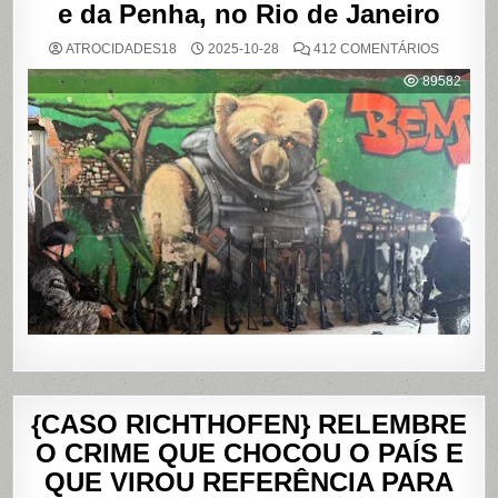
e da Penha, no Rio de Janeiro
EM
ATROCIDADES18
2025-10-28
412 COMENTÁRIOS
OPERAÇ
POLICIAL
89582
DEIXA
121
MORTOS
NOS
COMPLE
DO
ALEMÃO
E
DA
PENHA,
NO
RIO
DE
JANEIRO
{CASO RICHTHOFEN} RELEMBRE
O CRIME QUE CHOCOU O PAÍS E
QUE VIROU REFERÊNCIA PARA