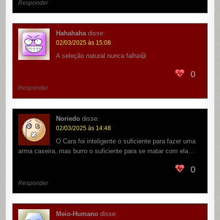
Responder
Hahahaha
disse:
02/03/2025 às 15:08
A seleção natural nunca falha😃
0
Responder
Noriedo
disse:
02/03/2025 às 14:48
O Cara foi inteligente o suficiente para fazer uma
arma caseira, mas burro o suficiente para se matar com ela…
0
Responder
Meio-Humano
disse: