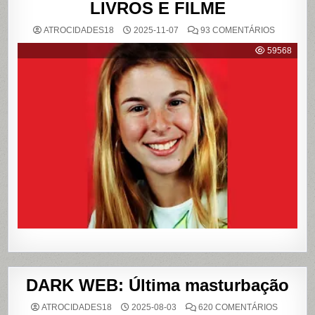
LIVROS E FILME
EM
ATROCIDADES18
2025-11-07
93 COMENTÁRIOS
{CASO
RICHTHO
59568
RELEMB
O
CRIME
QUE
CHOCOU
O
PAÍS
E
QUE
VIROU
REFERÊN
PARA
LIVROS
E
FILME
DARK WEB: Última masturbação
EM
ATROCIDADES18
2025-08-03
620 COMENTÁRIOS