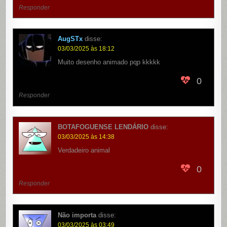
Responder
AugSTx
disse:
03/03/2025 às 18:12
Muito desenho animado pqp kkkkk
0
Responder
BOTAFOGUENSE LENDÁRIO
disse:
03/03/2025 às 14:38
Verdadeiro animal
0
Responder
Não importa
disse:
03/03/2025 às 03:49