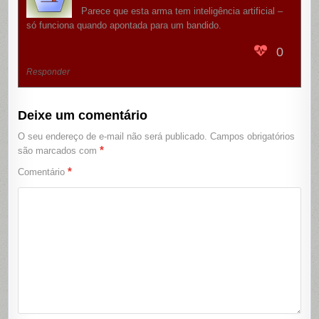
Parece que esta arma tem inteligência artificial –
só funciona quando apontada para um bandido.
0
Responder
Deixe um comentário
O seu endereço de e-mail não será publicado.
Campos obrigatórios
*
são marcados com
*
Comentário