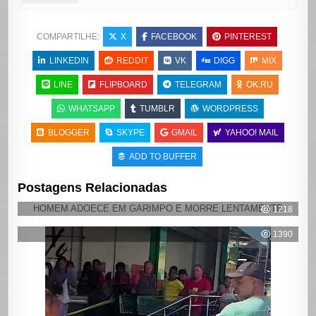
COMPARTILHE:
X
FACEBOOK
PINTEREST
LINKEDIN
REDDIT
VK
DIGG
MIX
LINE
FLIPBOARD
TELEGRAM
OK.RU
WHATSAPP
TUMBLR
WORDPRESS
BLOGGER
SKYPE
GMAIL
YAHOO! MAIL
ADD TO BUFFER
Postagens Relacionadas
HOMEM ADOECE EM GARIMPO E MORRE LENTAMENTE
1218
1390