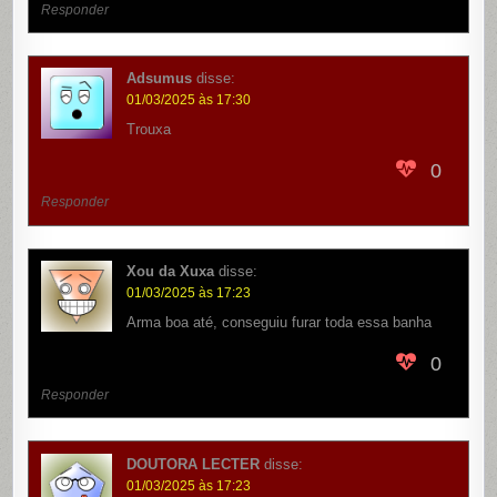
Responder
Adsumus
disse:
01/03/2025 às 17:30
Trouxa
0
Responder
Xou da Xuxa
disse:
01/03/2025 às 17:23
Arma boa até, conseguiu furar toda essa banha
0
Responder
DOUTORA LECTER
disse:
01/03/2025 às 17:23