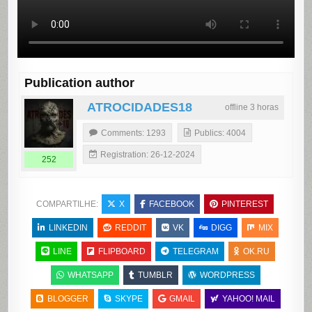
Publication author
ATROCIDADES18
offline 3 horas
Comments: 1293
Publics: 4004
Registration: 26-12-2024
252
COMPARTILHE:
X
FACEBOOK
PINTEREST
LINKEDIN
REDDIT
VK
DIGG
MIX
LINE
FLIPBOARD
TELEGRAM
OK.RU
WHATSAPP
TUMBLR
WORDPRESS
BLOGGER
SKYPE
GMAIL
YAHOO! MAIL