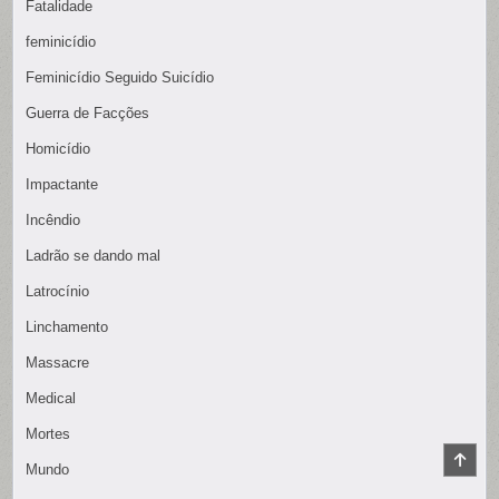
Fatalidade
feminicídio
Feminicídio Seguido Suicídio
Guerra de Facções
Homicídio
Impactante
Incêndio
Ladrão se dando mal
Latrocínio
Linchamento
Massacre
Medical
Mortes
SCR
Mundo
TO
TOP