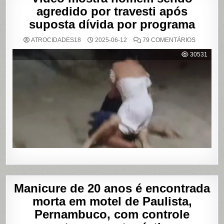
agredido por travesti após
suposta dívida por programa
EM
ATROCIDADES18
2025-06-12
79 COMENTÁRIOS
VÍDEO
MOSTRA
30531
HOMEM
SENDO
AGREDID
POR
TRAVESTI
APÓS
SUPOSTA
DÍVIDA
POR
PROGRA
Manicure de 20 anos é encontrada
morta em motel de Paulista,
Pernambuco, com controle