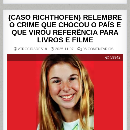
{CASO RICHTHOFEN} RELEMBRE
O CRIME QUE CHOCOU O PAÍS E
QUE VIROU REFERÊNCIA PARA
LIVROS E FILME
EM
ATROCIDADES18
2025-11-07
96 COMENTÁRIOS
{CASO
RICHTHO
59942
RELEMB
O
CRIME
QUE
CHOCOU
O
PAÍS
E
QUE
VIROU
REFERÊN
PARA
LIVROS
E
FILME