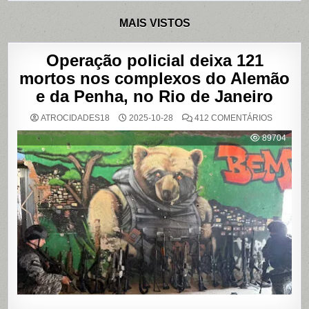
MAIS VISTOS
Operação policial deixa 121
mortos nos complexos do Alemão
e da Penha, no Rio de Janeiro
EM
ATROCIDADES18
2025-10-28
412 COMENTÁRIOS
OPERAÇ
POLICIAL
89704
DEIXA
121
MORTOS
NOS
COMPLE
DO
ALEMÃO
E
DA
PENHA,
NO
RIO
DE
JANEIRO