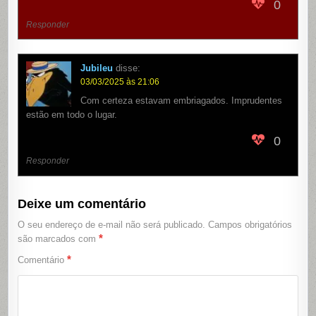
0
Responder
Jubileu
disse:
03/03/2025 às 21:06
Com certeza estavam embriagados. Imprudentes
estão em todo o lugar.
0
Responder
Deixe um comentário
O seu endereço de e-mail não será publicado.
Campos obrigatórios
*
são marcados com
*
Comentário