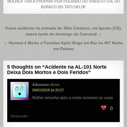
MULHER TIRA A PRÓPRIA VIDA PULANDO DO VIADUTO SUL DO
BURACO DO TATU NO DF
Navegação
Grave acidente na entrada do Sítio Cardoso, em Iguatu (CE),
marca tarde de domingo de Carnaval →
de
Post
← Homem é Morto a Facadas Após Briga em Bar na 407 Norte,
em Palmas
5 thoughts on “
Acidente na AL-101 Norte
Deixa Dois Mortos e Dois Feridos
”
Adsumus
disse:
09/02/2026 às 20:57
Mulher estranha após.a.morte racharam as caras
0
Responder