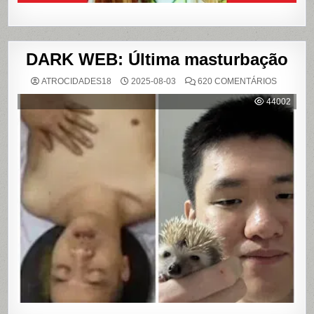
DARK WEB: Última masturbação
EM
ATROCIDADES18
2025-08-03
620 COMENTÁRIOS
DARK
WEB:
44002
ÚLTIMA
MASTUR