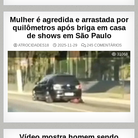
Mulher é agredida e arrastada por
quilômetros após briga em casa
de shows em São Paulo
EM
ATROCIDADES18
2025-11-29
245 COMENTÁRIOS
MULHER
É
31068
AGREDI
E
ARRAST
POR
QUILÔM
APÓS
BRIGA
EM
CASA
DE
SHOWS
EM
SÃO
PAULO
Vídeo mostra homem sendo