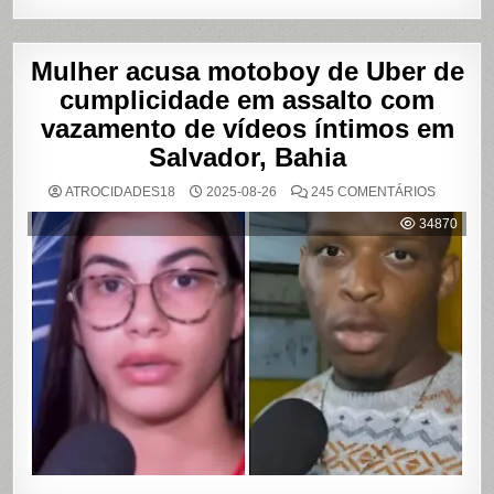
Mulher acusa motoboy de Uber de
cumplicidade em assalto com
vazamento de vídeos íntimos em
Salvador, Bahia
EM
ATROCIDADES18
2025-08-26
245 COMENTÁRIOS
MULHER
ACUSA
34870
MOTOBO
DE
UBER
DE
CUMPLIC
EM
ASSALTO
COM
VAZAME
DE
VÍDEOS
ÍNTIMOS
EM
SALVADO
BAHIA