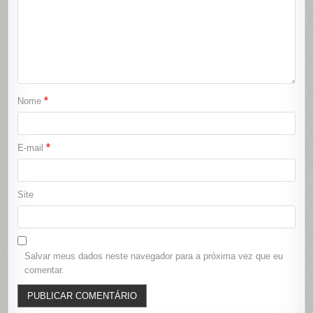
*
Nome
*
E-mail
Site
Salvar meus dados neste navegador para a próxima vez que eu
comentar.