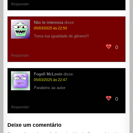
Responder
Não te interessa
disse:
05/03/2025 às 22:50
Toma tua igualdade de gênero!!!
0
Responder
Fogell McLovin
disse:
05/03/2025 às 22:47
Parabéns ao autor
0
Responder
Deixe um comentário