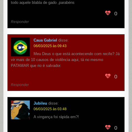
todo aquele blabla de gado ,parabéns
0
Responder
Caua Gabriel
disse:
06/03/2025 às 09:43
Meu Deus o que está acontecendo com recife? Já
vir mais de 10 causos de violência aqui, tá no mesmo
PATAMAR que rio é salvador.
0
Responder
Jubileu
disse:
06/03/2025 às 03:48
A vingança foi rápida em?!
0