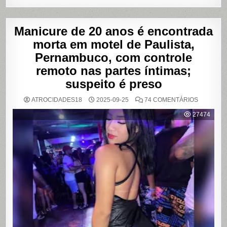
Manicure de 20 anos é encontrada
morta em motel de Paulista,
Pernambuco, com controle
remoto nas partes íntimas;
suspeito é preso
EM
ATROCIDADES18
2025-09-25
74 COMENTÁRIOS
MANICUR
DE
27474
20
ANOS
É
ENCONT
MORTA
EM
MOTEL
DE
PAULISTA
PERNAMB
COM
CONTRO
REMOTO
NAS
PARTES
ÍNTIMAS;
SUSPEIT
É
PRESO