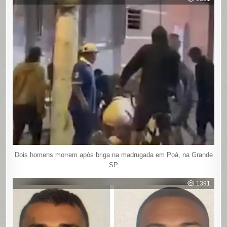
Dois homens morrem após briga na madrugada em Poá, na Grande
SP
1391