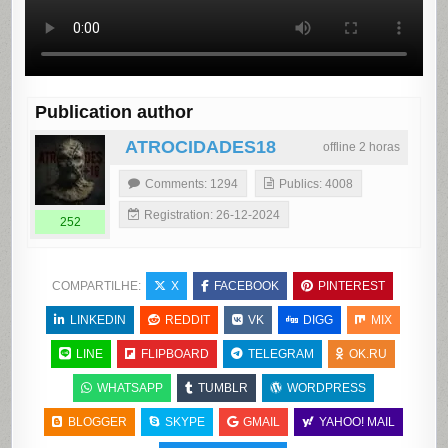
Publication author
ATROCIDADES18
offline 2 horas
Comments: 1294
Publics: 4008
Registration: 26-12-2024
252
COMPARTILHE:
X
FACEBOOK
PINTEREST
LINKEDIN
REDDIT
VK
DIGG
MIX
LINE
FLIPBOARD
TELEGRAM
OK.RU
WHATSAPP
TUMBLR
WORDPRESS
BLOGGER
SKYPE
GMAIL
YAHOO! MAIL