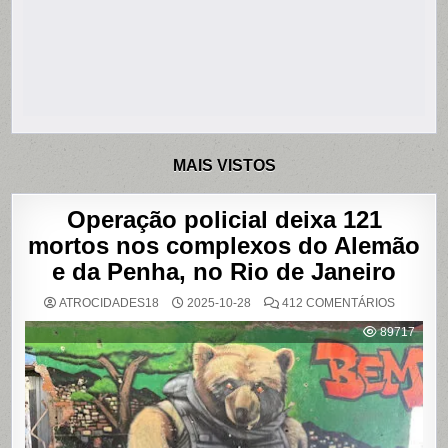
MAIS VISTOS
Operação policial deixa 121
mortos nos complexos do Alemão
e da Penha, no Rio de Janeiro
EM
ATROCIDADES18
2025-10-28
412 COMENTÁRIOS
OPERAÇ
POLICIAL
89717
DEIXA
121
MORTOS
NOS
COMPLE
DO
ALEMÃO
E
DA
PENHA,