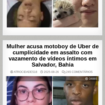
Mulher acusa motoboy de Uber de
cumplicidade em assalto com
vazamento de vídeos íntimos em
Salvador, Bahia
EM
ATROCIDADES18
2025-08-26
245 COMENTÁRIOS
MULHER
ACUSA
34885
MOTOBO
DE
UBER
DE
CUMPLIC
EM
ASSALTO
COM
VAZAME