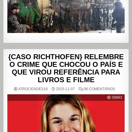
NO
RIO
DE
JANEIRO
{CASO RICHTHOFEN} RELEMBRE
O CRIME QUE CHOCOU O PAÍS E
QUE VIROU REFERÊNCIA PARA
LIVROS E FILME
EM
ATROCIDADES18
2025-11-07
96 COMENTÁRIOS
{CASO
RICHTHO
59963
RELEMB
O
CRIME
QUE
CHOCOU
O
PAÍS
E
QUE
VIROU