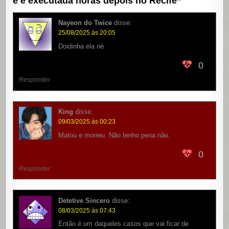
e é executada horas depois no Recife
”
Nayeon do Twice
disse:
25/08/2025 às 20:05
Doidinha ela né
0
Responder
King
disse:
09/03/2025 às 00:23
Matou e morreu. Não tenho pena não.
0
Responder
Detetive Sincero
disse:
08/03/2025 às 07:43
Então é um daqueles casos que vai ficar de