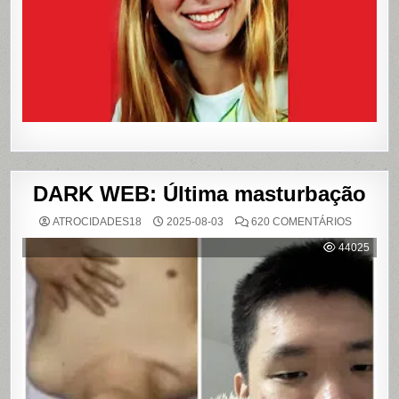
REFERÊN
PARA
LIVROS
E
FILME
DARK WEB: Última masturbação
EM
ATROCIDADES18
2025-08-03
620 COMENTÁRIOS
DARK
WEB:
44025
ÚLTIMA
MASTUR