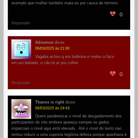
exemplo que mulher também mata ex por causa de término
0
Responder
Adsumus
disse:
06/03/2025 às 21:00
Vagaba achou q era brabona e meteu a faca
em.um.bebado. o cão tá aí pra colher
0
Responder
Thanos is right
disse:
06/03/2025 às 19:43
Quero parabenizar o nível de desgadamento dos
participantes do site embora apareça sempre os gados
imparciais o nivel aqui está elevado . Até o nível do texto nao
tentou induzir a uma suposta legitima defesa porque apanhava é