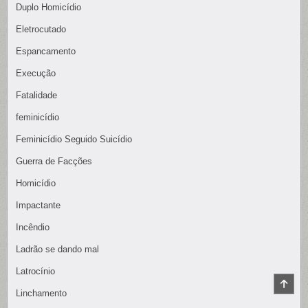
Duplo Homicídio
Eletrocutado
Espancamento
Execução
Fatalidade
feminicídio
Feminicídio Seguido Suicídio
Guerra de Facções
Homicídio
Impactante
Incêndio
Ladrão se dando mal
Latrocínio
SCR
TO
Linchamento
TOP