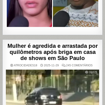
DE
VÍDEOS
ÍNTIMOS
EM
SALVADO
BAHIA
Mulher é agredida e arrastada por
quilômetros após briga em casa
de shows em São Paulo
EM
ATROCIDADES18
2025-11-29
245 COMENTÁRIOS
MULHER
É
31075
AGREDI
E
ARRAST
POR
QUILÔM
APÓS
BRIGA
EM
CASA
DE
SHOWS
EM