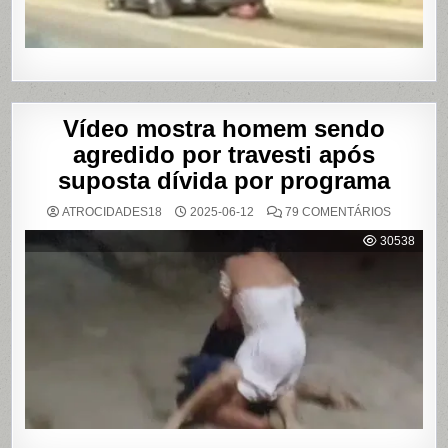
SÃO
PAULO
Vídeo mostra homem sendo
agredido por travesti após
suposta dívida por programa
EM
ATROCIDADES18
2025-06-12
79 COMENTÁRIOS
VÍDEO
MOSTRA
30538
HOMEM
SENDO
AGREDID
POR
TRAVESTI
APÓS
SUPOSTA
DÍVIDA
POR
PROGRA