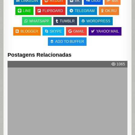
LINKEDIN
REDDIT
VK
DIGG
MIX
LINE
FLIPBOARD
TELEGRAM
OK.RU
WHATSAPP
TUMBLR
WORDPRESS
BLOGGER
SKYPE
GMAIL
YAHOO! MAIL
ADD TO BUFFER
Postagens Relacionadas
1065