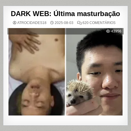
DARK WEB: Última masturbação
EM
ATROCIDADES18
2025-08-03
620 COMENTÁRIOS
DARK
WEB:
43956
ÚLTIMA
MASTUR