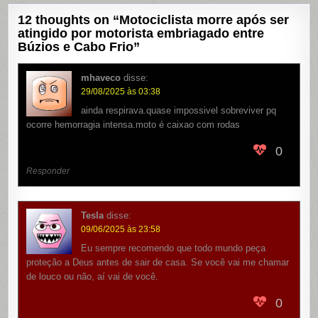
12 thoughts on “
Motociclista morre após ser
atingido por motorista embriagado entre
Búzios e Cabo Frio
”
mhaveco
disse:
29/08/2025 às 03:38
ainda respirava.quase impossivel sobreviver pq
ocorre hemorragia intensa.moto é caixao com rodas
0
Responder
Tesla
disse:
09/06/2025 às 23:58
Eu sempre recomendo que todo mundo peça
proteção a Deus antes de sair de casa. Se você vai me chamar
de louco ou não, aí vai de você.
0