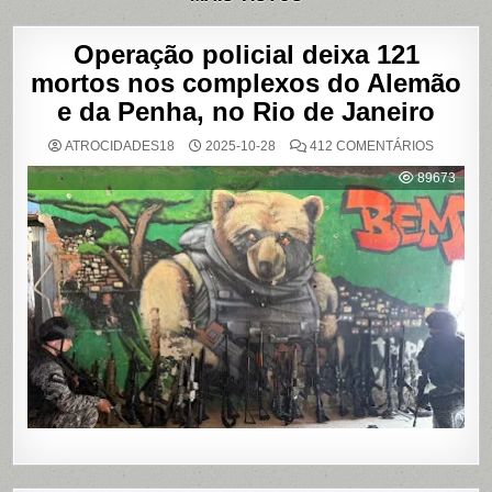
Operação policial deixa 121
mortos nos complexos do Alemão
e da Penha, no Rio de Janeiro
EM
ATROCIDADES18
2025-10-28
412 COMENTÁRIOS
OPERAÇ
POLICIAL
89673
DEIXA
121
MORTOS
NOS
COMPLE
DO
ALEMÃO
E
DA
PENHA,
NO
RIO
DE
JANEIRO