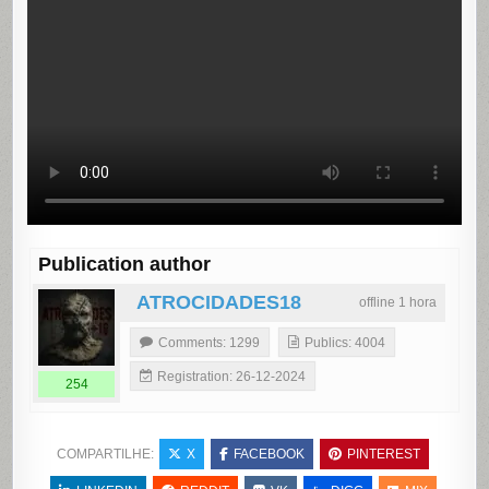
Publication author
ATROCIDADES18
offline 1 hora
Comments: 1299
Publics: 4004
Registration: 26-12-2024
254
COMPARTILHE:
X
FACEBOOK
PINTEREST