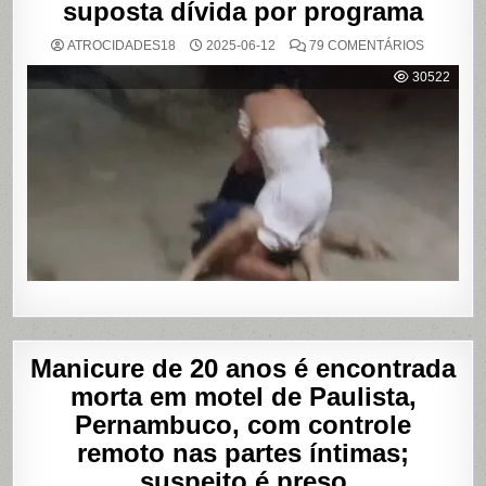
suposta dívida por programa
EM
ATROCIDADES18
2025-06-12
79 COMENTÁRIOS
VÍDEO
MOSTRA
30522
HOMEM
SENDO
AGREDID
POR
TRAVESTI
APÓS
SUPOSTA
DÍVIDA
POR
PROGRA
Manicure de 20 anos é encontrada
morta em motel de Paulista,
Pernambuco, com controle
remoto nas partes íntimas;
suspeito é preso