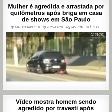
Mulher é agredida e arrastada por
quilômetros após briga em casa
de shows em São Paulo
EM
ATROCIDADES18
2025-11-29
245 COMENTÁRIOS
MULHER
É
31052
AGREDI
E
ARRAST
POR
QUILÔM
APÓS
BRIGA
EM
CASA
DE
SHOWS
EM
SÃO
PAULO
Vídeo mostra homem sendo
agredido por travesti após