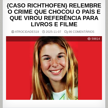
{CASO RICHTHOFEN} RELEMBRE
O CRIME QUE CHOCOU O PAÍS E
QUE VIROU REFERÊNCIA PARA
LIVROS E FILME
EM
ATROCIDADES18
2025-11-07
96 COMENTÁRIOS
{CASO
RICHTHO
59814
RELEMB
O
CRIME
QUE
CHOCOU
O
PAÍS
E
QUE
VIROU
REFERÊN
PARA
LIVROS
E
FILME