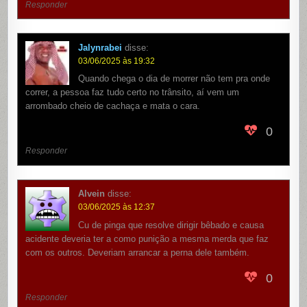
Responder
Jalynrabei
disse:
03/06/2025 às 19:32
Quando chega o dia de morrer não tem pra onde
correr, a pessoa faz tudo certo no trânsito, aí vem um
arrombado cheio de cachaça e mata o cara.
0
Responder
Alvein
disse:
03/06/2025 às 12:37
Cu de pinga que resolve dirigir bêbado e causa
acidente deveria ter a como punição a mesma merda que faz
com os outros. Deveriam arrancar a perna dele também.
0
Responder