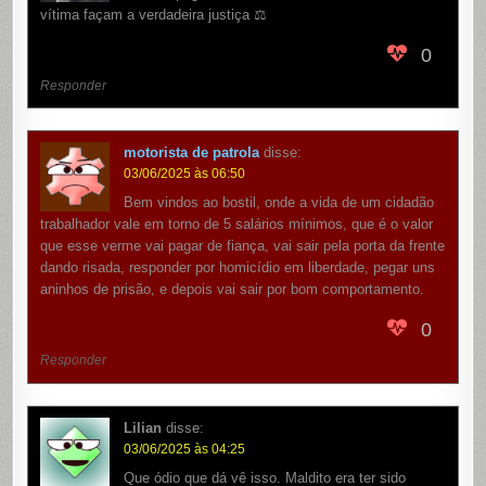
vítima façam a verdadeira justiça ⚖️
0
Responder
motorista de patrola
disse:
03/06/2025 às 06:50
Bem vindos ao bostil, onde a vida de um cidadão
trabalhador vale em torno de 5 salários mínimos, que é o valor
que esse verme vai pagar de fiança, vai sair pela porta da frente
dando risada, responder por homicídio em liberdade, pegar uns
aninhos de prisão, e depois vai sair por bom comportamento.
0
Responder
Lilian
disse:
03/06/2025 às 04:25
Que ódio que dá vê isso. Maldito era ter sido