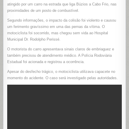
SER
atingido por um carro na estrada que liga Búzios a Cabo Frio, nas
ATINGIDO
POR
proximidades de um posto de combustível.
MOTORIS
EMBRIAG
Segundo informações, o impacto da colisão foi violento e causou
ENTRE
BÚZIOS
um ferimento gravíssimo em uma das pernas da vítima. O
E
CABO
motociclista foi socorrido, mas chegou sem vida ao Hospital
FRIO
Municipal Dr. Rodolpho Perissé.
O motorista do carro apresentava sinais claros de embriaguez e
também precisou de atendimento médico. A Polícia Rodoviária
Estadual foi acionada e registrou a ocorrência.
Apesar do desfecho trágico, o motociclista utilizava capacete no
momento do acidente. O caso será investigado pelas autoridades.