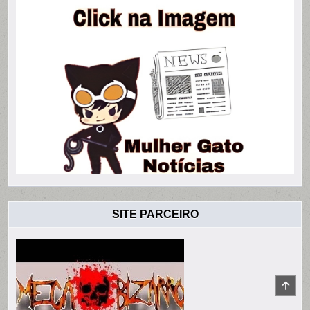
SITE PARCEIRO
SCR
TO
TOP