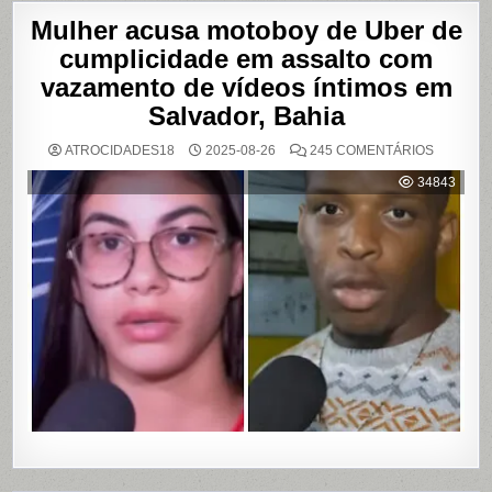
Mulher acusa motoboy de Uber de
cumplicidade em assalto com
vazamento de vídeos íntimos em
Salvador, Bahia
EM
ATROCIDADES18
2025-08-26
245 COMENTÁRIOS
MULHER
ACUSA
34843
MOTOBO
DE
UBER
DE
CUMPLIC
EM
ASSALTO
COM
VAZAME
DE
VÍDEOS
ÍNTIMOS
EM
SALVADO
BAHIA