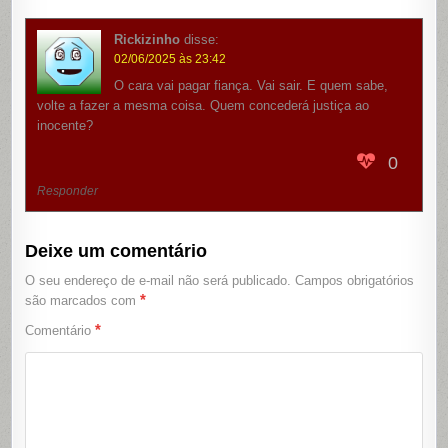
Rickizinho
disse:
02/06/2025 às 23:42
O cara vai pagar fiança. Vai sair. E quem sabe,
volte a fazer a mesma coisa. Quem concederá justiça ao
inocente?
0
Responder
Deixe um comentário
O seu endereço de e-mail não será publicado.
Campos obrigatórios
*
são marcados com
*
Comentário