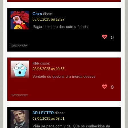
Gozo
disse:
03/06/2025 às 12:27
Pagar pelo erro dos outros é foda.
0
Responder
Kkk
disse:
03/06/2025 às 09:55
Vontade de quebrar um merda desses
0
Responder
DR.LECTER
disse:
03/06/2025 às 08:51
Vida se paga com vida. Que os conhecidos da