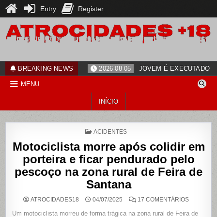
Entry
Register
Skip
to
content
ATROCIDADES+18
noticias
BREAKING NEWS
2026-08-05
JOVEM É EXECUTADO PO
MENU
INÍCIO
POSTED
ACIDENTES
IN
Motociclista morre após colidir em
porteira e ficar pendurado pelo
pescoço na zona rural de Feira de
Santana
EM
ATROCIDADES18
04/07/2025
17 COMENTÁRIOS
MOTOCICL
MORRE
Um motociclista morreu de forma trágica na zona rural de Feira de
APÓS