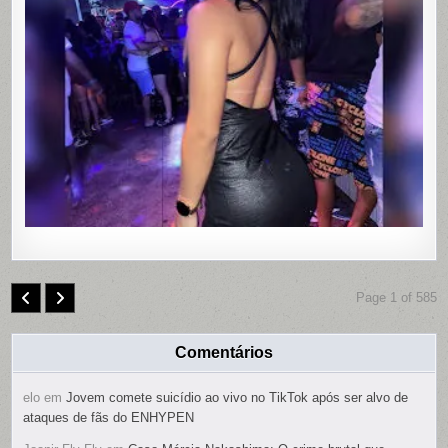
EM
MOTEL
DE
PAULISTA
PERNAMB
COM
CONTRO
REMOTO
NAS
PARTES
ÍNTIMAS;
SUSPEIT
É
PRESO
Page 1 of 585
Comentários
elo
em
Jovem comete suicídio ao vivo no TikTok após ser alvo de
ataques de fãs do ENHYPEN