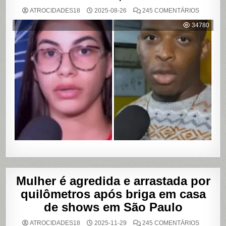
EM
ATROCIDADES18
2025-08-26
245 COMENTÁRIOS
MULHER
ACUSA
34780
MOTOBO
DE
UBER
DE
CUMPLIC
EM
ASSALTO
COM
VAZAME
DE
VÍDEOS
ÍNTIMOS
EM
SALVADO
BAHIA
Mulher é agredida e arrastada por
quilômetros após briga em casa
de shows em São Paulo
EM
ATROCIDADES18
2025-11-29
245 COMENTÁRIOS