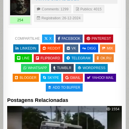
Comments: 1299
Publics: 4015
Registration: 26-12-2024
254
COMPARTILHE:
X
FACEBOOK
PINTEREST
LINKEDIN
REDDIT
VK
DIGG
MIX
LINE
FLIPBOARD
TELEGRAM
OK.RU
WHATSAPP
TUMBLR
WORDPRESS
BLOGGER
SKYPE
GMAIL
YAHOO! MAIL
ADD TO BUFFER
Postagens Relacionadas
1554