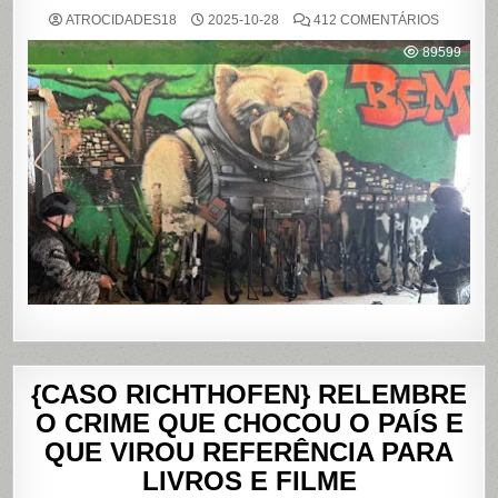
EM
ATROCIDADES18
2025-10-28
412 COMENTÁRIOS
OPERAÇ
POLICIAL
89599
DEIXA
121
MORTOS
NOS
COMPLE
DO
ALEMÃO
E
DA
PENHA,
NO
RIO
DE
JANEIRO
{CASO RICHTHOFEN} RELEMBRE
O CRIME QUE CHOCOU O PAÍS E
QUE VIROU REFERÊNCIA PARA
LIVROS E FILME