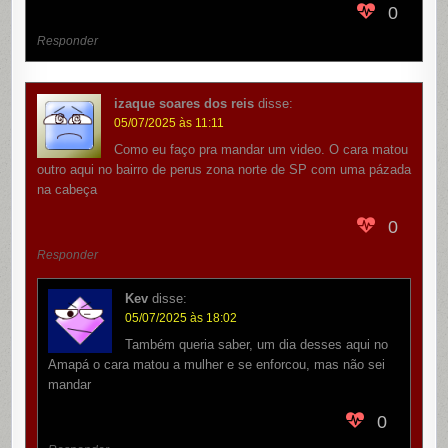
0
Responder
izaque soares dos reis
disse:
05/07/2025 às 11:11
Como eu faço pra mandar um video. O cara matou
outro aqui no bairro de perus zona norte de SP com uma pázada
na cabeça
0
Responder
Kev
disse:
05/07/2025 às 18:02
Também queria saber, um dia desses aqui no
Amapá o cara matou a mulher e se enforcou, mas não sei
mandar
0