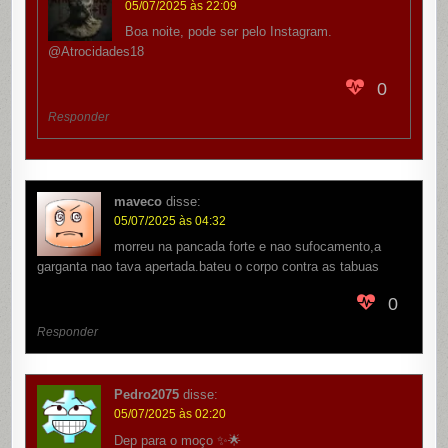
05/07/2025 às 22:09
Boa noite, pode ser pelo Instagram.
@Atrocidades18
0
Responder
maveco
disse:
05/07/2025 às 04:32
morreu na pancada forte e nao sufocamento,a
garganta nao tava apertada.bateu o corpo contra as tabuas
0
Responder
Pedro2075
disse:
05/07/2025 às 02:20
Dep para o moço ✨🌟