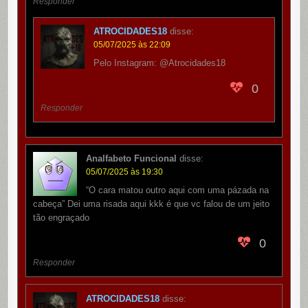
Responder
ATROCIDADES18
disse:
05/07/2025 às 22:09
Pelo Instagram: @Atrocidades18
0
Responder
Analfabeto Funcional
disse:
05/07/2025 às 19:30
“O cara matou outro aqui com uma pázada na
cabeça” Dei uma risada aqui kkk é que vc falou de um jeito
tão engraçado
0
Responder
ATROCIDADES18
disse: