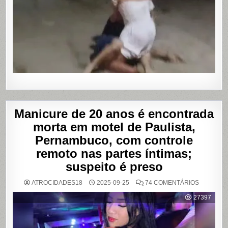
TRAVESTI
APÓS
SUPOSTA
DÍVIDA
POR
PROGRA
Manicure de 20 anos é encontrada
morta em motel de Paulista,
Pernambuco, com controle
remoto nas partes íntimas;
suspeito é preso
EM
ATROCIDADES18
2025-09-25
74 COMENTÁRIOS
MANICUR
DE
27397
20
ANOS
É
ENCONT
MORTA