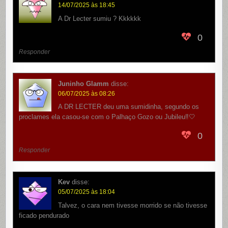
14/07/2025 às 18:45
A Dr Lecter sumiu ? Kkkkkk
0
Responder
Juninho Glamm
disse:
06/07/2025 às 08:26
A DR LECTER deu uma sumidinha, segundo os
proclames ela casou-se com o Palhaço Gozo ou Jubileu‼️🤍
0
Responder
Kev
disse:
05/07/2025 às 18:04
Talvez, o cara nem tivesse morrido se não tivesse
ficado pendurado