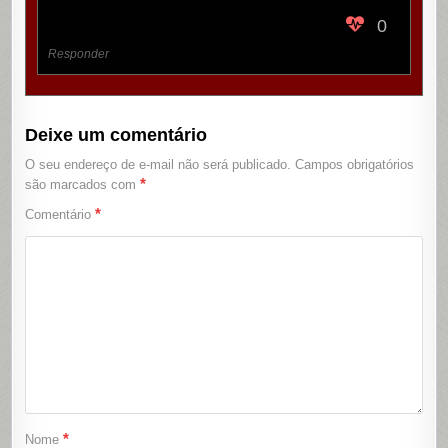
0
Responder
Deixe um comentário
O seu endereço de e-mail não será publicado.
Campos obrigatórios
*
são marcados com
*
Comentário
*
Nome