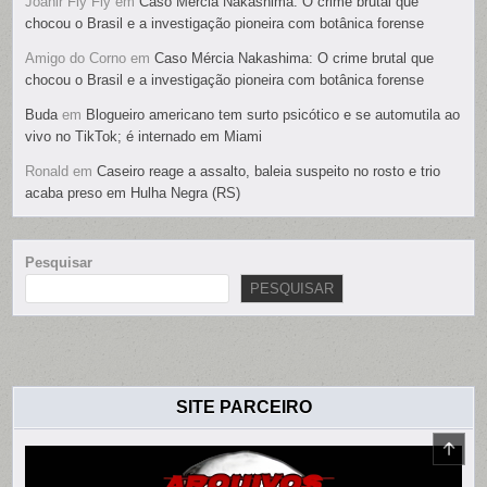
Joanir Fly Fly
em
Caso Mércia Nakashima: O crime brutal que
chocou o Brasil e a investigação pioneira com botânica forense
Amigo do Corno
em
Caso Mércia Nakashima: O crime brutal que
chocou o Brasil e a investigação pioneira com botânica forense
Buda
em
Blogueiro americano tem surto psicótico e se automutila ao
vivo no TikTok; é internado em Miami
Ronald
em
Caseiro reage a assalto, baleia suspeito no rosto e trio
acaba preso em Hulha Negra (RS)
Pesquisar
PESQUISAR
SITE PARCEIRO
SCR
TO
TOP