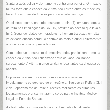
COLIDIR
Santana após colidir violentamente contra uma porteira. O impacto
EM
PORTEIR
foi tão forte que a cabeça da vítima ficou presa entre as madeiras,
E
fazendo com que ele ficasse pendurado pelo pescoço.
FICAR
PENDUR
PELO
O acidente ocorreu na tarde desta sexta-feira (4), em uma estrada
PESCOÇ
NA
de terra nas imediações da BR-116, próximo ao acesso que leva a
ZONA
RURAL
Ipirá. Segundo relatos de moradores, o homem trafegava em alta
DE
FEIRA
velocidade quando perdeu o controle da moto e atingiu diretamente
DE
SANTANA
a porteira de uma propriedade rural.
Com o choque, a estrutura de madeira cedeu parcialmente, mas a
cabeça da vítima ficou encaixada entre os vãos, causando
sufocamento. A vítima morreu ainda no local antes da chegada do
socorro.
Populares ficaram chocados com a cena e acionaram
imediatamente os serviços de emergência. Equipes da Polícia Civil
e do Departamento de Polícia Técnica realizaram os primeiros
levantamentos e encaminharam o corpo para o Instituto Médico
Legal de Feira de Santana.
A identidade da vítima ainda não foi divulgada oficialmente.