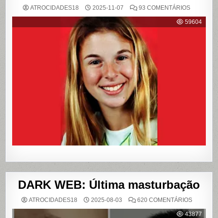
EM
ATROCIDADES18
2025-11-07
93 COMENTÁRIOS
{CASO
RICHTHO
59604
RELEMB
O
CRIME
QUE
CHOCOU
O
PAÍS
E
QUE
VIROU
REFERÊN
PARA
LIVROS
E
FILME
DARK WEB: Última masturbação
EM
ATROCIDADES18
2025-08-03
620 COMENTÁRIOS
DARK
WEB:
43877
ÚLTIMA