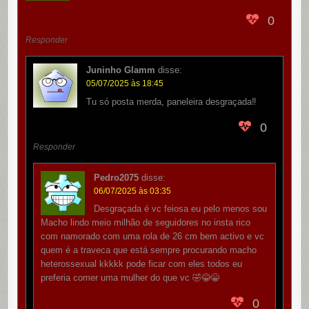
0
Responder
Juninho Glamm
disse:
05/07/2025 às 18:45
Tu só posta merda, paneleira desgraçada‼️
0
Responder
Pedro2075
disse:
06/07/2025 às 03:35
Desgraçada é vc feiosa eu pelo menos sou
Macho lindo meio milhão de seguidores no insta rico
com namorado com uma rola de 26 cm bem activo e vc
quem é a traveca que está sempre procurando macho
heterossexual kkkkk pode ficar com eles todos eu
preferia comer uma mulher do que vc 🤣😂😁
0