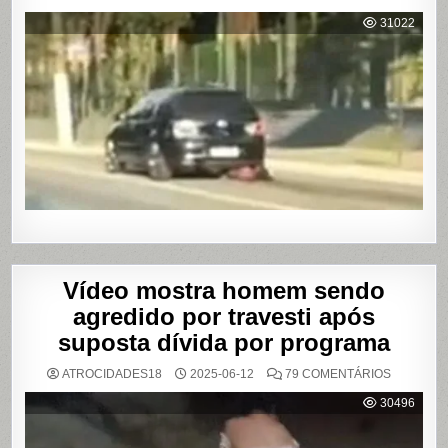
MULHER
É
31022
AGREDI
E
ARRAST
POR
QUILÔM
APÓS
BRIGA
EM
CASA
DE
SHOWS
EM
SÃO
PAULO
Vídeo mostra homem sendo
agredido por travesti após
suposta dívida por programa
EM
ATROCIDADES18
2025-06-12
79 COMENTÁRIOS
VÍDEO
MOSTRA
30496
HOMEM
SENDO
AGREDID
POR