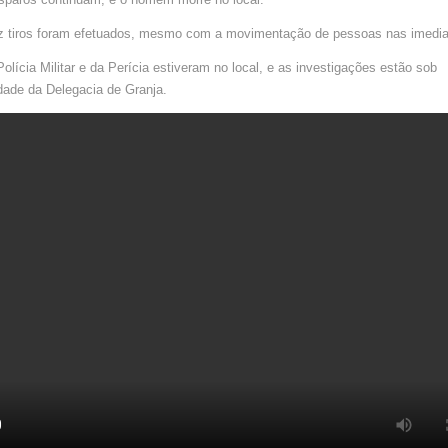
NO
CEARÁ
z tiros foram efetuados, mesmo com a movimentação de pessoas nas imedi
olícia Militar e da Perícia estiveram no local, e as investigações estão sob
dade da Delegacia de Granja.