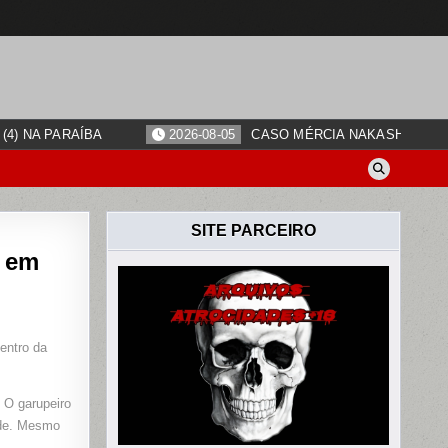
4) NA PARAÍBA
2026-08-05
CASO MÉRCIA NAKASHIMA: O
SITE PARCEIRO
A em
entro da
DO
O garupeiro
dade. Mesmo