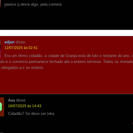
parece q devia algo, pela correria
edjen
disse:
12/07/2025 às 02:41
Era um ótimo cidadão, a cidade de Granja está de luto o restante do ano, 
ado e o comercio permanece fechado até o enterro terminar. Todos os morado
 obrigados a ir no enterro.
Aaa
disse:
16/07/2025 às 14:43
Cidadão? Se deve ser loka