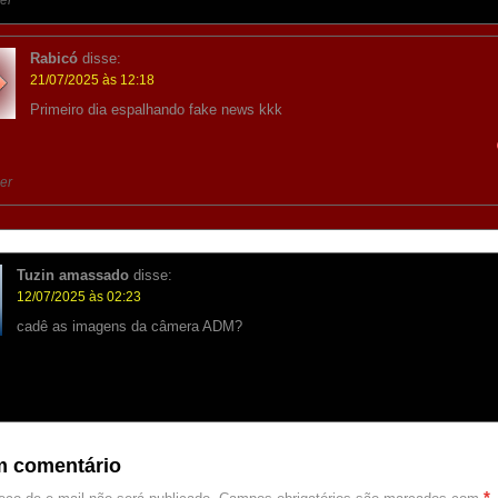
er
Rabicó
disse:
21/07/2025 às 12:18
Primeiro dia espalhando fake news kkk
er
Tuzin amassado
disse:
12/07/2025 às 02:23
cadê as imagens da câmera ADM?
m comentário
*