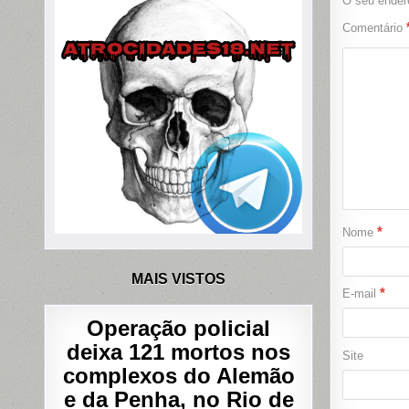
O seu endere
Comentário
*
Nome
MAIS VISTOS
*
E-mail
Operação policial
deixa 121 mortos nos
Site
complexos do Alemão
e da Penha, no Rio de