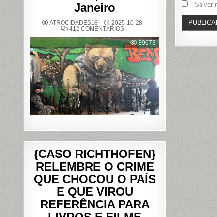
Salvar 
Janeiro
ATROCIDADES18
2025-10-28
EM
412 COMENTÁRIOS
OPERAÇÃO
POLICIAL
89673
DEIXA
121
MORTOS
NOS
COMPLEXOS
DO
ALEMÃO
E
DA
PENHA,
NO
RIO
DE
JANEIRO
{CASO RICHTHOFEN}
RELEMBRE O CRIME
QUE CHOCOU O PAÍS
E QUE VIROU
REFERÊNCIA PARA
LIVROS E FILME