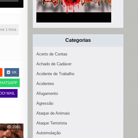
line 1 hora
Categorias
Acerto de Contas
Achado de Cadáver
VK
Acidente de Trabalho
HATSAPP
Acidentes
OO! MAIL
Afogamento
Agressão
Ataque de Animais
Ataque Terrorista
2091
Autoimolação