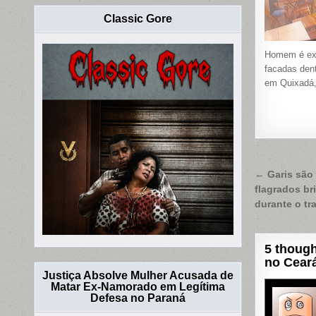
Classic Gore
Homem é ex
facadas dent
em Quixadá,
Naveg
← Garis são
flagrados b
de
durante o t
Post
5 though
no Cear
Justiça Absolve Mulher Acusada de
Matar Ex-Namorado em Legítima
Defesa no Paraná