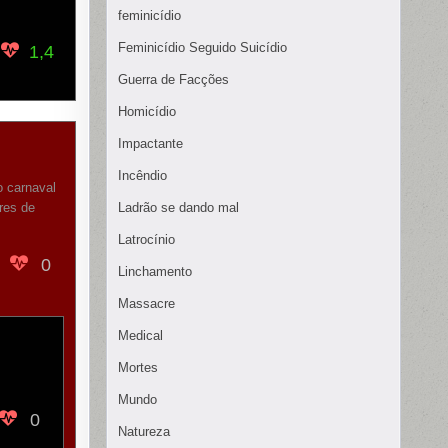
feminicídio
Feminicídio Seguido Suicídio
1,4
Guerra de Facções
Homicídio
Impactante
Incêndio
o carnaval
res de
Ladrão se dando mal
Latrocínio
0
Linchamento
Massacre
Medical
Mortes
Mundo
0
Natureza