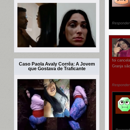
Responder
foi cancel
Caso Paola Avaly Corrêa: A Jovem
Granja são
que Gostava de Traficante
Responder