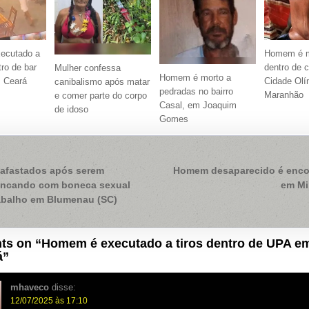
ecutado a
Homem é mo
ro de bar
dentro de 
Mulher confessa
Homem é morto a
 Ceará
Cidade Olí
canibalismo após matar
pedradas no bairro
Maranhão
e comer parte do corpo
Casal, em Joaquim
de idoso
Gomes
ação
 afastados após serem
Homem desaparecido é enco
rincando com boneca sexual
em Mi
rabalho em Blumenau (SC)
ts on “
Homem é executado a tiros dentro de UPA em
á
”
mhaveco
disse:
12/07/2025 às 17:10