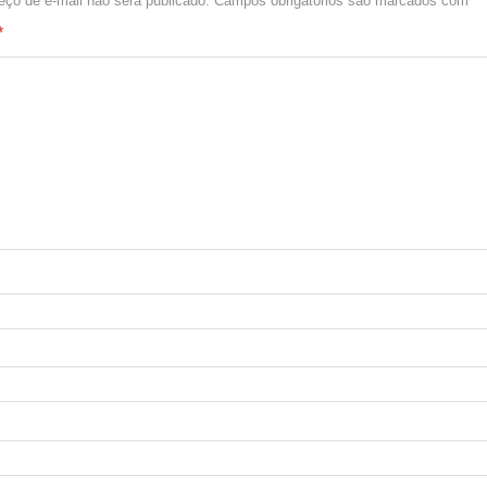
ço de e-mail não será publicado.
Campos obrigatórios são marcados com
*