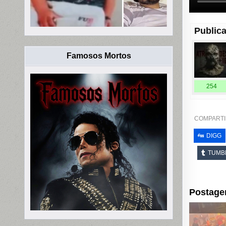
Publica
Famosos Mortos
254
COMPARTI
DIGG
TUMB
Postage