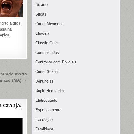
Bizarro
Brigas
rto a tiros
Cartel Mexicano
casa na
Chacina
mpica,
Classic Gore
Comunicados
Confronto com Policiais
Crime Sexual
ntrado morto
rinzal (MA) →
Denúncias
Duplo Homicídio
Eletrocutado
 Granja,
Espancamento
Execução
Fatalidade