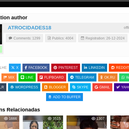
tion author
ATROCIDADES18
off
Comments: 1299
Publics: 4004
Registration: 26-12-2024
LHE:
X
FACEBOOK
PINTEREST
LINKEDIN
REDDIT
MIX
LINE
FLIPBOARD
TELEGRAM
OK.RU
W
LR
WORDPRESS
BLOGGER
SKYPE
GMAIL
YAH
ADD TO BUFFER
ns Relacionadas
1666
3515
1307