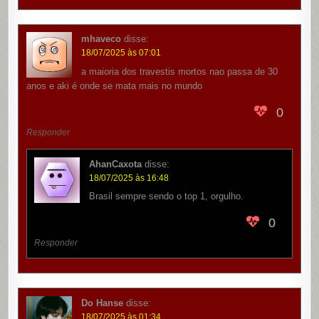
mhaveco
disse:
18/07/2025 às 07:01
a maioria dos travestis mortos nao passa de 30
anos e aki é onde se mata mais no mundo
0
Responder
AhanCaxota
disse:
18/07/2025 às 16:48
Brasil sempre sendo o top 1, orgulho.
0
Responder
Do Hanse
disse:
18/07/2025 às 01:34