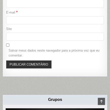
*
E-mail
Site
Salvar meus dados neste navegador para a próxima vez que eu
comentar.
Grupos
SCR
TO
TOP