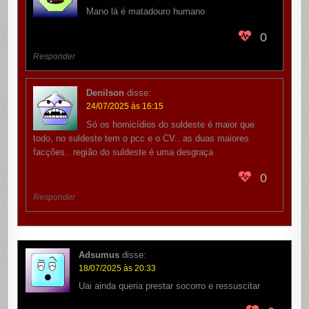
Mano lá é matadouro humano
0
Responder
Denilson
disse:
24/07/2025 às 16:15
Só os homicídios do suldeste é maior que
todo, no suldeste tem o pcc e o CV.. as duas maiores
facções.. região do suldeste é uma desgraça
0
Responder
Adsumus
disse:
18/07/2025 às 20:33
Uai ainda queria prestar socorro e ressuscitar