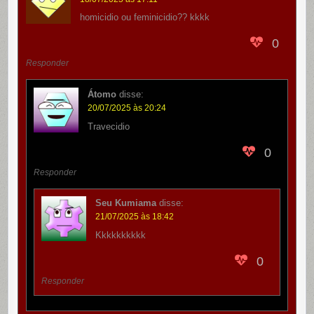
homicidio ou feminicidio?? kkkk
0
Responder
Átomo
disse:
20/07/2025 às 20:24
Travecidio
0
Responder
Seu Kumiama
disse:
21/07/2025 às 18:42
Kkkkkkkkkk
0
Responder