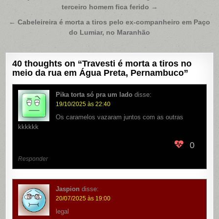
terceiro homem fica ferido →
de
Post
← Cabeleireira é morta a tiros pelo ex-companheiro em Paço
do Lumiar, no Maranhão
40 thoughts on “
Travesti é morta a tiros no
meio da rua em Água Preta, Pernambuco
”
Pika torta só pra um lado
disse:
19/10/2025 às 22:40
Os caramelos vazaram juntos com as outras
kkkkkk
0
Responder
Jaspion
disse:
20/07/2025 às 19:00
legal