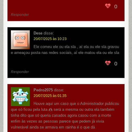
0
Responder
Dese
disse:
20/07/2025 às 10:23
Ele comeu ele ou ela sla , aí ela ou ele sla gravou
e ameaçou posta nas redes sociais, aí ele matou ela ou ele sla
0
Responder
Pedro2075
disse:
20/07/2025 às 01:35
Houve aqui um caso que o Administrador publicou
que só ficou pela luta 🤼 será a mesma ou outra ela também
tinha dito que só queria casados agora casou com a morte
enfim às vezes as pessoas parece que pedem já vivia
vulnerável ainda se armava em rainha é o que dá