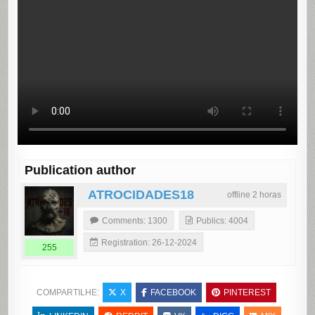
Publication author
ATROCIDADES18
offline 2 horas
Comments: 1300
Publics: 4004
Registration: 26-12-2024
255
COMPARTILHE:
X
FACEBOOK
PINTEREST