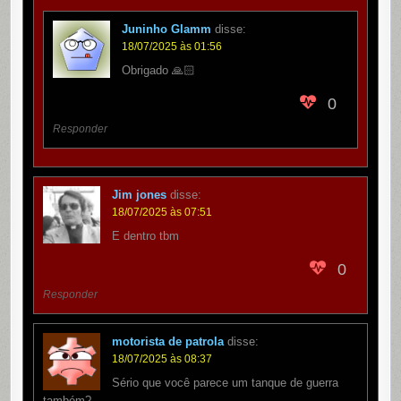
Juninho Glamm
disse:
18/07/2025 às 01:56
Obrigado 🙏🏻
0
Responder
Jim jones
disse:
18/07/2025 às 07:51
E dentro tbm
0
Responder
motorista de patrola
disse:
18/07/2025 às 08:37
Sério que você parece um tanque de guerra
também?