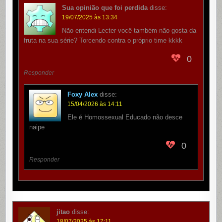
Sua opinião que foi perdida
disse:
19/07/2025 às 13:34
Não entendi Lecter você também não gosta da
fruta na sua série? Torcendo contra o próprio time kkkk
0
Responder
Foxy Alex
disse:
15/04/2026 às 14:11
Ele é Homossexual Educado não desce
naipe
0
Responder
jitao
disse:
18/07/2025 às 17:11