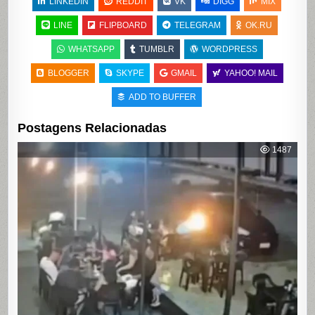
LINKEDIN
REDDIT
VK
DIGG
MIX
LINE
FLIPBOARD
TELEGRAM
OK.RU
WHATSAPP
TUMBLR
WORDPRESS
BLOGGER
SKYPE
GMAIL
YAHOO! MAIL
ADD TO BUFFER
Postagens Relacionadas
1487