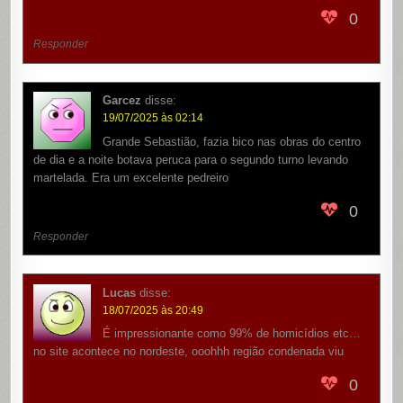
0
Responder
Garcez
disse:
19/07/2025 às 02:14
Grande Sebastião, fazia bico nas obras do centro
de dia e a noite botava peruca para o segundo turno levando
martelada. Era um excelente pedreiro
0
Responder
Lucas
disse:
18/07/2025 às 20:49
É impressionante como 99% de homicídios etc…
no site acontece no nordeste, ooohhh região condenada viu
0