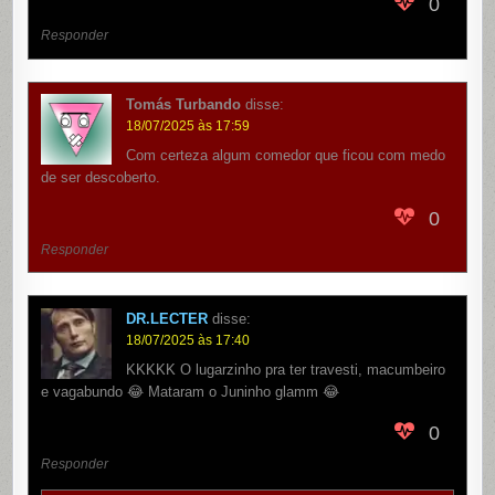
0
Responder
Tomás Turbando
disse:
18/07/2025 às 17:59
Com certeza algum comedor que ficou com medo
de ser descoberto.
0
Responder
DR.LECTER
disse:
18/07/2025 às 17:40
KKKKK O lugarzinho pra ter travesti, macumbeiro
e vagabundo 😂 Mataram o Juninho glamm 😂
0
Responder