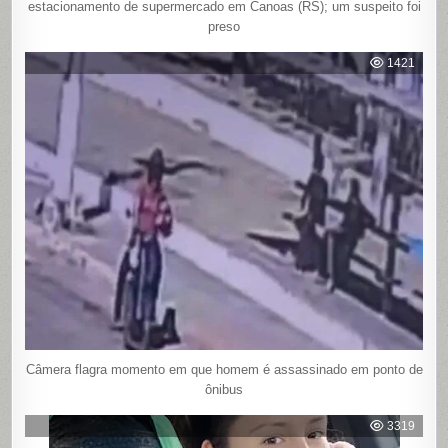
estacionamento de supermercado em Canoas (RS); um suspeito foi
preso
1421
Câmera flagra momento em que homem é assassinado em ponto de
ônibus
3319