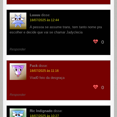
Luuuu
disse:
18/07/2025 às 12:44
A pessoa se assume trans, tem tanto nome pra
escolher e decide que vai se chamar Jadyclecia
0
Responder
Fuck
disse:
18/07/2025 às 11:16
Viad0 feio da desgraça
0
Responder
Ric Indignado
disse:
18/07/2025 às 10:27