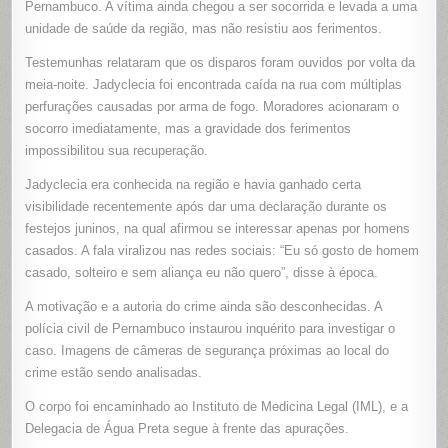
Pernambuco. A vítima ainda chegou a ser socorrida e levada a uma
DA
RUA
unidade de saúde da região, mas não resistiu aos ferimentos.
EM
ÁGUA
PRETA,
Testemunhas relataram que os disparos foram ouvidos por volta da
PERNAM
meia-noite. Jadyclecia foi encontrada caída na rua com múltiplas
perfurações causadas por arma de fogo. Moradores acionaram o
socorro imediatamente, mas a gravidade dos ferimentos
impossibilitou sua recuperação.
Jadyclecia era conhecida na região e havia ganhado certa
visibilidade recentemente após dar uma declaração durante os
festejos juninos, na qual afirmou se interessar apenas por homens
casados. A fala viralizou nas redes sociais: “Eu só gosto de homem
casado, solteiro e sem aliança eu não quero”, disse à época.
A motivação e a autoria do crime ainda são desconhecidas. A
polícia civil de Pernambuco instaurou inquérito para investigar o
caso. Imagens de câmeras de segurança próximas ao local do
crime estão sendo analisadas.
O corpo foi encaminhado ao Instituto de Medicina Legal (IML), e a
Delegacia de Água Preta segue à frente das apurações.