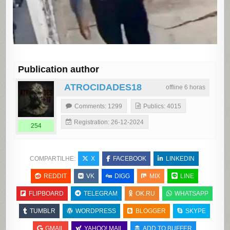
Publication author
ATROCIDADES18
offline 6 horas
Comments: 1299
Publics: 4015
Registration: 26-12-2024
254
COMPARTILHE:
X
FACEBOOK
LINKEDIN
REDDIT
VK
DIGG
MIX
LINE
FLIPBOARD
TELEGRAM
OK.RU
WHATSAPP
TUMBLR
WORDPRESS
BLOGGER
SKYPE
GMAIL
YAHOO! MAIL
ADD TO BUFFER