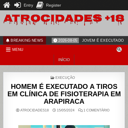
Entry
Register
Skip
to
content
ATROCIDADES+18
noticias
BREAKING NEWS
2026-08-05
JOVEM É EXECUTADO PO
MENU
INÍCIO
POSTED
EXECUÇÃO
IN
HOMEM É EXECUTADO A TIROS
EM CLÍNICA DE FISIOTERAPIA EM
ARAPIRACA
EM
ATROCIDADES18
15/05/2024
1 COMENTÁRIO
HOMEM
É
EXECUTAD
A
TIROS