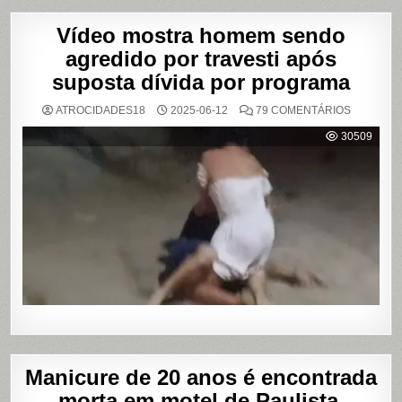
Vídeo mostra homem sendo
agredido por travesti após
suposta dívida por programa
EM
ATROCIDADES18
2025-06-12
79 COMENTÁRIOS
VÍDEO
MOSTRA
30509
HOMEM
SENDO
AGREDID
POR
TRAVESTI
APÓS
SUPOSTA
DÍVIDA
POR
PROGRA
Manicure de 20 anos é encontrada
morta em motel de Paulista,