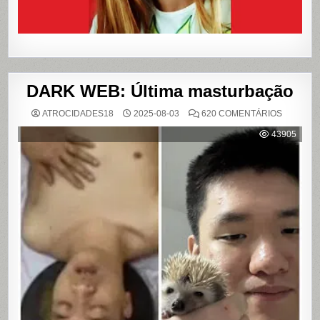
DARK WEB: Última masturbação
EM
ATROCIDADES18
2025-08-03
620 COMENTÁRIOS
DARK
WEB:
43905
ÚLTIMA
MASTUR