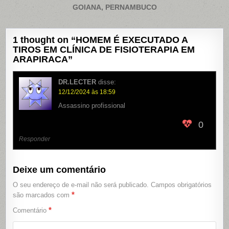
GOIANA, PERNAMBUCO
1 thought on “
HOMEM É EXECUTADO A
TIROS EM CLÍNICA DE FISIOTERAPIA EM
ARAPIRACA
”
DR.LECTER
disse:
12/12/2024 às 18:59
Assassino profissional
0
Responder
Deixe um comentário
O seu endereço de e-mail não será publicado.
Campos obrigatórios
*
são marcados com
*
Comentário