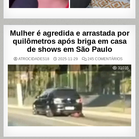
Mulher é agredida e arrastada por
quilômetros após briga em casa
de shows em São Paulo
EM
ATROCIDADES18
2025-11-29
245 COMENTÁRIOS
MULHER
É
31035
AGREDI
E
ARRAST
POR
QUILÔM
APÓS
BRIGA
EM
CASA
DE
SHOWS
EM
SÃO
PAULO