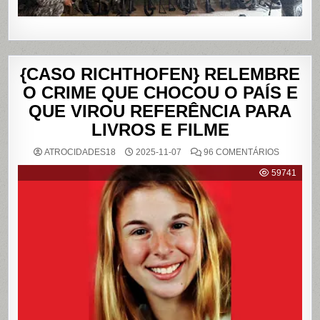
{CASO RICHTHOFEN} RELEMBRE
O CRIME QUE CHOCOU O PAÍS E
QUE VIROU REFERÊNCIA PARA
LIVROS E FILME
EM
ATROCIDADES18
2025-11-07
96 COMENTÁRIOS
{CASO
RICHTHO
59741
RELEMB
O
CRIME
QUE
CHOCOU
O
PAÍS
E
QUE
VIROU
REFERÊN
PARA
LIVROS
E
FILME