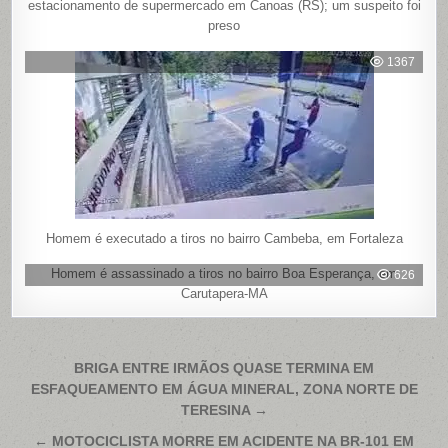
estacionamento de supermercado em Canoas (RS); um suspeito foi
preso
1367
Homem é executado a tiros no bairro Cambeba, em Fortaleza
Homem é assassinado a tiros no bairro Boa Esperança, em
626
Carutapera-MA
Navegação
BRIGA ENTRE IRMÃOS QUASE TERMINA EM
ESFAQUEAMENTO EM ÁGUA MINERAL, ZONA NORTE DE
de
TERESINA →
Post
← MOTOCICLISTA MORRE EM ACIDENTE NA BR-101 EM