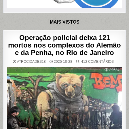
MAIS VISTOS
Operação policial deixa 121
mortos nos complexos do Alemão
e da Penha, no Rio de Janeiro
EM
ATROCIDADES18
2025-10-28
412 COMENTÁRIOS
OPERAÇ
POLICIAL
89634
DEIXA
121
MORTOS
NOS
COMPLE
DO
ALEMÃO
E
DA
PENHA,
NO
RIO
DE
JANEIRO