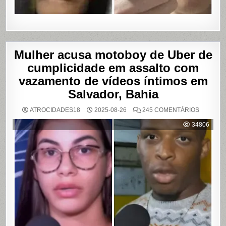
Mulher acusa motoboy de Uber de
cumplicidade em assalto com
vazamento de vídeos íntimos em
Salvador, Bahia
EM
ATROCIDADES18
2025-08-26
245 COMENTÁRIOS
MULHER
ACUSA
34806
MOTOBO
DE
UBER
DE
CUMPLIC
EM
ASSALTO
COM
VAZAME
DE
VÍDEOS
ÍNTIMOS
EM
SALVADO
BAHIA