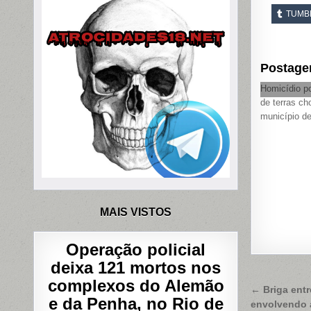
TUMB
Postage
Homicídio po
de terras ch
município d
MAIS VISTOS
Operação policial
deixa 121 mortos nos
complexos do Alemão
Naveg
← Briga ent
e da Penha, no Rio de
envolvendo 
de