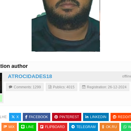
tion author
ATROCIDADES18
offli
Comments: 1299
Publics: 4015
Registration: 26-12-2024
LHE:
X
FACEBOOK
PINTEREST
LINKEDIN
REDDIT
MIX
LINE
FLIPBOARD
TELEGRAM
OK.RU
W