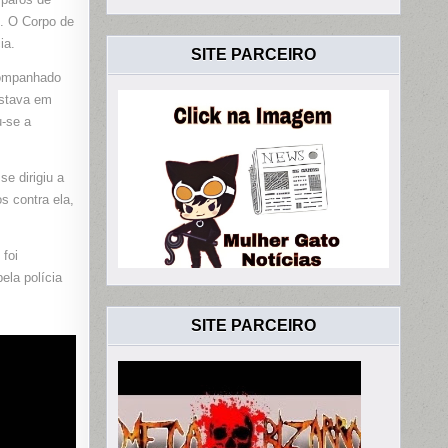
RO
o. O Corpo de
ia.
SITE PARCEIRO
companhado
estava em
u-se a
e dirigiu a
s contra ela,
foi
ela polícia
SITE PARCEIRO