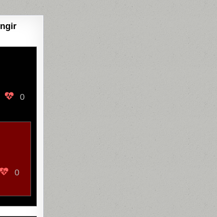
ngir
0
0