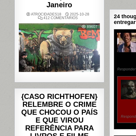
Janeiro
Post
ATROCIDADES18
2025-10-28
24 thoug
EM
412 COMENTÁRIOS
OPERAÇÃO
entregar
POLICIAL
89607
DEIXA
121
MORTOS
NOS
COMPLEXOS
DO
ALEMÃO
E
DA
PENHA,
NO
RIO
Responder
DE
JANEIRO
{CASO RICHTHOFEN}
RELEMBRE O CRIME
QUE CHOCOU O PAÍS
Respond
E QUE VIROU
REFERÊNCIA PARA
LIVROS E FILME