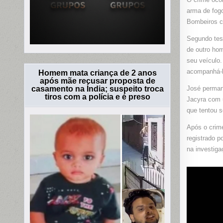
arma de fogo
Bombeiros co
Segundo tes
de outro ho
seu veículo.
acompanhá-l
Homem mata criança de 2 anos
após mãe recusar proposta de
casamento na Índia; suspeito troca
José permane
tiros com a polícia e é preso
Jacyra com 
que tentou s
Após o crim
registrado p
na investiga