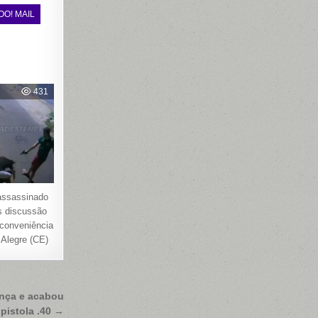
OO! MAIL
431
ssassinado
ós discussão
 conveniência
Alegre (CE)
ança e acabou
 pistola .40 →