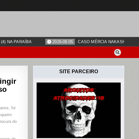
4) NA PARAÍBA
2026-08-05
CASO MÉRCIA NAKASHIMA: O
SITE PARCEIRO
ingir
so
anos, foi
EIRA
squeiro
rocura do
AR
E
sparos de