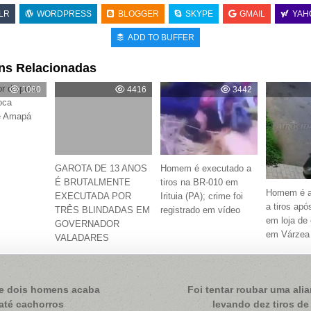
LR
WORDPRESS
BLOGGER
SKYPE
GMAIL
YAH
ADD TO BUFFER
ns Relacionadas
r disputa
1080
4416
3442
oca
e Amapá
GAROTA DE 13 ANOS
Homem é executado a
É BRUTALMENTE
tiros na BR-010 em
Homem é a
EXECUTADA POR
Irituia (PA); crime foi
a tiros ap
TRÊS BLINDADAS EM
registrado em vídeo
em loja de
GOVERNADOR
em Várzea 
VALADARES
ação
re dois homens acaba
Foi tentar roubar uma ali
até cachorros
levando dez tiros de