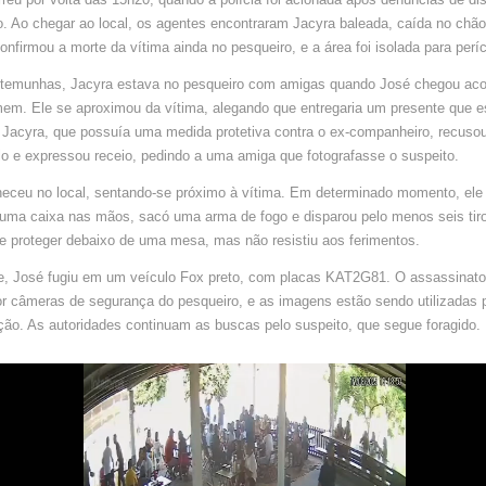
EM
PESQUEI
. Ao chegar ao local, os agentes encontraram Jacyra baleada, caída no chã
DE
SORRISO
nfirmou a morte da vítima ainda no pesqueiro, e a área foi isolada para períc
temunhas, Jacyra estava no pesqueiro com amigas quando José chegou a
mem. Ele se aproximou da vítima, alegando que entregaria um presente que 
 Jacyra, que possuía uma medida protetiva contra o ex-companheiro, recuso
o e expressou receio, pedindo a uma amiga que fotografasse o suspeito.
ceu no local, sentando-se próximo à vítima. Em determinado momento, ele s
uma caixa nas mãos, sacó uma arma de fogo e disparou pelo menos seis tiro
e proteger debaixo de uma mesa, mas não resistiu aos ferimentos.
e, José fugiu em um veículo Fox preto, com placas KAT2G81. O assassinato 
or câmeras de segurança do pesqueiro, e as imagens estão sendo utilizadas p
ção. As autoridades continuam as buscas pelo suspeito, que segue foragido.