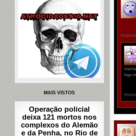
Respond
machad
fogo m
MAIS VISTOS
Respo
Operação policial
deixa 121 mortos nos
complexos do Alemão
e da Penha, no Rio de