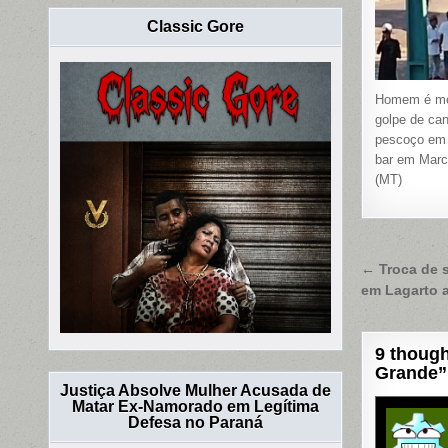
Classic Gore
Homem é mo
golpe de can
pescoço em 
bar em Marc
(MT)
Naveg
← Troca de 
em Lagarto 
de
Post
9 though
Grande
”
Justiça Absolve Mulher Acusada de
Matar Ex-Namorado em Legítima
Defesa no Paraná