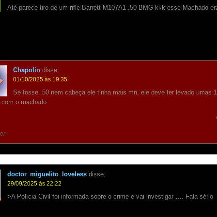
Até parece tiro de um rifle Barrett M107A1 .50 BMG kkk esse Machado er
Chapolin
disse:
01/10/2025 às 19:35
Se fosse .50 nem cabeça ele tinha mais mn, ele deve ter levado umas 
 com o machado
er
doctor_miguelito_loveless
disse:
29/09/2025 às 22:22
>A Polícia Civil foi informada sobre o crime e vai investigar …. Fala sério