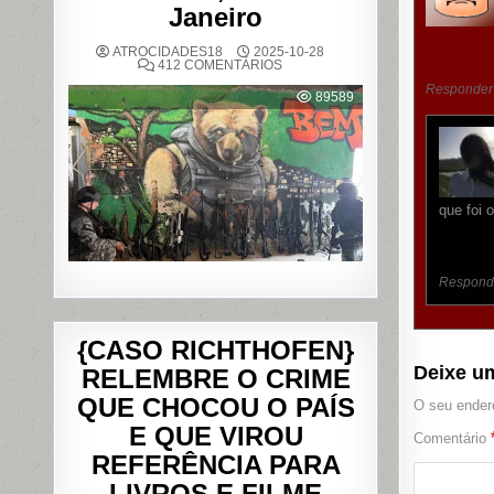
Janeiro
ATROCIDADES18
2025-10-28
EM
412 COMENTÁRIOS
OPERAÇÃO
Responder
POLICIAL
89589
DEIXA
121
MORTOS
NOS
COMPLEXOS
DO
ALEMÃO
E
que foi 
DA
PENHA,
NO
RIO
DE
JANEIRO
Respond
{CASO RICHTHOFEN}
Deixe u
RELEMBRE O CRIME
QUE CHOCOU O PAÍS
O seu endere
E QUE VIROU
Comentário
REFERÊNCIA PARA
LIVROS E FILME