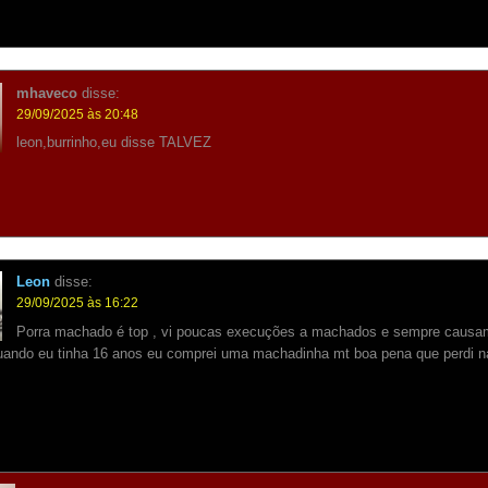
mhaveco
disse:
29/09/2025 às 20:48
leon,burrinho,eu disse TALVEZ
Leon
disse:
29/09/2025 às 16:22
Porra machado é top , vi poucas execuções a machados e sempre causa
quando eu tinha 16 anos eu comprei uma machadinha mt boa pena que perdi 