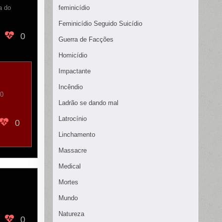
a do
feminicídio
Feminicídio Seguido Suicídio
0
Guerra de Facções
Homicídio
Impactante
Incêndio
10
Ladrão se dando mal
Latrocínio
0
Linchamento
Massacre
Medical
Mortes
Mundo
Natureza
0