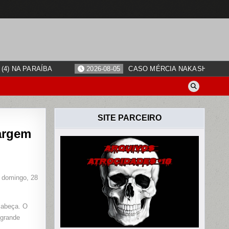
4) NA PARAÍBA
2026-08-05
CASO MÉRCIA NAKASHIMA: O
SITE PARCEIRO
argem
 domingo, 28
O
cabeça. O
 grande