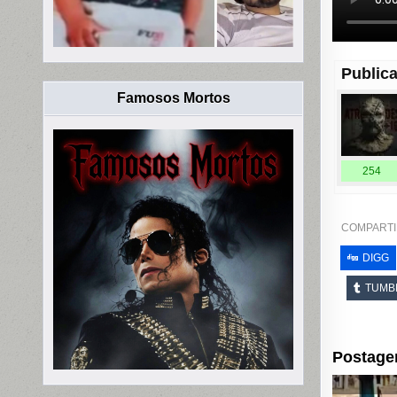
Publica
Famosos Mortos
254
COMPARTI
DIGG
TUMB
Postage