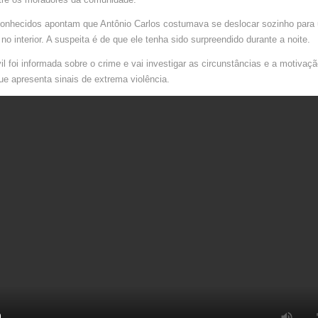
conhecidos apontam que Antônio Carlos costumava se deslocar sozinho para
no interior. A suspeita é de que ele tenha sido surpreendido durante a noite.
vil foi informada sobre o crime e vai investigar as circunstâncias e a motivaç
ue apresenta sinais de extrema violência.