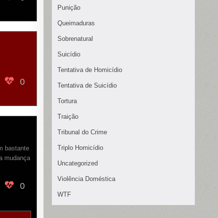
Punição
Queimaduras
Sobrenatural
Suicídio
Tentativa de Homicídio
0
Tentativa de Suicídio
Tortura
Traição
Tribunal do Crime
Triplo Homicídio
m bastante
na mudança
Uncategorized
Violência Doméstica
0
WTF