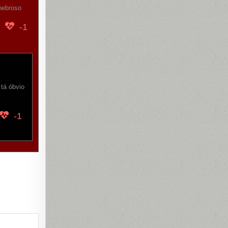
enebroso
-1
tá óbvio
-1