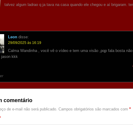
talvez algum ladrao q ja tava na casa quando ele chegou e aí brigaram. t
Leon
disse:
29/09/2025 às 16:19
Calma Wandinha , você vê o vídeo e tem uma visão ,pqp fala bosta não 
o jason kkk
er
m comentário
*
ço de e-mail não será publicado.
Campos obrigatórios são marcados com
*