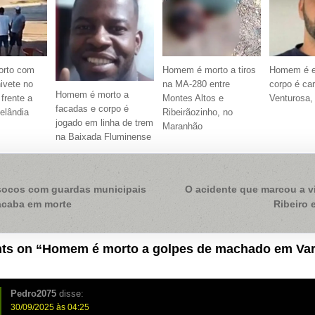
rto com
Homem é morto a tiros
Homem é e
ivete no
na MA-280 entre
corpo é ca
Homem é morto a
frente a
Montes Altos e
Venturosa
facadas e corpo é
elândia
Ribeirãozinho, no
jogado em linha de trem
Maranhão
na Baixada Fluminense
ação
socos com guardas municipais
O acidente que marcou a v
acaba em morte
Ribeiro
ts on “
Homem é morto a golpes de machado em Va
Pedro2075
disse:
30/09/2025 às 04:25