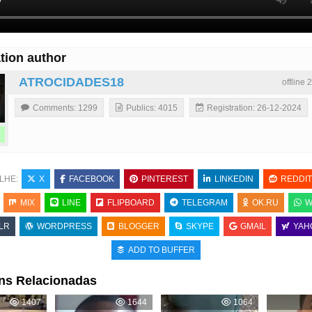
tion author
ATROCIDADES18
offline 
Comments: 1299
Publics: 4015
Registration: 26-12-2024
LHE:
X
FACEBOOK
PINTEREST
LINKEDIN
REDDIT
MIX
LINE
FLIPBOARD
TELEGRAM
OK.RU
W
LR
WORDPRESS
BLOGGER
SKYPE
GMAIL
YAH
ADD TO BUFFER
ns Relacionadas
1407
1644
1064