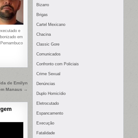
Bizarro
Brigas
Cartel Mexicano
xecutado e
Chacina
rbonizado em
, Pernambuco
Classic Gore
Comunicados
Confronto com Policiais
Crime Sexual
ida de Emilyn
Denúncias
 em Manaus →
Duplo Homicídio
Eletrocutado
rgem
Espancamento
Execução
Fatalidade