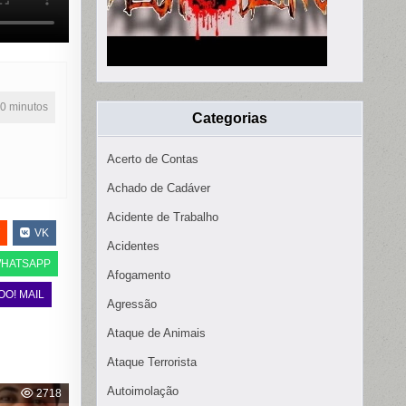
20 minutos
Categorias
Acerto de Contas
Achado de Cadáver
Acidente de Trabalho
VK
Acidentes
HATSAPP
Afogamento
OO! MAIL
Agressão
Ataque de Animais
Ataque Terrorista
Autoimolação
2718