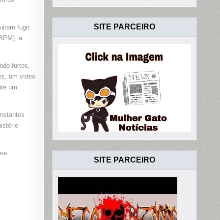
SITE PARCEIRO
iram fugir
(BPM), a
ndo furtos,
es, um vídeo
nte um
onstantes
istério
ime.
SITE PARCEIRO