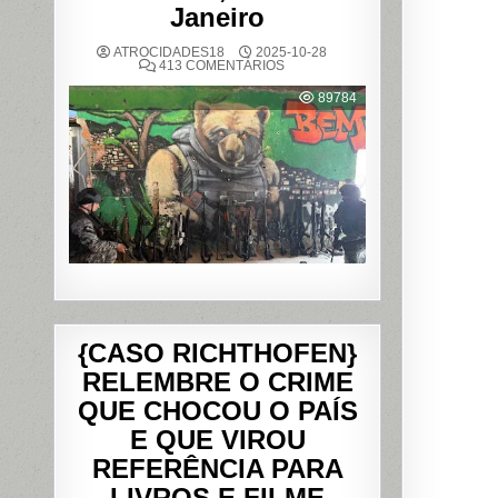
Janeiro
ATROCIDADES18
2025-10-28
EM
413 COMENTÁRIOS
OPERAÇÃO
POLICIAL
89784
DEIXA
121
MORTOS
NOS
COMPLEXOS
DO
ALEMÃO
E
DA
PENHA,
NO
RIO
DE
JANEIRO
{CASO RICHTHOFEN}
RELEMBRE O CRIME
QUE CHOCOU O PAÍS
E QUE VIROU
REFERÊNCIA PARA
LIVROS E FILME