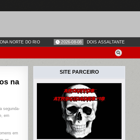
ONA NORTE DO RIO
2026-08-08
DOIS ASSALTANTES SÃO 
SITE PARCEIRO
ros na
ENTE
ta segunda-
de, em
DO
 homens em
am os