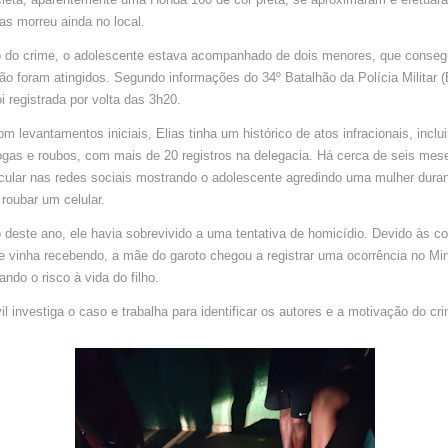
EM
MARABÁ
ias morreu ainda no local.
do crime, o adolescente estava acompanhado de dois menores, que consegu
ão foram atingidos. Segundo informações do 34º Batalhão da Polícia Militar 
oi registrada por volta das 3h20.
m levantamentos iniciais, Elias tinha um histórico de atos infracionais, inclui
ogas e roubos, com mais de 20 registros na delegacia. Há cerca de seis mes
rcular nas redes sociais mostrando o adolescente agredindo uma mulher dura
 roubar um celular.
 deste ano, ele havia sobrevivido a uma tentativa de homicídio. Devido às c
vinha recebendo, a mãe do garoto chegou a registrar uma ocorrência no Min
ando o risco à vida do filho.
vil investiga o caso e trabalha para identificar os autores e a motivação do cr