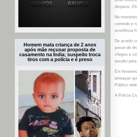
disparos. El
No momento 
correndo e n
ocorrência f
De acordo co
Homem mata criança de 2 anos
posse de dr
após mãe recusar proposta de
casamento na Índia; suspeito troca
chegou a ci
tiros com a polícia e é preso
assalto para
Em fevereiro
ameaças que 
Público relat
A Polícia Ci