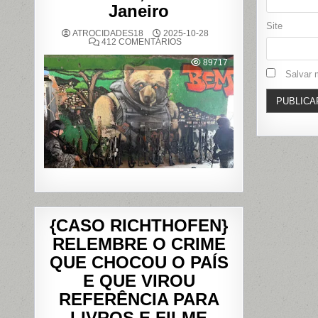
Janeiro
Site
ATROCIDADES18
2025-10-28
EM
412 COMENTÁRIOS
OPERAÇÃO
POLICIAL
89717
DEIXA
Salvar 
121
MORTOS
NOS
COMPLEXOS
DO
ALEMÃO
E
DA
PENHA,
NO
RIO
DE
JANEIRO
{CASO RICHTHOFEN}
RELEMBRE O CRIME
QUE CHOCOU O PAÍS
E QUE VIROU
REFERÊNCIA PARA
LIVROS E FILME