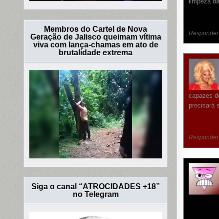
limpeza da
Membros do Cartel de Nova
Responder
Geração de Jalisco queimam vítima
viva com lança-chamas em ato de
brutalidade extrema
capazes de
precisará 
Responder
Siga o canal “ATROCIDADES +18”
no Telegram