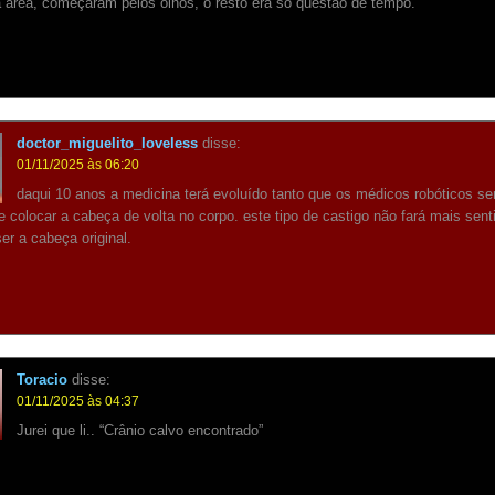
 área, começaram pelos olhos, o resto era só questão de tempo.
doctor_miguelito_loveless
disse:
01/11/2025 às 06:20
daqui 10 anos a medicina terá evoluído tanto que os médicos robóticos se
 colocar a cabeça de volta no corpo. este tipo de castigo não fará mais sent
ser a cabeça original.
Toracio
disse:
01/11/2025 às 04:37
Jurei que li.. “Crânio calvo encontrado”