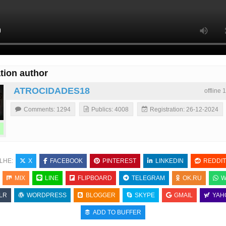
tion author
ATROCIDADES18
offline 
Comments: 1294
Publics: 4008
Registration: 26-12-2024
LHE:
X
FACEBOOK
PINTEREST
LINKEDIN
REDDIT
MIX
LINE
FLIPBOARD
TELEGRAM
OK.RU
W
LR
WORDPRESS
BLOGGER
SKYPE
GMAIL
YAH
ADD TO BUFFER