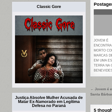
Postage
Classic Gore
JOVEM É
ENCONTRA
MORTO CO
MARCAS DE
EM UMA E
TERRA NA 
BENEVIDE
Naveg
← Jovem é ex
Santa Bárba
de
Justiça Absolve Mulher Acusada de
Matar Ex-Namorado em Legítima
Post
Defesa no Paraná
5 though