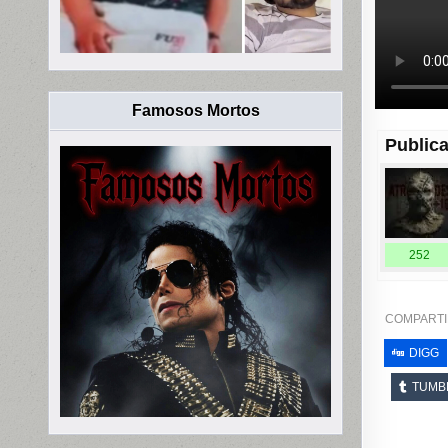
Famosos Mortos
Publica
252
COMPARTI
DIGG
TUMB