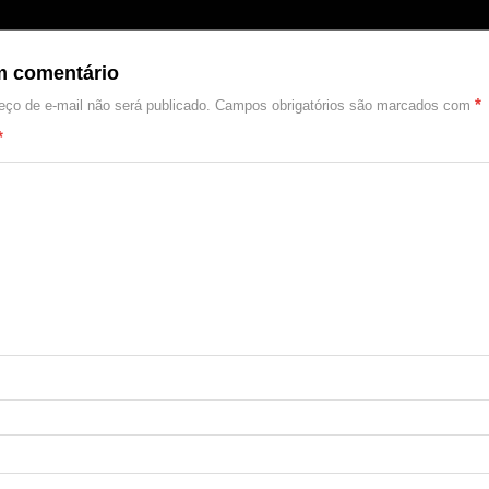
m comentário
*
ço de e-mail não será publicado.
Campos obrigatórios são marcados com
*