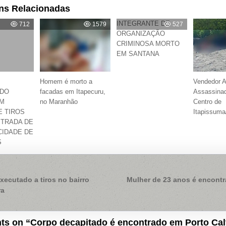
ns Relacionadas
INTEGRANTE DE
712
1579
527
ORGANIZAÇÃO
CRIMINOSA MORTO
EM SANTANA
Homem é morto a
Vendedor 
DO
facadas em Itapecuru,
Assassinad
M
no Maranhão
Centro de
 TIROS
Itapissum
STRADA DE
CIDADE DE
S
ação
ecutado a tiros no bairro
Mulher de 23 anos é encont
ra
ts on “
Corpo decapitado é encontrado em Porto Ca