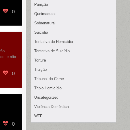
Punição
0
Queimaduras
Sobrenatural
Suicídio
Tentativa de Homicídio
rão
Tentativa de Suicídio
ido. e não
Tortura
Traição
0
Tribunal do Crime
Triplo Homicídio
Uncategorized
Violência Doméstica
WTF
0