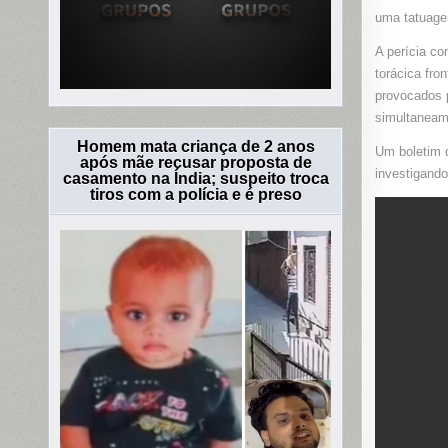
uma tatuage
A perícia co
torácica fro
provocados 
simultaneam
Homem mata criança de 2 anos
Um boletim d
após mãe recusar proposta de
investigando
casamento na Índia; suspeito troca
tiros com a polícia e é preso