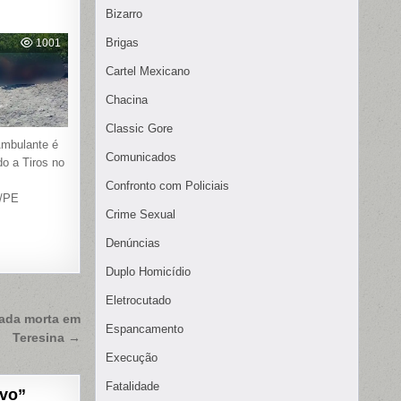
Bizarro
Brigas
1001
Cartel Mexicano
Chacina
Classic Gore
Ambulante é
Comunicados
o a Tiros no
Confronto com Policiais
a/PE
Crime Sexual
Denúncias
Duplo Homicídio
Eletrocutado
rada morta em
Espancamento
Teresina →
Execução
Fatalidade
lvo
”