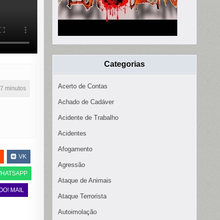
Categorias
Acerto de Contas
17 minutos
Achado de Cadáver
Acidente de Trabalho
Acidentes
Afogamento
VK
Agressão
HATSAPP
Ataque de Animais
OO! MAIL
Ataque Terrorista
Autoimolação