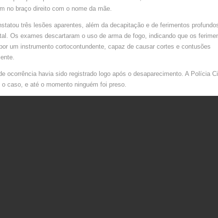
m no braço direito com o nome da mãe.
nstatou três lesões aparentes, além da decapitação e de ferimentos profundo
ntal. Os exames descartaram o uso de arma de fogo, indicando que os ferime
por um instrumento cortocontundente, capaz de causar cortes e contusões
ente.
e ocorrência havia sido registrado logo após o desaparecimento. A Polícia Ci
 o caso, e até o momento ninguém foi preso.