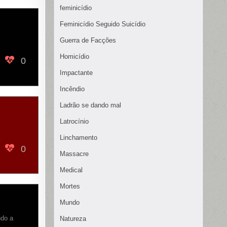
feminicídio
Feminicídio Seguido Suicídio
Guerra de Facções
Homicídio
0
Impactante
Incêndio
Ladrão se dando mal
Latrocínio
Linchamento
0
Massacre
Medical
Mortes
Mundo
ndo a
Natureza