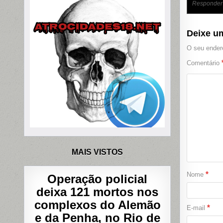
Responder
Deixe u
O seu endere
Comentário
MAIS VISTOS
*
Nome
Operação policial
deixa 121 mortos nos
complexos do Alemão
*
E-mail
e da Penha, no Rio de