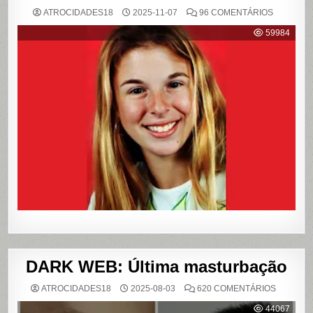
EM
ATROCIDADES18
2025-11-07
96 COMENTÁRIOS
{CASO
RICHTHO
59984
RELEMB
O
CRIME
QUE
CHOCOU
O
PAÍS
E
QUE
VIROU
REFERÊN
PARA
LIVROS
E
FILME
DARK WEB: Última masturbação
EM
ATROCIDADES18
2025-08-03
620 COMENTÁRIOS
DARK
WEB:
44067