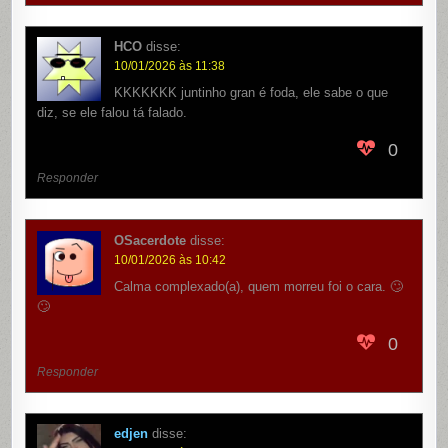
HCO
disse:
10/01/2026 às 11:38
KKKKKKK juntinho gran é foda, ele sabe o que
diz, se ele falou tá falado.
0
Responder
OSacerdote
disse:
10/01/2026 às 10:42
Calma complexado(a), quem morreu foi o cara. 🙄
🙄
0
Responder
edjen
disse: