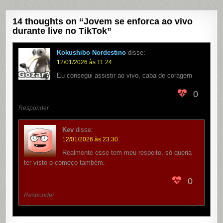
14 thoughts on “
Jovem se enforca ao vivo
durante live no TikTok
”
Kokushibo Nordestino
disse:
12/01/2026 às 11:24
Eu consegui assistir ao vivo, caba de coragem
0
Responder
Kev
disse:
12/01/2026 às 23:30
Realmente esse tem meu respeito, só queria
ter visto o começo também.
0
Responder