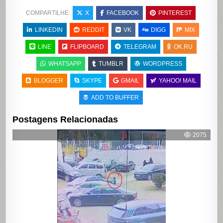
COMPARTILHE:
X
FACEBOOK
PINTEREST
LINKEDIN
REDDIT
VK
DIGG
MIX
LINE
FLIPBOARD
TELEGRAM
OK.RU
WHATSAPP
TUMBLR
WORDPRESS
BLOGGER
SKYPE
GMAIL
YAHOO! MAIL
ADD TO BUFFER
Postagens Relacionadas
2075