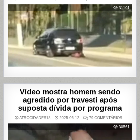
MULHER
É
31101
AGREDI
E
ARRAST
POR
QUILÔM
APÓS
BRIGA
EM
CASA
DE
SHOWS
EM
SÃO
PAULO
Vídeo mostra homem sendo
agredido por travesti após
suposta dívida por programa
EM
ATROCIDADES18
2025-06-12
79 COMENTÁRIOS
VÍDEO
MOSTRA
30561
HOMEM
SENDO
AGREDID
POR