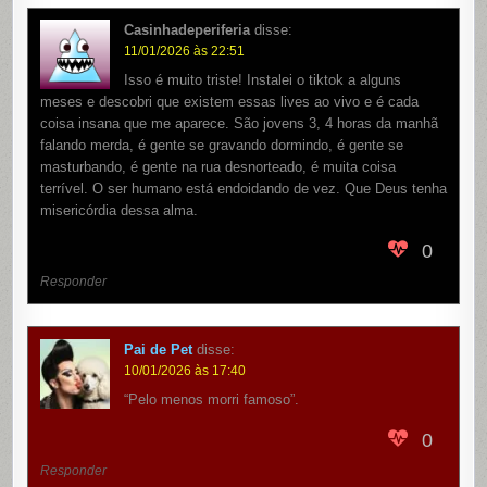
Casinhadeperiferia
disse:
11/01/2026 às 22:51
Isso é muito triste! Instalei o tiktok a alguns
meses e descobri que existem essas lives ao vivo e é cada
coisa insana que me aparece. São jovens 3, 4 horas da manhã
falando merda, é gente se gravando dormindo, é gente se
masturbando, é gente na rua desnorteado, é muita coisa
terrível. O ser humano está endoidando de vez. Que Deus tenha
misericórdia dessa alma.
0
Responder
Pai de Pet
disse:
10/01/2026 às 17:40
“Pelo menos morri famoso”.
0
Responder