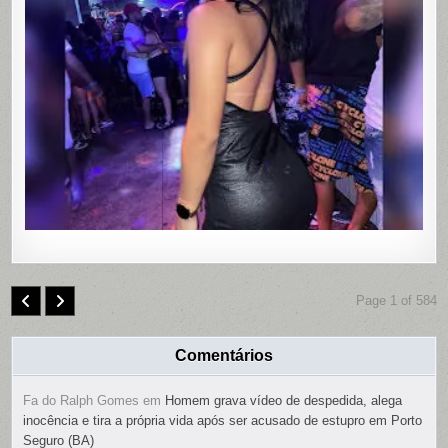
EM
MOTEL
DE
PAULISTA
PERNAMB
COM
CONTRO
REMOTO
NAS
PARTES
ÍNTIMAS;
SUSPEIT
É
PRESO
Page 1 of 584
Comentários
Fa do Ralph Gomes
em
Homem grava vídeo de despedida, alega
inocência e tira a própria vida após ser acusado de estupro em Porto
Seguro (BA)