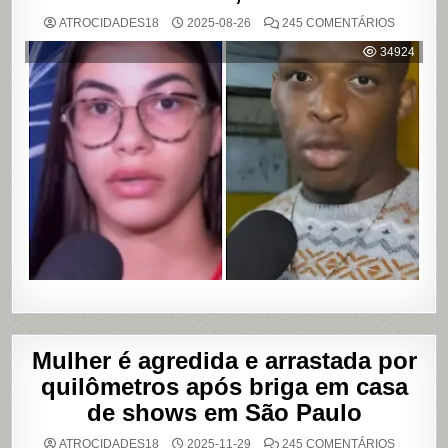
EM
ATROCIDADES18
2025-08-26
245 COMENTÁRIOS
MULHER
ACUSA
34924
MOTOBO
DE
UBER
DE
CUMPLIC
EM
ASSALTO
COM
VAZAME
DE
VÍDEOS
ÍNTIMOS
EM
SALVADO
BAHIA
Mulher é agredida e arrastada por
quilômetros após briga em casa
de shows em São Paulo
EM
ATROCIDADES18
2025-11-29
245 COMENTÁRIOS