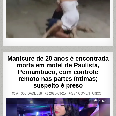
TRAVESTI
APÓS
SUPOSTA
DÍVIDA
POR
PROGRA
Manicure de 20 anos é encontrada
morta em motel de Paulista,
Pernambuco, com controle
remoto nas partes íntimas;
suspeito é preso
EM
ATROCIDADES18
2025-09-25
74 COMENTÁRIOS
MANICUR
DE
27502
20
ANOS
É
ENCONT
MORTA