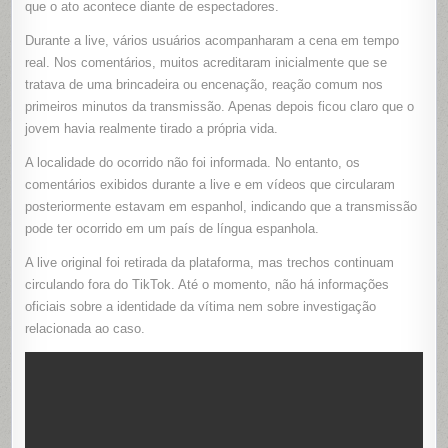
que o ato acontece diante de espectadores.
NO
TIKTOK
Durante a live, vários usuários acompanharam a cena em tempo
real. Nos comentários, muitos acreditaram inicialmente que se
tratava de uma brincadeira ou encenação, reação comum nos
primeiros minutos da transmissão. Apenas depois ficou claro que o
jovem havia realmente tirado a própria vida.
A localidade do ocorrido não foi informada. No entanto, os
comentários exibidos durante a live e em vídeos que circularam
posteriormente estavam em espanhol, indicando que a transmissão
pode ter ocorrido em um país de língua espanhola.
A live original foi retirada da plataforma, mas trechos continuam
circulando fora do TikTok. Até o momento, não há informações
oficiais sobre a identidade da vítima nem sobre investigação
relacionada ao caso.