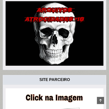
SITE PARCEIRO
SCR
TO
TOP