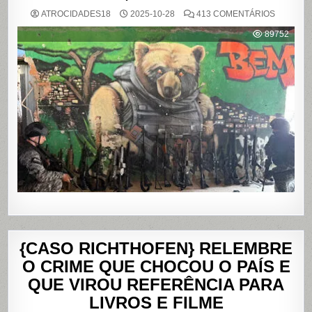
EM
ATROCIDADES18
2025-10-28
413 COMENTÁRIOS
OPERAÇ
POLICIAL
89752
DEIXA
121
MORTOS
NOS
COMPLE
DO
ALEMÃO
E
DA
PENHA,
NO
RIO
DE
JANEIRO
{CASO RICHTHOFEN} RELEMBRE
O CRIME QUE CHOCOU O PAÍS E
QUE VIROU REFERÊNCIA PARA
LIVROS E FILME