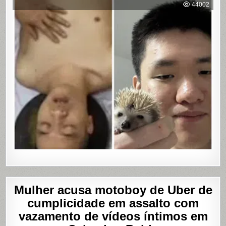
WEB:
44002
ÚLTIMA
MASTUR
Mulher acusa motoboy de Uber de
cumplicidade em assalto com
vazamento de vídeos íntimos em