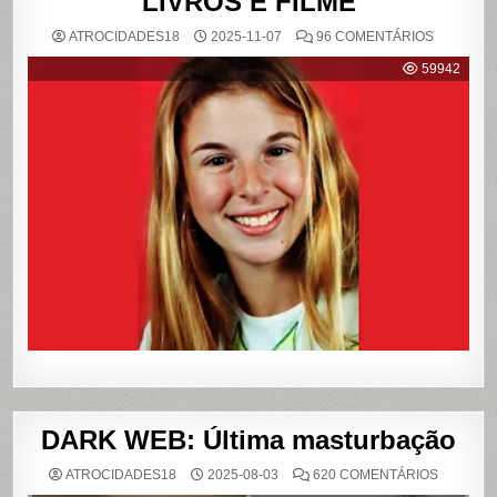
LIVROS E FILME
EM
ATROCIDADES18
2025-11-07
96 COMENTÁRIOS
{CASO
RICHTHO
59942
RELEMB
O
CRIME
QUE
CHOCOU
O
PAÍS
E
QUE
VIROU
REFERÊN
PARA
LIVROS
E
FILME
DARK WEB: Última masturbação
EM
ATROCIDADES18
2025-08-03
620 COMENTÁRIOS
DARK