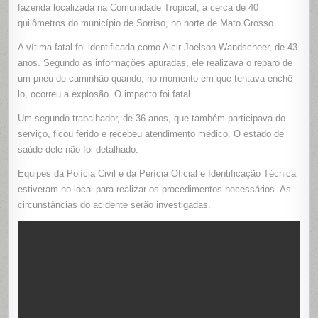
FERIDO
fazenda localizada na Comunidade Tropical, a cerca de 40
APÓS
quilômetros do município de Sorriso, no norte de Mato Grosso.
EXPLOSÃ
DE
PNEU
A vítima fatal foi identificada como Alcir Joelson Wandscheer, de 43
DE
CARRETA
anos. Segundo as informações apuradas, ele realizava o reparo de
EM
FAZENDA
um pneu de caminhão quando, no momento em que tentava enchê-
lo, ocorreu a explosão. O impacto foi fatal.
Um segundo trabalhador, de 36 anos, que também participava do
serviço, ficou ferido e recebeu atendimento médico. O estado de
saúde dele não foi detalhado.
Equipes da Polícia Civil e da Perícia Oficial e Identificação Técnica
estiveram no local para realizar os procedimentos necessários. As
circunstâncias do acidente serão investigadas.