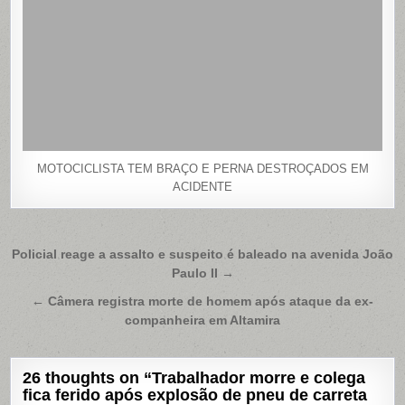
MOTOCICLISTA TEM BRAÇO E PERNA DESTROÇADOS EM
ACIDENTE
Navegação
Policial reage a assalto e suspeito é baleado na avenida João
Paulo II →
de
Post
← Câmera registra morte de homem após ataque da ex-
companheira em Altamira
26 thoughts on “
Trabalhador morre e colega
fica ferido após explosão de pneu de carreta