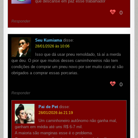
que descanse em paz esse trabalhador
0
Responder
Seu Kumiama
disse:
28/01/2026 às 10:06
Isso que dá usar pneu remoldado, tá aí a merda
que deu. O pior que muitos desses camimhoneiros não tem
condições de comprar um pneu novo por ser muito caro aí são
obrigados a comprar essas porcarias.
0
Responder
Pai de Pet
disse:
28/01/2026 às 21:19
Um caminhoneiro autônomo não ganha mal,
ganham em média até uns R$ 6-7 mil.
A maioria são manginas esse é o problema.