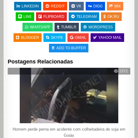
LINKEDIN
REDDIT
VK
DIGG
MIX
LINE
FLIPBOARD
TELEGRAM
OK.RU
WHATSAPP
TUMBLR
WORDPRESS
BLOGGER
SKYPE
GMAIL
YAHOO! MAIL
ADD TO BUFFER
Postagens Relacionadas
2372
Homem perde perna em acidente com colheitadeira de soja em
Goiás