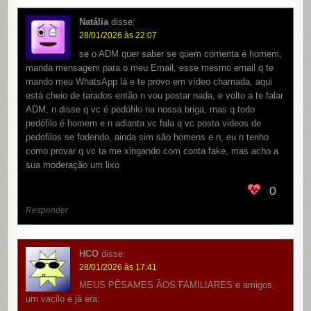
Natália
disse:
28/01/2026 às 22:07
se o ADM quer saber se quem comenta é homem,
manda mensagem para o meu Email, esse mesmo email q te
mando meu WhatsApp lá e te provo em vídeo chamada, aqui
está cheio de tarados então n vou postar nada, e volto a te falar
ADM, n disse q vc é pedófilo na nossa briga, mas q todo
pedófilo é homem e n adianta vc fala q vc posta videos de
pedofilos se fodendo, ainda sim são homens e n, eu n tenho
como provar q vc ta me xingando com conta fake, mas acho a
sua moderação um lixo
0
Responder
HCO
disse:
28/01/2026 às 17:41
MEUS PÊSAMES ÃOS FAMILIARES e amigos,
um vacilo e já era.