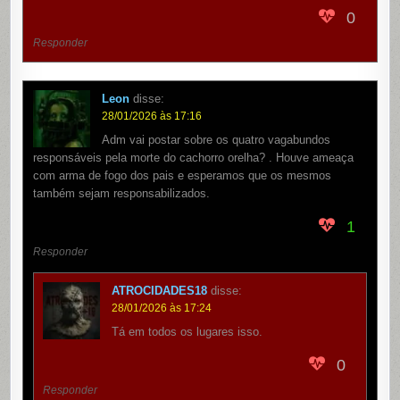
0
Responder
Leon
disse:
28/01/2026 às 17:16
Adm vai postar sobre os quatro vagabundos
responsáveis pela morte do cachorro orelha? . Houve ameaça
com arma de fogo dos pais e esperamos que os mesmos
também sejam responsabilizados.
1
Responder
ATROCIDADES18
disse:
28/01/2026 às 17:24
Tá em todos os lugares isso.
0
Responder