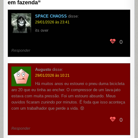
em fazenda
”
SPACE CHAOSS
disse:
29/01/2026 às 23:41
its over
0
Responder
Augusto
disse:
29/01/2026 às 10:21
Há muitos anos eu estourei o pneu duma bicicleta
aro 20 que eu tinha ao encher. O compressor de um lava-jato
estava com muita pressão. Foi um estouro absurdo. Meus
ouvidos ficaram zunindo por minutos. É foda que isso aconteça
com um trabalhador que perde a vida. 😟
0
Responder