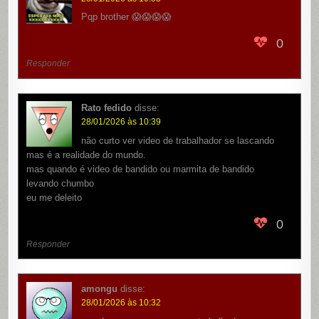
Pqp brother 😱😱😱😱
0
Responder
Rato fedido
disse:
28/01/2026 às 10:39
não curto ver video de trabalhador se lascando
mas é a realidade do mundo.
mas quando é video de bandido ou marmita de bandido
levando chumbo
eu me deleito
0
Responder
amongu
disse:
28/01/2026 às 10:32