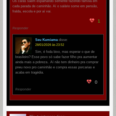
Os caras saem espalhando semente fazendo família em
cada parada de caminhão. Aí o salário some em pensão,
fralda, escola e por aí vai.
1
Responder
Seu Kumiama
disse:
28/01/2026 às 23:52
Sim, é foda bixo, mas esperar o que de
brasileiro? Esse povo só sabe fazer filho pra aumentar
ainda mais a pobreza.. Aí não tem dinheiro pra comprar
pneu novo pro caminhão e compra essas porcarias e
acaba em tragédia.
0
Responder