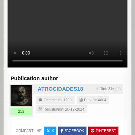
Publication author
ATROCIDADES18
offline 3 horas
Comments: 1293
Publics: 4004
Registration: 26-12-2024
252
COMPARTILHE:
X
FACEBOOK
PINTEREST