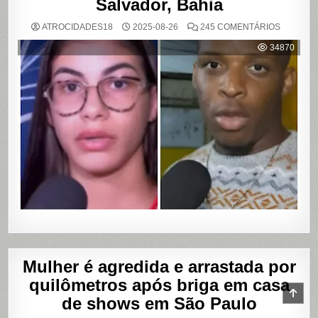
Salvador, Bahia
EM
ATROCIDADES18
2025-08-26
245 COMENTÁRIOS
MULHER
ACUSA
34870
MOTOBO
DE
UBER
DE
CUMPLIC
EM
ASSALTO
COM
VAZAME
DE
VÍDEOS
ÍNTIMOS
EM
SALVADO
BAHIA
Mulher é agredida e arrastada por
quilômetros após briga em casa
SCR
de shows em São Paulo
TO
TOP