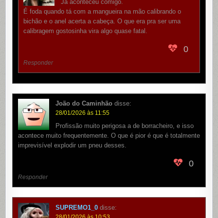
Já aconteceu comigo.
É foda quando tá com a mangueira na mão calibrando o
bichão e o anel acerta a cabeça. O que era pra ser uma
calibragem gostosinha vira algo quase fatal.
0
Responder
João do Caminhão
disse:
28/01/2026 às 11:55
Profissão muito perigosa a de borracheiro, e isso
acontece muito frequentemente. O que é pior é que é totalmente
imprevisível explodir um pneu desses.
0
Responder
SUPREMO1_0
disse:
28/01/2026 às 10:53