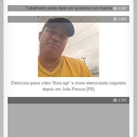
Trabalhador perde dedo em acidente com makita
1367
1085
Eletricista grava vídeo “Bora agir” e morre eletrocutado segundos
depois em João Pessoa (PB)
1747