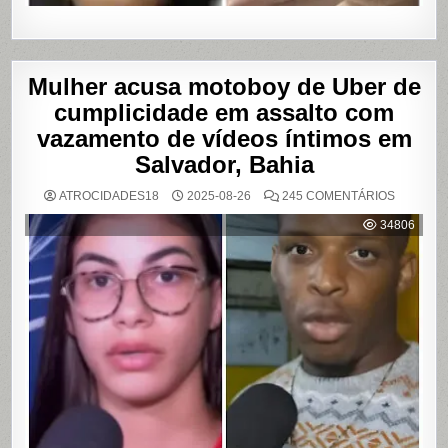
Mulher acusa motoboy de Uber de
cumplicidade em assalto com
vazamento de vídeos íntimos em
Salvador, Bahia
EM
ATROCIDADES18
2025-08-26
245 COMENTÁRIOS
MULHER
ACUSA
34806
MOTOBO
DE
UBER
DE
CUMPLIC
EM
ASSALTO
COM
VAZAME
DE
VÍDEOS
ÍNTIMOS
EM
SALVADO
BAHIA