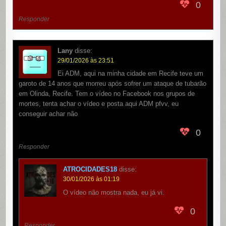
0
Responder
Lany
disse:
29/01/2026 às 23:51
Ei ADM, aqui na minha cidade em Recife teve um
garoto de 14 anos que morreu após sofrer um ataque de tubarão
em Olinda, Recife. Tem o vídeo no Facebook nos grupos de
mortes, tenta achar o vídeo e posta aqui ADM pfvv, eu
conseguir achar não
0
Responder
ATROCIDADES18
disse:
30/01/2026 às 01:19
O vídeo não mostra nada, eu já vi.
0
Responder