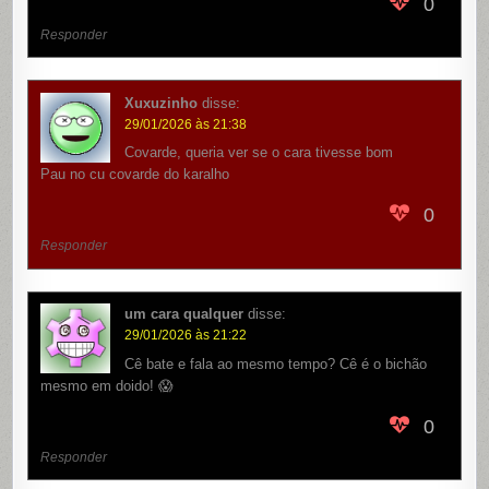
0
Responder
Xuxuzinho
disse:
29/01/2026 às 21:38
Covarde, queria ver se o cara tivesse bom
Pau no cu covarde do karalho
0
Responder
um cara qualquer
disse:
29/01/2026 às 21:22
Cê bate e fala ao mesmo tempo? Cê é o bichão
mesmo em doido! 😱
0
Responder