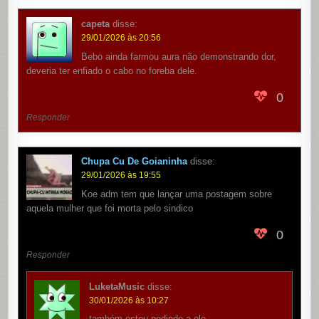
capeta
disse:
29/01/2026 às 20:56
Bebo ainda farmou aura não demonstrando dor,
deveria ter enfiado o cabo no foreba dele.
0
Responder
Chupa Cu De Goianinha
disse:
29/01/2026 às 19:55
Koe adm tem que lançar uma postagem sobre
aquela mulher que foi morta pelo sindico
0
Responder
LuketaMusic
disse:
30/01/2026 às 10:27
também estou pedindo a ele