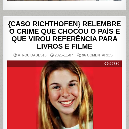
{CASO RICHTHOFEN} RELEMBRE
O CRIME QUE CHOCOU O PAÍS E
QUE VIROU REFERÊNCIA PARA
LIVROS E FILME
EM
ATROCIDADES18
2025-11-07
96 COMENTÁRIOS
{CASO
RICHTHO
59736
RELEMB
O
CRIME
QUE
CHOCOU
O
PAÍS
E
QUE
VIROU
REFERÊN
PARA
LIVROS
E
FILME