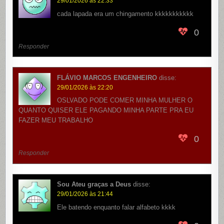
29/01/2026 às 22:33
cada lapada era um chingamento kkkkkkkkkkk
0
Responder
FLÁVIO MARCOS ENGENHEIRO
disse:
29/01/2026 às 22:20
OSLVADO PODE COMER MINHA MULHER O
QUANTO QUISER ELE PAGANDO MINHA PARTE PRA EU
FAZER MEU TRABALHO
0
Responder
Sou Ateu graças a Deus
disse:
29/01/2026 às 21:44
Ele batendo enquanto falar alfabeto kkkk