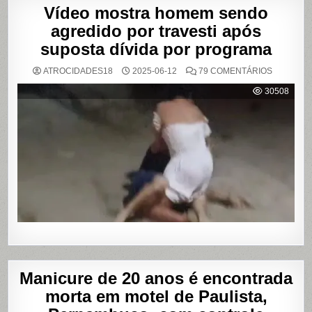
Vídeo mostra homem sendo
agredido por travesti após
suposta dívida por programa
EM
ATROCIDADES18
2025-06-12
79 COMENTÁRIOS
VÍDEO
MOSTRA
30508
HOMEM
SENDO
AGREDID
POR
TRAVESTI
APÓS
SUPOSTA
DÍVIDA
POR
PROGRA
Manicure de 20 anos é encontrada
morta em motel de Paulista,