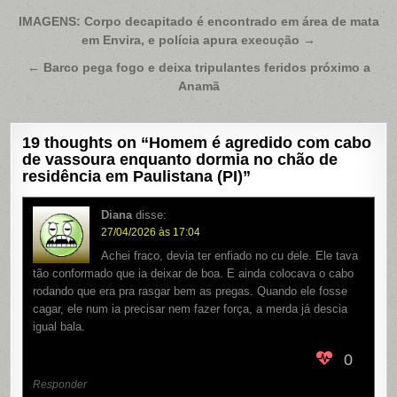
Navegação
IMAGENS: Corpo decapitado é encontrado em área de mata
em Envira, e polícia apura execução →
de
Post
← Barco pega fogo e deixa tripulantes feridos próximo a
Anamã
19 thoughts on “
Homem é agredido com cabo
de vassoura enquanto dormia no chão de
residência em Paulistana (PI)
”
Diana
disse:
27/04/2026 às 17:04
Achei fraco, devia ter enfiado no cu dele. Ele tava
tão conformado que ia deixar de boa. E ainda colocava o cabo
rodando que era pra rasgar bem as pregas. Quando ele fosse
cagar, ele num ia precisar nem fazer força, a merda já descia
igual bala.
0
Responder