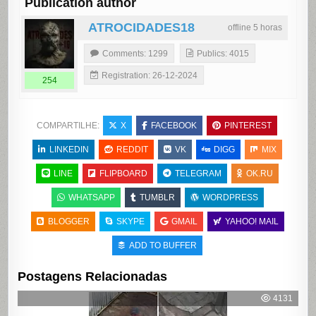
Publication author
ATROCIDADES18
offline 5 horas
Comments: 1299
Publics: 4015
Registration: 26-12-2024
254
COMPARTILHE:
X
FACEBOOK
PINTEREST
LINKEDIN
REDDIT
VK
DIGG
MIX
LINE
FLIPBOARD
TELEGRAM
OK.RU
WHATSAPP
TUMBLR
WORDPRESS
BLOGGER
SKYPE
GMAIL
YAHOO! MAIL
ADD TO BUFFER
Postagens Relacionadas
4131