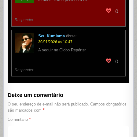
0
Responder
Seu Kumiama
disse:
30/01/2026 às 10:47
A seguir no Globo Repórter
0
Responder
Deixe um comentário
O seu endereço de e-mail não será publicado.
Campos obrigatórios
*
são marcados com
*
Comentário