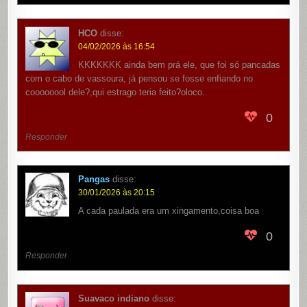
HCO
disse:
04/02/2026 às 16:54
KKKKKKK ainda bem prá ele, que foi só pancadas
com o cabo de vassoura, já pensou se fosse enfiando no
coooooool dele?,qui estrago teria feito?oloco.
0
Responder
Pangas
disse:
30/01/2026 às 20:15
A cada paulada era um xingamento,coisa boa
0
Responder
Suavaco indiano
disse: