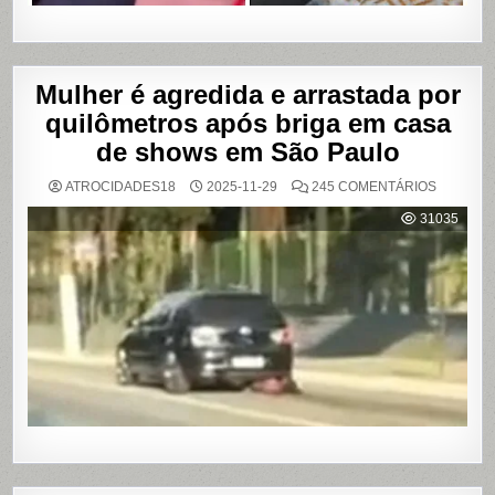
Mulher é agredida e arrastada por
quilômetros após briga em casa
de shows em São Paulo
EM
ATROCIDADES18
2025-11-29
245 COMENTÁRIOS
MULHER
É
31035
AGREDI
E
ARRAST
POR
QUILÔM
APÓS
BRIGA
EM
CASA
DE
SHOWS
EM
SÃO
PAULO