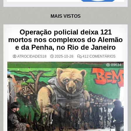
MAIS VISTOS
Operação policial deixa 121
mortos nos complexos do Alemão
e da Penha, no Rio de Janeiro
EM
ATROCIDADES18
2025-10-28
412 COMENTÁRIOS
OPERAÇ
POLICIAL
89634
DEIXA
121
MORTOS
NOS
COMPLE
DO
ALEMÃO
E
DA
PENHA,
NO
RIO
DE
JANEIRO