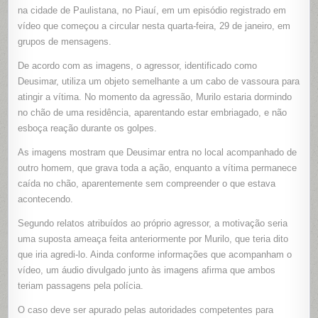
COM
na cidade de Paulistana, no Piauí, em um episódio registrado em
CABO
DE
vídeo que começou a circular nesta quarta-feira, 29 de janeiro, em
VASSOUR
grupos de mensagens.
ENQUAN
DORMIA
NO
De acordo com as imagens, o agressor, identificado como
CHÃO
DE
Deusimar, utiliza um objeto semelhante a um cabo de vassoura para
RESIDÊN
EM
atingir a vítima. No momento da agressão, Murilo estaria dormindo
PAULISTA
(PI)
no chão de uma residência, aparentando estar embriagado, e não
esboça reação durante os golpes.
As imagens mostram que Deusimar entra no local acompanhado de
outro homem, que grava toda a ação, enquanto a vítima permanece
caída no chão, aparentemente sem compreender o que estava
acontecendo.
Segundo relatos atribuídos ao próprio agressor, a motivação seria
uma suposta ameaça feita anteriormente por Murilo, que teria dito
que iria agredi-lo. Ainda conforme informações que acompanham o
vídeo, um áudio divulgado junto às imagens afirma que ambos
teriam passagens pela polícia.
O caso deve ser apurado pelas autoridades competentes para