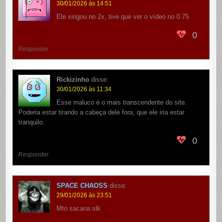
30/01/2026 às 14:51
Ele xingou no 2x, tive que ver o vídeo no 0.75
0
Responder
Rickizinho
disse:
30/01/2026 às 11:34
Esse maluco é o mais transcendente do site.
Poderia estar tirando a cabeça dele fora, que ele iria estar
tranquilo.
0
Responder
SPACE CHAOSS
disse:
29/01/2026 às 23:51
Mto sacana slk