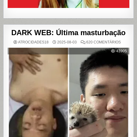
DARK WEB: Última masturbação
EM
ATROCIDADES18
2025-08-03
620 COMENTÁRIOS
DARK
WEB:
43905
ÚLTIMA
MASTUR