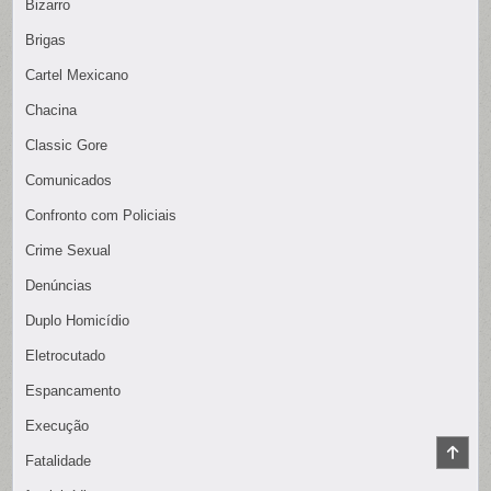
Bizarro
Brigas
Cartel Mexicano
Chacina
Classic Gore
Comunicados
Confronto com Policiais
Crime Sexual
Denúncias
Duplo Homicídio
Eletrocutado
Espancamento
Execução
SCR
Fatalidade
TO
TOP