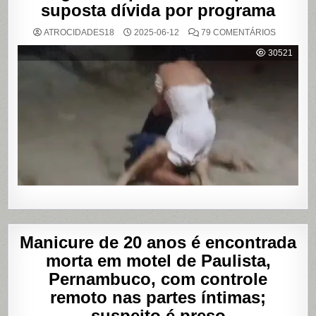
suposta dívida por programa
EM
ATROCIDADES18
2025-06-12
79 COMENTÁRIOS
VÍDEO
MOSTRA
30521
HOMEM
SENDO
AGREDID
POR
TRAVESTI
APÓS
SUPOSTA
DÍVIDA
POR
PROGRA
Manicure de 20 anos é encontrada
morta em motel de Paulista,
Pernambuco, com controle
remoto nas partes íntimas;
suspeito é preso