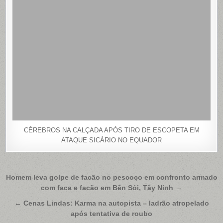
CÉREBROS NA CALÇADA APÓS TIRO DE ESCOPETA EM
ATAQUE SICÁRIO NO EQUADOR
Navegação
Homem leva golpe de facão no pescoço em confronto armado
com faca e facão em Bến Sỏi, Tây Ninh →
de
Post
← Cenas Lindas: Karma na autopista – ladrão atropelado
após tentativa de roubo