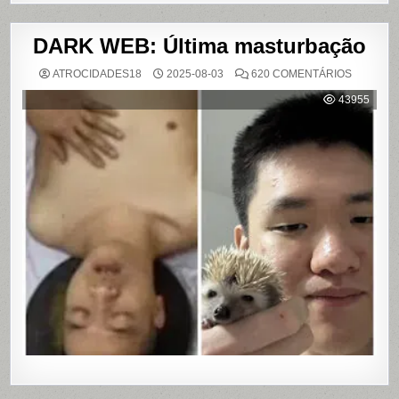
DARK WEB: Última masturbação
EM
ATROCIDADES18
2025-08-03
620 COMENTÁRIOS
DARK
WEB:
43955
ÚLTIMA
MASTUR