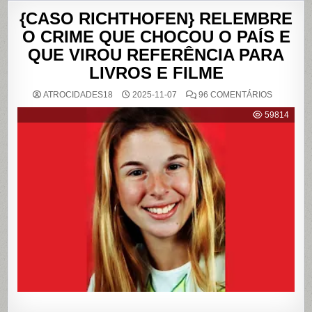
{CASO RICHTHOFEN} RELEMBRE
O CRIME QUE CHOCOU O PAÍS E
QUE VIROU REFERÊNCIA PARA
LIVROS E FILME
EM
ATROCIDADES18
2025-11-07
96 COMENTÁRIOS
{CASO
RICHTHO
59814
RELEMB
O
CRIME
QUE
CHOCOU
O
PAÍS
E
QUE
VIROU
REFERÊN
PARA
LIVROS
E
FILME