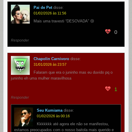
Pai de Pet
disse:
01/02/2026 às 11:56
Mais uma travesti “DESOVADA” 😢
0
Responder
Chapolin Carnivoro
disse:
31/01/2026 às 23:57
Falaram que era o juninho mas eu duvido pq o
juninho eh uma mulher maravilhosa
1
Responder
Seu Kumiama
disse:
01/02/2026 às 00:16
Kkkkkkk até agora ele não se manifestou,
estamos preocupados com o nosso baitola mais querido e