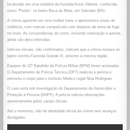
EM
localizado em uma rotatória da Avenida Assis Valente, conhecida
ROTATÓRI
NO
como “Pistão”, no bairro Boca da Mata, em Salvador (BA).
BAIRRO
BOCA
A vítima aparenta ser uma mulher trans e apresentava sinais de
DA
MATA,
violência, com marcas compatíveis com disparos de arma de fogo
EM
SALVADOR
no rosto. As circunstâncias do crime, incluindo motivação e autoria,
VÍTIMA
APARENT
ainda são desconhecidas.
SER
MULHER
TRANS
Indícios iniciais, não confirmados, indicam que a vítima morava no
bairro vizinho Fazenda Grande III, próximo à mesma região.
Equipes do 22º Batalhão de Polícia Militar (BPM) foram acionadas.
O Departamento de Polícia Técnica (DPT) realizou a perícia e
removeu o corpo para o Instituto Médico Legal Nina Rodrigues.
O caso está sob investigação do Departamento de Homicídios e
Proteção à Pessoa (DHPP). A polícia solicita informações
anonimamente pelos canais oficiais.
Até o momento, não há identidade oficial da vítima nem avanços
divulgados.