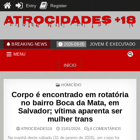
Entry
Register
Skip
to
content
ATROCIDADES+18
noticias
BREAKING NEWS
2026-08-05
JOVEM É EXECUTADO PO
MENU
INÍCIO
POSTED
HOMICÍDIO
IN
Corpo é encontrado em rotatória
no bairro Boca da Mata, em
Salvador; vítima aparenta ser
mulher trans
EM
ATROCIDADES18
31/01/2026
8 COMENTÁRIOS
CORPO
É
Na manhã deste sábado (31 de janeiro de 2026), um corpo foi
ENCONTR