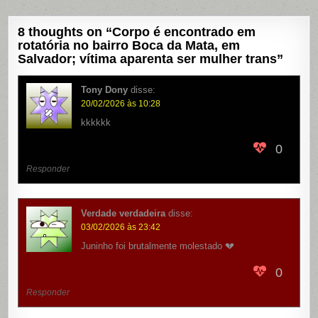
8 thoughts on “
Corpo é encontrado em
rotatória no bairro Boca da Mata, em
Salvador; vítima aparenta ser mulher trans
”
Tony Dony
disse:
20/02/2026 às 10:28
kkkkkk
0
Responder
Verdade verdadeira
disse:
03/02/2026 às 23:42
Juninho foi brutalmente molestado 💔
0
Responder