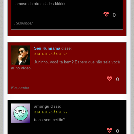
famoso do atrocidades kkkkk
0
Responder
Seu Kumiama
disse:
31/01/2026 às 20:26
Juninho, você tá bem? Espero que não seja você
aí no vídeo.
0
Responder
amongu
disse:
31/01/2026 às 20:22
trans sem peitão?
0