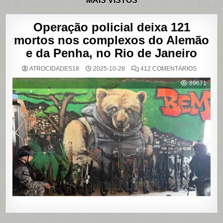
MAIS VISTOS
Operação policial deixa 121
mortos nos complexos do Alemão
e da Penha, no Rio de Janeiro
EM
ATROCIDADES18
2025-10-28
412 COMENTÁRIOS
OPERAÇ
POLICIAL
89671
DEIXA
121
MORTOS
NOS
COMPLE
DO
ALEMÃO
E
DA
PENHA,
NO
RIO
DE
JANEIRO