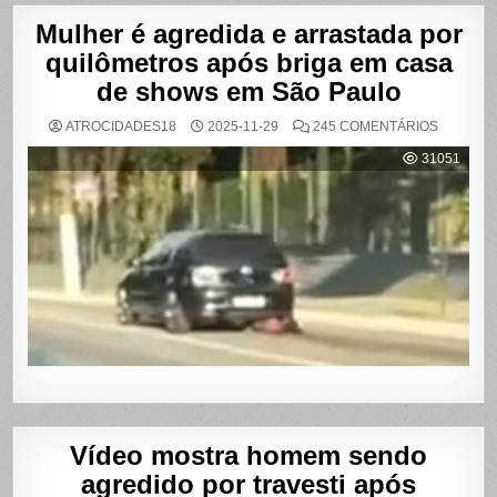
Mulher é agredida e arrastada por
quilômetros após briga em casa
de shows em São Paulo
EM
ATROCIDADES18
2025-11-29
245 COMENTÁRIOS
MULHER
É
31051
AGREDI
E
ARRAST
POR
QUILÔM
APÓS
BRIGA
EM
CASA
DE
SHOWS
EM
SÃO
PAULO
Vídeo mostra homem sendo
agredido por travesti após