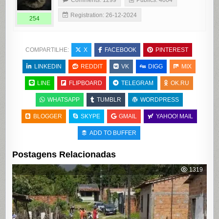
Comments: 1299
Publics: 4004
Registration: 26-12-2024
254
COMPARTILHE:
X
FACEBOOK
PINTEREST
LINKEDIN
REDDIT
VK
DIGG
MIX
LINE
FLIPBOARD
TELEGRAM
OK.RU
WHATSAPP
TUMBLR
WORDPRESS
BLOGGER
SKYPE
GMAIL
YAHOO! MAIL
ADD TO BUFFER
Postagens Relacionadas
1319