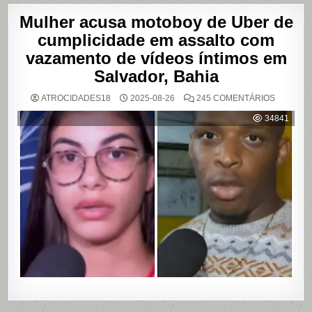
Mulher acusa motoboy de Uber de
cumplicidade em assalto com
vazamento de vídeos íntimos em
Salvador, Bahia
EM
ATROCIDADES18
2025-08-26
245 COMENTÁRIOS
MULHER
ACUSA
34841
MOTOBO
DE
UBER
DE
CUMPLIC
EM
ASSALTO
COM
VAZAME
DE
VÍDEOS
ÍNTIMOS
EM
SALVADO
BAHIA