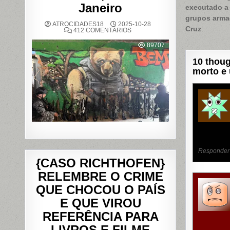
Janeiro
executado a 
de
grupos armad
Post
ATROCIDADES18
2025-10-28
Cruz
EM
412 COMENTÁRIOS
OPERAÇÃO
POLICIAL
89707
DEIXA
121
10 thoug
MORTOS
NOS
morto e 
COMPLEXOS
DO
ALEMÃO
E
DA
PENHA,
NO
RIO
DE
JANEIRO
Responder
{CASO RICHTHOFEN}
RELEMBRE O CRIME
QUE CHOCOU O PAÍS
E QUE VIROU
REFERÊNCIA PARA
LIVROS E FILME