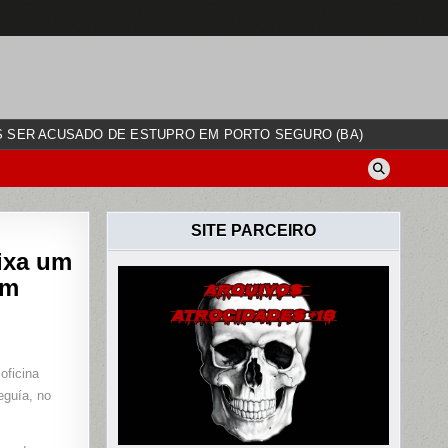
ÓS SER ACUSADO DE ESTUPRO EM PORTO SEGURO (BA)
202
SITE PARCEIRO
ixa um
em
O
oficina
O
eguía, no
A