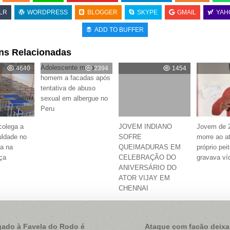
LR
WORDPRESS
BLOGGER
SKYPE
GMAIL
YAH
ADD TO BUFFER
ns Relacionadas
Adolescente mata
4640
2394
1454
homem a facadas após
tentativa de abuso
sexual em albergue no
Peru
colega a
JOVEM INDIANO
Jovem de 
uldade no
SOFRE
morre ao at
ra na
QUEIMADURAS EM
próprio pei
ça
CELEBRAÇÃO DO
gravava ví
ANIVERSÁRIO DO
ATOR VIJAY EM
CHENNAI
ação
ado à Favela do Rodo é
Ataque com facão deixa