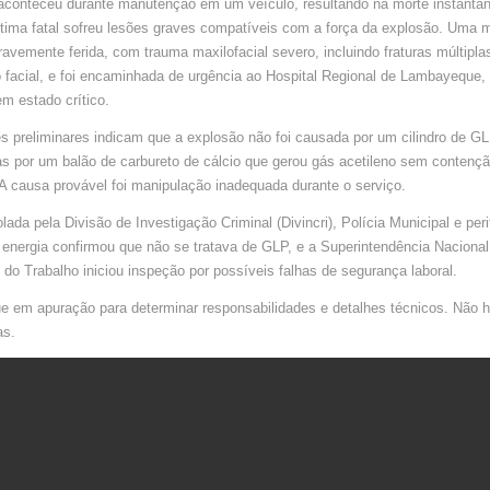
 aconteceu durante manutenção em um veículo, resultando na morte instantâ
MORTO
E
tima fatal sofreu lesões graves compatíveis com a força da explosão. Uma m
UMA
MULHER
ravemente ferida, com trauma maxilofacial severo, incluindo fraturas múltipla
GRAVEM
FERIDA
 facial, e foi encaminhada de urgência ao Hospital Regional de Lambayeque,
EM
CHICLAYO
m estado crítico.
NO
PERU
s preliminares indicam que a explosão não foi causada por um cilindro de G
as por um balão de carbureto de cálcio que gerou gás acetileno sem conten
A causa provável foi manipulação inadequada durante o serviço.
solada pela Divisão de Investigação Criminal (Divincri), Polícia Municipal e per
 energia confirmou que não se tratava de GLP, e a Superintendência Nacional
 do Trabalho iniciou inspeção por possíveis falhas de segurança laboral.
 em apuração para determinar responsabilidades e detalhes técnicos. Não há
as.