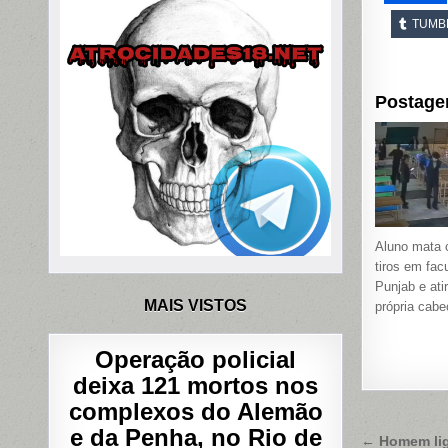
TUMB
Postage
Aluno mata 
tiros em fac
Punjab e ati
MAIS VISTOS
própria cabe
Operação policial
deixa 121 mortos nos
complexos do Alemão
e da Penha, no Rio de
Naveg
← Homem lig