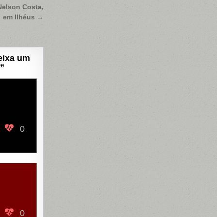
Nelson Costa,
em Ilhéus →
eixa um
”
0
0