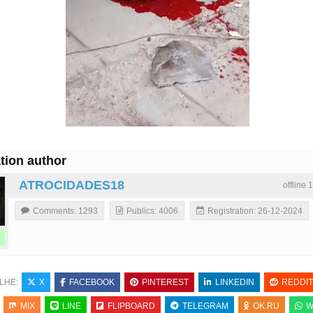
tion author
ATROCIDADES18
offline 
Comments: 1293
Publics: 4006
Registration: 26-12-2024
LHE:
X
FACEBOOK
PINTEREST
LINKEDIN
REDDIT
MIX
LINE
FLIPBOARD
TELEGRAM
OK.RU
W