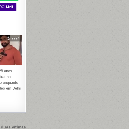
OO! MAIL
2294
28 anos
irar no
to enquanto
deo em Delhi
 duas vítimas