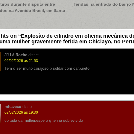
tiros durante disputa entre
feridas na entrada do bairro 
os na Avenida Brasil, em Santa
hts on “
Explosão de cilindro em oficina mecânica d
uma mulher gravemente ferida em Chiclayo, no Peru
JJ Lá Roche
disse:
02/02/2026 às 21:53
Tem q ser muito corajoso p soldar com carbureto.
mhaveco
disse:
02/02/2026 às 19:30
coitada da mulher,espero q tenha sobrevivido