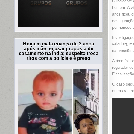
O incidente
homem. A ví
anos ficou g
desfiguração
permanece e
Investigaçõe
Homem mata criança de 2 anos
veicular), m
após mãe recusar proposta de
da pressão. 
casamento na Índia; suspeito troca
tiros com a polícia e é preso
A área foi i
regulador de
Fiscalização
O caso segue
outras vítim