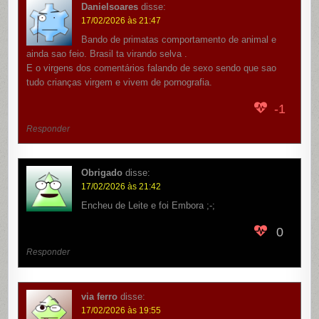
Danielsoares
disse:
17/02/2026 às 21:47
Bando de primatas comportamento de animal e
ainda sao feio. Brasil ta virando selva .
E o virgens dos comentários falando de sexo sendo que sao
tudo crianças virgem e vivem de pornografia.
-1
Responder
Obrigado
disse:
17/02/2026 às 21:42
Encheu de Leite e foi Embora ;-;
0
Responder
via ferro
disse:
17/02/2026 às 19:55