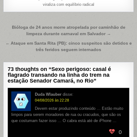
viraliza com equilíbrio radical
Navegação
Bióloga de 24 anos morre atropelada por caminhão de
limpeza durante carnaval em Salvador →
de
Post
← Ataque em Santa Rita (PB): cinco suspeitos são detidos e
três feridos seguem internados
73 thoughts on “
Sexo perigoso: casal é
flagrado transando na linha do trem na
estação Senador Camará, no Rio
”
Duda Wlauber
disse:
04/08/2026 às 22:28
Devem estar produzindo conteúdo … Estão muito
limpos para serem moradores de rua ou cracudos, que são os
que costumam fazer isso … O cabra está até de iPhone …
0