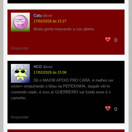
Catu
disse:
17/02/2026 às 15:27
Muita gente transando a ceu aberto.
0
Responder
HCO
disse:
17/02/2026 às 15:06
Dô o MAIOR APOIO PRO CARA, é melhor ser
visto👀 empurrando o bilau na PEPEKINHA, duquêr vêr-lo
comendo viado, é isso aí GUERREIRO vai fundo esse é o
caminho.
0
Responder