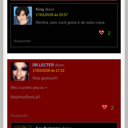
King
disse:
17/02/2026 às 20:57
Mentira, pois você gosta é de outra coisa.
2
Responder
DR.LECTER
disse:
17/02/2026 às 17:22
Rola gostosa!!!
Meu cuzinho piscou ⭐️
BeijinhosBemLá®
2
Responder