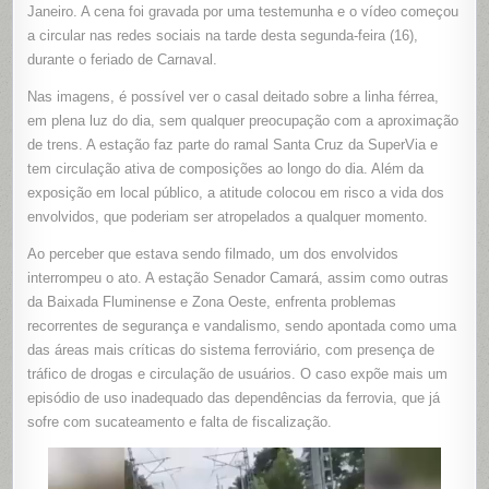
TRANSA
Janeiro. A cena foi gravada por uma testemunha e o vídeo começou
NA
a circular nas redes sociais na tarde desta segunda-feira (16),
LINHA
DO
durante o feriado de Carnaval.
TREM
NA
ESTAÇÃO
Nas imagens, é possível ver o casal deitado sobre a linha férrea,
SENADO
CAMARÁ,
em plena luz do dia, sem qualquer preocupação com a aproximação
NO
RIO
de trens. A estação faz parte do ramal Santa Cruz da SuperVia e
tem circulação ativa de composições ao longo do dia. Além da
exposição em local público, a atitude colocou em risco a vida dos
envolvidos, que poderiam ser atropelados a qualquer momento.
Ao perceber que estava sendo filmado, um dos envolvidos
interrompeu o ato. A estação Senador Camará, assim como outras
da Baixada Fluminense e Zona Oeste, enfrenta problemas
recorrentes de segurança e vandalismo, sendo apontada como uma
das áreas mais críticas do sistema ferroviário, com presença de
tráfico de drogas e circulação de usuários. O caso expõe mais um
episódio de uso inadequado das dependências da ferrovia, que já
sofre com sucateamento e falta de fiscalização.