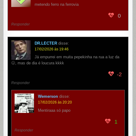
metendo ferro na ferrovia
0
Responder
DR.LECTER
disse:
17/02/2026 às 19:46
Já empurrei em muita pepekinha na rua a luz da
🌝, mas de dia é loucura kkkk
-2
Responder
Wemerson
disse:
17/02/2026 às 20:20
Mentiraaa só papo
1
Responder