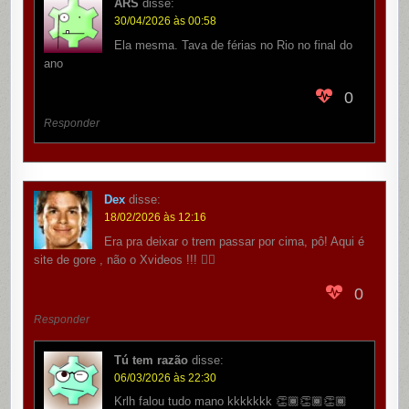
ARS
disse:
30/04/2026 às 00:58
Ela mesma. Tava de férias no Rio no final do
ano
0
Responder
Dex
disse:
18/02/2026 às 12:16
Era pra deixar o trem passar por cima, pô! Aqui é
site de gore , não o Xvideos !!! 😮‍💨
0
Responder
Tú tem razão
disse:
06/03/2026 às 22:30
Krlh falou tudo mano kkkkkkk 👏🏾👏🏾👏🏾