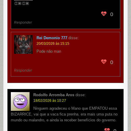
👏🏾👏🏾
0
Responder
Rei Demonio 777
disse:
20/03/2026 às 15:15
Pode não man
0
Responder
Rodolfo Arromba Aros
disse:
18/02/2026 às 10:27
Ninguem agradeceu o Mano que EMPATOU essa
BIZARRICE, vai que a vaca fica prenha. era mais uma puta no
mundo ou malandro, e ainda ia receber benefícios do governo.
0