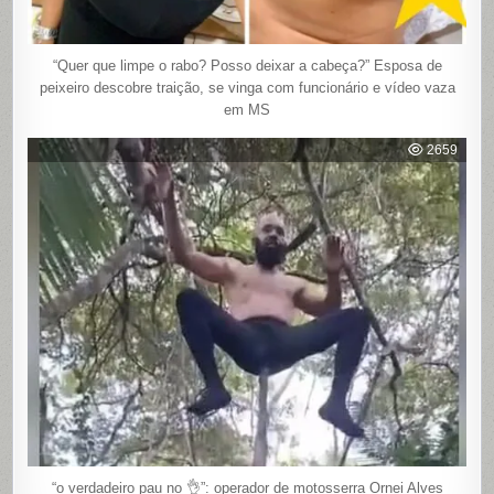
“Quer que limpe o rabo? Posso deixar a cabeça?” Esposa de
peixeiro descobre traição, se vinga com funcionário e vídeo vaza
em MS
2659
“o verdadeiro pau no 👌”: operador de motosserra Ornei Alves