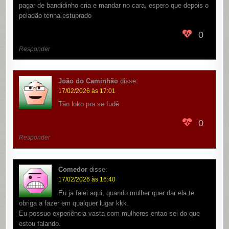
pagar de bandidinho cria e mandar no cara, espero que depois o
peladão tenha estuprado
0
Responder
João do Caminhão
disse:
17/02/2026 às 17:01
Tão loko pra se fudê
0
Responder
Comedor
disse:
17/02/2026 às 16:40
Eu ja falei aqui, quando mulher quer dar ela te
obriga a fazer em qualquer lugar kkk.
Eu possuo experiência vasta com mulheres entao sei do que
estou falando.