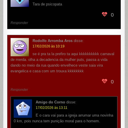
Tara de psicopata
0
Responder
Rodolfo Arromba Aros
disse:
17/02/2026 às 10:19
se é pra ta la prefiro ta aqui kkkkkkkkkk carnaval
de merda. olha a decadencia da mulher puts, passa a vida
dando no meio da rua quando envelhece veste saia vira
evangelica e casa com um trouxa kkkkkkkk
0
Responder
Amigo do Corno
disse:
17/02/2026 às 13:11
E o cara vai para a igreja arrumar uma novinha
0 km, pois nunca tem punição moral para o homem.