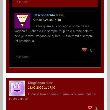
Responder
Desconhecido
disse:
04/05/2026 às 14:48
Se for quem eu conheço o nome dessa
vagaba e Bianca e ela sempre foi puta e a mãe dela tb ,
pelo jeito virou vagaba de quinta . Essa família sempre
foi promíscua
0
Responder
KingConan
disse:
18/02/2026 às 17:06
O casal levou o termo “Ferrovia” a sério mesmo
kkkkkkkkkkk
1