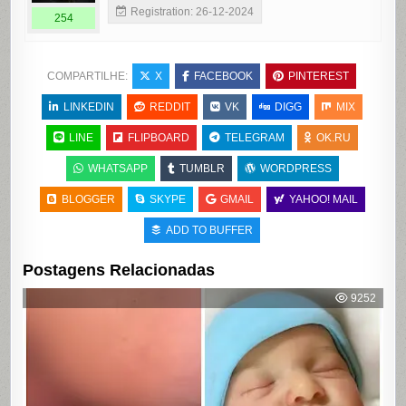
Registration: 26-12-2024
254
COMPARTILHE:
X
FACEBOOK
PINTEREST
LINKEDIN
REDDIT
VK
DIGG
MIX
LINE
FLIPBOARD
TELEGRAM
OK.RU
WHATSAPP
TUMBLR
WORDPRESS
BLOGGER
SKYPE
GMAIL
YAHOO! MAIL
ADD TO BUFFER
Postagens Relacionadas
9252