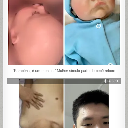
“Parabéns, é um menino!” Mulher simula parto de bebê reborn
43961