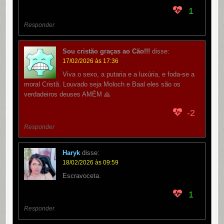
1
Responder
Sou cristão graças ao Cão!!!
disse:
17/02/2026 às 17:36
Viva o sexo, a putaria e a luxúria, e foda-se a
moral Cristã. Louvado seja Moloch e Baal eles são os
verdadeiros deuses AMÉM 🙏
-2
Responder
Haryk
disse:
18/02/2026 às 09:59
Escravoceta.
1
Responder