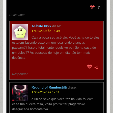
0
Responder
Acéfalo kkkk
disse:
17/02/2026 às 16:49
Cala a boca seu acéfalo, Você acha certo eles
estarem fazendo sexo em um local onde crianças
passam?? Isso e totalmente repulsivo pq não na casa de
um deles?? As pessoas de hoje em dia não tem mais
decência
-1
Responder
Rebuild of Rumbustilti
disse:
17/02/2026 às 17:11
o unico sexo que você fez na vida foi com
essa tua cuceta rosa, volta pro twitter praga woke
desgraçada homoafetiva