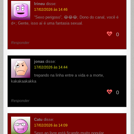
Irineu
disse:
17/02/2026 às 14:46
“Sexo perigoso”, 😂😂😂; Dono do canal, você é
d+; Gente, isso aí é uma fantasia sexual.
0
Responder
jonas
disse:
17/02/2026 às 14:44
trepando na linha entre a vida e a morte,
kakakaakakka
0
Responder
Catu
disse:
17/02/2026 às 14:09
Sexo ao livre está ficando muito popular.