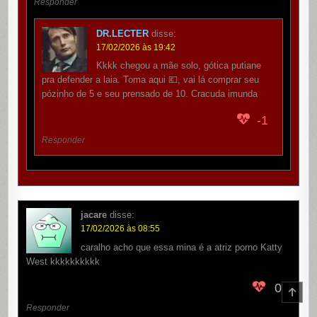
Responder
DR.LECTER
disse:
17/02/2026 às 19:42
Kkkk chegou a mãe solo, gótica putiane
pra defender a laia. Toma aqui 💶, vai lá comprar seu
pózinho de 5 e seu prensado de 10. Cracuda imunda
-1
Responder
jacare
disse:
17/02/2026 às 08:55
caralho acho que essa mina é a atriz porno Katty
West kkkkkkkkkk
0
SCR
TO
Responder
TOP