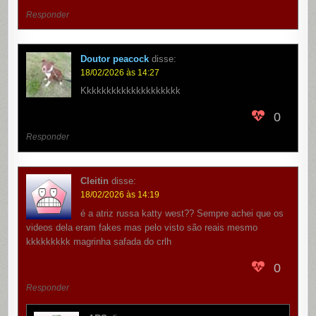
Responder
Doutor peacock
disse:
18/02/2026 às 14:27
Kkkkkkkkkkkkkkkkkkkk
0
Responder
Cleitin
disse:
18/02/2026 às 14:19
é a atriz russa katty west?? Sempre achei que os
videos dela eram fakes mas pelo visto são reais mesmo
kkkkkkkkk magrinha safada do crlh
0
Responder