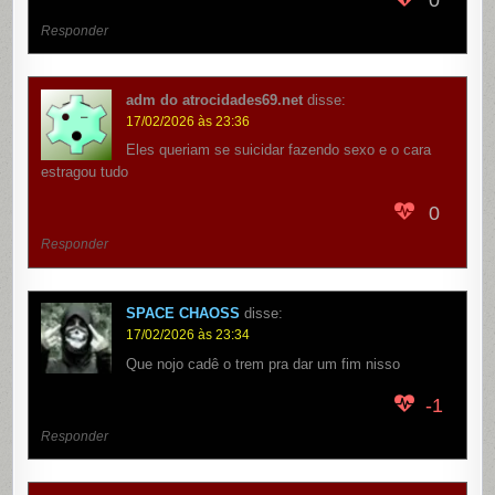
Responder
adm do atrocidades69.net
disse:
17/02/2026 às 23:36
Eles queriam se suicidar fazendo sexo e o cara
estragou tudo
0
Responder
SPACE CHAOSS
disse:
17/02/2026 às 23:34
Que nojo cadê o trem pra dar um fim nisso
-1
Responder