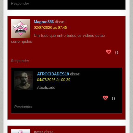
Responder
Magrao356
disse:
02/07/2026 às 07:45
Em tudo que entro todos os videos estao
corrompidos
0
Responder
ATROCIDADES18
disse:
04/07/2026 às 00:39
Atualizado
0
Responder
peter
disse: