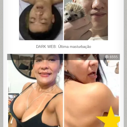
DARK WEB: Última masturbação
6555