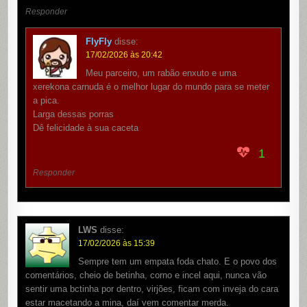
Responder
FlyFly
disse:
17/02/2026 às 20:42
Meu parceiro, um rabão enxuto e uma
xerekona carnuda é o melhor lugar do mundo para se meter
a pica.
Larga dessas porras
Dê felicidade à sua caceta
1
Responder
LWS
disse:
17/02/2026 às 15:39
Sempre tem um empata foda chato. E o povo dos
comentários, cheio de betinha, corno e incel aqui, nunca vão
sentir uma bctinha por dentro, virjões, ficam com inveja do cara
estar macetando a mina, daí vem comentar merda.