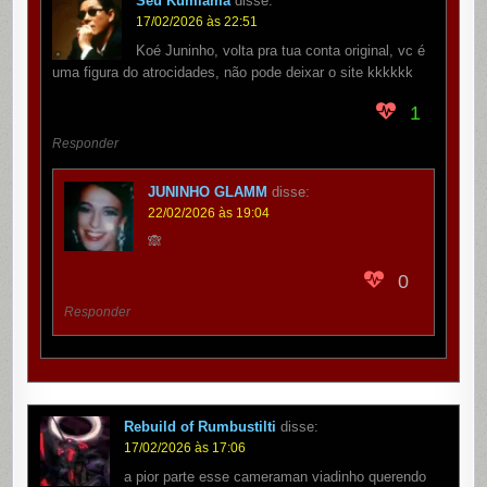
Seu Kumiama
disse:
17/02/2026 às 22:51
Koé Juninho, volta pra tua conta original, vc é
uma figura do atrocidades, não pode deixar o site kkkkkk
1
Responder
JUNINHO GLAMM
disse:
22/02/2026 às 19:04
🙈
0
Responder
Rebuild of Rumbustilti
disse:
17/02/2026 às 17:06
a pior parte esse cameraman viadinho querendo