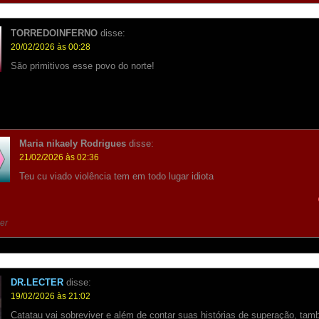
TORREDOINFERNO
disse:
20/02/2026 às 00:28
São primitivos esse povo do norte!
Maria nikaely Rodrigues
disse:
21/02/2026 às 02:36
Teu cu viado violência tem em todo lugar idiota
er
DR.LECTER
disse:
19/02/2026 às 21:02
Catatau vai sobreviver e além de contar suas histórias de superação, ta