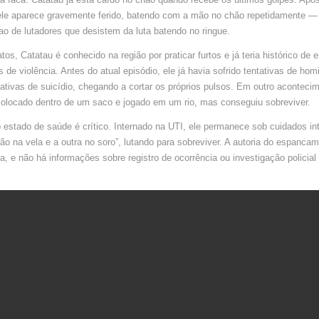
VAI
PARAR
ele aparece gravemente ferido, batendo com a mão no chão repetidamente —
NA
UTI;
o de lutadores que desistem da luta batendo no ringue.
VÍDEO
CIRCULA
NAS
tos, Catatau é conhecido na região por praticar furtos e já teria histórico de
REDES
 de violência. Antes do atual episódio, ele já havia sofrido tentativas de homi
tivas de suicídio, chegando a cortar os próprios pulsos. Em outro acontecime
colocado dentro de um saco e jogado em um rio, mas conseguiu sobreviver.
 estado de saúde é crítico. Internado na UTI, ele permanece sob cuidados in
 na vela e a outra no soro”, lutando para sobreviver. A autoria do espancam
, e não há informações sobre registro de ocorrência ou investigação policial 