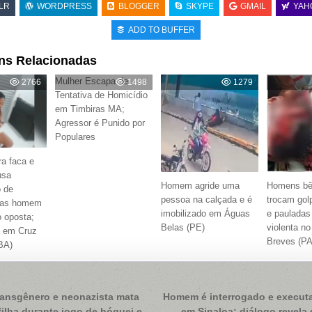
LR
WORDPRESS
BLOGGER
SKYPE
GMAIL
YAH
ADD TO BUFFER
ns Relacionadas
Mulher Escapa de
2766
1498
1279
Tentativa de Homicídio
em Timbiras MA;
Agressor é Punido por
Populares
a faca e
usa
Homem agride uma
Homens b
 de
pessoa na calçada e é
trocam gol
mas homem
imobilizado em Águas
e pauladas
 oposta;
Belas (PE)
violenta no
a em Cruz
Breves (PA
BA)
ação
ransgênero e neonazista mata
Homem é interrogado e executa
filha durante jogo de hóquei e
em Sinaloa; diálogo revela