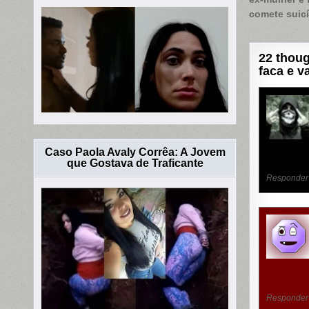
de
comete suic
Post
22 thoug
faca e v
Caso Paola Avaly Corrêa: A Jovem
que Gostava de Traficante
Responder
Responder