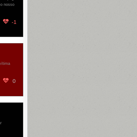
 o nosso
-1
vítima
0
r