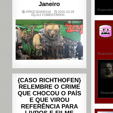
Janeiro
Responder
ATROCIDADES18
2025-10-28
EM
412 COMENTÁRIOS
OPERAÇÃO
POLICIAL
89607
DEIXA
121
MORTOS
NOS
COMPLEXOS
DO
ALEMÃO
E
DA
PENHA,
Responder
NO
RIO
DE
JANEIRO
{CASO RICHTHOFEN}
RELEMBRE O CRIME
QUE CHOCOU O PAÍS
Respond
E QUE VIROU
REFERÊNCIA PARA
LIVROS E FILME