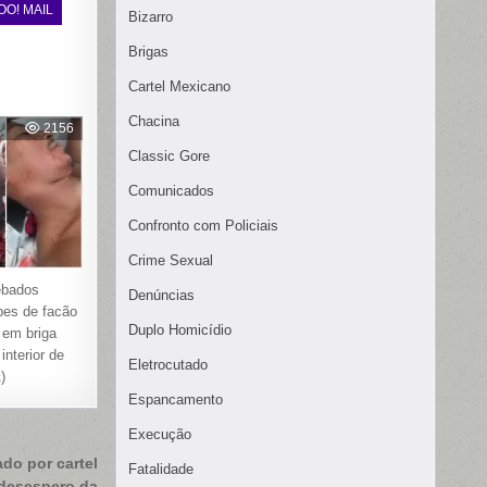
OO! MAIL
Bizarro
Brigas
Cartel Mexicano
Chacina
2156
Classic Gore
Comunicados
Confronto com Policiais
Crime Sexual
êbados
Denúncias
pes de facão
Duplo Homicídio
 em briga
 interior de
Eletrocutado
)
Espancamento
Execução
do por cartel
Fatalidade
 desespero da