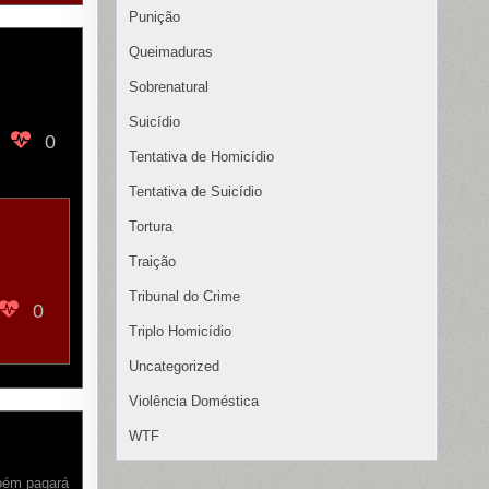
Punição
Queimaduras
Sobrenatural
Suicídio
0
Tentativa de Homicídio
Tentativa de Suicídio
Tortura
Traição
Tribunal do Crime
0
Triplo Homicídio
Uncategorized
Violência Doméstica
WTF
mbém pagará