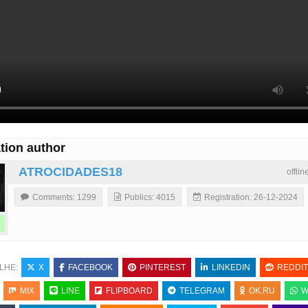
tion author
ATROCIDADES18
offli
Comments: 1299
Publics: 4015
Registration: 26-12-2024
LHE:
X
FACEBOOK
PINTEREST
LINKEDIN
REDDIT
MIX
LINE
FLIPBOARD
TELEGRAM
OK.RU
W