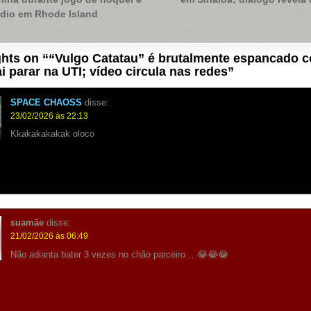
ídio em Rhode Island
hts on “
“Vulgo Catatau” é brutalmente espancado 
ai parar na UTI; vídeo circula nas redes
”
SPACE CHAOSS
disse:
23/02/2026 às 22:13
Kkakakakakak oloco
suamãe
disse:
21/02/2026 às 06:49
Não adianta bater 3 vezes no chão parceiro… 😂😂😂