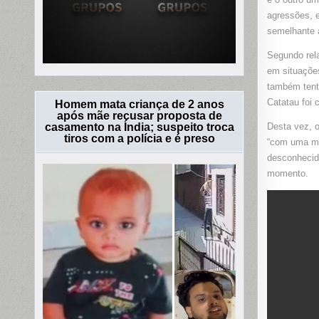
agressões, 
semelhante a
Segundo rela
em situações
também tenta
Catatau foi 
Homem mata criança de 2 anos
após mãe recusar proposta de
casamento na Índia; suspeito troca
Desta vez, o
tiros com a polícia e é preso
“com uma mão
desconhecida
momento.