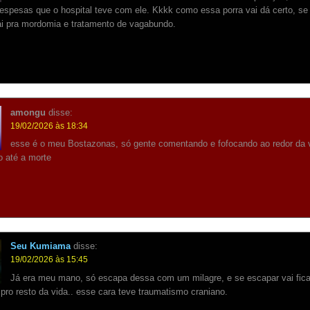
espesas que o hospital teve com ele. Kkkk como essa porra vai dá certo, se
ai pra mordomia e tratamento de vagabundo.
amongu
disse:
19/02/2026 às 18:34
esse é o meu Bostazonas, só gente comentando e fofocando ao redor da 
 até a morte
Seu Kumiama
disse:
19/02/2026 às 15:45
Já era meu mano, só escapa dessa com um milagre, e se escapar vai fica
pro resto da vida.. esse cara teve traumatismo craniano.