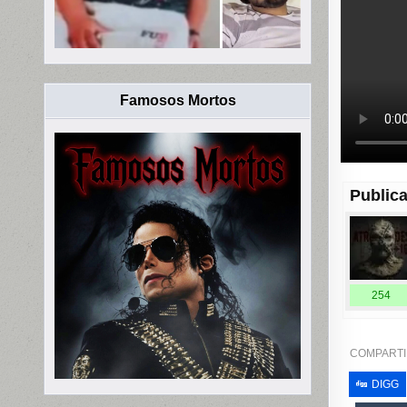
Famosos Mortos
Publica
254
COMPARTI
DIGG