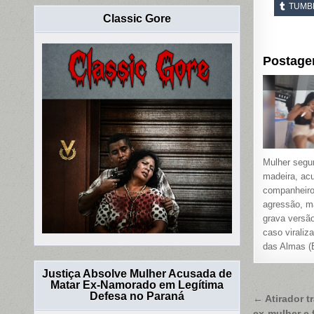
TUMB
Classic Gore
Postage
Mulher segur
madeira, ac
companheiro
agressão, 
grava versão
caso viraliz
das Almas (
Justiça Absolve Mulher Acusada de
Matar Ex-Namorado em Legítima
Naveg
Defesa no Paraná
← Atirador t
ex-mulher e 