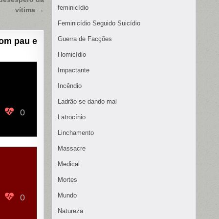
feminicídio
vítima →
Feminicídio Seguido Suicídio
Guerra de Facções
com pau e
Homicídio
Impactante
Incêndio
Ladrão se dando mal
0
Latrocínio
Linchamento
Massacre
Medical
Mortes
Mundo
0
Natureza