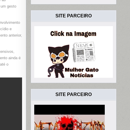
 um gesto
SITE PARCEIRO
 envolvimento
cídio e
nto anterior,
tensivos,
ento ainda é
até o
SITE PARCEIRO