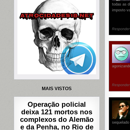
todas as d
imposto v
Responder
agonizando
Responder
MAIS VISTOS
Operação policial
deixa 121 mortos nos
complexos do Alemão
sequelado 
e da Penha, no Rio de