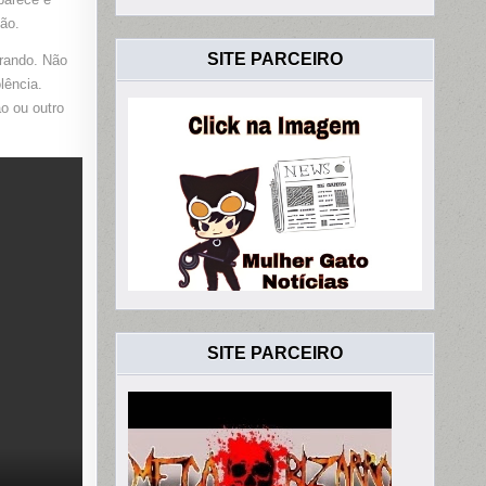
CIA
ção.
SITE PARCEIRO
grando. Não
lência.
o ou outro
SITE PARCEIRO