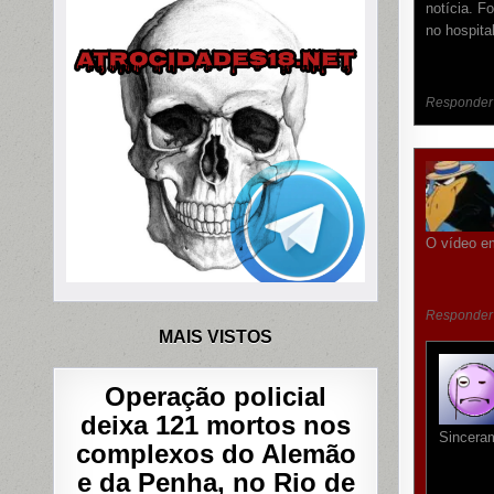
notícia. F
no hospital
Responder
O vídeo em
Responder
MAIS VISTOS
Operação policial
deixa 121 mortos nos
Sinceram
complexos do Alemão
e da Penha, no Rio de