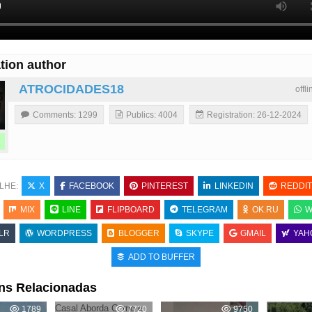
tion author
ATROCIDADES18
offl
Comments: 1299
Publics: 4004
Registration: 26-12-2024
LHE:
X
FACEBOOK
PINTEREST
LINKEDIN
REDDIT
MIX
LINE
FLIPBOARD
TELEGRAM
OK.RU
W
LR
WORDPRESS
BLOGGER
SKYPE
GMAIL
YAH
ADD TO BUFFER
ns Relacionadas
Casal Aborda Corno e
1789
7720
9750