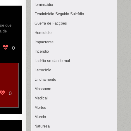
feminicídio
Feminicídio Seguido Suicídio
Guerra de Facções
sse que
a de
Homicídio
Impactante
0
Incêndio
Ladrão se dando mal
Latrocínio
Linchamento
Massacre
0
Medical
Mortes
Mundo
Natureza