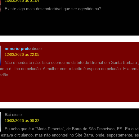
23/03/2026 às 01:04
Existe algo mais desconfortável que ser agredido nu?
minerio preto
disse:
12/03/2026 às 22:05
Não é nordeste não. Isso ocorreu no distrito de Brumal em Santa Barbara
rma é filho do peladão. A mulher com o facão é esposa do peladão. E a arm
ladão.
Raí
disse:
10/03/2026 às 08:32
Eu acho que é a “Maria Pimenta”, de Barra de São Francisco, ES. Eu ouvi
 estava circulando, mas não encontrei no Site Barra, onde, supostamente, e