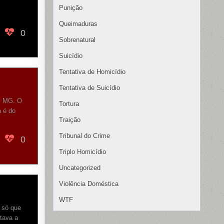
Punição
Queimaduras
0
Sobrenatural
Suicídio
Tentativa de Homicídio
Tentativa de Suicídio
 , MG. O
Tortura
a é do
Traição
Tribunal do Crime
0
Triplo Homicídio
Uncategorized
Violência Doméstica
WTF
 só que
stava a