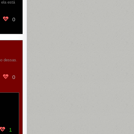
 ela está
0
no dessas.
0
1