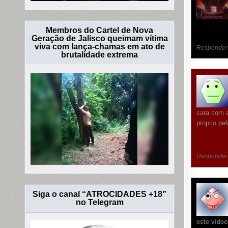
Membros do Cartel de Nova
Geração de Jalisco queimam vítima
viva com lança-chamas em ato de
Responder
brutalidade extrema
cara com a
proprio pe
Responder
Siga o canal “ATROCIDADES +18”
no Telegram
este vídeo