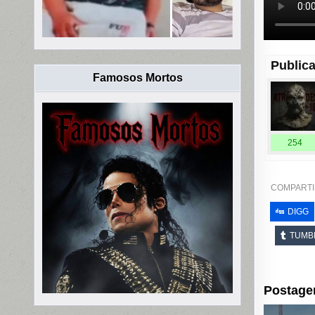
Publica
Famosos Mortos
254
COMPARTI
DIGG
TUMB
Postage