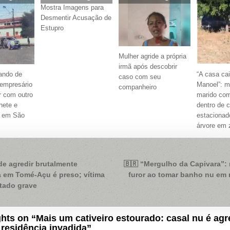
Mostra Imagens para
Desmentir Acusação de
Estupro
Mulher agride a própria
irmã após descobrir
cando de
“A casa ca
caso com seu
 empresário
Manoel”: mu
companheiro
r com outro
marido co
nete e
dentro de c
e em São
estacionad
árvore em 
ação
e agredir brutalmente
🇧🇷 “Mergulho da Capivara”:
 em Tomé-Açu é preso; vítima
furor ao tomar banho nu em 
tado grave
hts on “
Mais um cativeiro estourado: casal nu é agr
 residência invadida
”