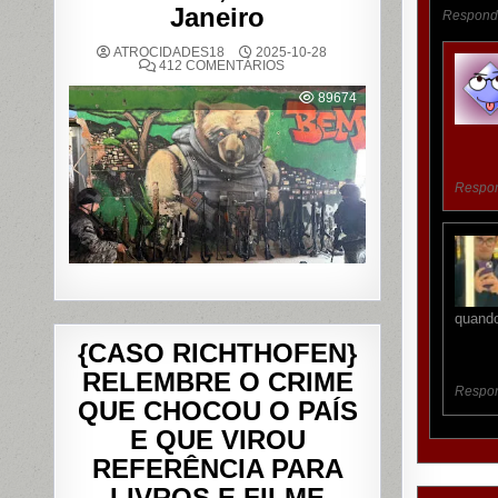
Janeiro
Respond
ATROCIDADES18
2025-10-28
EM
412 COMENTÁRIOS
OPERAÇÃO
POLICIAL
89674
DEIXA
121
MORTOS
NOS
COMPLEXOS
DO
ALEMÃO
Respo
E
DA
PENHA,
NO
RIO
DE
JANEIRO
quando
{CASO RICHTHOFEN}
RELEMBRE O CRIME
Respo
QUE CHOCOU O PAÍS
E QUE VIROU
REFERÊNCIA PARA
LIVROS E FILME