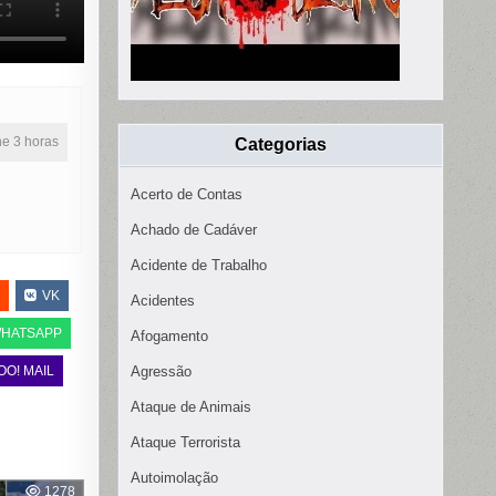
ine 3 horas
Categorias
Acerto de Contas
Achado de Cadáver
Acidente de Trabalho
VK
Acidentes
HATSAPP
Afogamento
OO! MAIL
Agressão
Ataque de Animais
Ataque Terrorista
Autoimolação
1278