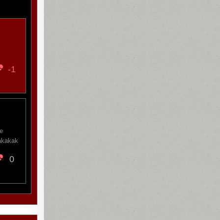
-1
e
akakak
0