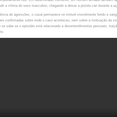
RESIDÊN
INVADIDA
dir a vítima do sexo masculino, chegando a deixar a pistola cair durante a a
ência de agressões, o casal permanece no imóvel visivelmente ferido e san
ões confirmadas sobre onde o caso aconteceu, nem sobre a motivação da vio
se sabe se o episódio está relacionado a desentendimentos pessoais, traiçã
ito.