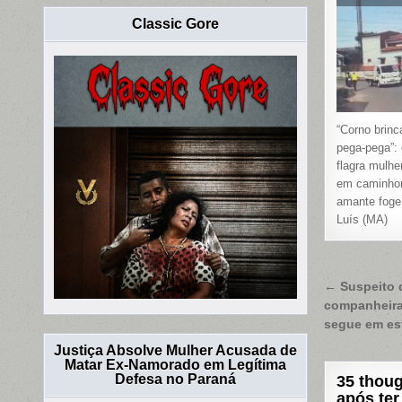
Classic Gore
“Corno brin
pega-pega”:
flagra mulhe
em caminho
amante fog
Luís (MA)
Naveg
← Suspeito d
companheira
de
segue em es
Post
Justiça Absolve Mulher Acusada de
Matar Ex-Namorado em Legítima
Defesa no Paraná
35 thoug
após ter