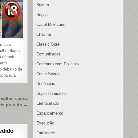
Bizarro
Brigas
Cartel Mexicano
Chacina
Classic Gore
iu para
lher flagra
Comunicados
m amante
arro
Confronto com Policiais
o debaixo de
Crime Sexual
zona rural
Denúncias
Duplo Homicídio
 mulher causa
Eletrocutado
rio poluído →
Espancamento
Execução
edido
Fatalidade