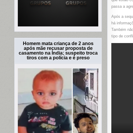
passa a agre
Após a sequ
há informaç
Também não 
tipo de confl
Homem mata criança de 2 anos
após mãe recusar proposta de
casamento na Índia; suspeito troca
tiros com a polícia e é preso