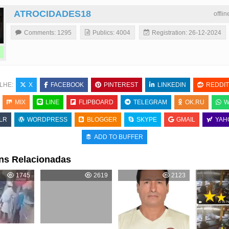
ATROCIDADES18
offli
Comments: 1295
Publics: 4004
Registration: 26-12-2024
LHE:
X
FACEBOOK
PINTEREST
LINKEDIN
REDDIT
MIX
LINE
FLIPBOARD
TELEGRAM
OK.RU
W
LR
WORDPRESS
BLOGGER
SKYPE
GMAIL
YAH
ADD TO BUFFER
ns Relacionadas
1745
2619
2123