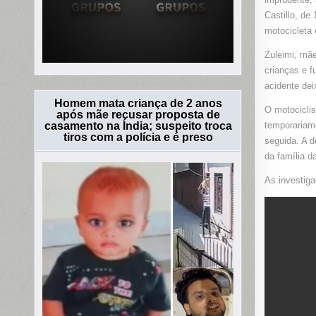
Castillo, de
motocicleta
Zuleimi, mãe
crianças e f
acidente dei
Homem mata criança de 2 anos
O motociclis
após mãe recusar proposta de
casamento na Índia; suspeito troca
temporariam
tiros com a polícia e é preso
seguida. A d
da família d
As investiga