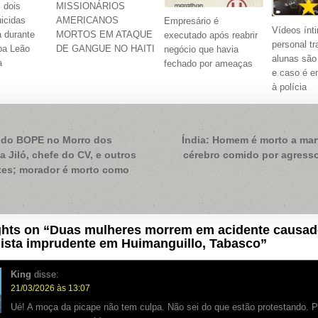
 dois
MISSIONÁRIOS
icidas
AMERICANOS
Empresário é
Vídeos ínt
 durante
MORTOS EM ATAQUE
executado após reabrir
personal tr
pa Leão
DE GANGUE NO HAITI
negócio que havia
alunas são
a
fechado por ameaças
e caso é 
à polícia
ação
do BOPE no Morro dos
Índia: Homem é morto a mar
a Jiló, chefe do CV, e outros
cérebro comido por agress
ntes; morador é morto como
hts on “
Duas mulheres morrem em acidente causad
lista imprudente em Huimanguillo, Tabasco
”
King
disse:
21/03/2026 às 13:07
Ué! A moça da picape não tem culpa. Não sei do que estão protestando. 