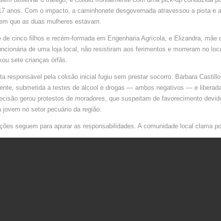
HUIMANG
TABASCO
 17 anos. Com o impacto, a caminhonete desgovernada atravessou a pista e a
 em que as duas mulheres estavam.
 de cinco filhos e recém-formada em Engenharia Agrícola, e Elizandra, mãe 
uncionária de uma loja local, não resistiram aos ferimentos e morreram no loc
xou sete crianças órfãs.
ta responsável pela colisão inicial fugiu sem prestar socorro. Bárbara Castillo 
ente, submetida a testes de álcool e drogas — ambos negativos — e liberad
ecisão gerou protestos de moradores, que suspeitam de favorecimento devido
a jovem no setor pecuário da região.
ções seguem para apurar as responsabilidades. A comunidade local clama por