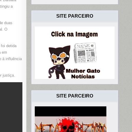
UILLO,
tingiu a
SITE PARCEIRO
de duas
al. O
foi detida
a em
 à influência
 justiça.
SITE PARCEIRO