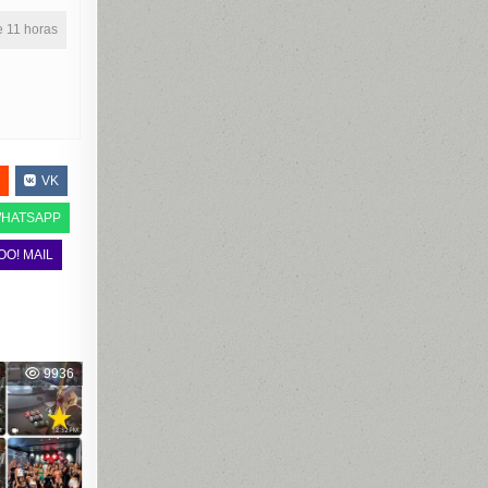
ne 11 horas
VK
HATSAPP
OO! MAIL
9936