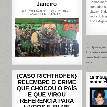
Bomberman:
Janeiro
atentados su
ATROCIDADES18
2025-10-28
abalam Blida
EM
413 COMENTÁRIOS
visita do Pa
OPERAÇÃO
POLICIAL
89779
XIV à Argéli
DEIXA
121
MORTOS
NOS
COMPLEXOS
DO
ALEMÃO
E
DA
Naveg
← Operação 
PENHA,
NO
Prazeres mat
de
RIO
DE
seis trafica
Post
JANEIRO
refém
{CASO RICHTHOFEN}
18 thoug
RELEMBRE O CRIME
motocic
QUE CHOCOU O PAÍS
E QUE VIROU
REFERÊNCIA PARA
LIVROS E FILME