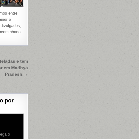
imos entre
ainer e
 divulgados,
encaminhado
teladas e tem
or em Madhya
Pradesh →
o por
Pega o