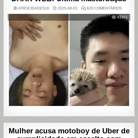
EM
ATROCIDADES18
2025-08-03
620 COMENTÁRIOS
DARK
WEB:
43961
ÚLTIMA
MASTUR
Mulher acusa motoboy de Uber de