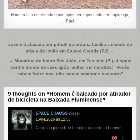
Homem fica em estado grave após ser espancado em Itupiranga,
Pará
Navegação
Jovem é atacada por pitbull da própria família a mando da
mãe e do irmão em Campo Grande (RJ) →
de
Post
← Moradora do bairro São João, em Teresina (PI), dispara
contra donos de cães após mulher ser mordida: “Vocês
sabem foder, mas não sabem amarrar o cachorro”
9 thoughts on “
Homem é baleado por atirador
de bicicleta na Baixada Fluminense
”
SPACE CHAOSS
disse:
15/04/2026 às 12:58
Cara não jogou free fire direito que mira horrivel
1