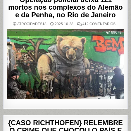
mortos nos complexos do Alemão
e da Penha, no Rio de Janeiro
EM
ATROCIDADES18
2025-10-28
412 COMENTÁRIOS
OPERAÇ
POLICIAL
89679
DEIXA
121
MORTOS
NOS
COMPLE
DO
ALEMÃO
E
DA
PENHA,
NO
RIO
DE
JANEIRO
{CASO RICHTHOFEN} RELEMBRE
O CRIME QUE CHOCOU O PAÍS E