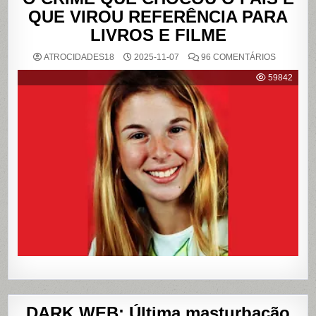
QUE VIROU REFERÊNCIA PARA
LIVROS E FILME
EM
ATROCIDADES18
2025-11-07
96 COMENTÁRIOS
{CASO
RICHTHO
59842
RELEMB
O
CRIME
QUE
CHOCOU
O
PAÍS
E
QUE
VIROU
REFERÊN
PARA
LIVROS
E
FILME
DARK WEB: Última masturbação