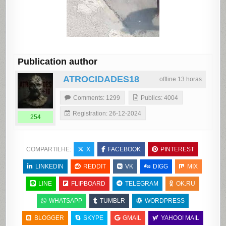
Publication author
ATROCIDADES18
offline 13 horas
Comments: 1299
Publics: 4004
Registration: 26-12-2024
254
COMPARTILHE:
X
FACEBOOK
PINTEREST
LINKEDIN
REDDIT
VK
DIGG
MIX
LINE
FLIPBOARD
TELEGRAM
OK.RU
WHATSAPP
TUMBLR
WORDPRESS
BLOGGER
SKYPE
GMAIL
YAHOO! MAIL