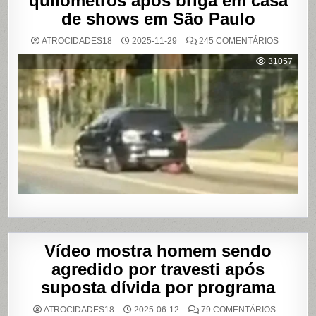
quilômetros após briga em casa
de shows em São Paulo
EM
ATROCIDADES18
2025-11-29
245 COMENTÁRIOS
MULHER
É
31057
AGREDI
E
ARRAST
POR
QUILÔM
APÓS
BRIGA
EM
CASA
DE
SHOWS
EM
SÃO
PAULO
Vídeo mostra homem sendo
agredido por travesti após
suposta dívida por programa
EM
ATROCIDADES18
2025-06-12
79 COMENTÁRIOS