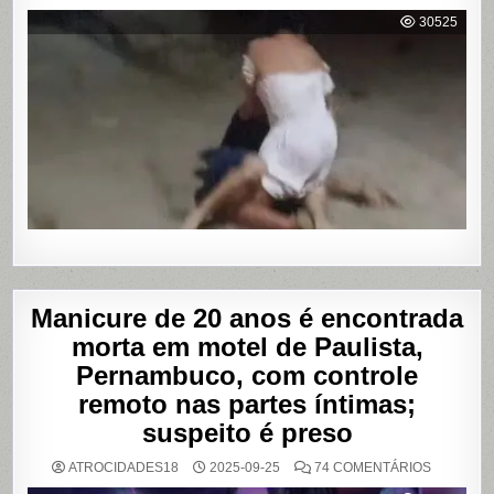
VÍDEO
MOSTRA
30525
HOMEM
SENDO
AGREDID
POR
TRAVESTI
APÓS
SUPOSTA
DÍVIDA
POR
PROGRA
Manicure de 20 anos é encontrada
morta em motel de Paulista,
Pernambuco, com controle
remoto nas partes íntimas;
suspeito é preso
EM
ATROCIDADES18
2025-09-25
74 COMENTÁRIOS
MANICUR
DE