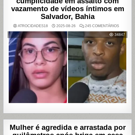
cumplicidade em assalto com
vazamento de vídeos íntimos em
Salvador, Bahia
EM
ATROCIDADES18
2025-08-26
245 COMENTÁRIOS
MULHER
ACUSA
34847
MOTOBO
DE
UBER
DE
CUMPLIC
EM
ASSALTO
COM
VAZAME
DE
VÍDEOS
ÍNTIMOS
EM
SALVADO
BAHIA
Mulher é agredida e arrastada por