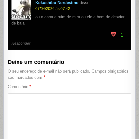
Kokushibo Nordestino
disse:
07/04/2026 às 07:42
ou o caba e ruim de mira ou ele e bom de desviar
de bala
1
Responder
Deixe um comentário
O seu endereço de e-mail não será publicado.
Campos obrigatórios
*
são marcados com
*
Comentário