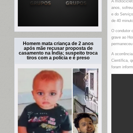
A motocicle
anos, sofreu
e do Serviç
de 40 minuto
O condutor d
grave ao Hos
Homem mata criança de 2 anos
permaneceu n
após mãe recusar proposta de
casamento na Índia; suspeito troca
A ocorrência
tiros com a polícia e é preso
Científica, 
foram inform