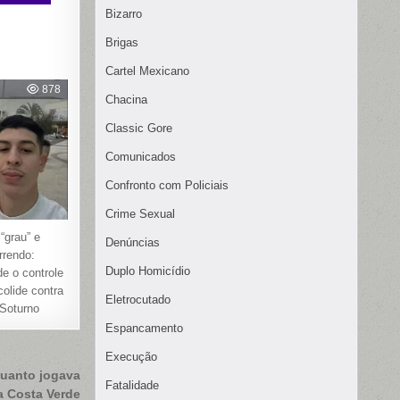
Bizarro
Brigas
Cartel Mexicano
878
Chacina
Classic Gore
Comunicados
Confronto com Policiais
Crime Sexual
 “grau” e
Denúncias
rrendo:
Duplo Homicídio
e o controle
colide contra
Eletrocutado
Soturno
Espancamento
Execução
quanto jogava
Fatalidade
a Costa Verde