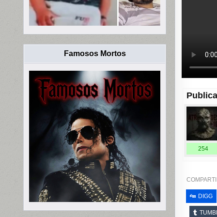
Famosos Mortos
Publica
254
COMPARTI
DIGG
TUMB