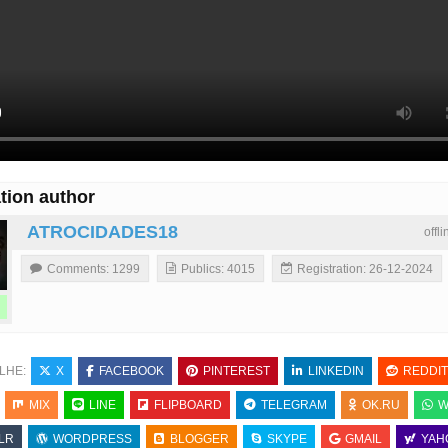
tion author
ATROCIDADES18
offl
Comments: 1299
Publics: 4015
Registration: 26-12-2024
LHE:
X
FACEBOOK
PINTEREST
LINKEDIN
REDDIT
MIX
LINE
FLIPBOARD
TELEGRAM
OK.RU
W
LR
WORDPRESS
BLOGGER
SKYPE
GMAIL
YAH