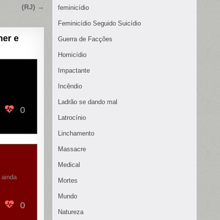
(RJ) →
feminicídio
Feminicídio Seguido Suicídio
her e
Guerra de Facções
Homicídio
Impactante
Incêndio
Ladrão se dando mal
0
Latrocínio
Linchamento
Massacre
Medical
 ainda
Mortes
Mundo
0
Natureza