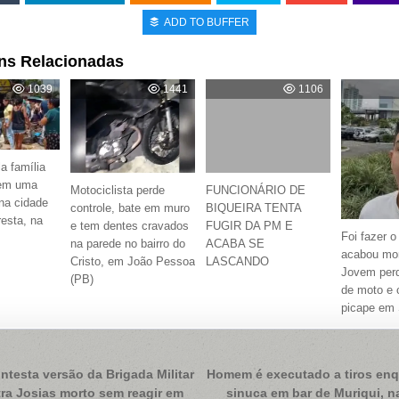
ADD TO BUFFER
ns Relacionadas
1039
1441
1106
la família
 em uma
Motociclista perde
FUNCIONÁRIO DE
na cidade
controle, bate em muro
BIQUEIRA TENTA
esta, na
e tem dentes cravados
FUGIR DA PM E
Foi fazer o
na parede no bairro do
ACABA SE
acabou mo
Cristo, em João Pessoa
LASCANDO
Jovem perd
(PB)
de moto e 
picape em 
ação
ntesta versão da Brigada Militar
Homem é executado a tiros en
ra Josias morto sem reagir em
sinuca em bar de Muriqui, n