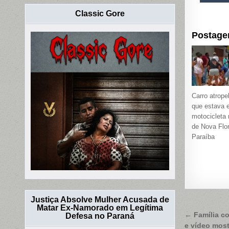
Classic Gore
Postage
Carro atrope
que estava
motocicleta 
de Nova Flor
Paraíba
Justiça Absolve Mulher Acusada de
Matar Ex-Namorado em Legítima
Naveg
← Família co
Defesa no Paraná
e vídeo most