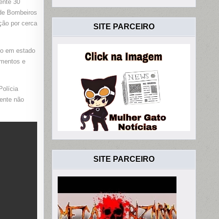
ente 30
 de Bombeiros
ENTE
ção por cerca
SITE PARCEIRO
ÓPOLIS
do em estado
imentos e
Polícia
dente não
SITE PARCEIRO