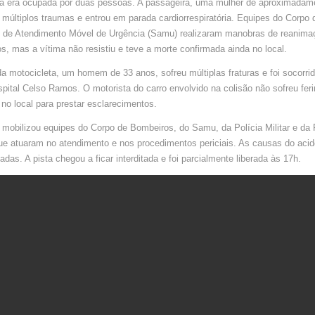
ta era ocupada por duas pessoas. A passageira, uma mulher de aproximadam
E
DEIXA
 múltiplos traumas e entrou em parada cardiorrespiratória. Equipes do Corpo
HOMEM
GRAVEM
o de Atendimento Móvel de Urgência (Samu) realizaram manobras de reanima
FERIDO
EM
s, mas a vítima não resistiu e teve a morte confirmada ainda no local.
FLORIAN
(SC)
a motocicleta, um homem de 33 anos, sofreu múltiplas fraturas e foi socorri
pital Celso Ramos. O motorista do carro envolvido na colisão não sofreu fer
o local para prestar esclarecimentos.
 mobilizou equipes do Corpo de Bombeiros, do Samu, da Polícia Militar e da 
que atuaram no atendimento e nos procedimentos periciais. As causas do aci
adas. A pista chegou a ficar interditada e foi parcialmente liberada às 17h.