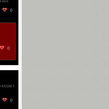
á loco.
0
0
 ASSIM ?
0