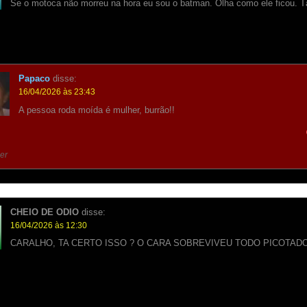
Se o motoca não morreu na hora eu sou o batman. Olha como ele ficou. T
Papaco
disse:
16/04/2026 às 23:43
A pessoa roda moída é mulher, burrão!!
er
CHEIO DE ODIO
disse:
16/04/2026 às 12:30
CARALHO, TA CERTO ISSO ? O CARA SOBREVIVEU TODO PICOTADO
O