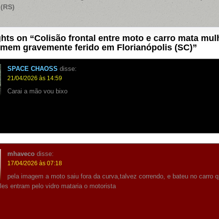
 (RS)
hts on “
Colisão frontal entre moto e carro mata mul
omem gravemente ferido em Florianópolis (SC)
”
SPACE CHAOSS
disse:
21/04/2026 às 14:59
Carai a mão vou bixo
mhaveco
disse:
17/04/2026 às 07:18
pela imagem a moto saiu fora da curva,talvez correndo, e bateu no carro q
eles entram pelo vidro mataria o motorista