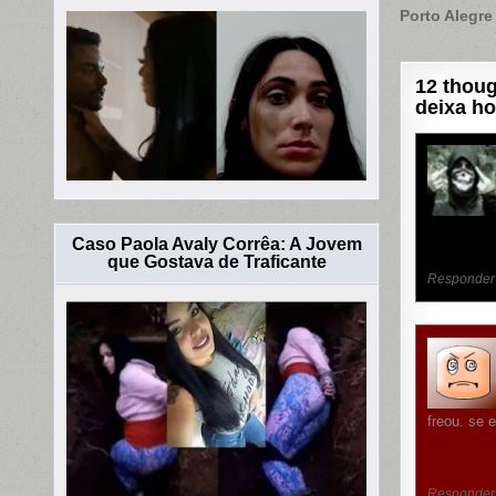
de
Porto Alegre
Post
12 thoug
deixa h
Caso Paola Avaly Corrêa: A Jovem
que Gostava de Traficante
Responder
freou. se 
Responder