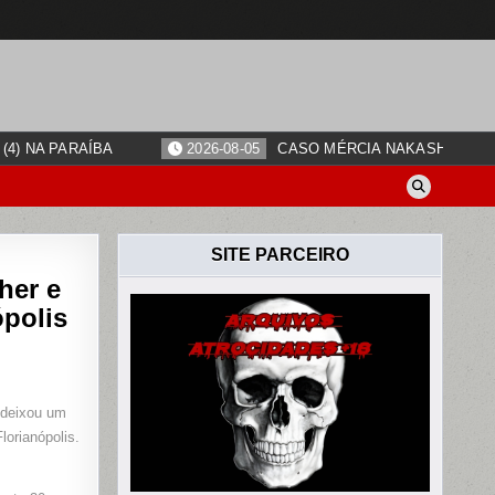
4) NA PARAÍBA
2026-08-05
CASO MÉRCIA NAKASHIMA: O
SITE PARCEIRO
her e
polis
 deixou um
lorianópolis.