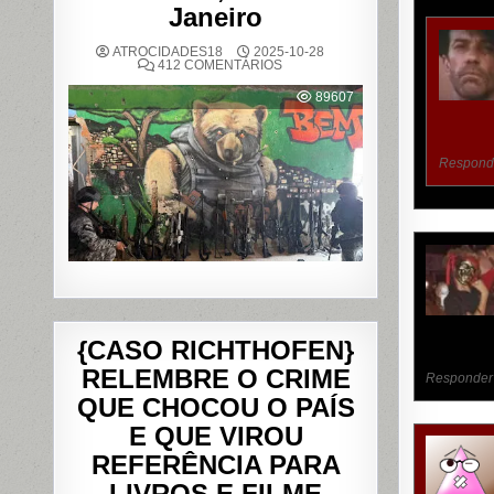
Janeiro
ATROCIDADES18
2025-10-28
EM
412 COMENTÁRIOS
OPERAÇÃO
POLICIAL
89607
DEIXA
121
MORTOS
NOS
COMPLEXOS
Respond
DO
ALEMÃO
E
DA
PENHA,
NO
RIO
DE
JANEIRO
{CASO RICHTHOFEN}
RELEMBRE O CRIME
Responder
QUE CHOCOU O PAÍS
E QUE VIROU
REFERÊNCIA PARA
LIVROS E FILME