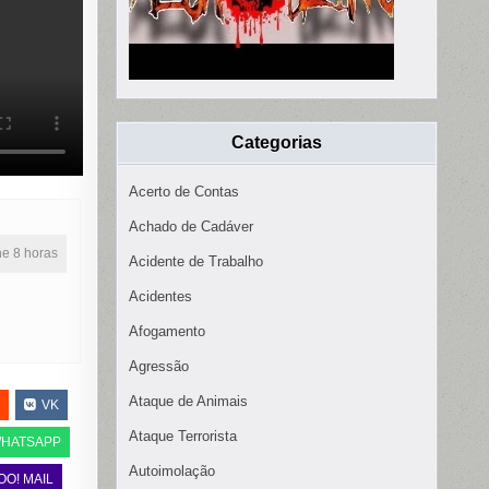
Categorias
Acerto de Contas
Achado de Cadáver
ine 8 horas
Acidente de Trabalho
Acidentes
Afogamento
Agressão
Ataque de Animais
VK
Ataque Terrorista
HATSAPP
Autoimolação
OO! MAIL