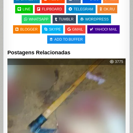
LINE
FLIPBOARD
TELEGRAM
OK.RU
WHATSAPP
TUMBLR
WORDPRESS
BLOGGER
SKYPE
GMAIL
YAHOO! MAIL
ADD TO BUFFER
Postagens Relacionadas
3775