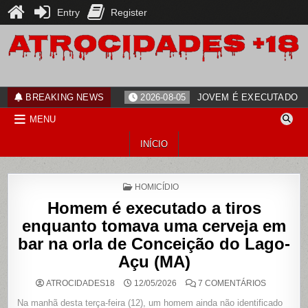
Entry
Register
Skip
to
content
ATROCIDADES+18
noticias
BREAKING NEWS
2026-08-05
JOVEM É EXECUTADO PO
MENU
INÍCIO
POSTED
HOMICÍDIO
IN
Homem é executado a tiros
enquanto tomava uma cerveja em
bar na orla de Conceição do Lago-
Açu (MA)
EM
ATROCIDADES18
12/05/2026
7 COMENTÁRIOS
HOMEM
É
Na manhã desta terça-feira (12), um homem ainda não identificado
EXECUTA