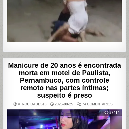
TRAVESTI
APÓS
SUPOSTA
DÍVIDA
POR
PROGRA
Manicure de 20 anos é encontrada
morta em motel de Paulista,
Pernambuco, com controle
remoto nas partes íntimas;
suspeito é preso
EM
ATROCIDADES18
2025-09-25
74 COMENTÁRIOS
MANICUR
DE
27414
20
ANOS
É
ENCONT
MORTA