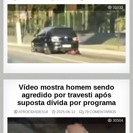
MULHER
É
31033
AGREDI
E
ARRAST
POR
QUILÔM
APÓS
BRIGA
EM
CASA
DE
SHOWS
EM
SÃO
PAULO
Vídeo mostra homem sendo
agredido por travesti após
suposta dívida por programa
EM
ATROCIDADES18
2025-06-12
79 COMENTÁRIOS
VÍDEO
MOSTRA
30504
HOMEM
SENDO
AGREDID
POR