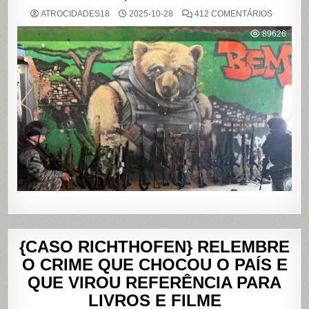
EM
ATROCIDADES18
2025-10-28
412 COMENTÁRIOS
OPERAÇ
POLICIAL
89626
DEIXA
121
MORTOS
NOS
COMPLE
DO
ALEMÃO
E
DA
PENHA,
NO
RIO
DE
JANEIRO
{CASO RICHTHOFEN} RELEMBRE
O CRIME QUE CHOCOU O PAÍS E
QUE VIROU REFERÊNCIA PARA
LIVROS E FILME