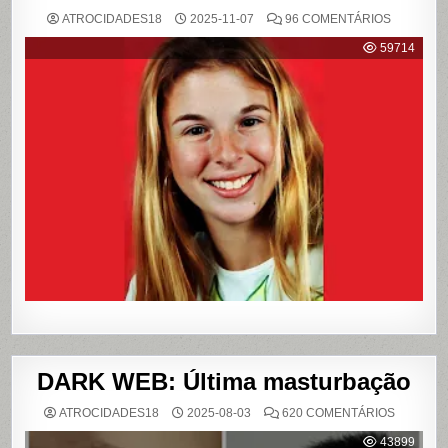
EM
ATROCIDADES18
2025-11-07
96 COMENTÁRIOS
{CASO
RICHTHO
59714
RELEMB
O
CRIME
QUE
CHOCOU
O
PAÍS
E
QUE
VIROU
REFERÊN
PARA
LIVROS
E
FILME
DARK WEB: Última masturbação
EM
ATROCIDADES18
2025-08-03
620 COMENTÁRIOS
DARK
WEB:
43899