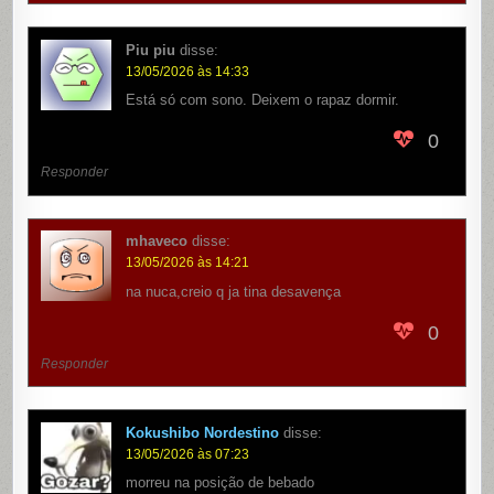
Piu piu
disse:
13/05/2026 às 14:33
Está só com sono. Deixem o rapaz dormir.
0
Responder
mhaveco
disse:
13/05/2026 às 14:21
na nuca,creio q ja tina desavença
0
Responder
Kokushibo Nordestino
disse:
13/05/2026 às 07:23
morreu na posição de bebado