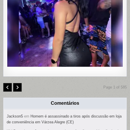
EM
MOTEL
DE
PAULISTA
PERNAMB
COM
CONTRO
REMOTO
NAS
PARTES
ÍNTIMAS;
SUSPEIT
É
PRESO
Page 1 of 585
Comentários
Jackson5
em
Homem é assassinado a tiros após discussão em loja
de conveniência em Várzea Alegre (CE)