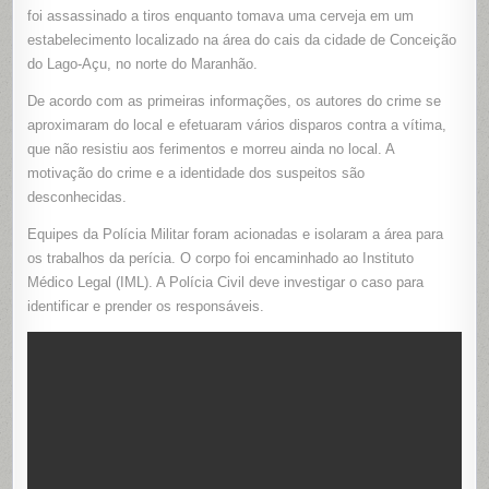
A
foi assassinado a tiros enquanto tomava uma cerveja em um
TIROS
ENQUANT
estabelecimento localizado na área do cais da cidade de Conceição
TOMAVA
do Lago-Açu, no norte do Maranhão.
UMA
CERVEJA
EM
De acordo com as primeiras informações, os autores do crime se
BAR
NA
aproximaram do local e efetuaram vários disparos contra a vítima,
ORLA
DE
que não resistiu aos ferimentos e morreu ainda no local. A
CONCEIÇ
DO
motivação do crime e a identidade dos suspeitos são
LAGO-
AÇU
desconhecidas.
(MA)
Equipes da Polícia Militar foram acionadas e isolaram a área para
os trabalhos da perícia. O corpo foi encaminhado ao Instituto
Médico Legal (IML). A Polícia Civil deve investigar o caso para
identificar e prender os responsáveis.