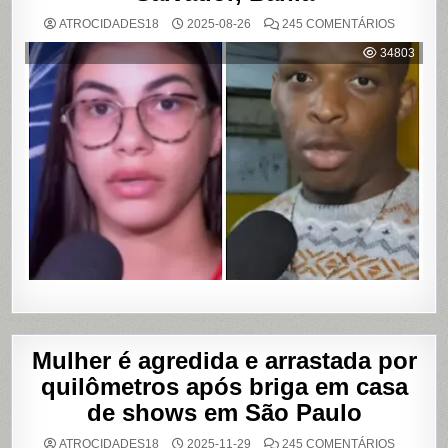
EM
ATROCIDADES18
2025-08-26
245 COMENTÁRIOS
MULHER
ACUSA
34803
MOTOBO
DE
UBER
DE
CUMPLIC
EM
ASSALTO
COM
VAZAME
DE
VÍDEOS
ÍNTIMOS
EM
SALVADO
BAHIA
Mulher é agredida e arrastada por
quilômetros após briga em casa
de shows em São Paulo
EM
ATROCIDADES18
2025-11-29
245 COMENTÁRIOS