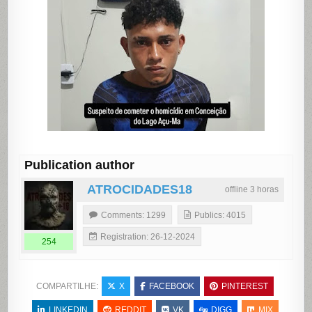
Publication author
ATROCIDADES18
offline 3 horas
Comments: 1299
Publics: 4015
Registration: 26-12-2024
254
COMPARTILHE:
X
FACEBOOK
PINTEREST
LINKEDIN
REDDIT
VK
DIGG
MIX