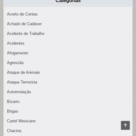
Categorias
Acerto de Contas
Achado de Cadáver
Acidente de Trabalho
Acidentes
Afogamento
Agressão
Ataque de Animais
Ataque Terrorista
Autoimolação
Bizarro
Brigas
Cartel Mexicano
SCR
TO
Chacina
TOP