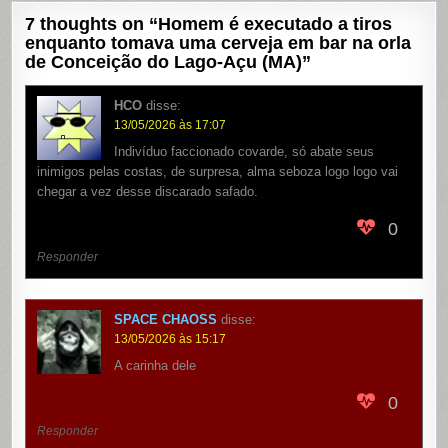
7 thoughts on “
Homem é executado a tiros
enquanto tomava uma cerveja em bar na orla
de Conceição do Lago-Açu (MA)
”
HCO
disse:
13/05/2026 às 17:07
Indivíduo faccionado covarde, só abate seus
inimigos pelas costas, de surpresa, alma seboza logo logo vai
chegar a vez desse discarado safado.
0
Responder
SPACE CHAOSS
disse:
13/05/2026 às 15:17
A carinha dele
0
Responder