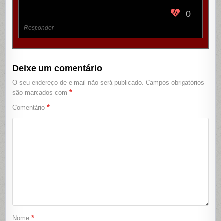
0
Responder
Deixe um comentário
O seu endereço de e-mail não será publicado.
Campos obrigatórios
*
são marcados com
*
Comentário
*
Nome