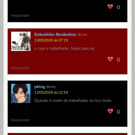
0
Responder
Kokushibo Nordestino
disse:
13/05/2026 às 07:23
o cara e trabalhador, fiquei paia aq
0
Responder
pking
disse:
12/05/2026 às 22:54
Quando é morte de trabalhador eu fico triste.
0
Responder