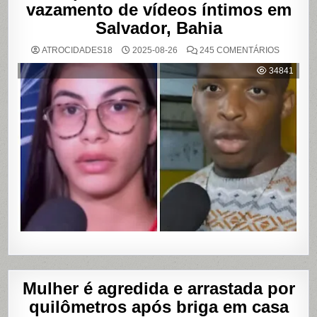
vazamento de vídeos íntimos em
Salvador, Bahia
EM
ATROCIDADES18
2025-08-26
245 COMENTÁRIOS
MULHER
ACUSA
34841
MOTOBO
DE
UBER
DE
CUMPLIC
EM
ASSALTO
COM
VAZAME
DE
VÍDEOS
ÍNTIMOS
EM
SALVADO
BAHIA
Mulher é agredida e arrastada por
quilômetros após briga em casa