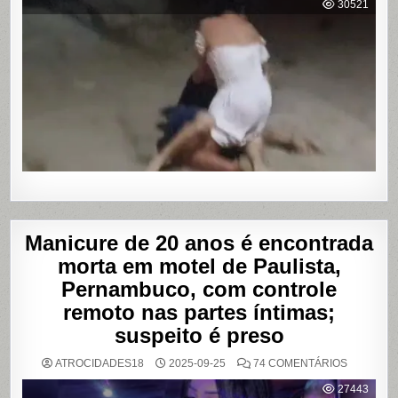
30521
HOMEM
SENDO
AGREDID
POR
TRAVESTI
APÓS
SUPOSTA
DÍVIDA
POR
PROGRA
Manicure de 20 anos é encontrada
morta em motel de Paulista,
Pernambuco, com controle
remoto nas partes íntimas;
suspeito é preso
EM
ATROCIDADES18
2025-09-25
74 COMENTÁRIOS
MANICUR
DE
27443
20