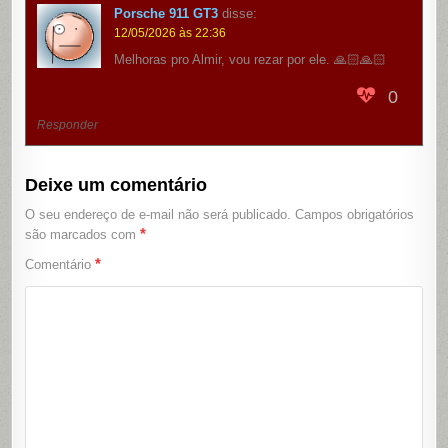
Porsche 911 GT3
disse:
12/05/2026 às 22:36
Melhoras pro Almir, vou rezar por ele. 🙏🏻🙏🏻
0
Responder
Deixe um comentário
O seu endereço de e-mail não será publicado.
Campos obrigatórios
*
são marcados com
*
Comentário