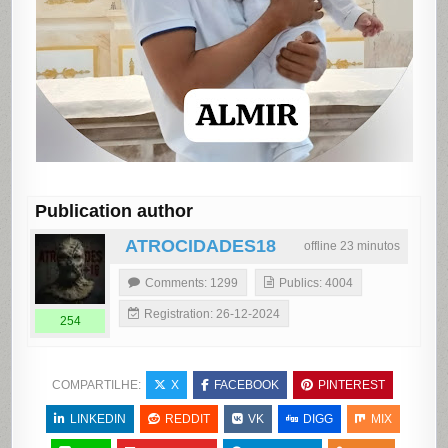
Publication author
ATROCIDADES18
offline 23 minutos
Comments: 1299
Publics: 4004
Registration: 26-12-2024
254
COMPARTILHE:
X
FACEBOOK
PINTEREST
LINKEDIN
REDDIT
VK
DIGG
MIX