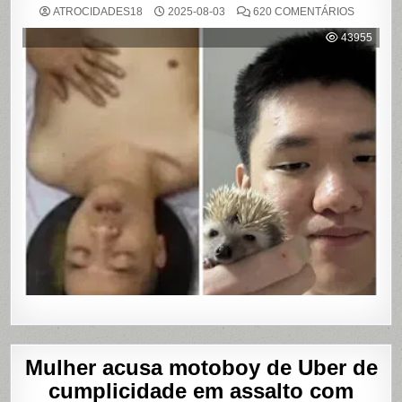
EM
ATROCIDADES18
2025-08-03
620 COMENTÁRIOS
DARK
WEB:
43955
ÚLTIMA
MASTUR
Mulher acusa motoboy de Uber de
cumplicidade em assalto com