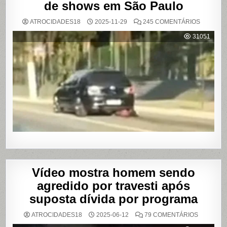
de shows em São Paulo
EM
ATROCIDADES18
2025-11-29
245 COMENTÁRIOS
MULHER
É
31051
AGREDI
E
ARRAST
POR
QUILÔM
APÓS
BRIGA
EM
CASA
DE
SHOWS
EM
SÃO
PAULO
Vídeo mostra homem sendo
agredido por travesti após
suposta dívida por programa
EM
ATROCIDADES18
2025-06-12
79 COMENTÁRIOS
VÍDEO
MOSTRA