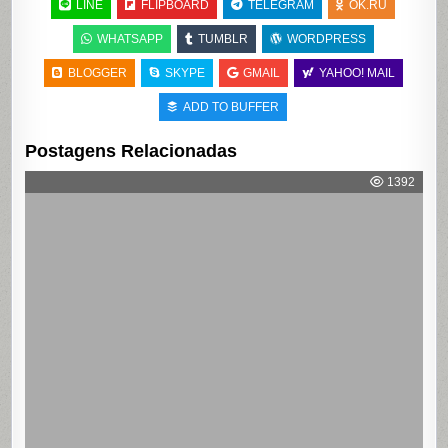
LINE
FLIPBOARD
TELEGRAM
OK.RU
WHATSAPP
TUMBLR
WORDPRESS
BLOGGER
SKYPE
GMAIL
YAHOO! MAIL
ADD TO BUFFER
Postagens Relacionadas
1392