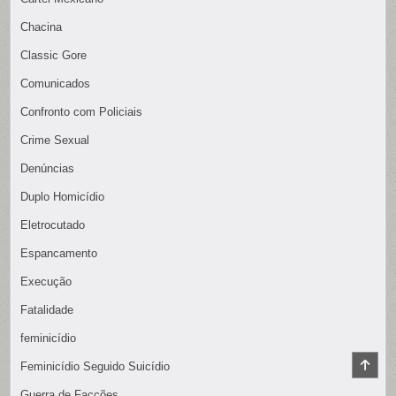
Chacina
Classic Gore
Comunicados
Confronto com Policiais
Crime Sexual
Denúncias
Duplo Homicídio
Eletrocutado
Espancamento
Execução
Fatalidade
feminicídio
SCR
Feminicídio Seguido Suicídio
TO
TOP
Guerra de Facções