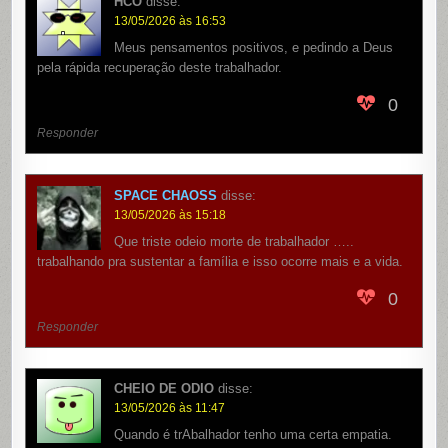
HCO
disse:
13/05/2026 às 16:53
Meus pensamentos positivos, e pedindo a Deus
pela rápida recuperação deste trabalhador.
0
Responder
SPACE CHAOSS
disse:
13/05/2026 às 15:18
Que triste odeio morte de trabalhador …..
trabalhando pra sustentar a família e isso ocorre mais e a vida.
0
Responder
CHEIO DE ODIO
disse:
13/05/2026 às 11:47
Quando é trAbalhador tenho uma certa empatia.