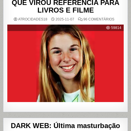
QUE VIROU REFERÊNCIA PARA
LIVROS E FILME
EM
ATROCIDADES18
2025-11-07
96 COMENTÁRIOS
{CASO
RICHTHO
59814
RELEMB
O
CRIME
QUE
CHOCOU
O
PAÍS
E
QUE
VIROU
REFERÊN
PARA
LIVROS
E
FILME
DARK WEB: Última masturbação