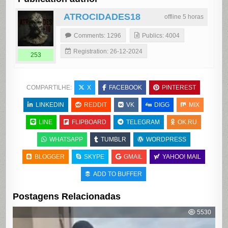
ATROCIDADES18
offline 5 horas
Comments: 1296
Publics: 4004
Registration: 26-12-2024
253
COMPARTILHE:
X
FACEBOOK
PINTEREST
LINKEDIN
REDDIT
VK
DIGG
MIX
LINE
FLIPBOARD
TELEGRAM
OK.RU
WHATSAPP
TUMBLR
WORDPRESS
BLOGGER
SKYPE
GMAIL
YAHOO! MAIL
ADD TO BUFFER
Postagens Relacionadas
5530