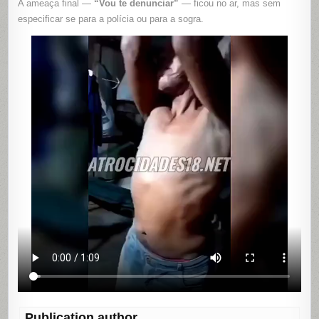
A ameaça final —
“Vou te denunciar”
— ficou no ar, mas sem
especificar se para a polícia ou para a sogra.
Publication author