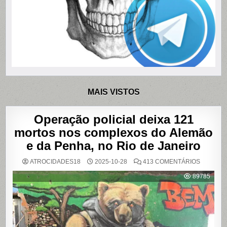
MAIS VISTOS
Operação policial deixa 121
mortos nos complexos do Alemão
e da Penha, no Rio de Janeiro
EM
ATROCIDADES18
2025-10-28
413 COMENTÁRIOS
OPERAÇ
POLICIAL
89785
DEIXA
121
MORTOS
NOS
COMPLE
DO
ALEMÃO
E