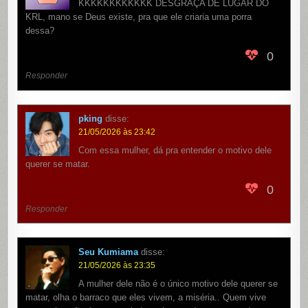
KKKKKKKKKKKK DESGRAÇA DE LUGAR DO
KRL, mano se Deus existe, pra que ele criaria uma porra
dessa?
0
Responder
pking
disse:
21/05/2026 às 23:42
Com essa mulher, dá pra entender o motivo dele
querer se matar.
0
Responder
Seu Kumiama
disse:
21/05/2026 às 23:35
A mulher dele não é o único motivo dele querer se
matar, olha o barraco que eles vivem, a miséria.. Quem vive