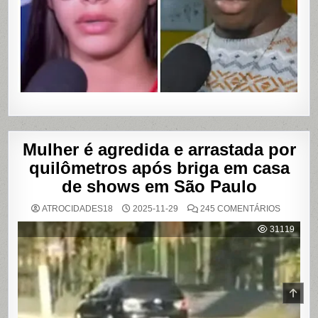
VAZAME
DE
VÍDEOS
ÍNTIMOS
EM
SALVADO
BAHIA
Mulher é agredida e arrastada por
quilômetros após briga em casa
de shows em São Paulo
EM
ATROCIDADES18
2025-11-29
245 COMENTÁRIOS
MULHER
É
31119
AGREDI
E
ARRAST
POR
QUILÔM
APÓS
BRIGA
SCR
EM
TO
CASA
DE
TOP