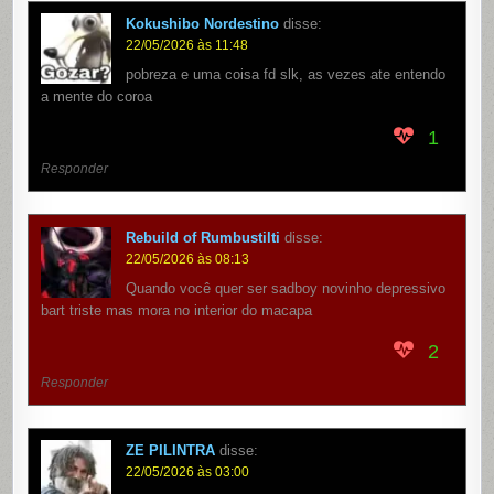
Kokushibo Nordestino
disse:
22/05/2026 às 11:48
pobreza e uma coisa fd slk, as vezes ate entendo
a mente do coroa
1
Responder
Rebuild of Rumbustilti
disse:
22/05/2026 às 08:13
Quando você quer ser sadboy novinho depressivo
bart triste mas mora no interior do macapa
2
Responder
ZE PILINTRA
disse:
22/05/2026 às 03:00