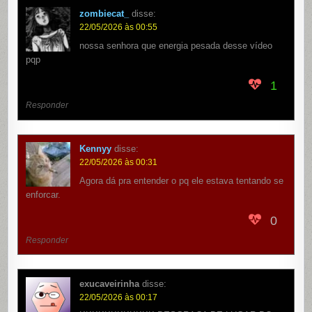
zombiecat_
disse:
22/05/2026 às 00:55
nossa senhora que energia pesada desse vídeo
pqp
1
Responder
Kennyy
disse:
22/05/2026 às 00:31
Agora dá pra entender o pq ele estava tentando se
enforcar.
0
Responder
exucaveirinha
disse:
22/05/2026 às 00:17