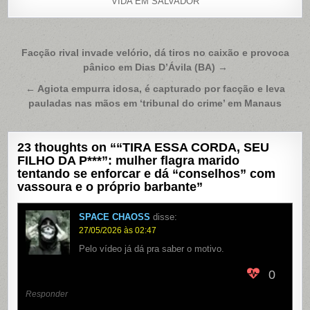
VIDA EM SALVADOR
Navegação
Facção rival invade velório, dá tiros no caixão e provoca
pânico em Dias D’Ávila (BA) →
de
Post
← Agiota empurra idosa, é capturado por facção e leva
pauladas nas mãos em ‘tribunal do crime’ em Manaus
23 thoughts on “
“TIRA ESSA CORDA, SEU
FILHO DA P***”: mulher flagra marido
tentando se enforcar e dá “conselhos” com
vassoura e o próprio barbante
”
SPACE CHAOSS
disse:
27/05/2026 às 02:47
Pelo vídeo já dá pra saber o motivo.
0
Responder