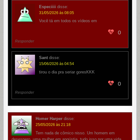
Especiiii
disse:
31/05/2026 às 08:05
Você tá em todos os vídeos em
0
Responder
Sant
disse:
15/06/2026 às 04:54
tirou o dia pra seriar goresKKK
0
Responder
Homer Harper
disse:
25/05/2026 às 21:18
Tem nada de cômico nisso. Um homem em
desespero, uma mulher em angústia, tudo isso por uma vida