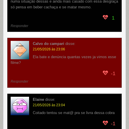
numa situação dessas e ainda mais casado com essa desgraça
só pensa em beber cachaça e se matar mesmo.
1
Responder
Calvo do campari
disse:
21/05/2026 às 23:06
Ela bate e denúncia quantas vezes ja vimos esse
filme?
-1
Responder
Elaine
disse:
21/05/2026 às 23:04
Coitado tentou se mat@ pra se livra dessa cobra
-1