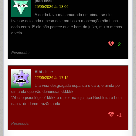
joao
disse:
25/05/2026 às 13:06
A corda tava mal amarrada em cima. se ele
tivesse colocado o peso dele pra baixo a operação não tinha
dado certo. E ele não parece que é bom do juízo, muito menos
a véia.
2
Responder
Albi
disse:
22/05/2026 às 17:15
É a véia desgraçada espanca o cara, e ainda por
cima ela que vão denunciar kkkkkk
“Abuso psicológico” kkkk e o pior, na injustiça Bostileira é bem
capaz de darem razão a ela.
-1
Responder