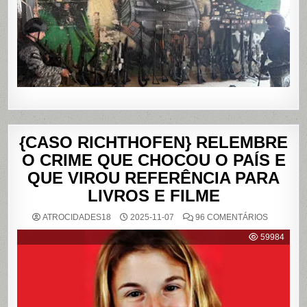
DA
PENHA,
NO
RIO
DE
JANEIRO
{CASO RICHTHOFEN} RELEMBRE
O CRIME QUE CHOCOU O PAÍS E
QUE VIROU REFERÊNCIA PARA
LIVROS E FILME
EM
ATROCIDADES18
2025-11-07
96 COMENTÁRIOS
{CASO
RICHTHO
59984
RELEMB
O
CRIME
QUE
CHOCOU
O
PAÍS
E