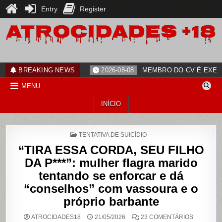
Entry
Register
Skip
to
content
ATROCIDADES+18
noticias
BREAKING NEWS
2026-08-08
MEMBRO DO CV É EXECU
MENU
INÍCIO
POSTED
TENTATIVA DE SUICÍDIO
IN
“TIRA ESSA CORDA, SEU FILHO
DA P***”: mulher flagra marido
tentando se enforcar e dá
“conselhos” com vassoura e o
próprio barbante
EM
ATROCIDADES18
21/05/2026
23 COMENTÁRIOS