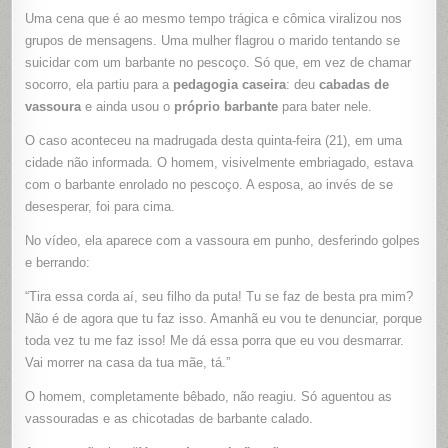
“TIRA
ESSA
Uma cena que é ao mesmo tempo trágica e cômica viralizou nos
CORDA,
SEU
grupos de mensagens. Uma mulher flagrou o marido tentando se
FILHO
DA
suicidar com um barbante no pescoço. Só que, em vez de chamar
P***”:
socorro, ela partiu para a
pedagogia caseira
: deu
cabadas de
MULHER
FLAGRA
vassoura
e ainda usou o
próprio barbante
para bater nele.
MARIDO
TENTAND
SE
O caso aconteceu na madrugada desta quinta-feira (21), em uma
ENFORC
E
cidade não informada. O homem, visivelmente embriagado, estava
DÁ
“CONSEL
com o barbante enrolado no pescoço. A esposa, ao invés de se
COM
VASSOUR
desesperar, foi para cima.
E
O
No vídeo, ela aparece com a vassoura em punho, desferindo golpes
PRÓPRIO
BARBANT
e berrando:
“Tira essa corda aí, seu filho da puta! Tu se faz de besta pra mim?
Não é de agora que tu faz isso. Amanhã eu vou te denunciar, porque
toda vez tu me faz isso! Me dá essa porra que eu vou desmarrar.
Vai morrer na casa da tua mãe, tá.”
O homem, completamente bêbado, não reagiu. Só aguentou as
vassouradas e as chicotadas de barbante calado.