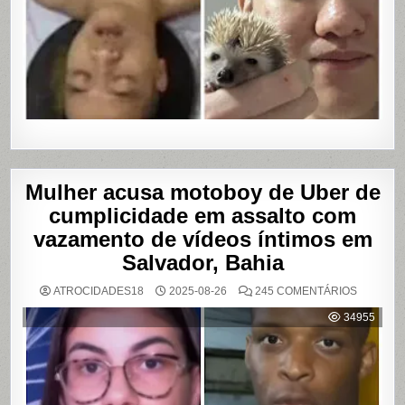
Mulher acusa motoboy de Uber de
cumplicidade em assalto com
vazamento de vídeos íntimos em
Salvador, Bahia
EM
ATROCIDADES18
2025-08-26
245 COMENTÁRIOS
MULHER
ACUSA
34955
MOTOBO
DE
UBER
DE
CUMPLIC
EM
ASSALTO
COM