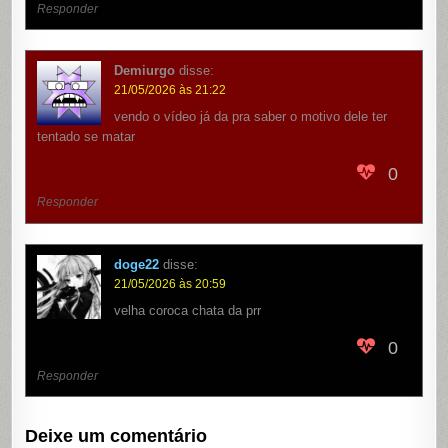
Responder
Demiurgo
disse:
21/05/2026 às 21:22
vendo o vídeo já da pra saber o motivo dele ter
tentado se matar
0
Responder
doge22
disse:
21/05/2026 às 20:59
velha coroca chata da prr
0
Responder
Deixe um comentário