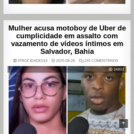
Mulher acusa motoboy de Uber de
cumplicidade em assalto com
vazamento de vídeos íntimos em
Salvador, Bahia
EM
ATROCIDADES18
2025-08-26
245 COMENTÁRIOS
MULHER
ACUSA
34803
MOTOBO
DE
UBER
DE
CUMPLIC
EM
ASSALTO
COM
VAZAME
DE
VÍDEOS
ÍNTIMOS
EM
SALVADO
BAHIA
SCR
TO
TOP