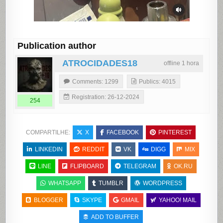
Publication author
ATROCIDADES18
offline 1 hora
Comments: 1299
Publics: 4015
Registration: 26-12-2024
254
COMPARTILHE:
X
FACEBOOK
PINTEREST
LINKEDIN
REDDIT
VK
DIGG
MIX
LINE
FLIPBOARD
TELEGRAM
OK.RU
WHATSAPP
TUMBLR
WORDPRESS
BLOGGER
SKYPE
GMAIL
YAHOO! MAIL
ADD TO BUFFER