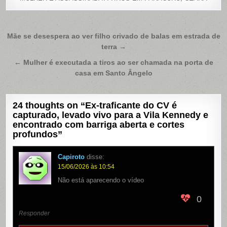
Navegação
Mãe se desespera ao ver filho crivado de balas em estrada de
terra →
de
Post
← Mulher é executada a tiros ao ser chamada na porta de
casa em Santo Ângelo
24 thoughts on “
Ex-traficante do CV é
capturado, levado vivo para a Vila Kennedy e
encontrado com barriga aberta e cortes
profundos
”
Capiroto
disse:
15/06/2026 às 10:54
Não está aparecendo o vídeo
0
Responder