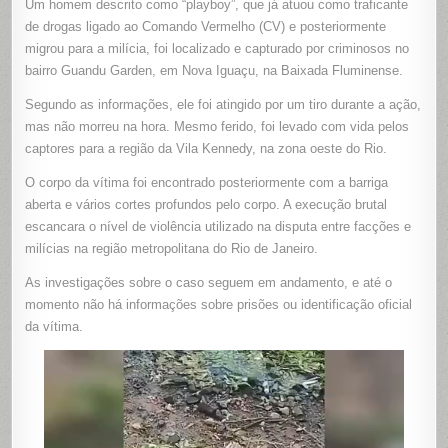
Um homem descrito como “playboy”, que já atuou como traficante
CV
É
de drogas ligado ao Comando Vermelho (CV) e posteriormente
CAPTURA
LEVADO
migrou para a milícia, foi localizado e capturado por criminosos no
VIVO
bairro Guandu Garden, em Nova Iguaçu, na Baixada Fluminense.
PARA
A
VILA
Segundo as informações, ele foi atingido por um tiro durante a ação,
KENNEDY
E
mas não morreu na hora. Mesmo ferido, foi levado com vida pelos
ENCONT
COM
captores para a região da Vila Kennedy, na zona oeste do Rio.
BARRIGA
ABERTA
E
O corpo da vítima foi encontrado posteriormente com a barriga
CORTES
PROFUN
aberta e vários cortes profundos pelo corpo. A execução brutal
escancara o nível de violência utilizado na disputa entre facções e
milícias na região metropolitana do Rio de Janeiro.
As investigações sobre o caso seguem em andamento, e até o
momento não há informações sobre prisões ou identificação oficial
da vítima.