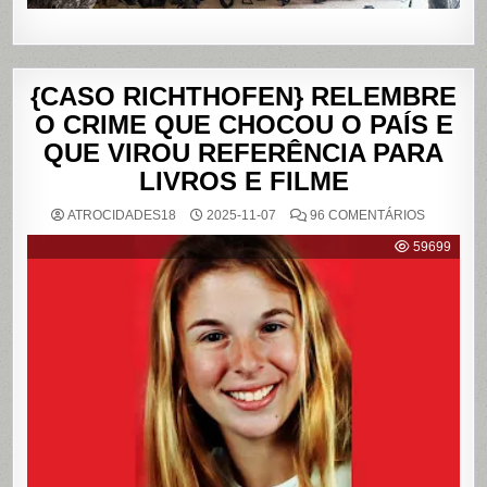
{CASO RICHTHOFEN} RELEMBRE
O CRIME QUE CHOCOU O PAÍS E
QUE VIROU REFERÊNCIA PARA
LIVROS E FILME
EM
ATROCIDADES18
2025-11-07
96 COMENTÁRIOS
{CASO
RICHTHO
59699
RELEMB
O
CRIME
QUE
CHOCOU
O
PAÍS
E
QUE
VIROU
REFERÊN
PARA
LIVROS
E
FILME