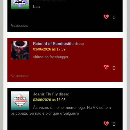
Eca
0
Responder
Rebuild of Rumbustilti
disse:
03/06/2026 às 17:39
vitima do facehugger
0
Responder
Joanir Fly Fly
disse:
03/06/2026 às 16:05
Às vezes é melhor morrer logo. Na VK só tem
psicopata. Só não é pior que o Salgueiro
0