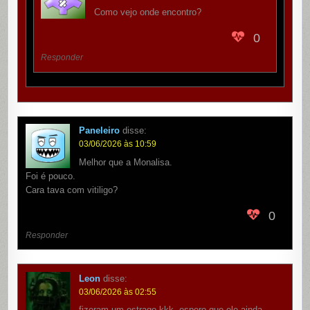
Como vejo onde encontro?
0
Responder
Paneleiro
disse:
03/06/2026 às 10:59
Melhor que a Monalisa.
Foi é pouco.
Cara tava com vitiligo?
0
Responder
Leon
disse:
03/06/2026 às 02:55
fizeram um estrago kkk, espero que ele ainda