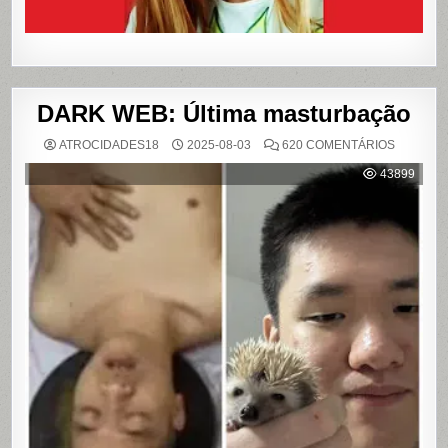
DARK WEB: Última masturbação
EM
ATROCIDADES18
2025-08-03
620 COMENTÁRIOS
DARK
WEB:
43899
ÚLTIMA
MASTUR