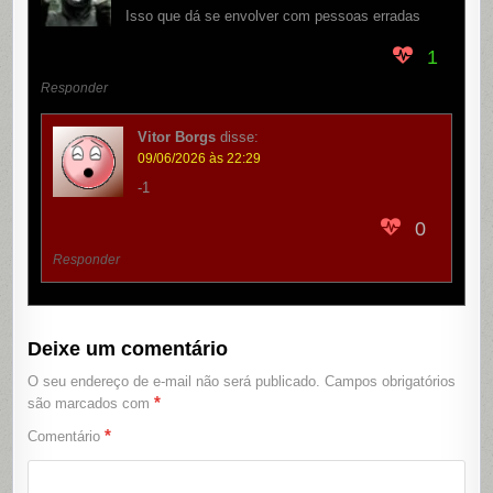
Isso que dá se envolver com pessoas erradas
1
Responder
Vitor Borgs
disse:
09/06/2026 às 22:29
-1
0
Responder
Deixe um comentário
O seu endereço de e-mail não será publicado.
Campos obrigatórios
*
são marcados com
*
Comentário