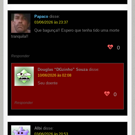
Papaco
disse:
03/06/2026 às 23:37
Que bagunça!! Espero que tenha tido uma morte
tranquila!!
0
Responder
Douglas “DGzinho” Souza
disse:
10/06/2026 às 02:08
Seu doente
0
Responder
Albi
disse:
03/06/2026 às 20:53