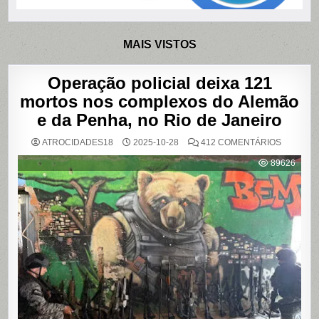
MAIS VISTOS
Operação policial deixa 121
mortos nos complexos do Alemão
e da Penha, no Rio de Janeiro
EM
ATROCIDADES18
2025-10-28
412 COMENTÁRIOS
OPERAÇ
POLICIAL
89626
DEIXA
121
MORTOS
NOS
COMPLE
DO
ALEMÃO
E
DA
PENHA,
NO
RIO
DE
JANEIRO