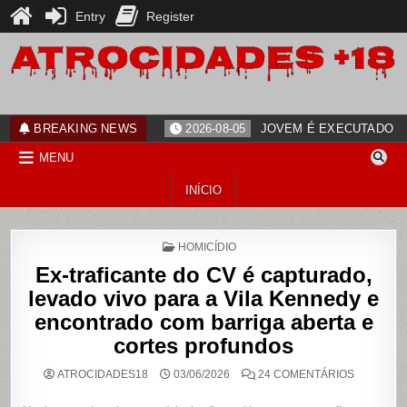
Entry
Register
Skip
to
content
ATROCIDADES+18
noticias
BREAKING NEWS
2026-08-05
JOVEM É EXECUTADO PO
MENU
INÍCIO
POSTED
HOMICÍDIO
IN
Ex-traficante do CV é capturado,
levado vivo para a Vila Kennedy e
encontrado com barriga aberta e
cortes profundos
EM
ATROCIDADES18
03/06/2026
24 COMENTÁRIOS
EX-
TRAFICA
DO