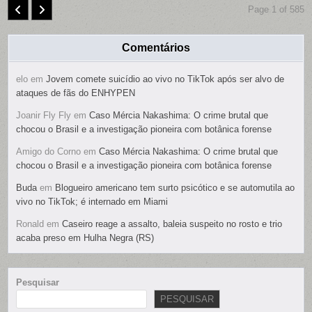
Page 1 of 585
Comentários
elo
em
Jovem comete suicídio ao vivo no TikTok após ser alvo de
ataques de fãs do ENHYPEN
Joanir Fly Fly
em
Caso Mércia Nakashima: O crime brutal que
chocou o Brasil e a investigação pioneira com botânica forense
Amigo do Corno
em
Caso Mércia Nakashima: O crime brutal que
chocou o Brasil e a investigação pioneira com botânica forense
Buda
em
Blogueiro americano tem surto psicótico e se automutila ao
vivo no TikTok; é internado em Miami
Ronald
em
Caseiro reage a assalto, baleia suspeito no rosto e trio
acaba preso em Hulha Negra (RS)
Pesquisar
PESQUISAR