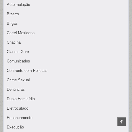
Autoimolação
Bizarro
Brigas
Cartel Mexicano
Chacina
Classic Gore
Comunicados
Confronto com Policiais
Crime Sexual
Denúncias
Duplo Homicídio
Eletrocutado
Espancamento
SCR
TO
Execução
TOP