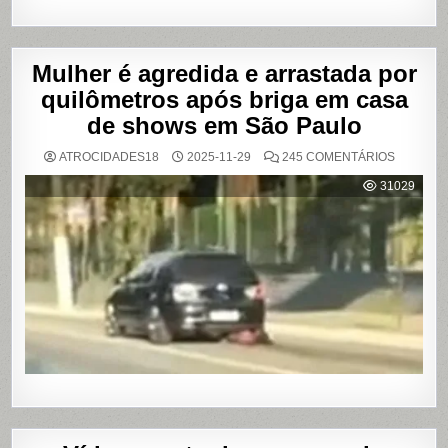
Mulher é agredida e arrastada por
quilômetros após briga em casa
de shows em São Paulo
EM
ATROCIDADES18
2025-11-29
245 COMENTÁRIOS
MULHER
É
31029
AGREDI
E
ARRAST
POR
QUILÔM
APÓS
BRIGA
EM
CASA
DE
SHOWS
EM
SÃO
PAULO