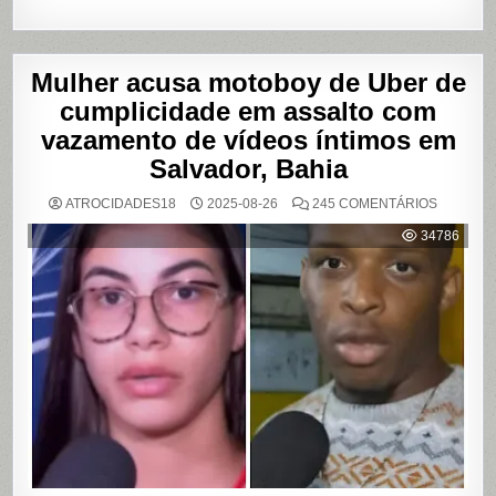
Mulher acusa motoboy de Uber de
cumplicidade em assalto com
vazamento de vídeos íntimos em
Salvador, Bahia
EM
ATROCIDADES18
2025-08-26
245 COMENTÁRIOS
MULHER
ACUSA
34786
MOTOBO
DE
UBER
DE
CUMPLIC
EM
ASSALTO
COM
VAZAME
DE
VÍDEOS
ÍNTIMOS
EM
SALVADO
BAHIA