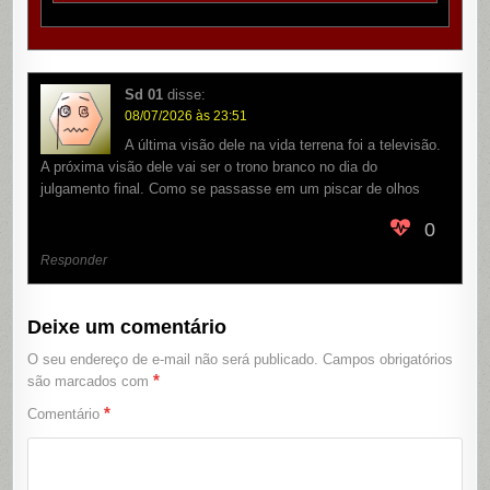
Sd 01
disse:
08/07/2026 às 23:51
A última visão dele na vida terrena foi a televisão.
A próxima visão dele vai ser o trono branco no dia do
julgamento final. Como se passasse em um piscar de olhos
0
Responder
Deixe um comentário
O seu endereço de e-mail não será publicado.
Campos obrigatórios
*
são marcados com
*
Comentário