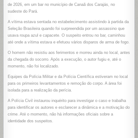
A
de 2026, em um bar no município de Canaã dos Carajás, no
TIROS
DENTRO
sudeste do Pará.
DE
BAR
A vítima estava sentada no estabelecimento assistindo à partida da
ENQUANT
ASSISTIA
Seleção Brasileira quando foi surpreendida por um assassino que
AO
JOGO
usava roupa azul e capacete. O suspeito entrou no bar, caminhou
DO
BRASIL
até onde a vítima estava e efetuou vários disparos de arma de fogo.
EM
CANAÃ
DOS
O homem não resistiu aos ferimentos e morreu ainda no local, antes
CARAJÁS
(PA)
da chegada do socorro. Após a execução, o autor fugiu e, até o
momento, não foi localizado.
Equipes da Polícia Militar e da Polícia Científica estiveram no local
para os primeiros levantamentos e remoção do corpo. A área foi
isolada para a realização da perícia.
A Polícia Civil instaurou inquérito para investigar o caso e trabalha
para identificar os autores e esclarecer a dinâmica e a motivação do
crime. Até o momento, não há informações oficiais sobre a
identidade dos suspeitos.