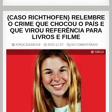
{CASO RICHTHOFEN} RELEMBRE
O CRIME QUE CHOCOU O PAÍS E
QUE VIROU REFERÊNCIA PARA
LIVROS E FILME
EM
ATROCIDADES18
2025-11-07
93 COMENTÁRIOS
{CASO
RICHTHO
59614
RELEMB
O
CRIME
QUE
CHOCOU
O
PAÍS
E
QUE
VIROU
REFERÊN
PARA
LIVROS
E
FILME