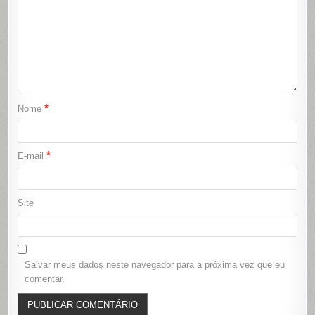
*
Nome
*
E-mail
Site
Salvar meus dados neste navegador para a próxima vez que eu
comentar.