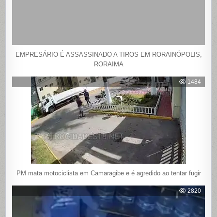
EMPRESÁRIO É ASSASSINADO A TIROS EM RORAINÓPOLIS,
RORAIMA
1484
PM mata motociclista em Camaragibe e é agredido ao tentar fugir
2820