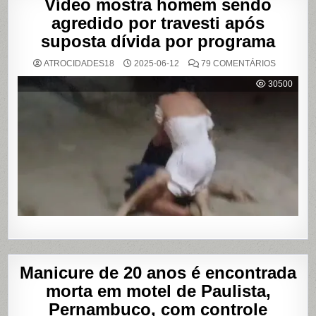
Vídeo mostra homem sendo
agredido por travesti após
suposta dívida por programa
EM
ATROCIDADES18
2025-06-12
79 COMENTÁRIOS
VÍDEO
MOSTRA
30500
HOMEM
SENDO
AGREDID
POR
TRAVESTI
APÓS
SUPOSTA
DÍVIDA
POR
PROGRA
Manicure de 20 anos é encontrada
morta em motel de Paulista,
Pernambuco, com controle