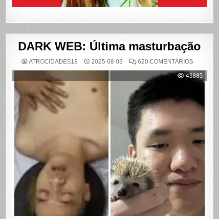
DARK WEB: Última masturbação
EM
ATROCIDADES18
2025-08-03
620 COMENTÁRIOS
DARK
WEB:
43885
ÚLTIMA
MASTUR