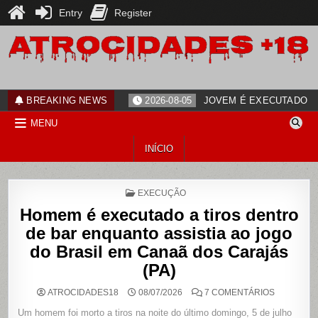
Entry
Register
Skip
to
content
ATROCIDADES+18
noticias
BREAKING NEWS
2026-08-05
JOVEM É EXECUTADO PO
MENU
INÍCIO
POSTED
EXECUÇÃO
IN
Homem é executado a tiros dentro
de bar enquanto assistia ao jogo
do Brasil em Canaã dos Carajás
(PA)
EM
ATROCIDADES18
08/07/2026
7 COMENTÁRIOS
HOMEM
É
Um homem foi morto a tiros na noite do último domingo, 5 de julho
EXECUTA