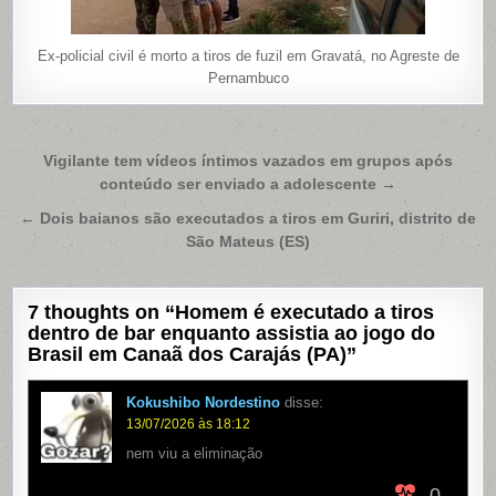
Ex-policial civil é morto a tiros de fuzil em Gravatá, no Agreste de
Pernambuco
Navegação
Vigilante tem vídeos íntimos vazados em grupos após
conteúdo ser enviado a adolescente →
de
Post
← Dois baianos são executados a tiros em Guriri, distrito de
São Mateus (ES)
7 thoughts on “
Homem é executado a tiros
dentro de bar enquanto assistia ao jogo do
Brasil em Canaã dos Carajás (PA)
”
Kokushibo Nordestino
disse:
13/07/2026 às 18:12
nem viu a eliminação
0