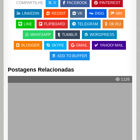
COMPARTILHE:
X
FACEBOOK
PINTEREST
LINKEDIN
REDDIT
VK
DIGG
MIX
LINE
FLIPBOARD
TELEGRAM
OK.RU
WHATSAPP
TUMBLR
WORDPRESS
BLOGGER
SKYPE
GMAIL
YAHOO! MAIL
ADD TO BUFFER
Postagens Relacionadas
1126