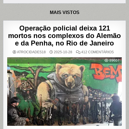
MAIS VISTOS
Operação policial deixa 121
mortos nos complexos do Alemão
e da Penha, no Rio de Janeiro
EM
ATROCIDADES18
2025-10-28
412 COMENTÁRIOS
OPERAÇ
POLICIAL
89607
DEIXA
121
MORTOS
NOS
COMPLE
DO
ALEMÃO
E
DA
PENHA,
NO
RIO
DE
JANEIRO