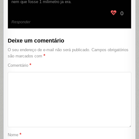
nem que fosse 1 milimetro ja era.
0
Responder
Deixe um comentário
O seu endereço de e-mail não será publicado.
Campos obrigatórios
*
são marcados com
*
Comentário
*
Nome