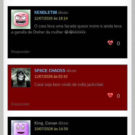
KENDLET88
disse:
11/07/2026 às 18:14
O cara leva uma facada quase morre e ainda leva
a garrafa de Dreher da mulher 😂😂kkkkkk
0
Responder
SPACE CHAOSS
disse:
11/07/2026 às 02:42
Carai seja bem vindo de volta jackchan
0
Responder
King_Conan
disse:
10/07/2026 às 14:50