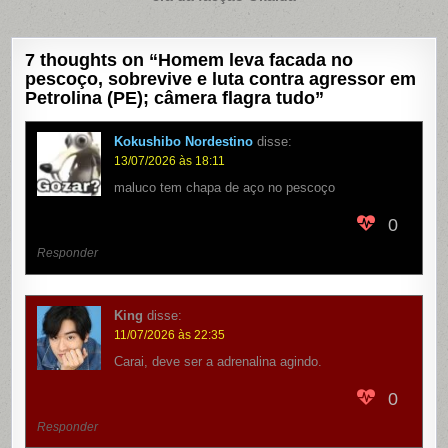
7 thoughts on “
Homem leva facada no
pescoço, sobrevive e luta contra agressor em
Petrolina (PE); câmera flagra tudo
”
Kokushibo Nordestino
disse:
13/07/2026 às 18:11
maluco tem chapa de aço no pescoço
0
Responder
King
disse:
11/07/2026 às 22:35
Carai, deve ser a adrenalina agindo.
0
Responder