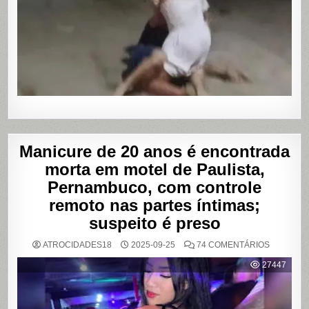
TRAVESTI
APÓS
SUPOSTA
DÍVIDA
POR
PROGRA
Manicure de 20 anos é encontrada
morta em motel de Paulista,
Pernambuco, com controle
remoto nas partes íntimas;
suspeito é preso
EM
ATROCIDADES18
2025-09-25
74 COMENTÁRIOS
MANICUR
DE
27447
20
ANOS
É
ENCONT
MORTA