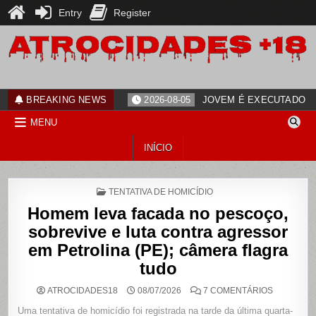
Entry
Register
Skip
to
content
ATROCIDADES+18
noticias
BREAKING NEWS
2026-08-05
JOVEM É EXECUTADO PO
MENU
INÍCIO
POSTED
TENTATIVA DE HOMICÍDIO
IN
Homem leva facada no pescoço,
sobrevive e luta contra agressor
em Petrolina (PE); câmera flagra
tudo
EM
ATROCIDADES18
08/07/2026
7 COMENTÁRIOS
HOMEM
LEVA
Uma tentativa de homicídio foi registrada na tarde da última quarta-
FACADA