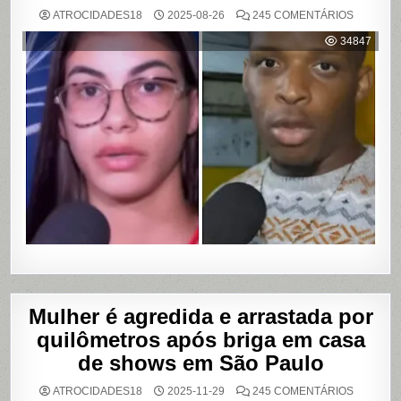
EM
ATROCIDADES18
2025-08-26
245 COMENTÁRIOS
MULHER
ACUSA
34847
MOTOBO
DE
UBER
DE
CUMPLIC
EM
ASSALTO
COM
VAZAME
DE
VÍDEOS
ÍNTIMOS
EM
SALVADO
BAHIA
Mulher é agredida e arrastada por
quilômetros após briga em casa
de shows em São Paulo
EM
ATROCIDADES18
2025-11-29
245 COMENTÁRIOS