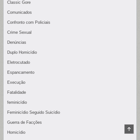
Classic Gore
Comunicados
Confronto com Policiais
Crime Sexual
Denúncias
Duplo Homicídio
Eletrocutado
Espancamento
Execução
Fatalidade
feminicídio
Feminicídio Seguido Suicídio
Guerra de Facções
SCR
Homicídio
TO
TOP