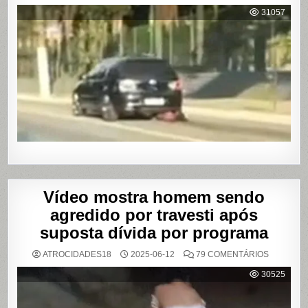
MULHER
É
31057
AGREDI
E
ARRAST
POR
QUILÔM
APÓS
BRIGA
EM
CASA
DE
SHOWS
EM
SÃO
PAULO
Vídeo mostra homem sendo
agredido por travesti após
suposta dívida por programa
EM
ATROCIDADES18
2025-06-12
79 COMENTÁRIOS
VÍDEO
MOSTRA
30525
HOMEM
SENDO
AGREDID
POR