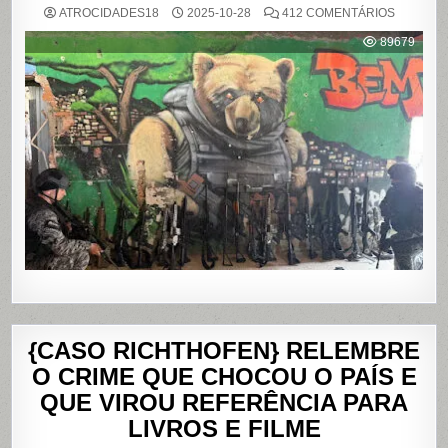
EM
ATROCIDADES18
2025-10-28
412 COMENTÁRIOS
OPERAÇ
POLICIAL
89679
DEIXA
121
MORTOS
NOS
COMPLE
DO
ALEMÃO
E
DA
PENHA,
NO
RIO
DE
JANEIRO
{CASO RICHTHOFEN} RELEMBRE
O CRIME QUE CHOCOU O PAÍS E
QUE VIROU REFERÊNCIA PARA
LIVROS E FILME