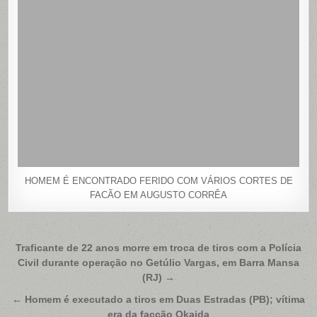
HOMEM É ENCONTRADO FERIDO COM VÁRIOS CORTES DE
FACÃO EM AUGUSTO CORRÊA
Navegação
Traficante de 22 anos morre em troca de tiros com a Polícia
Civil durante operação no Getúlio Vargas, em Barra Mansa
de
(RJ) →
Post
← Homem é executado a tiros em Duas Estradas (PB); vítima
era da facção Okaida