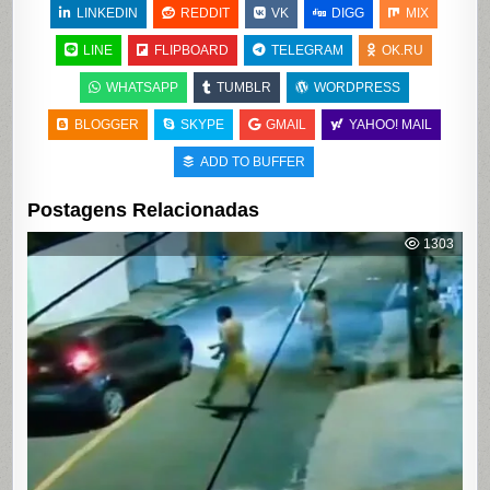
LINKEDIN
REDDIT
VK
DIGG
MIX
LINE
FLIPBOARD
TELEGRAM
OK.RU
WHATSAPP
TUMBLR
WORDPRESS
BLOGGER
SKYPE
GMAIL
YAHOO! MAIL
ADD TO BUFFER
Postagens Relacionadas
1303