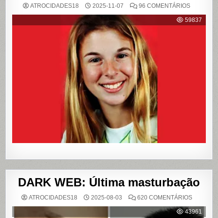
EM
ATROCIDADES18
2025-11-07
96 COMENTÁRIOS
{CASO
RICHTHO
59837
RELEMB
O
CRIME
QUE
CHOCOU
O
PAÍS
E
QUE
VIROU
REFERÊN
PARA
LIVROS
E
FILME
DARK WEB: Última masturbação
EM
ATROCIDADES18
2025-08-03
620 COMENTÁRIOS
DARK
WEB:
43961
ÚLTIMA