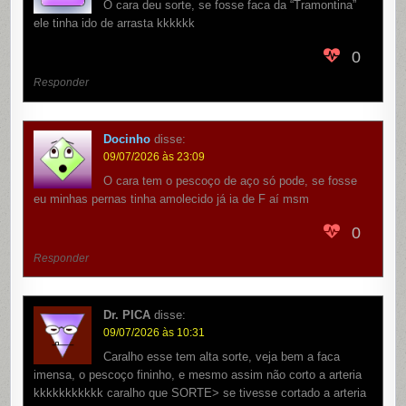
O cara deu sorte, se fosse faca da “Tramontina”
ele tinha ido de arrasta kkkkkk
0
Responder
Docinho
disse:
09/07/2026 às 23:09
O cara tem o pescoço de aço só pode, se fosse
eu minhas pernas tinha amolecido já ia de F aí msm
0
Responder
Dr. PICA
disse:
09/07/2026 às 10:31
Caralho esse tem alta sorte, veja bem a faca
imensa, o pescoço fininho, e mesmo assim não corto a arteria
kkkkkkkkkkk caralho que SORTE> se tivesse cortado a arteria