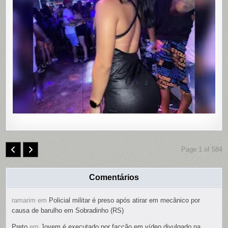
EM
MOTEL
DE
PAULISTA
PERNAMB
COM
CONTRO
REMOTO
NAS
PARTES
ÍNTIMAS;
SUSPEIT
É
PRESO
Page 1 of 584
Comentários
ramarim
em
Policial militar é preso após atirar em mecânico por
causa de barulho em Sobradinho (RS)
Preto
em
Jovem é executado por facção em vídeo divulgado na