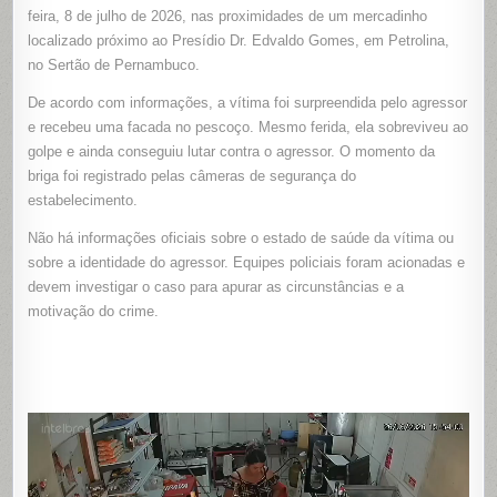
NO
feira, 8 de julho de 2026, nas proximidades de um mercadinho
PESCOÇO
SOBREVIV
localizado próximo ao Presídio Dr. Edvaldo Gomes, em Petrolina,
E
no Sertão de Pernambuco.
LUTA
CONTRA
AGRESSO
De acordo com informações, a vítima foi surpreendida pelo agressor
EM
PETROLIN
e recebeu uma facada no pescoço. Mesmo ferida, ela sobreviveu ao
(PE);
CÂMERA
golpe e ainda conseguiu lutar contra o agressor. O momento da
FLAGRA
TUDO
briga foi registrado pelas câmeras de segurança do
estabelecimento.
Não há informações oficiais sobre o estado de saúde da vítima ou
sobre a identidade do agressor. Equipes policiais foram acionadas e
devem investigar o caso para apurar as circunstâncias e a
motivação do crime.