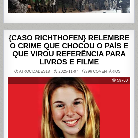
{CASO RICHTHOFEN} RELEMBRE
O CRIME QUE CHOCOU O PAÍS E
QUE VIROU REFERÊNCIA PARA
LIVROS E FILME
EM
ATROCIDADES18
2025-11-07
96 COMENTÁRIOS
{CASO
RICHTHO
59700
RELEMB
O
CRIME
QUE
CHOCOU
O
PAÍS
E
QUE
VIROU
REFERÊN
PARA
LIVROS
E
FILME