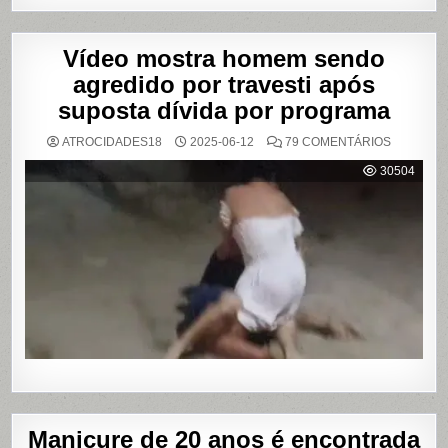
Vídeo mostra homem sendo
agredido por travesti após
suposta dívida por programa
EM
ATROCIDADES18
2025-06-12
79 COMENTÁRIOS
VÍDEO
MOSTRA
30504
HOMEM
SENDO
AGREDID
POR
TRAVESTI
APÓS
SUPOSTA
DÍVIDA
POR
PROGRA
Manicure de 20 anos é encontrada