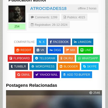
Publication author
ATROCIDADES18
offline 2 horas
Comments: 1299
Publics: 4015
Registration: 26-12-2024
254
COMPARTILHE:
X
FACEBOOK
LINKEDIN
REDDIT
VK
DIGG
MIX
LINE
FLIPBOARD
TELEGRAM
OK.RU
WHATSAPP
TUMBLR
WORDPRESS
BLOGGER
SKYPE
GMAIL
YAHOO! MAIL
ADD TO BUFFER
Postagens Relacionadas
2546