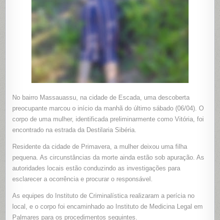
BAIRRO
MASSAU
NA
CIDADE
DE
ESCADA
No bairro Massauassu, na cidade de Escada, uma descoberta
preocupante marcou o início da manhã do último sábado (06/04). O
corpo de uma mulher, identificada preliminarmente como Vitória, foi
encontrado na estrada da Destilaria Sibéria.
Residente da cidade de Primavera, a mulher deixou uma filha
pequena. As circunstâncias da morte ainda estão sob apuração. As
autoridades locais estão conduzindo as investigações para
esclarecer a ocorrência e procurar o responsável.
As equipes do Instituto de Criminalística realizaram a perícia no
local, e o corpo foi encaminhado ao Instituto de Medicina Legal em
Palmares para os procedimentos seguintes.