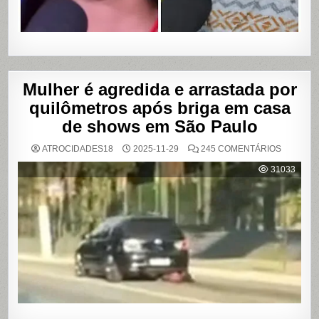
Mulher é agredida e arrastada por
quilômetros após briga em casa
de shows em São Paulo
EM
ATROCIDADES18
2025-11-29
245 COMENTÁRIOS
MULHER
É
31033
AGREDI
E
ARRAST
POR
QUILÔM
APÓS
BRIGA
EM
CASA
DE
SHOWS
EM
SÃO
PAULO