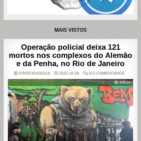
MAIS VISTOS
Operação policial deixa 121
mortos nos complexos do Alemão
e da Penha, no Rio de Janeiro
EM
ATROCIDADES18
2025-10-28
412 COMENTÁRIOS
OPERAÇ
POLICIAL
89626
DEIXA
121
MORTOS
NOS
COMPLE
DO
ALEMÃO
E
DA
PENHA,
NO
RIO
DE
JANEIRO