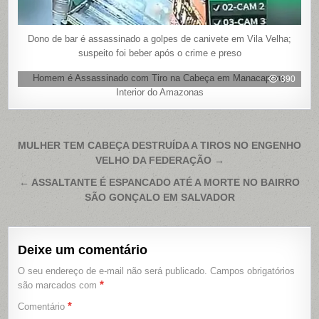
Dono de bar é assassinado a golpes de canivete em Vila Velha;
suspeito foi beber após o crime e preso
Homem é Assassinado com Tiro na Cabeça em Manacapuru,
390
Interior do Amazonas
Navegação
MULHER TEM CABEÇA DESTRUÍDA A TIROS NO ENGENHO
VELHO DA FEDERAÇÃO →
de
Post
← ASSALTANTE É ESPANCADO ATÉ A MORTE NO BAIRRO
SÃO GONÇALO EM SALVADOR
Deixe um comentário
O seu endereço de e-mail não será publicado.
Campos obrigatórios
*
são marcados com
*
Comentário