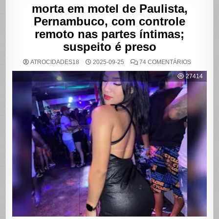
morta em motel de Paulista,
Pernambuco, com controle
remoto nas partes íntimas;
suspeito é preso
EM
ATROCIDADES18
2025-09-25
74 COMENTÁRIOS
MANICUR
DE
27414
20
ANOS
É
ENCONT
MORTA
EM
MOTEL
DE
PAULISTA
PERNAMB
COM
CONTRO
REMOTO
NAS
PARTES
ÍNTIMAS;
SUSPEIT
É
PRESO