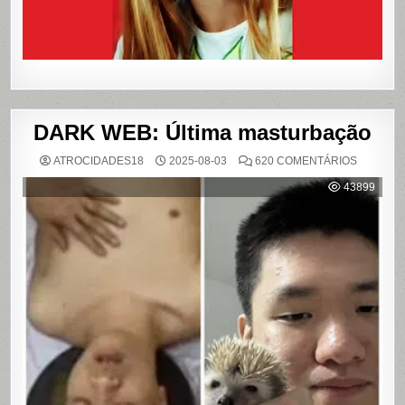
DARK WEB: Última masturbação
EM
ATROCIDADES18
2025-08-03
620 COMENTÁRIOS
DARK
WEB:
43899
ÚLTIMA
MASTUR