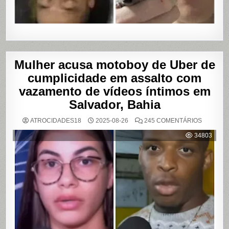
Mulher acusa motoboy de Uber de
cumplicidade em assalto com
vazamento de vídeos íntimos em
Salvador, Bahia
EM
ATROCIDADES18
2025-08-26
245 COMENTÁRIOS
MULHER
ACUSA
34803
MOTOBO
DE
UBER
DE
CUMPLIC
EM
ASSALTO
COM
VAZAME
DE
VÍDEOS
ÍNTIMOS
EM
SALVADO
BAHIA