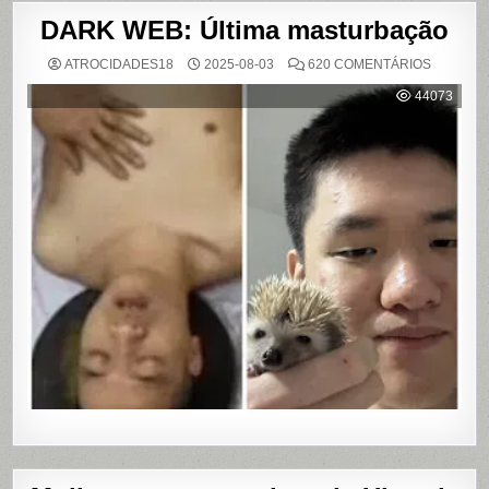
DARK WEB: Última masturbação
EM
ATROCIDADES18
2025-08-03
620 COMENTÁRIOS
DARK
WEB:
44073
ÚLTIMA
MASTUR