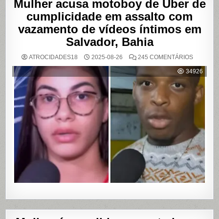
Mulher acusa motoboy de Uber de
cumplicidade em assalto com
vazamento de vídeos íntimos em
Salvador, Bahia
EM
ATROCIDADES18
2025-08-26
245 COMENTÁRIOS
MULHER
ACUSA
34926
MOTOBO
DE
UBER
DE
CUMPLIC
EM
ASSALTO
COM
VAZAME
DE
VÍDEOS
ÍNTIMOS
EM
SALVADO
BAHIA