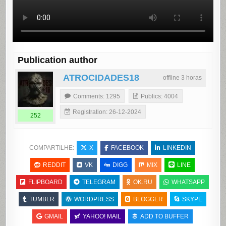
Publication author
ATROCIDADES18
offline 3 horas
Comments: 1295
Publics: 4004
Registration: 26-12-2024
252
COMPARTILHE:
X
FACEBOOK
LINKEDIN
REDDIT
VK
DIGG
MIX
LINE
FLIPBOARD
TELEGRAM
OK.RU
WHATSAPP
TUMBLR
WORDPRESS
BLOGGER
SKYPE
GMAIL
YAHOO! MAIL
ADD TO BUFFER