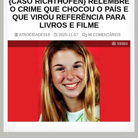
{CASO RICHTHOFEN} RELEMBRE
O CRIME QUE CHOCOU O PAÍS E
QUE VIROU REFERÊNCIA PARA
LIVROS E FILME
EM
ATROCIDADES18
2025-11-07
96 COMENTÁRIOS
{CASO
RICHTHO
59984
RELEMB
O
CRIME
QUE
CHOCOU
O
PAÍS
E
QUE
VIROU
REFERÊN
PARA
LIVROS
E
FILME