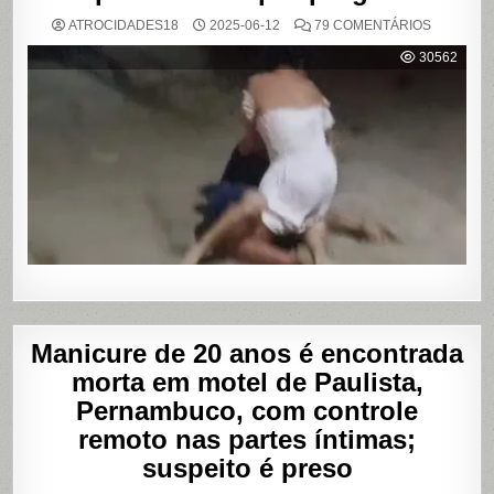
EM
ATROCIDADES18
2025-06-12
79 COMENTÁRIOS
VÍDEO
MOSTRA
30562
HOMEM
SENDO
AGREDID
POR
TRAVESTI
APÓS
SUPOSTA
DÍVIDA
POR
PROGRA
Manicure de 20 anos é encontrada
morta em motel de Paulista,
Pernambuco, com controle
remoto nas partes íntimas;
suspeito é preso