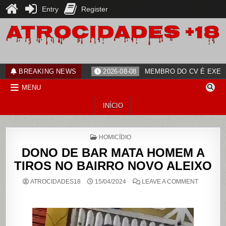
Entry
Register
Skip
to
content
ATROCIDADES+18
noticias
BREAKING NEWS
2026-08-08
MEMBRO DO CV É EXECU
MENU
INÍCIO
POSTED
HOMICÍDIO
IN
DONO DE BAR MATA HOMEM A
TIROS NO BAIRRO NOVO ALEIXO
ON
ATROCIDADES18
15/04/2024
LEAVE A COMMENT
DONO
DE
BAR
MATA
HOMEM
A
TIROS