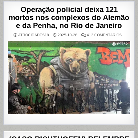
Operação policial deixa 121
mortos nos complexos do Alemão
e da Penha, no Rio de Janeiro
EM
ATROCIDADES18
2025-10-28
413 COMENTÁRIOS
OPERAÇ
POLICIAL
89762
DEIXA
121
MORTOS
NOS
COMPLE
DO
ALEMÃO
E
DA
PENHA,
NO
RIO
DE
JANEIRO