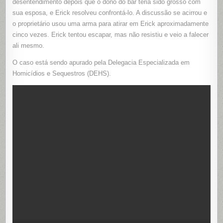
desentendimento depois que o dono do bar teria sido grosso com
sua esposa, e Erick resolveu confrontá-lo. A discussão se acirrou e
o proprietário usou uma arma para atirar em Erick aproximadamente
cinco vezes. Erick tentou escapar, mas não resistiu e veio a falecer
ali mesmo.
O caso está sendo apurado pela Delegacia Especializada em
Homicídios e Sequestros (DEHS).