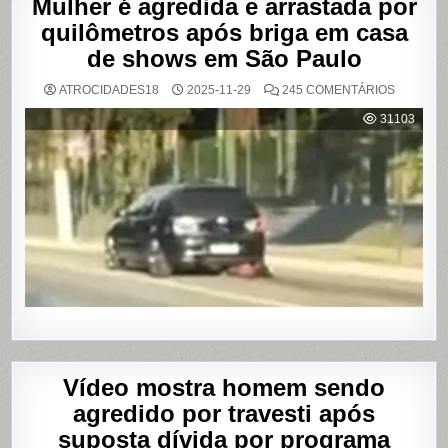
Mulher é agredida e arrastada por
quilômetros após briga em casa
de shows em São Paulo
EM
ATROCIDADES18
2025-11-29
245 COMENTÁRIOS
MULHER
É
31103
AGREDI
E
ARRAST
POR
QUILÔM
APÓS
BRIGA
EM
CASA
DE
SHOWS
EM
SÃO
PAULO
Vídeo mostra homem sendo
agredido por travesti após
suposta dívida por programa