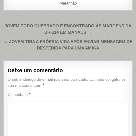
Maranhão
Navegação
JOVEM TODO QUEBRADO É ENCONTRADO ÀS MARGENS DA
BR-114 EM MANAUS →
de
Post
← JOVEM TIRA A PRÓPRIA VIDA APÓS ENVIAR MENSAGEM DE
DESPEDIDA PARA UMA AMIGA
Deixe um comentário
O seu endereço de e-mail não será publicado.
Campos obrigatórios
*
são marcados com
*
Comentário