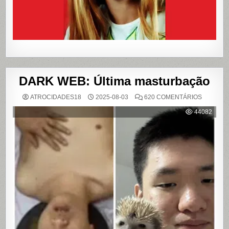
DARK WEB: Última masturbação
EM
ATROCIDADES18
2025-08-03
620 COMENTÁRIOS
DARK
WEB:
44082
ÚLTIMA
MASTUR