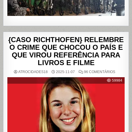
{CASO RICHTHOFEN} RELEMBRE
O CRIME QUE CHOCOU O PAÍS E
QUE VIROU REFERÊNCIA PARA
LIVROS E FILME
EM
ATROCIDADES18
2025-11-07
96 COMENTÁRIOS
{CASO
RICHTHO
59984
RELEMB
O
CRIME
QUE
CHOCOU
O
PAÍS
E
QUE
VIROU
REFERÊN
PARA
LIVROS
E
FILME