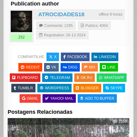
Publication author
ATROCIDADES18
offline 9 horas
Comments: 1295
Publics: 4004
Registration: 26-12-2024
252
COMPARTILHE:
X
FACEBOOK
LINKEDIN
REDDIT
VK
DIGG
MIX
LINE
FLIPBOARD
TELEGRAM
OK.RU
WHATSAPP
TUMBLR
WORDPRESS
BLOGGER
SKYPE
GMAIL
YAHOO! MAIL
ADD TO BUFFER
Postagens Relacionadas
1558