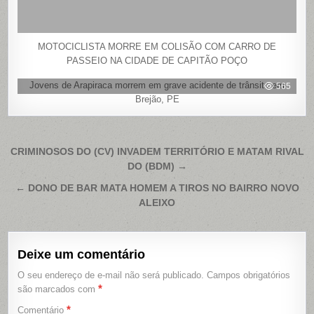
MOTOCICLISTA MORRE EM COLISÃO COM CARRO DE
PASSEIO NA CIDADE DE CAPITÃO POÇO
Jovens de Arapiraca morrem em grave acidente de trânsito em
565
Brejão, PE
Navegação
CRIMINOSOS DO (CV) INVADEM TERRITÓRIO E MATAM RIVAL
DO (BDM) →
de
Post
← DONO DE BAR MATA HOMEM A TIROS NO BAIRRO NOVO
ALEIXO
Deixe um comentário
O seu endereço de e-mail não será publicado.
Campos obrigatórios
*
são marcados com
*
Comentário