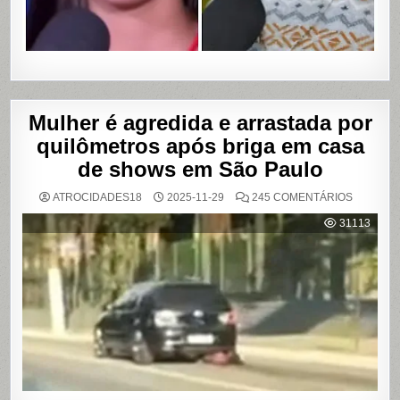
BAHIA
Mulher é agredida e arrastada por
quilômetros após briga em casa
de shows em São Paulo
EM
ATROCIDADES18
2025-11-29
245 COMENTÁRIOS
MULHER
É
31113
AGREDI
E
ARRAST
POR
QUILÔM
APÓS
BRIGA
EM
CASA
DE
SHOWS
EM
SÃO
PAULO