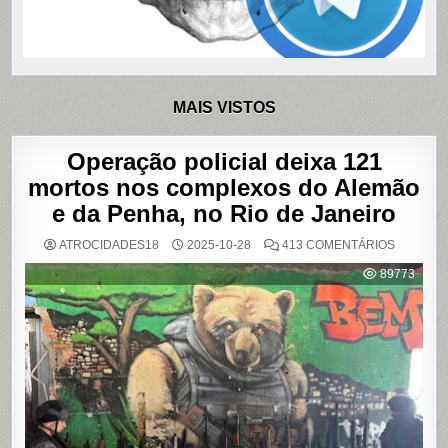
MAIS VISTOS
Operação policial deixa 121
mortos nos complexos do Alemão
e da Penha, no Rio de Janeiro
EM
ATROCIDADES18
2025-10-28
413 COMENTÁRIOS
OPERAÇ
POLICIAL
89773
DEIXA
121
MORTOS
NOS
COMPLE
DO
ALEMÃO
E
DA
PENHA,
NO
RIO
DE
JANEIRO