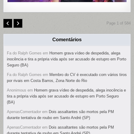
Page 1 of 584
Comentários
Fa do Ralph Gomes
em
Homem grava vídeo de despedida, alega
inocência e tira a própria vida após ser acusado de estupro em Porto
Seguro (BA)
Fa do Ralph Gomes
em
Membro do CV é executado com vários tiros
por rivais em Costa Barros, Zona Norte do Rio
Anonimous
em
Homem grava vídeo de despedida, alega inocência e
tira a própria vida após ser acusado de estupro em Porto Seguro
(BA)
ApenasComentador
em
Dois assaltantes são mortos pela PM
durante tentativa de roubo em Santo André (SP)
ApenasComentador
em
Dois assaltantes são mortos pela PM
durante tentativa de roubo em Santo André (SP)