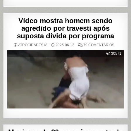
Vídeo mostra homem sendo
agredido por travesti após
suposta dívida por programa
EM
ATROCIDADES18
2025-06-12
79 COMENTÁRIOS
VÍDEO
MOSTRA
30571
HOMEM
SENDO
AGREDID
POR
TRAVESTI
APÓS
SUPOSTA
DÍVIDA
POR
PROGRA