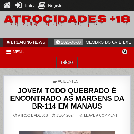
Entry
Register
Skip
to
content
ATROCIDADES+18
noticias
BREAKING NEWS
2026-08-08
MEMBRO DO CV É EXECU
MENU
INÍCIO
POSTED
ACIDENTES
IN
JOVEM TODO QUEBRADO É
ENCONTRADO ÀS MARGENS DA
BR-114 EM MANAUS
ON
ATROCIDADES18
15/04/2024
LEAVE A COMMENT
JOVEM
TODO
QUEBRA
É
ENCONT