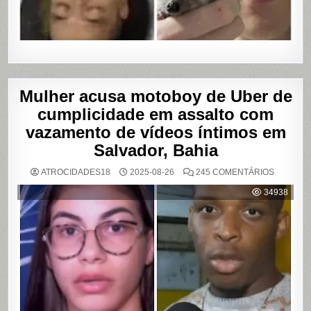
Mulher acusa motoboy de Uber de
cumplicidade em assalto com
vazamento de vídeos íntimos em
Salvador, Bahia
EM
ATROCIDADES18
2025-08-26
245 COMENTÁRIOS
MULHER
ACUSA
34938
MOTOBO
DE
UBER
DE
CUMPLIC
EM
ASSALTO
COM
VAZAME
DE
VÍDEOS
ÍNTIMOS
EM
SALVADO