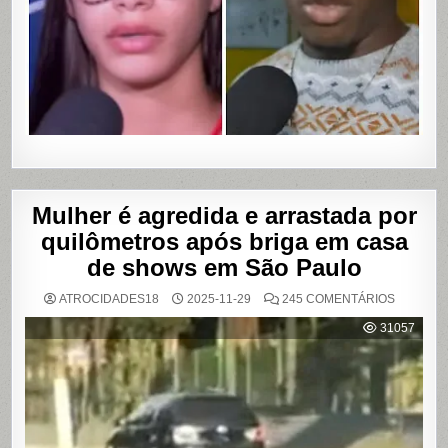
VAZAME
DE
VÍDEOS
ÍNTIMOS
EM
SALVADO
BAHIA
Mulher é agredida e arrastada por
quilômetros após briga em casa
de shows em São Paulo
EM
ATROCIDADES18
2025-11-29
245 COMENTÁRIOS
MULHER
É
31057
AGREDI
E
ARRAST
POR
QUILÔM
APÓS
BRIGA
EM
CASA
DE