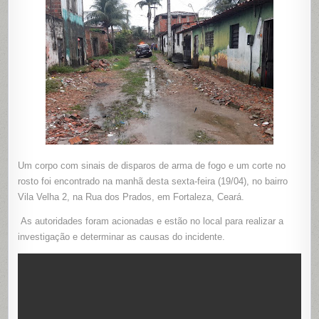
MARCAS
DE
TIROS
E
COM
UM
ENORME
CORTE
NO
ROSTO
Um corpo com sinais de disparos de arma de fogo e um corte no
rosto foi encontrado na manhã desta sexta-feira (19/04), no bairro
Vila Velha 2, na Rua dos Prados, em Fortaleza, Ceará.
As autoridades foram acionadas e estão no local para realizar a
investigação e determinar as causas do incidente.