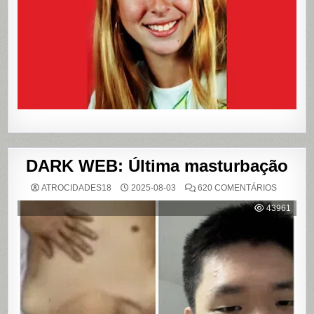
QUE
VIROU
REFERÊN
PARA
LIVROS
E
FILME
DARK WEB: Última masturbação
EM
ATROCIDADES18
2025-08-03
620 COMENTÁRIOS
DARK
WEB:
43961
ÚLTIMA
MASTUR