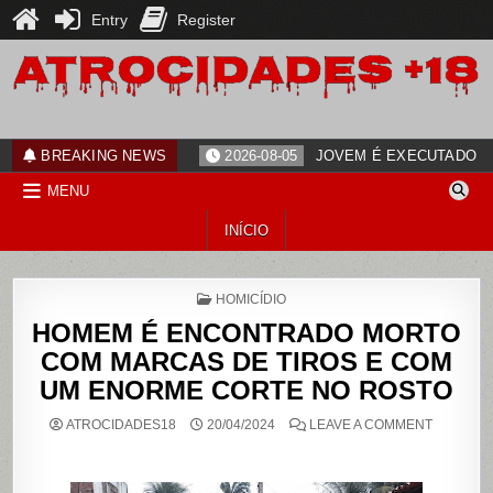
Entry
Register
Skip
to
content
ATROCIDADES+18
noticias
BREAKING NEWS
2026-08-05
JOVEM É EXECUTADO PO
MENU
INÍCIO
POSTED
HOMICÍDIO
IN
HOMEM É ENCONTRADO MORTO
COM MARCAS DE TIROS E COM
UM ENORME CORTE NO ROSTO
ON
ATROCIDADES18
20/04/2024
LEAVE A COMMENT
HOMEM
É
ENCONT
MORTO
COM