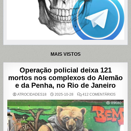
MAIS VISTOS
Operação policial deixa 121
mortos nos complexos do Alemão
e da Penha, no Rio de Janeiro
EM
ATROCIDADES18
2025-10-28
412 COMENTÁRIOS
OPERAÇ
POLICIAL
89680
DEIXA
121
MORTOS
NOS
COMPLE
DO
ALEMÃO
E