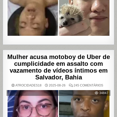
Mulher acusa motoboy de Uber de
cumplicidade em assalto com
vazamento de vídeos íntimos em
Salvador, Bahia
EM
ATROCIDADES18
2025-08-26
245 COMENTÁRIOS
MULHER
ACUSA
34847
MOTOBO
DE
UBER
DE
CUMPLIC
EM
ASSALTO
COM