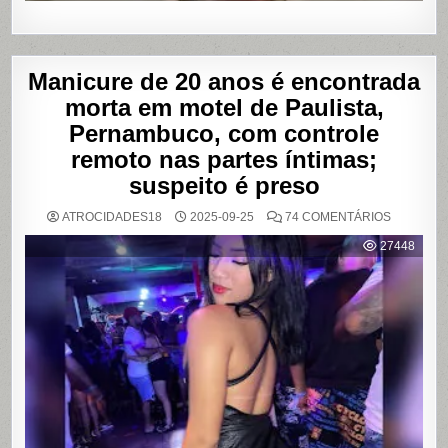
Manicure de 20 anos é encontrada
morta em motel de Paulista,
Pernambuco, com controle
remoto nas partes íntimas;
suspeito é preso
EM
ATROCIDADES18
2025-09-25
74 COMENTÁRIOS
MANICUR
DE
27448
20
ANOS
É
ENCONT
MORTA
EM
MOTEL
DE
PAULISTA
PERNAMB
COM
CONTRO
REMOTO
NAS
PARTES
ÍNTIMAS;
SUSPEIT