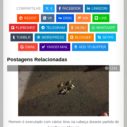
COMPARTILHE:
X
FACEBOOK
LINKEDIN
REDDIT
VK
DIGG
MIX
LINE
FLIPBOARD
TELEGRAM
OK.RU
WHATSAPP
TUMBLR
WORDPRESS
BLOGGER
SKYPE
GMAIL
YAHOO! MAIL
ADD TO BUFFER
Postagens Relacionadas
1191
Homem é executado com vários tiros na cabeça durante partida de