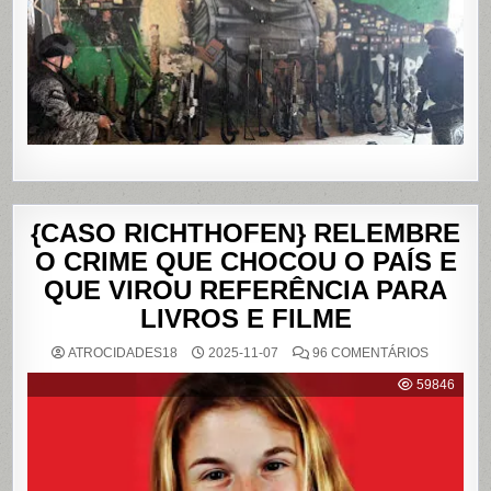
DA
PENHA,
NO
RIO
DE
JANEIRO
{CASO RICHTHOFEN} RELEMBRE
O CRIME QUE CHOCOU O PAÍS E
QUE VIROU REFERÊNCIA PARA
LIVROS E FILME
EM
ATROCIDADES18
2025-11-07
96 COMENTÁRIOS
{CASO
RICHTHO
59846
RELEMB
O
CRIME
QUE
CHOCOU
O
PAÍS
E