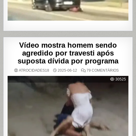
SHOWS
EM
SÃO
PAULO
Vídeo mostra homem sendo
agredido por travesti após
suposta dívida por programa
EM
ATROCIDADES18
2025-06-12
79 COMENTÁRIOS
VÍDEO
MOSTRA
30525
HOMEM
SENDO
AGREDID
POR
TRAVESTI
APÓS
SUPOSTA
DÍVIDA
POR
PROGRA