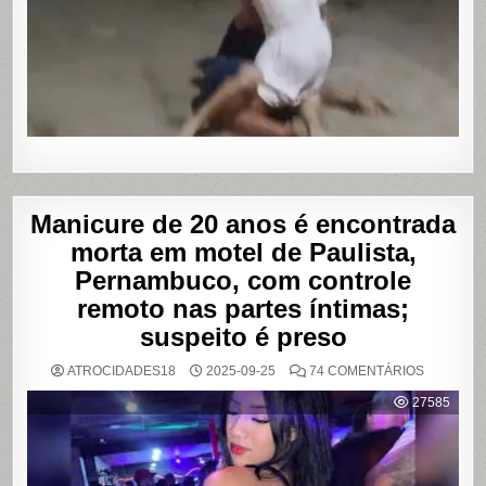
APÓS
SUPOSTA
DÍVIDA
POR
PROGRA
Manicure de 20 anos é encontrada
morta em motel de Paulista,
Pernambuco, com controle
remoto nas partes íntimas;
suspeito é preso
EM
ATROCIDADES18
2025-09-25
74 COMENTÁRIOS
MANICUR
DE
27585
20
ANOS
É
ENCONT
MORTA
EM