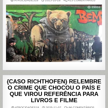
ATROCIDADES18
2025-10-28
413 COMENTÁRIOS
OPERAÇ
POLICIAL
89869
DEIXA
121
MORTOS
NOS
COMPLE
DO
ALEMÃO
E
DA
PENHA,
NO
RIO
DE
JANEIRO
{CASO RICHTHOFEN} RELEMBRE
O CRIME QUE CHOCOU O PAÍS E
QUE VIROU REFERÊNCIA PARA
LIVROS E FILME
EM
ATROCIDADES18
2025-11-07
96 COMENTÁRIOS