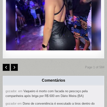
MOTEL
DE
PAULISTA
PERNAMB
COM
CONTRO
REMOTO
NAS
PARTES
ÍNTIMAS;
SUSPEIT
É
PRESO
Page 1 of 584
Comentários
gozador.
em
Vaqueiro é morto com facada no pescoço pela
companheira após briga por R$ 600 em Dário Meira (BA)
gozador
em
Dono de conveniência é executado a tiros dentro do