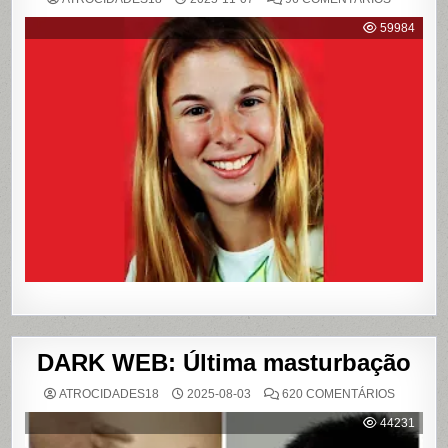
{CASO
RICHTHO
59984
RELEMB
O
CRIME
QUE
CHOCOU
O
PAÍS
E
QUE
VIROU
REFERÊN
PARA
LIVROS
E
FILME
DARK WEB: Última masturbação
EM
ATROCIDADES18
2025-08-03
620 COMENTÁRIOS
DARK
WEB:
44231
ÚLTIMA
MASTUR