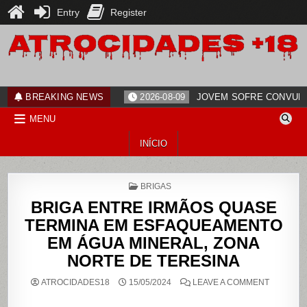
Entry
Register
Skip
to
content
ATROCIDADES+18
noticias
BREAKING NEWS
2026-08-09
JOVEM SOFRE CONVULS
MENU
INÍCIO
POSTED
BRIGAS
IN
BRIGA ENTRE IRMÃOS QUASE
TERMINA EM ESFAQUEAMENTO
EM ÁGUA MINERAL, ZONA
NORTE DE TERESINA
ON
ATROCIDADES18
15/05/2024
LEAVE A COMMENT
BRIGA
ENTRE
IRMÃOS