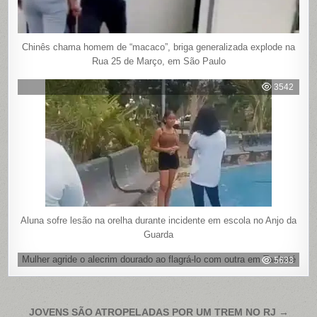
Chinês chama homem de “macaco”, briga generalizada explode na
Rua 25 de Março, em São Paulo
3542
Aluna sofre lesão na orelha durante incidente em escola no Anjo da
Guarda
Mulher agride o alecrim dourado ao flagrá-lo com outra em Taubaté
5633
Navegação
JOVENS SÃO ATROPELADAS POR UM TREM NO RJ →