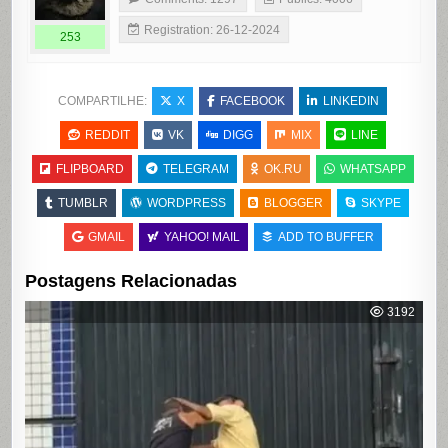
Registration: 26-12-2024
253
COMPARTILHE:
X
FACEBOOK
LINKEDIN
REDDIT
VK
DIGG
MIX
LINE
FLIPBOARD
TELEGRAM
OK.RU
WHATSAPP
TUMBLR
WORDPRESS
BLOGGER
SKYPE
GMAIL
YAHOO! MAIL
ADD TO BUFFER
Postagens Relacionadas
3192