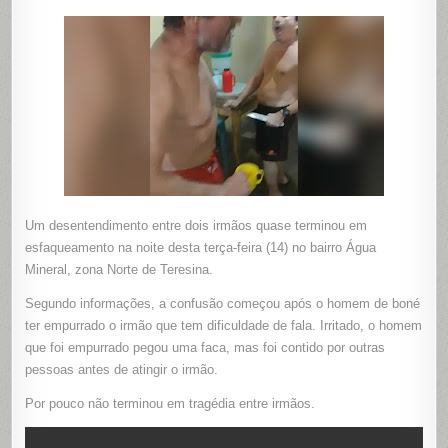
QUASE
TERMINA
EM
ESFAQU
EM
ÁGUA
MINERAL
ZONA
NORTE
DE
TERESIN
Um desentendimento entre dois irmãos quase terminou em
esfaqueamento na noite desta terça-feira (14) no bairro Água
Mineral, zona Norte de Teresina.
Segundo informações, a confusão começou após o homem de boné
ter empurrado o irmão que tem dificuldade de fala. Irritado, o homem
que foi empurrado pegou uma faca, mas foi contido por outras
pessoas antes de atingir o irmão.
Por pouco não terminou em tragédia entre irmãos.