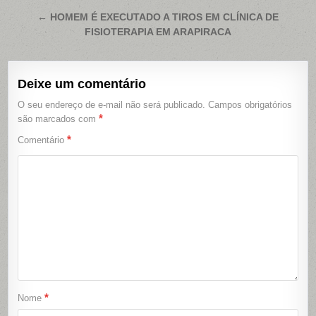
de
← HOMEM É EXECUTADO A TIROS EM CLÍNICA DE
Post
FISIOTERAPIA EM ARAPIRACA
Deixe um comentário
O seu endereço de e-mail não será publicado.
Campos obrigatórios
*
são marcados com
*
Comentário
*
Nome