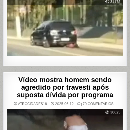
31175
AGREDI
E
ARRAST
POR
QUILÔM
APÓS
BRIGA
EM
CASA
DE
SHOWS
EM
SÃO
PAULO
Vídeo mostra homem sendo
agredido por travesti após
suposta dívida por programa
EM
ATROCIDADES18
2025-06-12
79 COMENTÁRIOS
VÍDEO
MOSTRA
30625
HOMEM
SENDO
AGREDID
POR
TRAVESTI