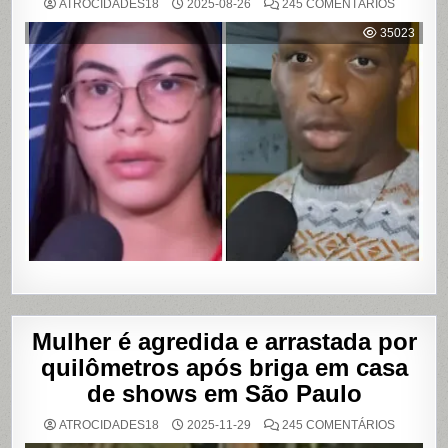
EM
ATROCIDADES18
2025-08-26
245 COMENTÁRIOS
MULHER
ACUSA
35023
MOTOBO
DE
UBER
DE
CUMPLIC
EM
ASSALTO
COM
VAZAME
DE
VÍDEOS
ÍNTIMOS
EM
SALVADO
BAHIA
Mulher é agredida e arrastada por
quilômetros após briga em casa
de shows em São Paulo
EM
ATROCIDADES18
2025-11-29
245 COMENTÁRIOS
MULHER
É