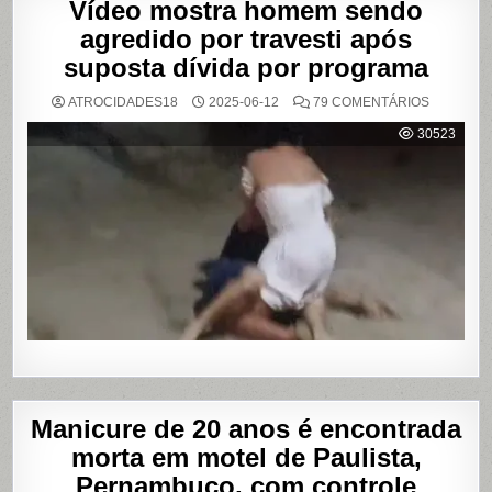
Vídeo mostra homem sendo
agredido por travesti após
suposta dívida por programa
EM
ATROCIDADES18
2025-06-12
79 COMENTÁRIOS
VÍDEO
MOSTRA
30523
HOMEM
SENDO
AGREDID
POR
TRAVESTI
APÓS
SUPOSTA
DÍVIDA
POR
PROGRA
Manicure de 20 anos é encontrada
morta em motel de Paulista,
Pernambuco, com controle