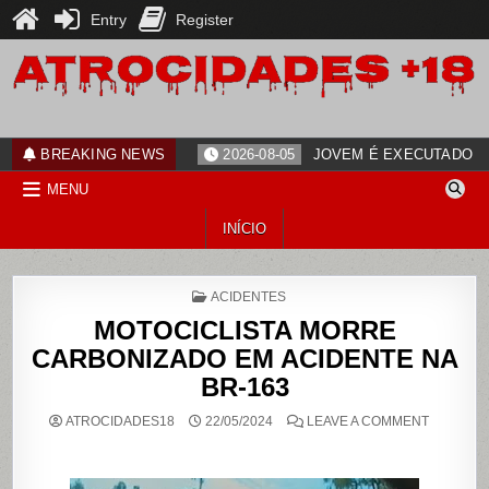
Entry
Register
Skip
to
content
ATROCIDADES+18
noticias
BREAKING NEWS
2026-08-05
JOVEM É EXECUTADO PO
MENU
INÍCIO
POSTED
ACIDENTES
IN
MOTOCICLISTA MORRE
CARBONIZADO EM ACIDENTE NA
BR-163
ON
ATROCIDADES18
22/05/2024
LEAVE A COMMENT
MOTOCIC
MORRE
CARBONI
EM
ACIDENT