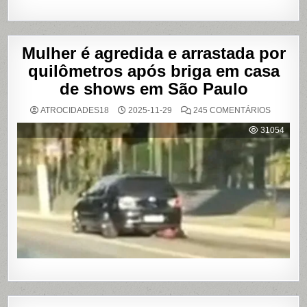
Mulher é agredida e arrastada por
quilômetros após briga em casa
de shows em São Paulo
EM
ATROCIDADES18
2025-11-29
245 COMENTÁRIOS
MULHER
É
31054
AGREDI
E
ARRAST
POR
QUILÔM
APÓS
BRIGA
EM
CASA
DE
SHOWS
EM
SÃO
PAULO