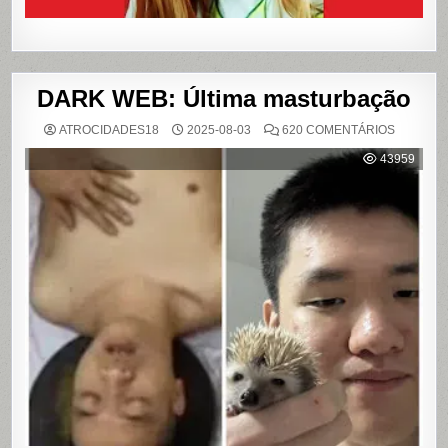
DARK WEB: Última masturbação
EM
ATROCIDADES18
2025-08-03
620 COMENTÁRIOS
DARK
WEB:
43959
ÚLTIMA
MASTUR