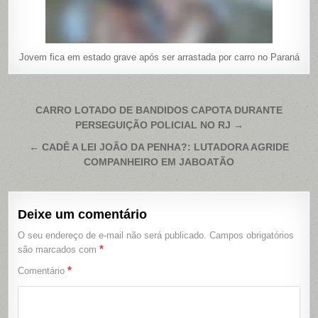
Jovem fica em estado grave após ser arrastada por carro no Paraná
Navegação
CARRO LOTADO DE BANDIDOS CAPOTA DURANTE
PERSEGUIÇÃO POLICIAL NO RJ →
de
Post
← CADÊ A LEI JOÃO DA PENHA?: LUTADORA AGRIDE
COMPANHEIRO EM JABOATÃO
Deixe um comentário
O seu endereço de e-mail não será publicado.
Campos obrigatórios
*
são marcados com
*
Comentário