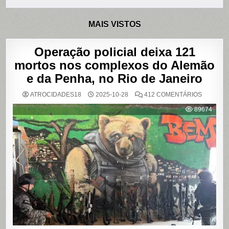
MAIS VISTOS
Operação policial deixa 121
mortos nos complexos do Alemão
e da Penha, no Rio de Janeiro
EM
ATROCIDADES18
2025-10-28
412 COMENTÁRIOS
OPERAÇ
POLICIAL
89674
DEIXA
121
MORTOS
NOS
COMPLE
DO
ALEMÃO
E
DA
PENHA,
NO
RIO
DE
JANEIRO