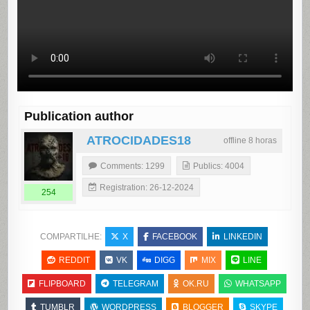
Publication author
ATROCIDADES18
offline 8 horas
Comments: 1299
Publics: 4004
Registration: 26-12-2024
254
COMPARTILHE:
X
FACEBOOK
LINKEDIN
REDDIT
VK
DIGG
MIX
LINE
FLIPBOARD
TELEGRAM
OK.RU
WHATSAPP
TUMBLR
WORDPRESS
BLOGGER
SKYPE