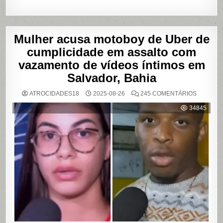
Mulher acusa motoboy de Uber de
cumplicidade em assalto com
vazamento de vídeos íntimos em
Salvador, Bahia
EM
ATROCIDADES18
2025-08-26
245 COMENTÁRIOS
MULHER
ACUSA
34845
MOTOBO
DE
UBER
DE
CUMPLIC
EM
ASSALTO
COM
VAZAME
DE
VÍDEOS
ÍNTIMOS
EM
SALVADO
BAHIA