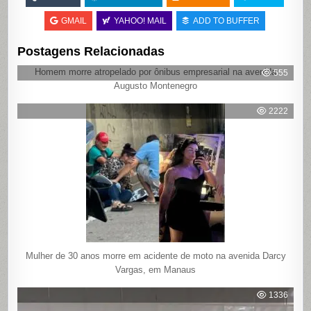
GMAIL
YAHOO! MAIL
ADD TO BUFFER
Postagens Relacionadas
Homem morre atropelado por ônibus empresarial na avenida
555
Augusto Montenegro
2222
Mulher de 30 anos morre em acidente de moto na avenida Darcy
Vargas, em Manaus
1336