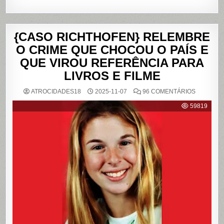
{CASO RICHTHOFEN} RELEMBRE
O CRIME QUE CHOCOU O PAÍS E
QUE VIROU REFERÊNCIA PARA
LIVROS E FILME
EM
ATROCIDADES18
2025-11-07
96 COMENTÁRIOS
{CASO
RICHTHO
59819
RELEMB
O
CRIME
QUE
CHOCOU
O
PAÍS
E
QUE
VIROU
REFERÊN
PARA
LIVROS
E
FILME