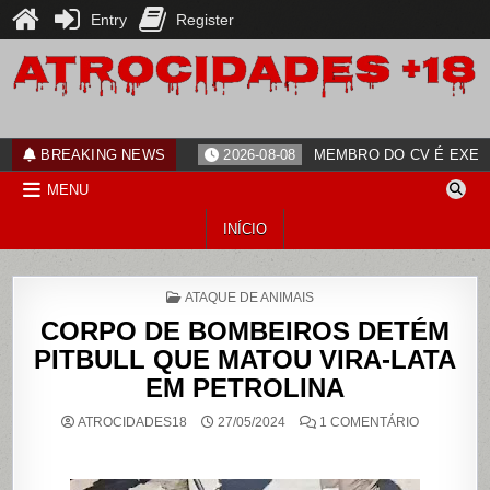
Entry
Register
Skip
to
content
ATROCIDADES+18
noticias
BREAKING NEWS
2026-08-08
MEMBRO DO CV É EXECU
MENU
INÍCIO
POSTED
ATAQUE DE ANIMAIS
IN
CORPO DE BOMBEIROS DETÉM
PITBULL QUE MATOU VIRA-LATA
EM PETROLINA
EM
ATROCIDADES18
27/05/2024
1 COMENTÁRIO
CORPO
DE
BOMBEIRO
DETÉM
PITBULL