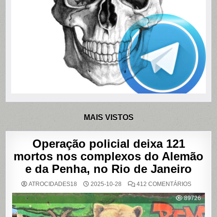
MAIS VISTOS
Operação policial deixa 121
mortos nos complexos do Alemão
e da Penha, no Rio de Janeiro
EM
ATROCIDADES18
2025-10-28
412 COMENTÁRIOS
OPERAÇ
POLICIAL
89726
DEIXA
121
MORTOS