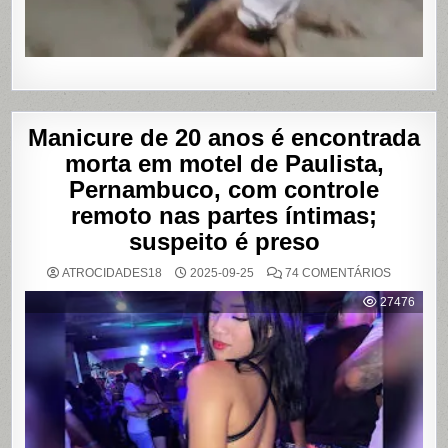
Manicure de 20 anos é encontrada
morta em motel de Paulista,
Pernambuco, com controle
remoto nas partes íntimas;
suspeito é preso
EM
ATROCIDADES18
2025-09-25
74 COMENTÁRIOS
MANICUR
DE
27476
20
ANOS
É
ENCONT
MORTA
EM
MOTEL
DE
PAULISTA
PERNAMB
COM
CONTRO