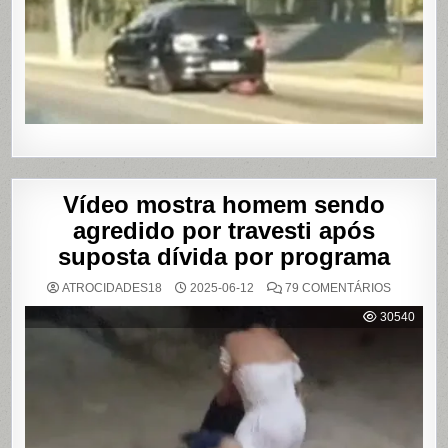
APÓS
BRIGA
EM
CASA
DE
SHOWS
EM
SÃO
PAULO
Vídeo mostra homem sendo
agredido por travesti após
suposta dívida por programa
EM
ATROCIDADES18
2025-06-12
79 COMENTÁRIOS
VÍDEO
MOSTRA
30540
HOMEM
SENDO
AGREDID
POR
TRAVESTI
APÓS
SUPOSTA
DÍVIDA
POR
PROGRA