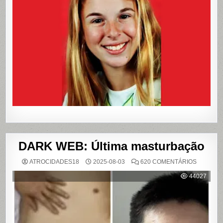
QUE
CHOCOU
O
PAÍS
E
QUE
VIROU
REFERÊN
PARA
LIVROS
E
FILME
DARK WEB: Última masturbação
EM
ATROCIDADES18
2025-08-03
620 COMENTÁRIOS
DARK
WEB:
44027
ÚLTIMA
MASTUR