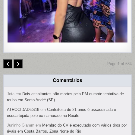
REMOTO
NAS
PARTES
ÍNTIMAS;
SUSPEIT
É
PRESO
Page 1 of 584
Comentários
Jota
em
Dois assaltantes são mortos pela PM durante tentativa de
roubo em Santo André (SP)
ATROCIDADES18
em
Confeiteira de 21 anos é assassinada e
esquartejada pelo ex-namorado no Recife
Juninho Glamm
em
Membro do CV é executado com vários tiros por
rivais em Costa Barros, Zona Norte do Rio