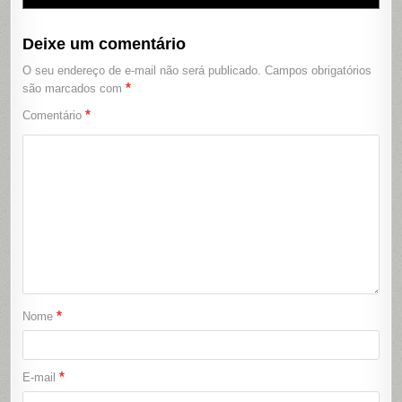
Deixe um comentário
O seu endereço de e-mail não será publicado.
Campos obrigatórios
*
são marcados com
*
Comentário
*
Nome
*
E-mail