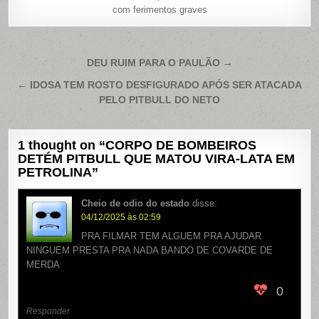
com ferimentos graves
Navegação
DEU RUIM PARA O PAULÃO →
de
← IDOSA TEM ROSTO DESFIGURADO APÓS SER ATACADA
Post
PELO PITBULL DO NETO
1 thought on “
CORPO DE BOMBEIROS
DETÉM PITBULL QUE MATOU VIRA-LATA EM
PETROLINA
”
Cheio de odio do estado
disse:
04/12/2025 às 02:59
PRA FILMAR TEM ALGUEM PRA AJUDAR
NINGUEM PRESTA PRA NADA BANDO DE COVARDE DE
MERDA
0
Responder