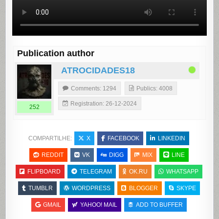
Publication author
ATROCIDADES18
Comments: 1294
Publics: 4008
Registration: 26-12-2024
252
COMPARTILHE:
X
FACEBOOK
LINKEDIN
REDDIT
VK
DIGG
MIX
LINE
FLIPBOARD
TELEGRAM
OK.RU
WHATSAPP
TUMBLR
WORDPRESS
BLOGGER
SKYPE
GMAIL
YAHOO! MAIL
ADD TO BUFFER