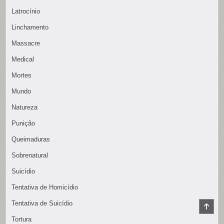
Latrocínio
Linchamento
Massacre
Medical
Mortes
Mundo
Natureza
Punição
Queimaduras
Sobrenatural
Suicídio
Tentativa de Homicídio
Tentativa de Suicídio
SCR
TO
Tortura
TOP