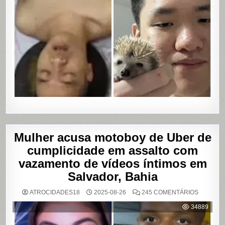
Mulher acusa motoboy de Uber de
cumplicidade em assalto com
vazamento de vídeos íntimos em
Salvador, Bahia
EM
ATROCIDADES18
2025-08-26
245 COMENTÁRIOS
MULHER
ACUSA
34889
MOTOBO
DE
UBER