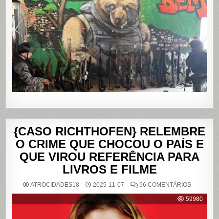
NOS
COMPLE
DO
ALEMÃO
E
DA
PENHA,
NO
RIO
DE
JANEIRO
{CASO RICHTHOFEN} RELEMBRE
O CRIME QUE CHOCOU O PAÍS E
QUE VIROU REFERÊNCIA PARA
LIVROS E FILME
EM
ATROCIDADES18
2025-11-07
96 COMENTÁRIOS
{CASO
RICHTHO
59980
RELEMB
O
CRIME