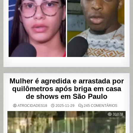
DE
CUMPLIC
EM
ASSALTO
COM
VAZAME
DE
VÍDEOS
ÍNTIMOS
EM
SALVADO
BAHIA
Mulher é agredida e arrastada por
quilômetros após briga em casa
de shows em São Paulo
EM
ATROCIDADES18
2025-11-29
245 COMENTÁRIOS
MULHER
É
31078
AGREDI
E
ARRAST
POR
QUILÔM