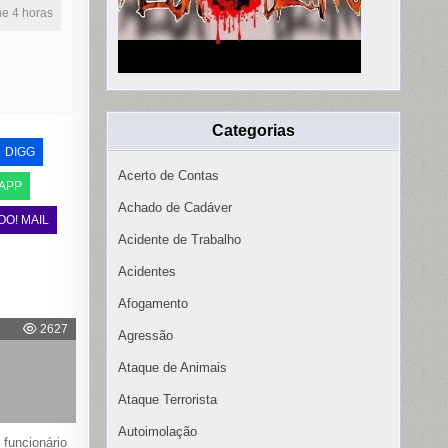
ine 4 horas
Categorias
DIGG
Acerto de Contas
APP
Achado de Cadáver
OO! MAIL
Acidente de Trabalho
Acidentes
Afogamento
2627
Agressão
Ataque de Animais
Ataque Terrorista
Autoimolação
 funcionário