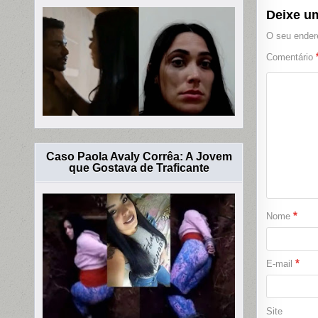
Deixe u
O seu endere
Comentário
Caso Paola Avaly Corrêa: A Jovem
que Gostava de Traficante
*
Nome
*
E-mail
Site