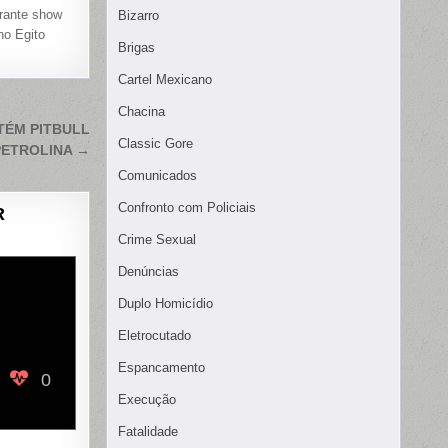
urante show
Bizarro
no Egito
Brigas
Cartel Mexicano
Chacina
TÉM PITBULL
Classic Gore
PETROLINA →
Comunicados
Confronto com Policiais
R
Crime Sexual
Denúncias
Duplo Homicídio
Eletrocutado
Espancamento
0
Execução
Fatalidade