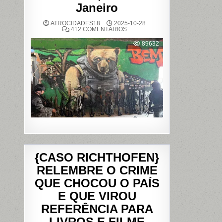
Janeiro
ATROCIDADES18
2025-10-28
EM
412 COMENTÁRIOS
OPERAÇÃO
POLICIAL
89632
DEIXA
121
MORTOS
NOS
COMPLEXOS
DO
ALEMÃO
E
DA
PENHA,
NO
RIO
DE
JANEIRO
{CASO RICHTHOFEN}
RELEMBRE O CRIME
QUE CHOCOU O PAÍS
E QUE VIROU
REFERÊNCIA PARA
LIVROS E FILME