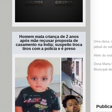
Homem mata criança de 2 anos
após mãe recusar proposta de
Uma idosa, i
casamento na Índia; suspeito troca
pitbull do n
tiros com a polícia e é preso
Além do rost
Dona Marta f
Municipal de
Publica