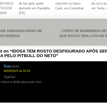
DA RAÇA
de boi após andar
cãozinho no bairro
de circo d
FICA EM
distraído em Paudalho
Cariri, em Castanhal
em Tanta, 
RAVE
(PE)
ação
 EM JABURUNA DEIXA UM
CORPO DE BOMBEIROS DE
IS FERIDOS
QUE MATOU VIRA-LATA EM 
t on “
IDOSA TEM ROSTO DESFIGURADO APÓS SE
A PELO PITBULL DO NETO
”
Ticia
disse:
06/09/2025 às 10:23
Tadinha!
o idosa e ainda passa por isso…