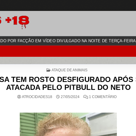
DO POR FACÇÃO EM VÍDEO DIVULGADO NA NOITE DE TERÇA-FEIRA (
POSTED
ATAQUE DE ANIMAIS
IN
OSA TEM ROSTO DESFIGURADO APÓS
ATACADA PELO PITBULL DO NETO
EM
ATROCIDADES18
27/05/2024
1 COMENTÁRIO
IDOSA
TEM
ROSTO
DESFIGUR
APÓS
SER
ATACADA
PELO
PITBULL
DO