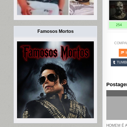
254
Famosos Mortos
COMPA
TUMB
Postage
HOMEM É 