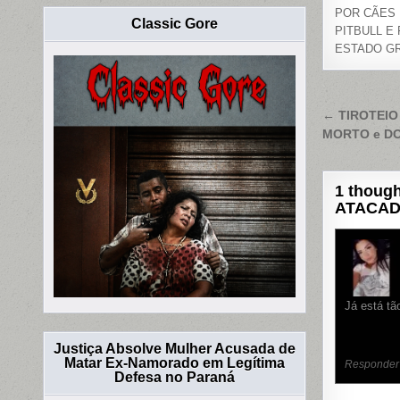
POR CÃES 
Classic Gore
PITBULL E 
ESTADO G
Naveg
← TIROTEIO
MORTO e DO
de
Post
1 though
ATACAD
Já está tã
Justiça Absolve Mulher Acusada de
Matar Ex-Namorado em Legítima
Responder
Defesa no Paraná