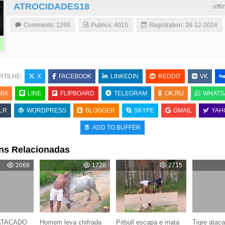
ATROCIDADES18
offl
Comments: 1299
Publics: 4015
Registration: 26-12-2024
RTILHE:
X
FACEBOOK
LINKEDIN
REDDIT
VK
MIX
LINE
FLIPBOARD
TELEGRAM
OK.RU
WHATS
LR
WORDPRESS
BLOGGER
SKYPE
GMAIL
YAH
ADD TO BUFFER
ns Relacionadas
2068
1728
2715
ATACADO
Homem leva chifrada
Pitbull escapa e mata
Tigre ataca