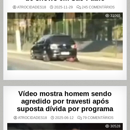
EM
ATROCIDADES18
2025-11-29
245 COMENTÁRIOS
MULHER
É
31065
AGREDI
E
ARRAST
POR
QUILÔM
APÓS
BRIGA
EM
CASA
DE
SHOWS
EM
SÃO
PAULO
Vídeo mostra homem sendo
agredido por travesti após
suposta dívida por programa
EM
ATROCIDADES18
2025-06-12
79 COMENTÁRIOS
VÍDEO
MOSTRA
30528
HOMEM