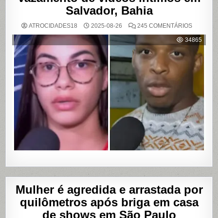
Salvador, Bahia
EM
ATROCIDADES18
2025-08-26
245 COMENTÁRIOS
MULHER
ACUSA
34865
MOTOBO
DE
UBER
DE
CUMPLIC
EM
ASSALTO
COM
VAZAME
DE
VÍDEOS
ÍNTIMOS
EM
SALVADO
BAHIA
Mulher é agredida e arrastada por
quilômetros após briga em casa
de shows em São Paulo