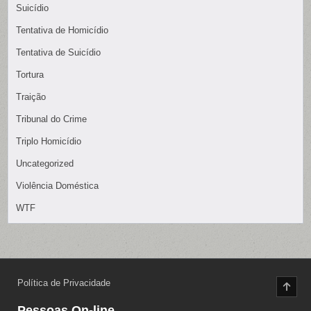
Suicídio
Tentativa de Homicídio
Tentativa de Suicídio
Tortura
Traição
Tribunal do Crime
Triplo Homicídio
Uncategorized
Violência Doméstica
WTF
Política de Privacidade
SCR
TO
TOP
Pessoas On-line