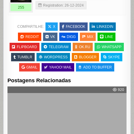
Registration: 26-12-2024
255
COMPARTILHE:
X
FACEBOOK
LINKEDIN
REDDIT
VK
DIGG
MIX
LINE
FLIPBOARD
TELEGRAM
OK.RU
WHATSAPP
TUMBLR
WORDPRESS
BLOGGER
SKYPE
GMAIL
YAHOO! MAIL
ADD TO BUFFER
Postagens Relacionadas
920