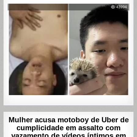
DARK
WEB:
43994
ÚLTIMA
MASTUR
Mulher acusa motoboy de Uber de
cumplicidade em assalto com
vazamento de vídeos íntimos em