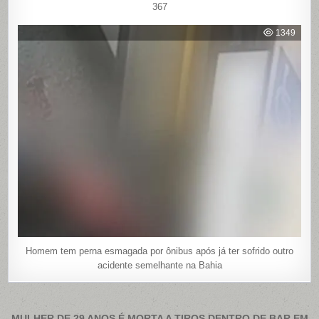
367
1349
Homem tem perna esmagada por ônibus após já ter sofrido outro
acidente semelhante na Bahia
MULHER DE 29 ANOS É MORTA A TIROS DENTRO DE BAR EM