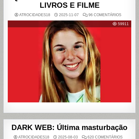
LIVROS E FILME
EM
ATROCIDADES18
2025-11-07
96 COMENTÁRIOS
{CASO
RICHTHO
59911
RELEMB
O
CRIME
QUE
CHOCOU
O
PAÍS
E
QUE
VIROU
REFERÊN
PARA
LIVROS
E
FILME
DARK WEB: Última masturbação
EM
ATROCIDADES18
2025-08-03
620 COMENTÁRIOS