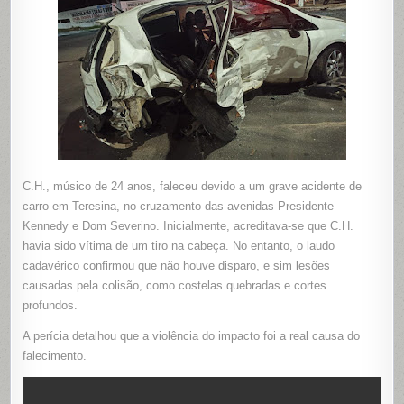
TERESIN
C.H., músico de 24 anos, faleceu devido a um grave acidente de
carro em Teresina, no cruzamento das avenidas Presidente
Kennedy e Dom Severino. Inicialmente, acreditava-se que C.H.
havia sido vítima de um tiro na cabeça. No entanto, o laudo
cadavérico confirmou que não houve disparo, e sim lesões
causadas pela colisão, como costelas quebradas e cortes
profundos.
A perícia detalhou que a violência do impacto foi a real causa do
falecimento.