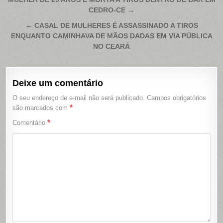
Navegação
CEDRO-CE →
de
Post
← CASAL DE MULHERES É ASSASSINADO A TIROS
ENQUANTO CAMINHAVA DE MÃOS DADAS EM VIA PÚBLICA
NO CEARÁ
Deixe um comentário
O seu endereço de e-mail não será publicado.
Campos obrigatórios
*
são marcados com
*
Comentário