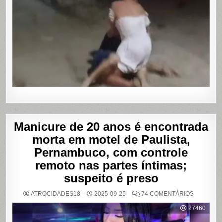
SENDO
AGREDID
POR
TRAVESTI
APÓS
SUPOSTA
DÍVIDA
POR
PROGRA
Manicure de 20 anos é encontrada
morta em motel de Paulista,
Pernambuco, com controle
remoto nas partes íntimas;
suspeito é preso
EM
ATROCIDADES18
2025-09-25
74 COMENTÁRIOS
MANICUR
DE
27460
20
ANOS