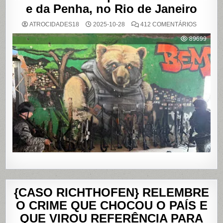
e da Penha, no Rio de Janeiro
EM
ATROCIDADES18
2025-10-28
412 COMENTÁRIOS
OPERAÇ
POLICIAL
89699
DEIXA
121
MORTOS
NOS
COMPLE
DO
ALEMÃO
E
DA
PENHA,
NO
RIO
DE
JANEIRO
{CASO RICHTHOFEN} RELEMBRE
O CRIME QUE CHOCOU O PAÍS E
QUE VIROU REFERÊNCIA PARA