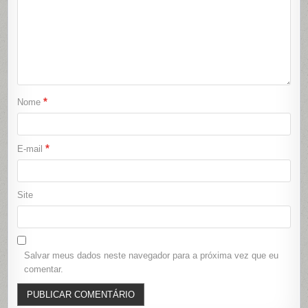
*
Nome
*
E-mail
Site
Salvar meus dados neste navegador para a próxima vez que eu
comentar.