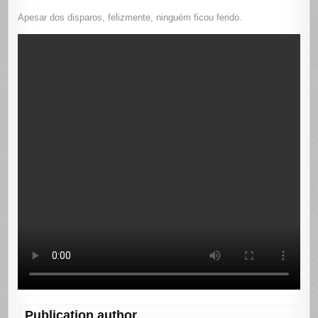
Apesar dos disparos, felizmente, ninguém ficou ferido.
Publication author