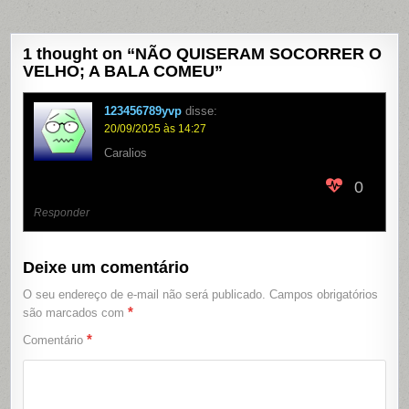
1 thought on “
NÃO QUISERAM SOCORRER O
VELHO; A BALA COMEU
”
123456789yvp
disse:
20/09/2025 às 14:27
Caralios
0
Responder
Deixe um comentário
O seu endereço de e-mail não será publicado.
Campos obrigatórios
*
são marcados com
*
Comentário