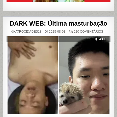
DARK WEB: Última masturbação
EM
ATROCIDADES18
2025-08-03
620 COMENTÁRIOS
DARK
WEB:
43956
ÚLTIMA
MASTUR