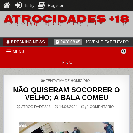
Entry
Register
Skip
to
content
ATROCIDADES+18
noticias
BREAKING NEWS
2026-08-05
JOVEM É EXECUTADO PO
MENU
INÍCIO
POSTED
TENTATIVA DE HOMICÍDIO
IN
NÃO QUISERAM SOCORRER O
VELHO; A BALA COMEU
EM
ATROCIDADES18
14/06/2024
1 COMENTÁRIO
NÃO
QUISERAM
SOCORRE
O
VELHO;
A
BALA