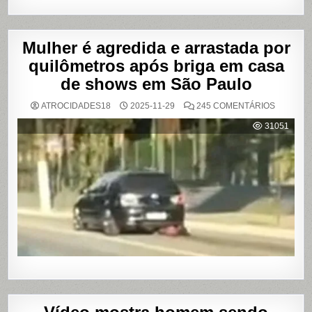
Mulher é agredida e arrastada por
quilômetros após briga em casa
de shows em São Paulo
EM
ATROCIDADES18
2025-11-29
245 COMENTÁRIOS
MULHER
É
31051
AGREDI
E
ARRAST
POR
QUILÔM
APÓS
BRIGA
EM
CASA
DE
SHOWS
EM
SÃO
PAULO