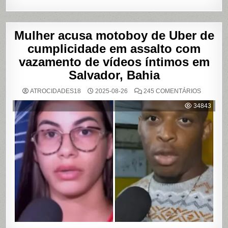
Mulher acusa motoboy de Uber de
cumplicidade em assalto com
vazamento de vídeos íntimos em
Salvador, Bahia
EM
ATROCIDADES18
2025-08-26
245 COMENTÁRIOS
MULHER
ACUSA
34843
MOTOBO
DE
UBER
DE
CUMPLIC
EM
ASSALTO
COM
VAZAME
DE
VÍDEOS
ÍNTIMOS
EM
SALVADO
BAHIA