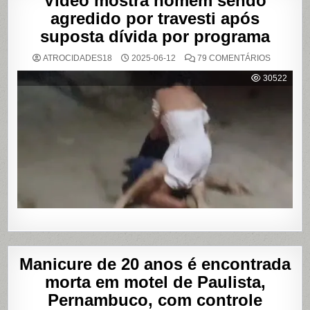
Vídeo mostra homem sendo
agredido por travesti após
suposta dívida por programa
EM
ATROCIDADES18
2025-06-12
79 COMENTÁRIOS
VÍDEO
MOSTRA
30522
HOMEM
SENDO
AGREDID
POR
TRAVESTI
APÓS
SUPOSTA
DÍVIDA
POR
PROGRA
Manicure de 20 anos é encontrada
morta em motel de Paulista,
Pernambuco, com controle