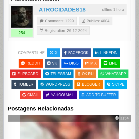
ATROCIDADES18
offline 1 hora
Comments: 1299
Publics: 4004
Registration: 26-12-2024
254
COMPARTILHE:
X
FACEBOOK
LINKEDIN
REDDIT
VK
DIGG
MIX
LINE
FLIPBOARD
TELEGRAM
OK.RU
WHATSAPP
TUMBLR
WORDPRESS
BLOGGER
SKYPE
GMAIL
YAHOO! MAIL
ADD TO BUFFER
Postagens Relacionadas
3154