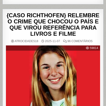
{CASO RICHTHOFEN} RELEMBRE
O CRIME QUE CHOCOU O PAÍS E
QUE VIROU REFERÊNCIA PARA
LIVROS E FILME
EM
ATROCIDADES18
2025-11-07
96 COMENTÁRIOS
{CASO
RICHTHO
59814
RELEMB
O
CRIME
QUE
CHOCOU
O
PAÍS
E
QUE
VIROU
REFERÊN
PARA
LIVROS
E
FILME