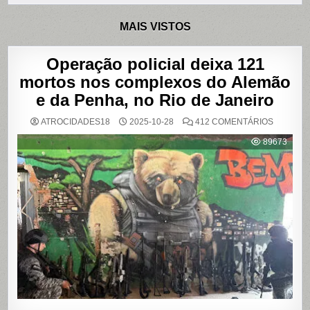
MAIS VISTOS
Operação policial deixa 121
mortos nos complexos do Alemão
e da Penha, no Rio de Janeiro
EM
ATROCIDADES18
2025-10-28
412 COMENTÁRIOS
OPERAÇ
POLICIAL
89673
DEIXA
121
MORTOS
NOS
COMPLE
DO
ALEMÃO
E
DA
PENHA,
NO
RIO
DE
JANEIRO