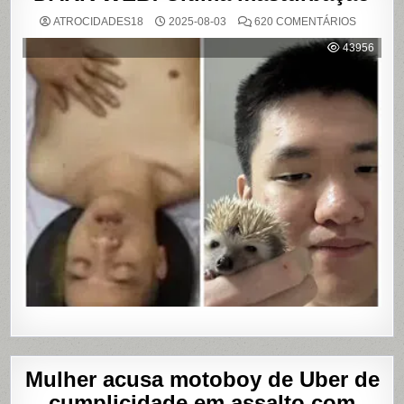
EM
ATROCIDADES18
2025-08-03
620 COMENTÁRIOS
DARK
WEB:
43956
ÚLTIMA
MASTUR
Mulher acusa motoboy de Uber de
cumplicidade em assalto com