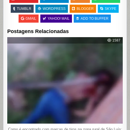
TUMBLR
WORDPRESS
BLOGGER
SKYPE
GMAIL
YAHOO! MAIL
ADD TO BUFFER
Postagens Relacionadas
1587
Corpo é encontrado com marcas de tiros na zona rural de São Luís;