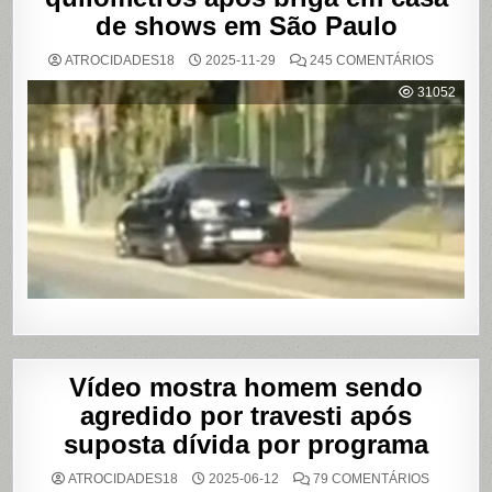
de shows em São Paulo
EM
ATROCIDADES18
2025-11-29
245 COMENTÁRIOS
MULHER
É
31052
AGREDI
E
ARRAST
POR
QUILÔM
APÓS
BRIGA
EM
CASA
DE
SHOWS
EM
SÃO
PAULO
Vídeo mostra homem sendo
agredido por travesti após
suposta dívida por programa
EM
ATROCIDADES18
2025-06-12
79 COMENTÁRIOS
VÍDEO