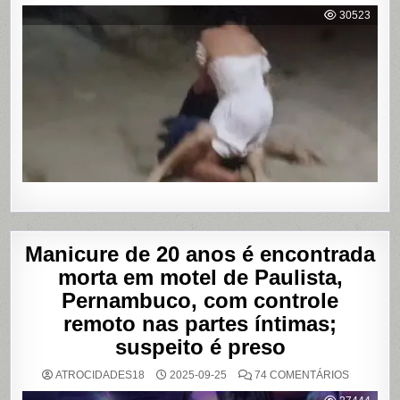
MOSTRA
30523
HOMEM
SENDO
AGREDID
POR
TRAVESTI
APÓS
SUPOSTA
DÍVIDA
POR
PROGRA
Manicure de 20 anos é encontrada
morta em motel de Paulista,
Pernambuco, com controle
remoto nas partes íntimas;
suspeito é preso
EM
ATROCIDADES18
2025-09-25
74 COMENTÁRIOS
MANICUR
DE