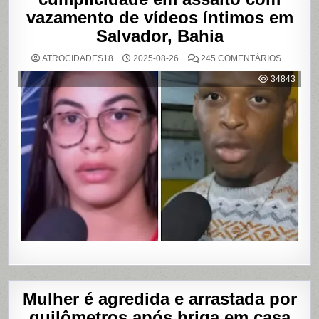
vazamento de vídeos íntimos em
Salvador, Bahia
EM
ATROCIDADES18
2025-08-26
245 COMENTÁRIOS
MULHER
ACUSA
34843
MOTOBO
DE
UBER
DE
CUMPLIC
EM
ASSALTO
COM
VAZAME
DE
VÍDEOS
ÍNTIMOS
EM
SALVADO
BAHIA
Mulher é agredida e arrastada por
quilômetros após briga em casa