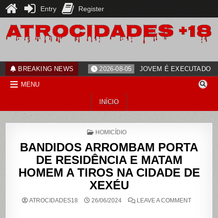
Entry
Register
Skip
to
content
ATROCIDADES+18
noticias
BREAKING NEWS
2026-08-05
JOVEM É EXECUTADO PO
MENU
INÍCIO
POSTED
HOMICÍDIO
IN
BANDIDOS ARROMBAM PORTA
DE RESIDÊNCIA E MATAM
HOMEM A TIROS NA CIDADE DE
XEXÉU
ON
ATROCIDADES18
26/06/2024
LEAVE A COMMENT
BANDIDO
ARROMB
PORTA