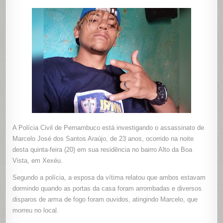
DE
RESIDÊN
E
MATAM
HOMEM
A
TIROS
NA
CIDADE
DE
XEXÉU
A Polícia Civil de Pernambuco está investigando o assassinato de
Marcelo José dos Santos Araújo, de 23 anos, ocorrido na noite
desta quinta-feira (20) em sua residência no bairro Alto da Boa
Vista, em Xexéu.
Segundo a polícia, a esposa da vítima relatou que ambos estavam
dormindo quando as portas da casa foram arrombadas e diversos
disparos de arma de fogo foram ouvidos, atingindo Marcelo, que
morreu no local.