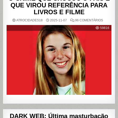
QUE VIROU REFERÊNCIA PARA
LIVROS E FILME
EM
ATROCIDADES18
2025-11-07
96 COMENTÁRIOS
{CASO
RICHTHO
59816
RELEMB
O
CRIME
QUE
CHOCOU
O
PAÍS
E
QUE
VIROU
REFERÊN
PARA
LIVROS
E
FILME
DARK WEB: Última masturbação