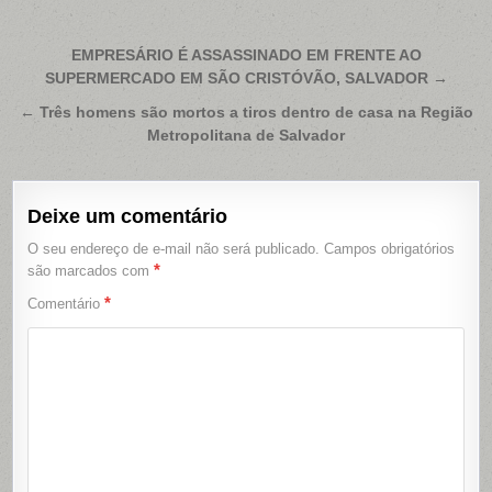
Navegação
EMPRESÁRIO É ASSASSINADO EM FRENTE AO
SUPERMERCADO EM SÃO CRISTÓVÃO, SALVADOR →
de
Post
← Três homens são mortos a tiros dentro de casa na Região
Metropolitana de Salvador
Deixe um comentário
O seu endereço de e-mail não será publicado.
Campos obrigatórios
*
são marcados com
*
Comentário