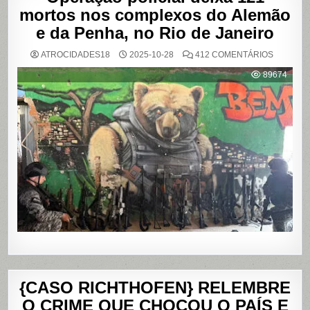
mortos nos complexos do Alemão
e da Penha, no Rio de Janeiro
EM
ATROCIDADES18
2025-10-28
412 COMENTÁRIOS
OPERAÇ
POLICIAL
89674
DEIXA
121
MORTOS
NOS
COMPLE
DO
ALEMÃO
E
DA
PENHA,
NO
RIO
DE
JANEIRO
{CASO RICHTHOFEN} RELEMBRE
O CRIME QUE CHOCOU O PAÍS E