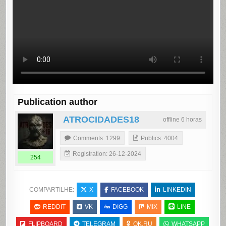
Publication author
ATROCIDADES18
offline 6 horas
Comments: 1299
Publics: 4004
Registration: 26-12-2024
254
COMPARTILHE:
X
FACEBOOK
LINKEDIN
REDDIT
VK
DIGG
MIX
LINE
FLIPBOARD
TELEGRAM
OK.RU
WHATSAPP