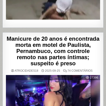
PROGRA
Manicure de 20 anos é encontrada
morta em motel de Paulista,
Pernambuco, com controle
remoto nas partes íntimas;
suspeito é preso
EM
ATROCIDADES18
2025-09-25
74 COMENTÁRIOS
MANICUR
DE
27396
20
ANOS
É
ENCONT
MORTA
EM
MOTEL
DE
PAULISTA
PERNAMB