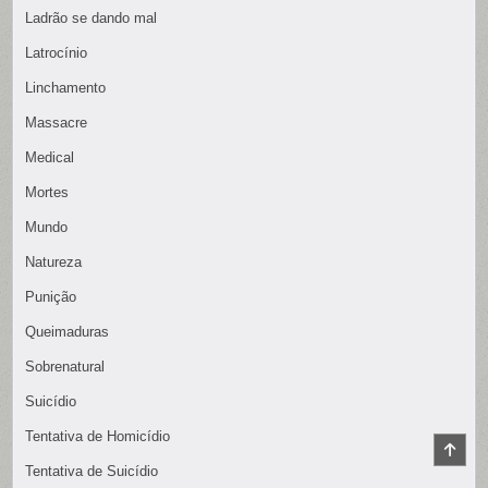
Ladrão se dando mal
Latrocínio
Linchamento
Massacre
Medical
Mortes
Mundo
Natureza
Punição
Queimaduras
Sobrenatural
Suicídio
Tentativa de Homicídio
SCR
TO
Tentativa de Suicídio
TOP