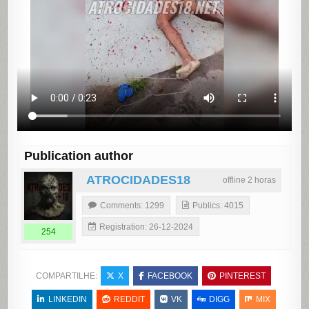
Publication author
ATROCIDADES18
offline 2 horas
Comments: 1299
Publics: 4015
Registration: 26-12-2024
254
COMPARTILHE:
X
FACEBOOK
PINTEREST
LINKEDIN
REDDIT
VK
DIGG
MIX