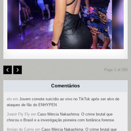
COM
CONTRO
REMOTO
NAS
PARTES
ÍNTIMAS;
SUSPEIT
É
PRESO
Page 1 of 585
Comentários
elo
em
Jovem comete suicídio ao vivo no TikTok após ser alvo de
ataques de fãs do ENHYPEN
Joanir Fly Fly
em
Caso Mércia Nakashima: O crime brutal que
chocou o Brasil e a investigação pioneira com botânica forense
Amigo do Corno
em
Caso Mércia Nakashima: O crime brutal que