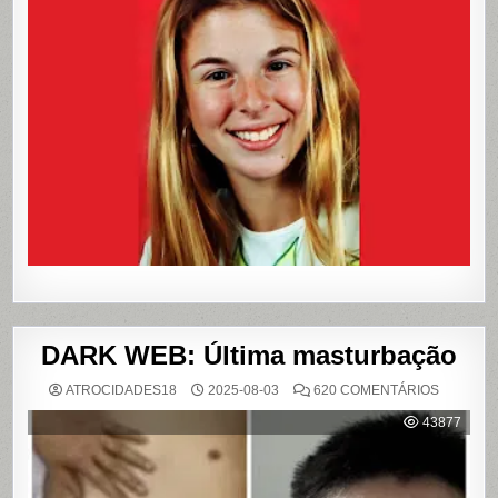
O
CRIME
QUE
CHOCOU
O
PAÍS
E
QUE
VIROU
REFERÊN
PARA
LIVROS
E
FILME
DARK WEB: Última masturbação
EM
ATROCIDADES18
2025-08-03
620 COMENTÁRIOS
DARK
WEB:
43877
ÚLTIMA
MASTUR