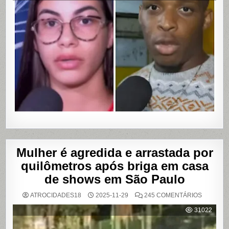
DE
UBER
DE
CUMPLIC
EM
ASSALTO
COM
VAZAME
DE
VÍDEOS
ÍNTIMOS
EM
SALVADO
BAHIA
Mulher é agredida e arrastada por
quilômetros após briga em casa
de shows em São Paulo
EM
ATROCIDADES18
2025-11-29
245 COMENTÁRIOS
MULHER
É
31022
AGREDI
E
ARRAST