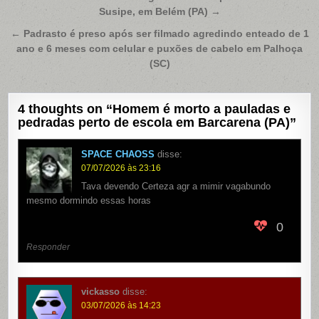
Susipe, em Belém (PA) →
de
Post
← Padrasto é preso após ser filmado agredindo enteado de 1
ano e 6 meses com celular e puxões de cabelo em Palhoça
(SC)
4 thoughts on “
Homem é morto a pauladas e
pedradas perto de escola em Barcarena (PA)
”
SPACE CHAOSS
disse:
07/07/2026 às 23:16
Tava devendo Certeza agr a mimir vagabundo
mesmo dormindo essas horas
0
Responder
vickasso
disse:
03/07/2026 às 14:23