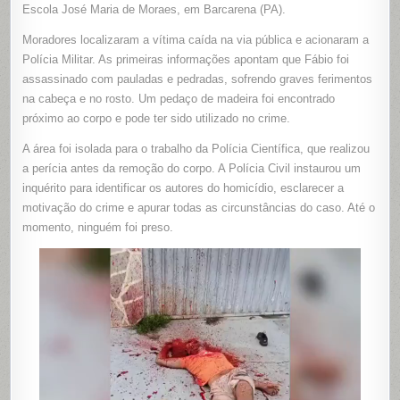
E
Escola José Maria de Moraes, em Barcarena (PA).
PEDRADA
PERTO
Moradores localizaram a vítima caída na via pública e acionaram a
DE
ESCOLA
Polícia Militar. As primeiras informações apontam que Fábio foi
EM
BARCARE
assassinado com pauladas e pedradas, sofrendo graves ferimentos
(PA)
na cabeça e no rosto. Um pedaço de madeira foi encontrado
próximo ao corpo e pode ter sido utilizado no crime.
A área foi isolada para o trabalho da Polícia Científica, que realizou
a perícia antes da remoção do corpo. A Polícia Civil instaurou um
inquérito para identificar os autores do homicídio, esclarecer a
motivação do crime e apurar todas as circunstâncias do caso. Até o
momento, ninguém foi preso.