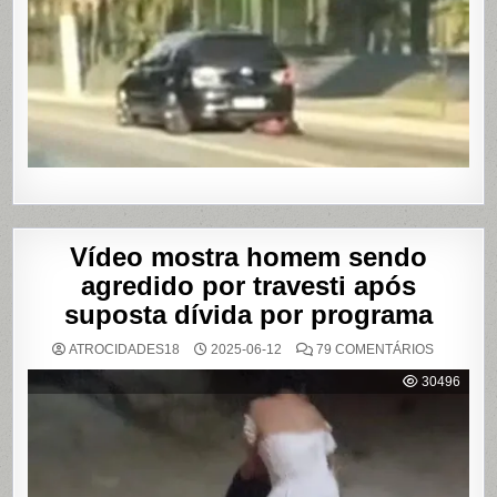
POR
QUILÔM
APÓS
BRIGA
EM
CASA
DE
SHOWS
EM
SÃO
PAULO
Vídeo mostra homem sendo
agredido por travesti após
suposta dívida por programa
EM
ATROCIDADES18
2025-06-12
79 COMENTÁRIOS
VÍDEO
MOSTRA
30496
HOMEM
SENDO
AGREDID
POR
TRAVESTI
APÓS
SUPOSTA
DÍVIDA
POR