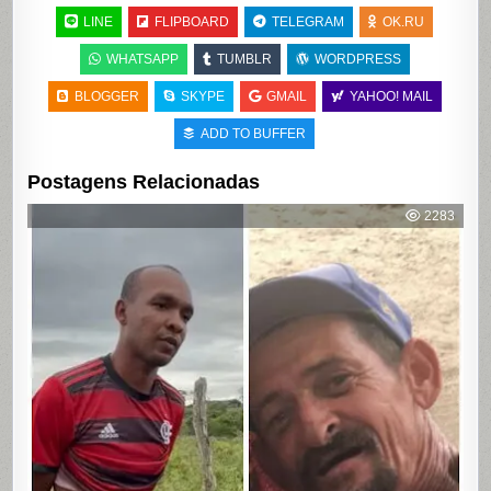
LINE
FLIPBOARD
TELEGRAM
OK.RU
WHATSAPP
TUMBLR
WORDPRESS
BLOGGER
SKYPE
GMAIL
YAHOO! MAIL
ADD TO BUFFER
Postagens Relacionadas
2283