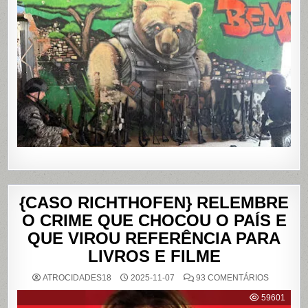
121
MORTOS
NOS
COMPLE
DO
ALEMÃO
E
DA
PENHA,
NO
RIO
DE
JANEIRO
{CASO RICHTHOFEN} RELEMBRE
O CRIME QUE CHOCOU O PAÍS E
QUE VIROU REFERÊNCIA PARA
LIVROS E FILME
EM
ATROCIDADES18
2025-11-07
93 COMENTÁRIOS
{CASO
RICHTHO
59601
RELEMB