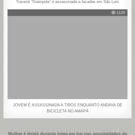
Travesti “Grampola” é assassinada a facadas em São Luís
1120
JOVEM É ASSASSINADA A TIROS ENQUANTO ANDAVA DE
BICICLETA NO AMAPÁ
Navegação
Mulher é ferida durante briga em bar nas proximidades da