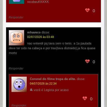
recebeuKKKKK
0
Responder
mhaveco
disse:
02/07/2026 às 03:48
nao entendi pq tava sem o tenis. a 1a paulada
deve ter sido na cabeça e por tras(tava distraido),ja fica quase
morto
0
Responder
Coronel do filme tropa de elite.
disse:
04/07/2026 às 22:34
🚔 você é Legista por acaso
0
Responder