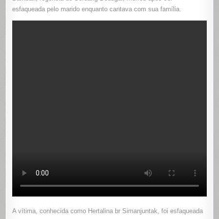
AO
esfaqueada pelo marido enquanto cantava com sua família.
VIVO
NO
FACEBOO
A vítima, conhecida como Hertalina br Simanjuntak, foi esfaqueada