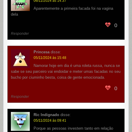
06/11/2024 às 14:37
Aparentemente a primeira facada foi na vagina
dela
0
Responder
Princesa
disse:
05/11/2024 às 15:48
Namorar hoje em dia é uma roleta russa, nunca se
sabe se seu parceiro vai endoidar e meter umas facadas no seu
bucho por ciuminho besta, coisa de gente emocionada.
0
Responder
Ric Indignado
disse:
05/11/2024 às 09:41
Porque as pessoas investem tanto em relação