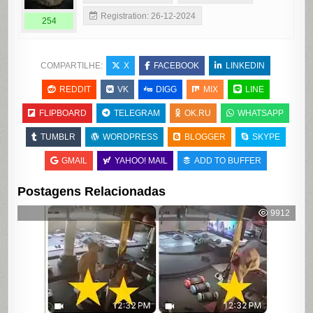
Registration: 26-12-2024
254
COMPARTILHE:
X
FACEBOOK
LINKEDIN
REDDIT
VK
DIGG
MIX
LINE
FLIPBOARD
TELEGRAM
OK.RU
WHATSAPP
TUMBLR
WORDPRESS
BLOGGER
SKYPE
GMAIL
YAHOO! MAIL
ADD TO BUFFER
Postagens Relacionadas
9912