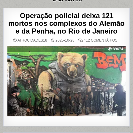
Operação policial deixa 121
mortos nos complexos do Alemão
e da Penha, no Rio de Janeiro
EM
ATROCIDADES18
2025-10-28
412 COMENTÁRIOS
OPERAÇ
POLICIAL
89674
DEIXA
121
MORTOS
NOS
COMPLE
DO
ALEMÃO
E
DA
PENHA,
NO
RIO
DE
JANEIRO