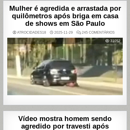
Mulher é agredida e arrastada por
quilômetros após briga em casa
de shows em São Paulo
EM
ATROCIDADES18
2025-11-29
245 COMENTÁRIOS
MULHER
É
31052
AGREDI
E
ARRAST
POR
QUILÔM
APÓS
BRIGA
EM
CASA
DE
SHOWS
EM
SÃO
PAULO
Vídeo mostra homem sendo
agredido por travesti após