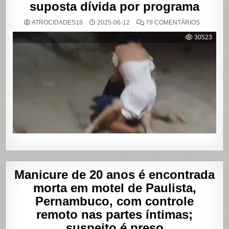
suposta dívida por programa
EM
ATROCIDADES18
2025-06-12
79 COMENTÁRIOS
VÍDEO
MOSTRA
30523
HOMEM
SENDO
AGREDID
POR
TRAVESTI
APÓS
SUPOSTA
DÍVIDA
POR
PROGRA
Manicure de 20 anos é encontrada
morta em motel de Paulista,
Pernambuco, com controle
remoto nas partes íntimas;
suspeito é preso