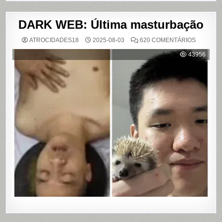
DARK WEB: Última masturbação
EM
ATROCIDADES18
2025-08-03
620 COMENTÁRIOS
DARK
WEB:
43956
ÚLTIMA
MASTUR