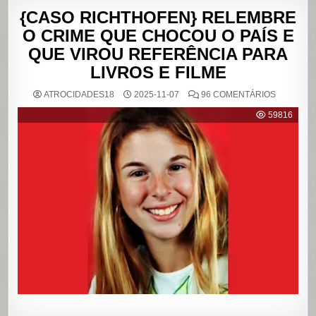
{CASO RICHTHOFEN} RELEMBRE
O CRIME QUE CHOCOU O PAÍS E
QUE VIROU REFERÊNCIA PARA
LIVROS E FILME
EM
ATROCIDADES18
2025-11-07
96 COMENTÁRIOS
{CASO
RICHTHO
59816
RELEMB
O
CRIME
QUE
CHOCOU
O
PAÍS
E
QUE
VIROU
REFERÊN
PARA
LIVROS
E
FILME