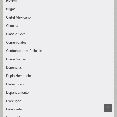
Bizarro
Brigas
Cartel Mexicano
Chacina
Classic Gore
Comunicados
Confronto com Policiais
Crime Sexual
Denúncias
Duplo Homicídio
Eletrocutado
Espancamento
Execução
SCR
Fatalidade
TO
TOP