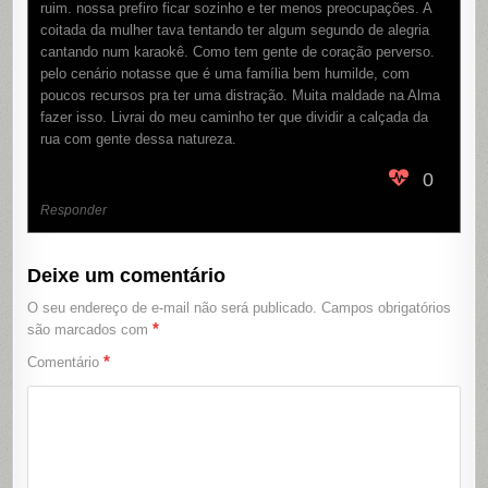
ruim. nossa prefiro ficar sozinho e ter menos preocupações. A
coitada da mulher tava tentando ter algum segundo de alegria
cantando num karaokê. Como tem gente de coração perverso.
pelo cenário notasse que é uma família bem humilde, com
poucos recursos pra ter uma distração. Muita maldade na Alma
fazer isso. Livrai do meu caminho ter que dividir a calçada da
rua com gente dessa natureza.
0
Responder
Deixe um comentário
O seu endereço de e-mail não será publicado.
Campos obrigatórios
*
são marcados com
*
Comentário