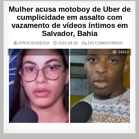
Mulher acusa motoboy de Uber de
cumplicidade em assalto com
vazamento de vídeos íntimos em
Salvador, Bahia
EM
ATROCIDADES18
2025-08-26
245 COMENTÁRIOS
MULHER
ACUSA
34843
MOTOBO
DE
UBER
DE
CUMPLIC
EM
ASSALTO
COM
VAZAME
DE
VÍDEOS
ÍNTIMOS
EM
SALVADO
BAHIA