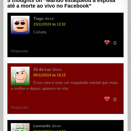
5 thoughts on “
Marido esfaqueou a esposa
até a morte ao vivo no Facebook
”
Tiago
disse:
15/11/2024 às 13:32
Coitada
0
Responder
Zé da Luz
disse:
06/11/2024 às 18:15
Esse cara é mais um sequelado mental que mata
a mulher e depois aparece no site.
0
Responder
Leonardo
disse: