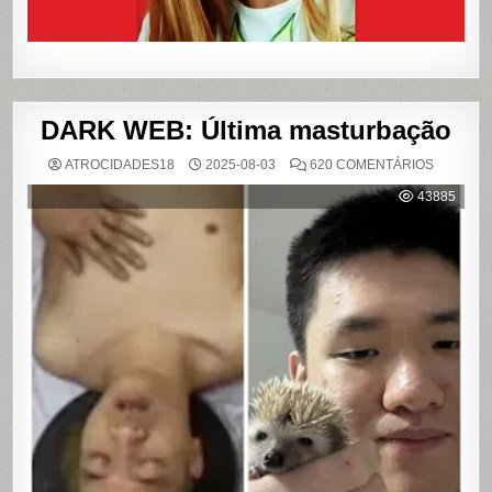
DARK WEB: Última masturbação
EM
ATROCIDADES18
2025-08-03
620 COMENTÁRIOS
DARK
WEB:
43885
ÚLTIMA
MASTUR