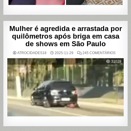
Mulher é agredida e arrastada por
quilômetros após briga em casa
de shows em São Paulo
EM
ATROCIDADES18
2025-11-29
245 COMENTÁRIOS
MULHER
É
31029
AGREDI
E
ARRAST
POR
QUILÔM
APÓS
BRIGA
EM
CASA
DE
SHOWS
EM
SÃO
PAULO