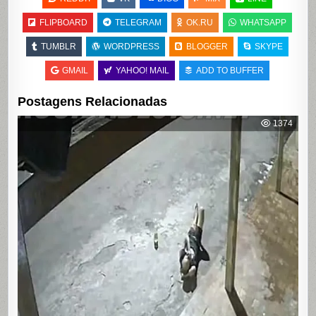
FLIPBOARD
TELEGRAM
OK.RU
WHATSAPP
TUMBLR
WORDPRESS
BLOGGER
SKYPE
GMAIL
YAHOO! MAIL
ADD TO BUFFER
Postagens Relacionadas
1374