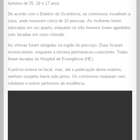
E
homens de 25, 19 e 17 anos.
FERE
TRÊS
De acordo com o Boletim de Ocorrência, os criminosos invadiram a
HOMENS
COM
casa, onde moravam cerca de 10 pessoas. As mulheres foram
FACADAS
NA
trancadas em um quarto, enquanto os três homens foram agredidos
ZONA
NORTE
com facadas em outro cômodo.
DE
MACAPÁ
As vítimas foram atingidas na região do pescoço. Duas ficaram
inconscientes, enquanto a terceira permaneceu consciente. Todas
foram levadas ao Hospital de Emergência (HE).
A polícia esteve no local, mas, até a publicação desta matéria,
nenhum suspeito havia sido preso. Os criminosos roubaram seis
celulares e outros pertences da residência.