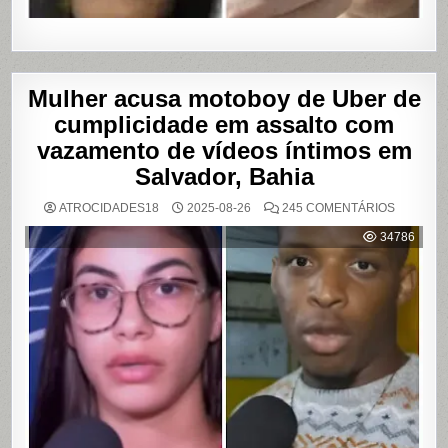
Mulher acusa motoboy de Uber de
cumplicidade em assalto com
vazamento de vídeos íntimos em
Salvador, Bahia
EM
ATROCIDADES18
2025-08-26
245 COMENTÁRIOS
MULHER
ACUSA
34786
MOTOBO
DE
UBER
DE
CUMPLIC
EM
ASSALTO
COM
VAZAME
DE
VÍDEOS
ÍNTIMOS
EM
SALVADO
BAHIA