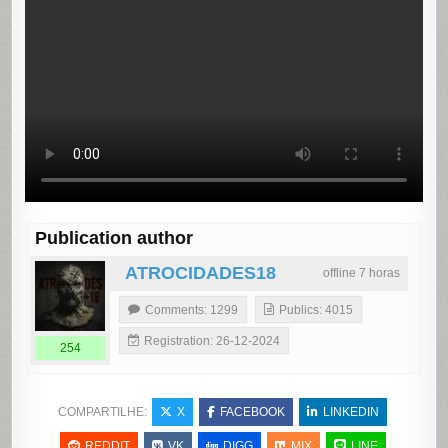
Publication author
ATROCIDADES18
offline 7 horas
Comments: 1299
Publics: 4015
Registration: 26-12-2024
254
COMPARTILHE:
X
FACEBOOK
LINKEDIN
REDDIT
VK
DIGG
MIX
LINE