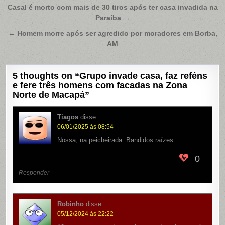
Navegação
Casal é morto com mais de 30 tiros após ter casa invadida na
Paraíba →
de
Post
← Homem morre após ser agredido por moradores em Borba,
AM
5 thoughts on “
Grupo invade casa, faz reféns
e fere três homens com facadas na Zona
Norte de Macapá
”
Tiagos
disse:
06/01/2025 às 08:54
Nossa, na peicheirada. Bandidos raízes
0
Responder
Robinho
disse:
05/12/2024 às 22:22