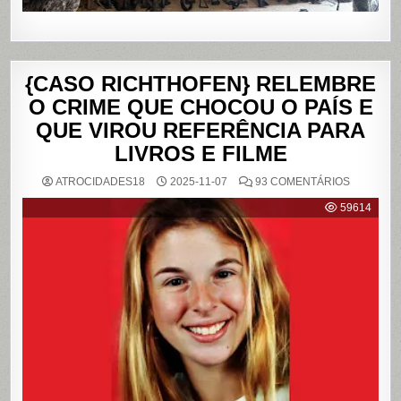
{CASO RICHTHOFEN} RELEMBRE
O CRIME QUE CHOCOU O PAÍS E
QUE VIROU REFERÊNCIA PARA
LIVROS E FILME
EM
ATROCIDADES18
2025-11-07
93 COMENTÁRIOS
{CASO
RICHTHO
59614
RELEMB
O
CRIME
QUE
CHOCOU
O
PAÍS
E
QUE
VIROU
REFERÊN
PARA
LIVROS
E
FILME