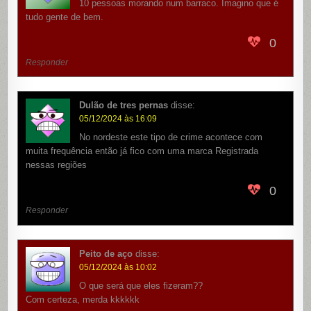
10 pessoas morando num barraco. Imagino que é
tudo gente de bem.
0
Responder
Dulão de tres pernas
disse:
05/12/2024 às 16:09
No nordeste este tipo de crime acontece com
muita frequência então já fico com uma marca Registrada
nessas regiões
0
Responder
Peito de aço
disse:
05/12/2024 às 10:02
O que será que eles fizeram??
Com certeza, merda kkkkkk