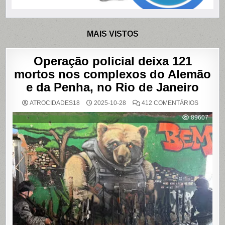
MAIS VISTOS
Operação policial deixa 121
mortos nos complexos do Alemão
e da Penha, no Rio de Janeiro
EM
ATROCIDADES18
2025-10-28
412 COMENTÁRIOS
OPERAÇ
POLICIAL
89607
DEIXA
121
MORTOS
NOS
COMPLE
DO
ALEMÃO
E
DA
PENHA,
NO
RIO
DE
JANEIRO