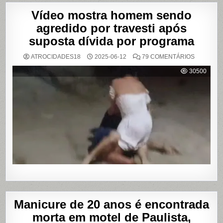
Vídeo mostra homem sendo
agredido por travesti após
suposta dívida por programa
EM
ATROCIDADES18
2025-06-12
79 COMENTÁRIOS
VÍDEO
MOSTRA
30500
HOMEM
SENDO
AGREDID
POR
TRAVESTI
APÓS
SUPOSTA
DÍVIDA
POR
PROGRA
Manicure de 20 anos é encontrada
morta em motel de Paulista,