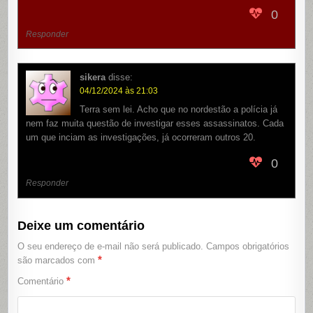
0
Responder
sikera
disse:
04/12/2024 às 21:03
Terra sem lei. Acho que no nordestão a polícia já
nem faz muita questão de investigar esses assassinatos. Cada
um que inciam as investigações, já ocorreram outros 20.
0
Responder
Deixe um comentário
O seu endereço de e-mail não será publicado.
Campos obrigatórios
*
são marcados com
*
Comentário