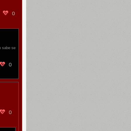
0
m sabe se
0
0