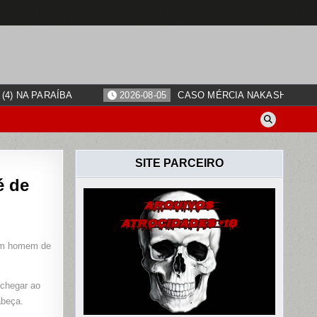
4) NA PARAÍBA
2026-08-05
CASO MÉRCIA NAKASHIMA: O
SITE PARCEIRO
é de
 um homem de
 chegar ao
abeça.