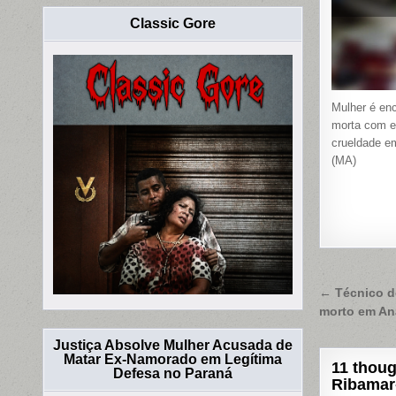
Classic Gore
Mulher é en
morta com e
crueldade e
(MA)
Naveg
← Técnico d
morto em An
de
Post
Justiça Absolve Mulher Acusada de
Matar Ex-Namorado em Legítima
11 thoug
Defesa no Paraná
Ribama