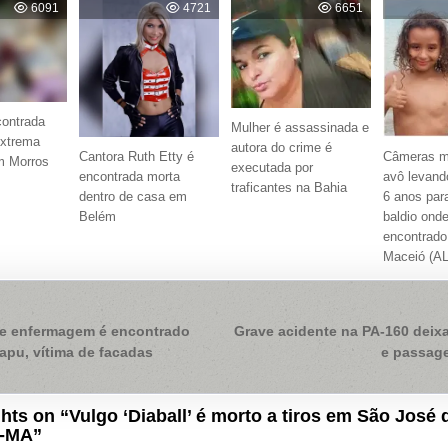
6091
4721
6651
contrada
Mulher é assassinada e
xtrema
autora do crime é
Cantora Ruth Etty é
Câmeras mo
m Morros
executada por
encontrada morta
avô levand
traficantes na Bahia
dentro de casa em
6 anos par
Belém
baldio onde
encontrad
Maceió (AL
ação
e enfermagem é encontrado
Grave acidente na PA-160 deixa
apu, vítima de facadas
e passage
hts on “
Vulgo ‘Diaball’ é morto a tiros em São José 
r-MA
”