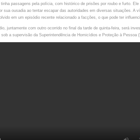
RIBAMAR
tinha passagens pela polícia, com histórico de prisões por roubo e furto. Ele
MA
r sua ousadia ao tentar escapar das autoridades em diversas situações. A 
olvido em um episódio recente relacionado a facções, o que pode ter influenc
io, juntamente com outro ocorrido no final da tarde de quinta-feira, será inve
l, sob a supervisão da Superintendência de Homicídios e Proteção à Pessoa 