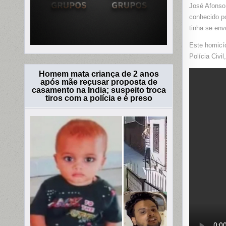
José Afonso 
conhecido po
tinha se env
Este homicíd
Polícia Civi
Homem mata criança de 2 anos
após mãe recusar proposta de
casamento na Índia; suspeito troca
tiros com a polícia e é preso