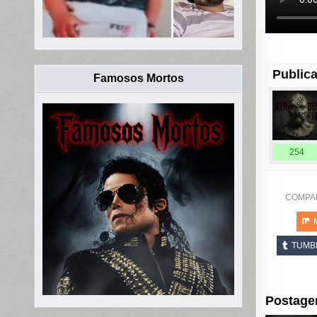
Publica
Famosos Mortos
254
COMPA
TUMB
Postage