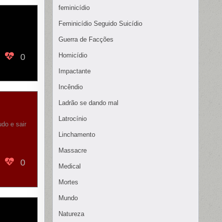
feminicídio
Feminicídio Seguido Suicídio
Guerra de Facções
Homicídio
0
Impactante
Incêndio
Ladrão se dando mal
Latrocínio
do e sair
Linchamento
Massacre
0
Medical
Mortes
Mundo
Natureza