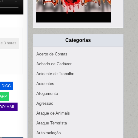
Categorias
ine 3 horas
Acerto de Contas
Achado de Cadáver
Acidente de Trabalho
Acidentes
DIGG
Afogamento
APP
Agressão
OO! MAIL
Ataque de Animais
Ataque Terrorista
Autoimolação