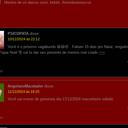
Menino de vó deixou vovó, kkkkk. Arrombooooou-se
PSICOPATA
disse:
10/12/2024 às 22:12
Você é o próximo vagabundo 😆😆🤣 . Faltam 15 dias pro Natal, ningué
 Papai Noel 🎅 vai te dar seu presente de menino mal criado
⚰️⚰️
er
AngolanoMacetador
disse:
11/12/2024 às 16:25
Você vai morrer de gonorreia dia 17/12/2024 maconheiro safado
er