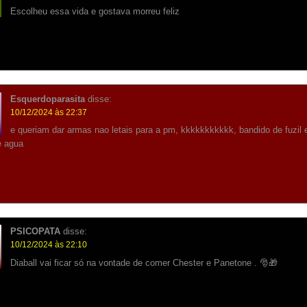
Escolheu essa vida e gostava morreu feliz
Esquerdoparasita
disse:
10/12/2024 às 22:37
e queriam dar armas nao letais para a pm, kkkkkkkkkkk, bandido de fuzil
e agua
PSICOPATA
disse:
10/12/2024 às 22:10
Diaball vai ficar só na vontade de comer Chester e Panetone . 🎅🎁