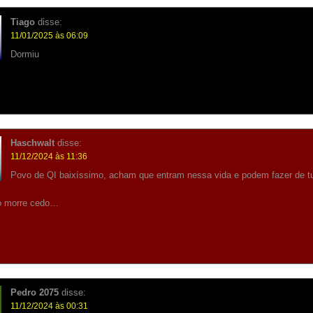
Tiago
disse:
11/01/2025 às 06:09
Dormiu
Haschwalt
disse:
11/12/2024 às 11:36
Povo de QI baixíssimo, acham que entram nessa vida e podem fazer de tu
o morre cedo…
Pedro 2075
disse:
11/12/2024 às 00:31