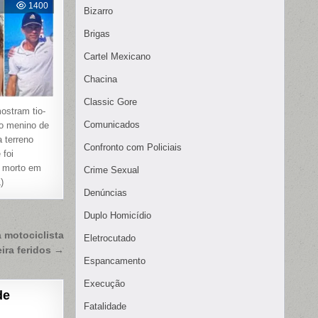
1400
Bizarro
Brigas
Cartel Mexicano
Chacina
Classic Gore
stram tio-
Comunicados
o menino de
a terreno
Confronto com Policiais
 foi
o morto em
Crime Sexual
)
Denúncias
Duplo Homicídio
 motociclista
Eletrocutado
ira feridos →
Espancamento
Execução
de
Fatalidade