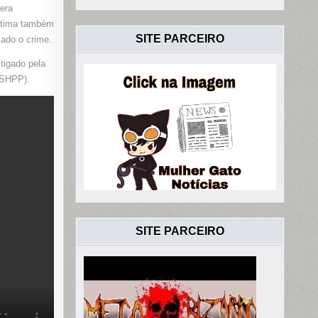
-
 era
vítima também
SITE PARCEIRO
iado o crime.
stigado pela
(SHPP).
SITE PARCEIRO