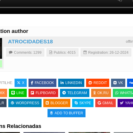
tion author
ATROCIDADES18
offl
Comments: 1299
Publics: 4015
Registration: 26-12-2024
RTILHE:
X
FACEBOOK
LINKEDIN
REDDIT
VK
MIX
LINE
FLIPBOARD
TELEGRAM
OK.RU
WHATS
LR
WORDPRESS
BLOGGER
SKYPE
GMAIL
YAH
ADD TO BUFFER
ns Relacionadas