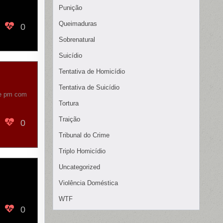
Punição
Queimaduras
0
Sobrenatural
Suicídio
Tentativa de Homicídio
Tentativa de Suicídio
 e pm com
Tortura
Traição
0
Tribunal do Crime
Triplo Homicídio
Uncategorized
Violência Doméstica
WTF
0