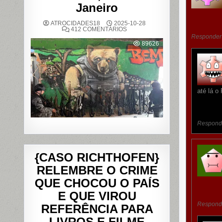
Janeiro
ATROCIDADES18
2025-10-28
EM
412 COMENTÁRIOS
OPERAÇÃO
Responder
POLICIAL
89626
DEIXA
121
MORTOS
NOS
COMPLEXOS
DO
ALEMÃO
E
até lá o
DA
PENHA,
NO
RIO
DE
Respond
JANEIRO
{CASO RICHTHOFEN}
RELEMBRE O CRIME
QUE CHOCOU O PAÍS
E QUE VIROU
Respond
REFERÊNCIA PARA
LIVROS E FILME