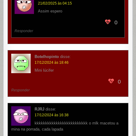
21/02/2025 às 04:15
Assim espero
0
Responder
Botelhopinto
disse:
17/12/2024 às 18:46
Mini lúcifer
0
Responder
RJRJ
disse:
17/12/2024 às 16:38
kkkkkkkkkkkkkkkkkkkkkkkkk o mlk macetou a
mina na porrada, cada lapada