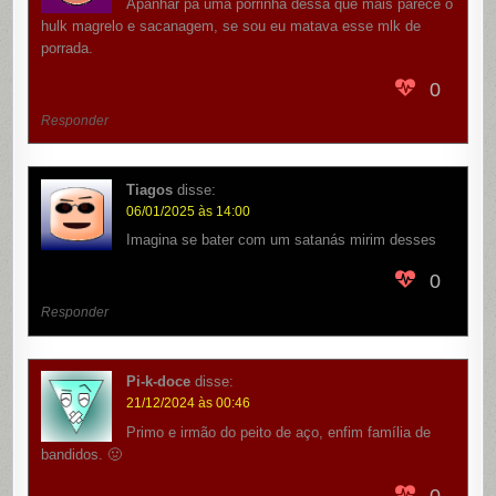
Apanhar pá uma porrinha dessa que mais parece o
hulk magrelo e sacanagem, se sou eu matava esse mlk de
porrada.
0
Responder
Tiagos
disse:
06/01/2025 às 14:00
Imagina se bater com um satanás mirim desses
0
Responder
Pi-k-doce
disse:
21/12/2024 às 00:46
Primo e irmão do peito de aço, enfim família de
bandidos. 🤢