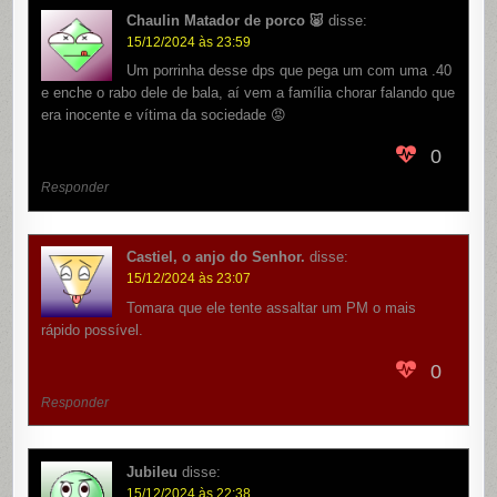
Chaulin Matador de porco 🐷
disse:
15/12/2024 às 23:59
Um porrinha desse dps que pega um com uma .40
e enche o rabo dele de bala, aí vem a família chorar falando que
era inocente e vítima da sociedade 😡
0
Responder
Castiel, o anjo do Senhor.
disse:
15/12/2024 às 23:07
Tomara que ele tente assaltar um PM o mais
rápido possível.
0
Responder
Jubileu
disse:
15/12/2024 às 22:38