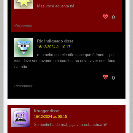
Mas você aguenta né
0
Responder
Ric Indignado
disse:
16/12/2024 às 10:17
e tu acha que ele não sabe que é fraco… por
isso deve ser covarde pra caralho, so deve viver com faca
na mão
0
Responder
Krugger
disse:
16/12/2024 às 00:15
Sementinha do mal, jaja vira estatística 💀