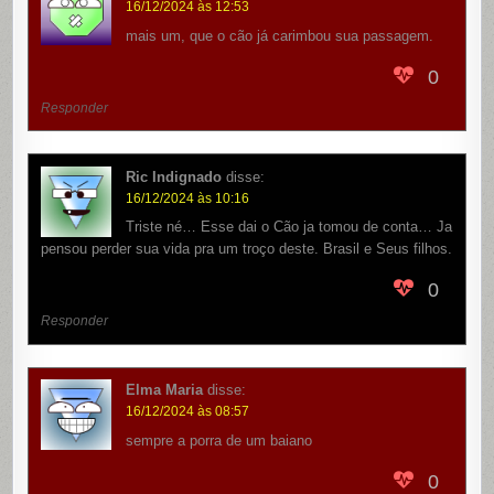
16/12/2024 às 12:53
mais um, que o cão já carimbou sua passagem.
0
Responder
Ric Indignado
disse:
16/12/2024 às 10:16
Triste né… Esse dai o Cão ja tomou de conta… Ja
pensou perder sua vida pra um troço deste. Brasil e Seus filhos.
0
Responder
Elma Maria
disse:
16/12/2024 às 08:57
sempre a porra de um baiano
0