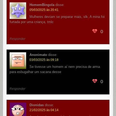
HomemBingola
disse:
05/03/2025 às 20:41
Mulheres deviam se preparar mais, slk. A mina foi
furtada por uma criança, tmlc
0
Responder
Anonimato
disse:
03/03/2025 às 09:18
Se tivesse um homem aí nem precisa de arma
para esbugalhar um sacana desse
0
Responder
Dionidas
disse:
21/02/2025 às 04:14