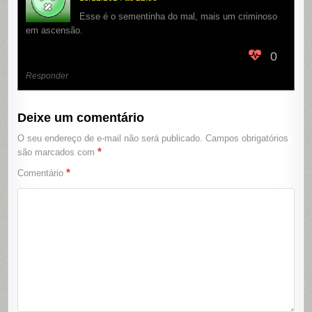
Esse é o sementinha do mal, mais um criminoso
em ascensão.
0
Responder
Deixe um comentário
O seu endereço de e-mail não será publicado.
Campos obrigatórios
*
são marcados com
*
Comentário