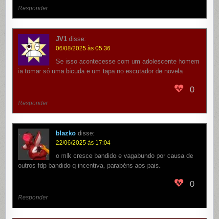
Responder
JV1
disse:
06/08/2025 às 05:36
Se isso acontecesse com um adolescente homem
ia tomar só uma bicuda e um tapa no escutador de novela
0
Responder
blazko
disse:
22/06/2025 às 17:04
o mlk cresce bandido e vagabundo por causa de
outros fdp bandido q incentiva, parabéns aos pais.
0
Responder