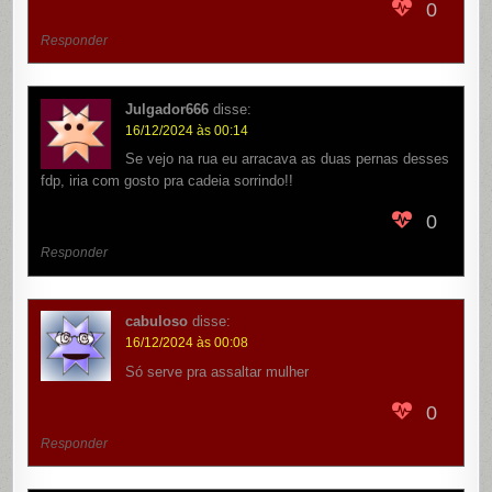
0
Responder
Julgador666
disse:
16/12/2024 às 00:14
Se vejo na rua eu arracava as duas pernas desses
fdp, iria com gosto pra cadeia sorrindo!!
0
Responder
cabuloso
disse:
16/12/2024 às 00:08
Só serve pra assaltar mulher
0
Responder