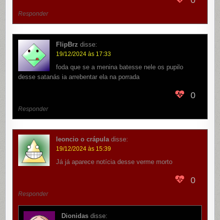
0
Responder
FlipBrz
disse:
19/12/2024 às 17:33
foda que se a menina batesse nele os pupilo
desse satanás ia arrebentar ela na porrada
0
Responder
leoncio o crápula
disse:
19/12/2024 às 15:39
Já já aparece notícia desse verme morto
0
Responder
Dionidas
disse: