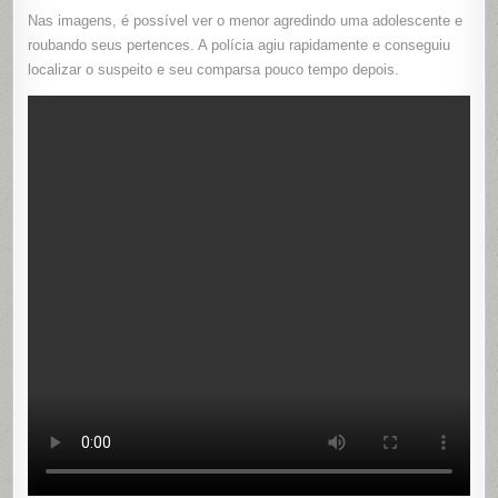
Nas imagens, é possível ver o menor agredindo uma adolescente e
roubando seus pertences. A polícia agiu rapidamente e conseguiu
localizar o suspeito e seu comparsa pouco tempo depois.