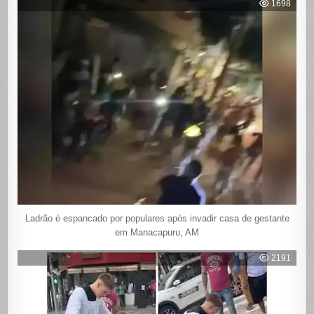
1698
Ladrão é espancado por populares após invadir casa de gestante
em Manacapuru, AM
2191