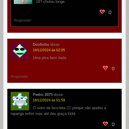
18? chutou longe
0
Responder
Doidinho
disse:
16/12/2024 às 02:05
Uma pisa bem dada
0
Responder
Pedro 2075
disse:
16/12/2024 às 01:59
O outro da bicicleta 🚴‍♂️ porque não ajudou a
rapariga enfim mas até deu graça kkkk
0