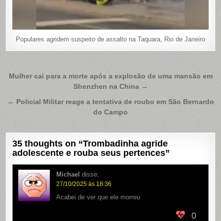
Populares agridem suspeito de assalto na Taquara, Rio de Janeiro
Navegação
Mulher cai para a morte após a explosão de uma mansão em
Shenzhen na China →
de
Post
← Policial Militar reage a tentativa de roubo em São Bernardo
do Campo
35 thoughts on “
Trombadinha agride
adolescente e rouba seus pertences
”
Michael
disse:
27/10/2025 às 18:36
Acabei de ver que ele morreu
0