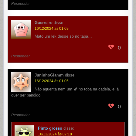
Responder
Guerreiro
disse:
16/12/2024 às 01:09
Mato um lek desse só no tapa…
0
Responder
JuninhoGlamm
disse:
16/12/2024 às 01:06
Não aguenta nem um 🍆 no toba na cadeia, e já
quer ser bandido.
0
Responder
Pinto grosso
disse:
16/12/2024 às 07:18