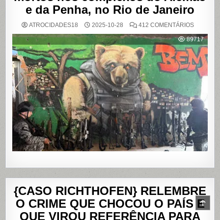
e da Penha, no Rio de Janeiro
EM
ATROCIDADES18
2025-10-28
412 COMENTÁRIOS
OPERAÇ
POLICIAL
89717
DEIXA
121
MORTOS
NOS
COMPLE
DO
ALEMÃO
E
DA
PENHA,
NO
RIO
DE
JANEIRO
{CASO RICHTHOFEN} RELEMBRE
O CRIME QUE CHOCOU O PAÍS E
SCR
TO
QUE VIROU REFERÊNCIA PARA
TOP