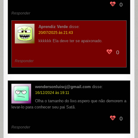
0
Responder
Aprendiz Verde
disse:
20/07/2025 às 21:43
kkkkkk Ela deve ter se apaixonado.
0
Responder
wendersonluiscj@gmail.com
disse:
16/12/2024 às 19:11
Olha o tamanho do lixo.espero que não demorem a
levar-lo para conhecer seu pai Satã.
0
Responder