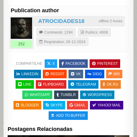
Publication author
ATROCIDADES18
offline 2 horas
Comments: 1294
Publics: 4008
Registration: 26-12-2024
252
COMPARTILHE:
X
FACEBOOK
PINTEREST
LINKEDIN
REDDIT
VK
DIGG
MIX
LINE
FLIPBOARD
TELEGRAM
OK.RU
WHATSAPP
TUMBLR
WORDPRESS
BLOGGER
SKYPE
GMAIL
YAHOO! MAIL
ADD TO BUFFER
Postagens Relacionadas