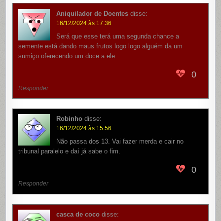
Aniquilador de Doentes
disse:
16/12/2024 às 17:36
Será que esse terá uma segunda chance a
semente está dando maus frutos logo logo alguém da um
sumiço oferecendo um doce a ele
0
Responder
Robinho
disse:
16/12/2024 às 15:56
Não passa dos 13. Vai fazer merda e cair no
tribunal paralelo e daí já sabe o fim.
0
Responder
casca de coco
disse: